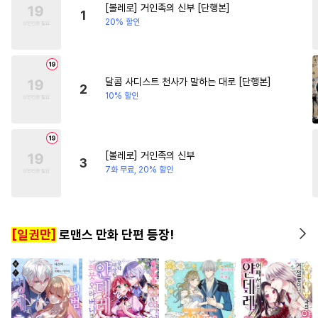
[볼레로] 거인족의 신부 [단행본]
#
일상
#
계략수
#
벤츠공
#
역사/시대물
#
계약관계
1
20% 할인
#
리맨물
#
혐관
#
명랑수
#
우정
#
순정공
#
연예계
#
선후배
#
변태공
#
짝사랑공
달콤 사디스트 천사가 말하는 대로 [단행본]
2
10% 할인
#
까칠수
#
촉수
#
능욕공
#
철벽수
#
수인
#
초능력
#
굴림수
#
첫사랑
#
후회수
[볼레로] 거인족의 신부
3
#
동정공
#
능력공
#
직진수
7화 무료, 20% 할인
#
귀염수
#
후회공
#
유혹
#
변태
#
임신수
#
현대물
[일권만]
로맨스 만화 단편 등장!
#
소심수
#
집착공
#
드라마
#
이세계물
#
광공
#
사랑꾼공
#
변태수
#
모럴리스
#
능력수