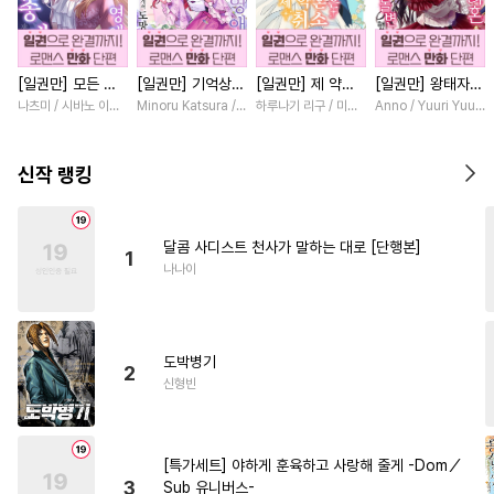
#
계약관계
#
쓰레기수
#
만화단편
#
BDSM
[일권만] 모든 것
[일권만] 기억상실
[일권만] 제 약혼
[일권만] 왕태자님
#
냉혈공
#
문란수
을 포기한 평범한
악역 영애는 공략
은 취소되었습니다
과의 약혼을 거절
나츠미 / 시바노 이즈미
Minoru Katsura / Mizune
하루나기 리구 / 미즈메
Anno / Yuuri Yuuda
#
츤데레수
#
고수위
영애는 젊은 빙제
대상인 얀데레 의
[단행본]
했더니 어째서인지
의 총애를 받는다
붓 오라버니에게서
얀데레로 돌변했습
#
미남수
#
소설원작
[단행본]
도망칠 수가 없다
니다 [단행본]
신작 랭킹
[단행본]
#
평범수
#
트라우마
#
감자수
#
육아물
#
SM
달콤 사디스트 천사가 말하는 대로 [단행본]
1
#
미남공
#
연상수
#
동거
나나이
#
첫경험
#
피폐물
#
후방주의
#
자낮수
도박병기
#
웹툰단행본
#
순정수
2
신형빈
#
예민수
#
적극수
#
다정수
#
주종관계
#
대형견공
[특가세트] 야하게 훈육하고 사랑해 줄게 -Dom／
#
배틀연애
#
안경수
3
Sub 유니버스-