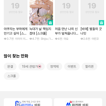
야쿠자는 부하에게
늑대가 날 책임지
처음 만난 나의 신
[비애] 별들의 굿
안기고 싶어 [스크
겠대 [스크롤]
부가 덮쳐옵니다
나잇
롤]
[스크롤]
3.7천
이이이 이루카
4.7천
Shijiu / liubeili
4천
마요
2.6천
아린코
많이 찾는 만화
완결
19세 관람가
정액제
이벤트
할리퀸
스크롤
10배 적립, 2시간 먼저
원스토어에서
완전판+
설치
완전판 설치