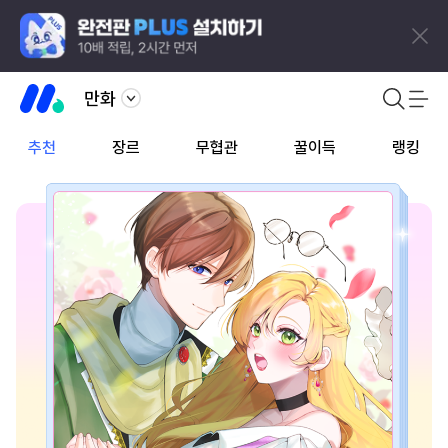
만화
추천
장르
무협관
꿀이득
랭킹