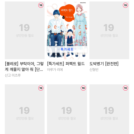
#
까칠공
#
능글공
#
순진수
#
연예계
#
까칠남
#
미인수
#
돔섭버스
#
삼각관계
#
로맨스
#
군림수
#
조교
#
능력녀
#
차원이동물
#
친구>연인
#
떡대수
#
짝사랑
#
육아물
#
영상
#
미인공
#
힐링물
#
친구
#
오피스물
#
현대물
#
직진공
#
서양풍
#
원나잇
#
죽음/살인
#
상처녀
#
유사근친
#
시리어스
#
인외존재
#
능글남
#
복
[볼레로] 부탁이야, 그렇
[특가세트] 퍼펙트 월드
도박병기 [완전판]
게 깨물지 말아 줘 [단행
아루가 리에
신형빈
#
수인수
#
달달물
#
무심수
#
사제관계
#
배틀연애
본]
산고 미츠루
#
섹스파트너
#
재회물
#
다정남
#
개그/코믹
#
츤데레공
#
다공일수
#
첫사랑
#
판타지/SF
#
가이드버스
#
SF
#
상처수
#
성장물
#
무심남
#
게임
#
초딩공
#
수한정다정공
#
직진녀
#
백합/GL
#
평범공
#
민감수
#
재벌남
#
이세계물
#
친
#
감금/강제
#
3P
#
현대물
#
연상연하