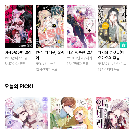
어쌔신&신데렐라
안경, 때때로, 불량
나의 행복한 결혼
약사의 혼잣말(마
아
오마오의 후궁 수
18만
나츠노 유조
13.8만
코우사카 리토 / 아기토기 아쿠미
수께끼 풀이수첩)
3.5만
나루키
17.2만
쿠라타 미노지 
6시간마다 무료
12시간마다 무료
12시간마다 무료
12시간마다 무료
오늘의 PICK!