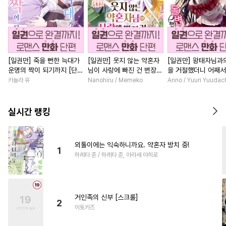
[일권만] 죽을 뻔한 늑대가
[일권만] 웃지 않는 약혼자
[일권만] 왕태자님과
운명의 짝이 되기까지 [단행
님이 사랑에 빠진 건 변장한
을 거절했더니 어째
본]
저인 것 같습니다 [단행본]
얀데레로 돌변했습니다
카놀라 유
Nanohiru / Memeko
Anno / Yuuri Yuudac
행본]
실시간 랭킹
외톨이에는 익숙하니까요. 약혼자 방치 중!
1
하레타 준 / 하레타 준, 아라세 야히로
거인족의 신부 [스크롤]
2
이토카즈