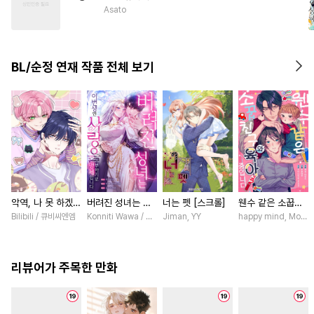
#
절륜공
#
동양풍
Asato
#
삼각관계
#
역사/시대물
#
하드코어
#
인외존재
BL/순정 연재 작품 전체 보기
#
학원/캠퍼스
#
연하수
#
판타지
#
동물
악역, 나 못 하겠어
버려진 성녀는 이
너는 펫 [스크롤]
웬수 같은 소꿉친
[스크롤]
번 생엔 사랑을 거
구와 육아 중입니
Bilibili / 큐비씨엔엠
Konniti Wawa / Maripara, ABE RAGE, En Hakka
Jiman, YY
happy mind, Mokum
부하기로 맹세합니
다 [스크롤]
다 [스크롤]
리뷰어가 주목한 만화