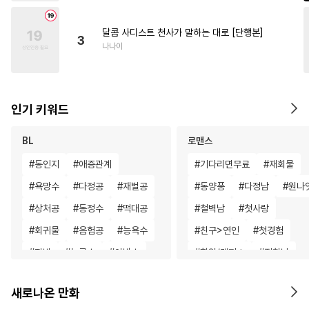
달콤 사디스트 천사가 말하는 대로 [단행본]
3
나나이
인기 키워드
BL
로맨스
#
동인지
#
애증관계
#
기다리면무료
#
재회물
#
욕망수
#
다정공
#
재벌공
#
동양풍
#
다정남
#
원나
#
상처공
#
동정수
#
떡대공
#
철벽남
#
첫사랑
#
회귀물
#
음험공
#
능욕수
#
친구>연인
#
첫경험
#
장발
#
능글수
#
아방수
#
학원/캠퍼스
#
집착남
#
헤테로공
#
페티쉬
#
후회남
#
명문세가
#
동
새로나온 만화
#
개그/코믹
#
기억상실
#
일상
#
학원/캠퍼스