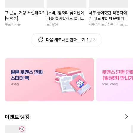
#
연애/결혼
#
연상연하
#
직진남
#
부부
#
성장물
그 콘돔, 저랑 쓰실래요?
[루비] 옆자리 꽃미남이
너무 좋아했던 약혼자에
#
도망수
#
성인용품
#
계략남
#
고수위
#
선후
[단행본]
나를 좋아할지도 몰라
게 매료마법 때문에 약혼
#
키작공
#
조폭공
#
질투
#
연하남
#
로맨스
#
절륜
[단행본]
파기당했습니다 [단행
쿠로이 카유
료(Ryo)
사쿠라이 료 / 사쿠라이 료, 시이나 사에라
본]
#
대물공
#
존댓말공
#
능욕
#
복수물
#
평범녀
다음 새로나온 만화 보기
1
3
#
잔망수
#
난폭공
#
무심공
#
영혼바뀜
#
힐링물
#
일
#
계략공
#
개아가공
#
후회녀
#
친구
#
소설원
#
연하공
#
침착수
#
다각관계
#
서양풍
#
또라이공
#
유혹수
#
연애/결혼
#
짝사랑
#
헌신수
#
짝사랑
#
강공
#
평범녀
#
소년
#
회귀물
#
복수
#
다각관계
#
섹스파트너
#
친구>연인
#
OO버스
#
얼빠수
#
철벽녀
#
직진남
#
드라
#
오해/착각
#
부부
#
나이차커플
#
절륜
#
능
이벤트 랭킹
#
사제관계
#
오메가버스
#
연애/결혼
#
환생물
#
연상공
#
강수
#
단정수
#
초능력
#
애증관계