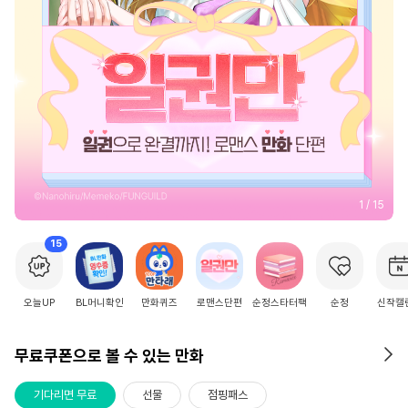
2
/
15
15
오늘UP
BL머니확인
만화퀴즈
로맨스단편
순정스타터팩
순정
신작캘
무료쿠폰으로 볼 수 있는 만화
기다리면 무료
선물
점핑패스