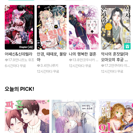
어쌔신&신데렐라
안경, 때때로, 불량
나의 행복한 결혼
약사의 혼잣말(마
아
오마오의 후궁 수
17.9만
나츠노 유조
13.8만
코우사카 리토 / 아기토기 아쿠미
수께끼 풀이수첩)
3.4만
나루키
17.2만
쿠라타 미노지 
6시간마다 무료
12시간마다 무료
12시간마다 무료
12시간마다 무료
오늘의 PICK!