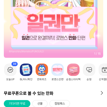
2
/
15
33
오늘UP
BL머니확인
만화퀴즈
로맨스단편
순정스타터팩
순정
신작캘
무료쿠폰으로 볼 수 있는 만화
기다리면 무료
선물
점핑패스