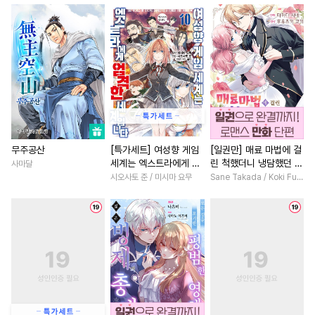
#
삼각관계
#
벤츠공
#
성장물
#
능글남
#
고수위
#
모럴리스
#
역사/시대물
#
백합/GL
#
군림수
#
돔섭버스
#
친구>연인
#
첫사랑
#
츤데레수
#
냉혈공
#
친구
#
애증관계
#
계약관계
#
능력수
#
섹스파트너
#
이세계물
#
무심남
#
다정공
#
능글수
#
까칠수
#
연애/결혼
#
게임
#
능력
#
계약관계
#
개그/코믹
#
사제관계
#
복수물
무주공산
[특가세트] 여성향 게임
[일권만] 매료 마법에 걸
세계는 엑스트라에게 엄
린 척했더니 냉담했던 약
사마달
#
미인수
#
대물공
#
고수위
#
원나잇
#
다정
격한 세계입니다
혼자가 맹목적인 사랑꾼
시오사토 준 / 미시마 요무
Sane Takada / Koki Fuyutsuki
#
기억상실
#
초딩공
#
차원이동물
#
우정
이 되었습니다 [단행본]
#
단정수
#
능욕
#
애증관계
#
친구>연인
#
직진남
#
힐링물
#
침착수
#
첫사랑
#
절륜
#
짝사랑
#
초능력
#
능욕공
#
헤테로공
#
계략남
#
서양풍
#
변태공
#
페티쉬
#
조폭공
#
오피스물
#
까칠남
#
얼빠수
#
키작공
#
연예계
#
학원/캠퍼스
#
육아물