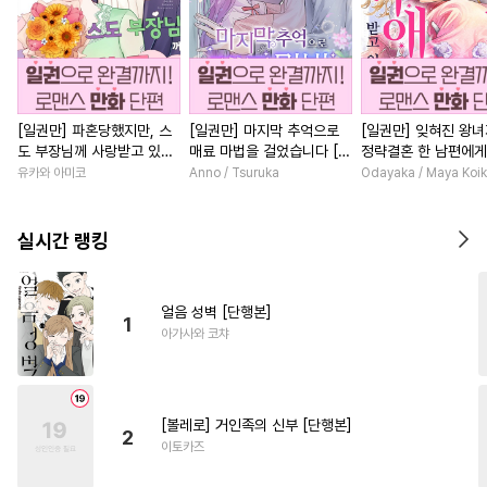
[일권만] 파혼당했지만, 스
[일권만] 마지막 추억으로
[일권만] 잊혀진 왕
도 부장님께 사랑받고 있습
매료 마법을 걸었습니다 [단
정략결혼 한 남편에게
니다 [단행본]
행본]
받고 있습니다 [단행
유카와 아미코
Anno / Tsuruka
Odayaka / Maya Koi
실시간 랭킹
얼음 성벽 [단행본]
1
아가사와 코챠
[볼레로] 거인족의 신부 [단행본]
2
이토카즈