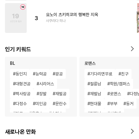
요노이 츠키히코의 행복한 지옥
3
사쿠라다 히나
인기 키워드
BL
로맨스
#
동인지
#
능력공
#
광공
#
기다리면무료
#
친구
#
대형견공
#
시리어스
#
절륜남
#
학원/캠퍼스
#
짝사랑공
#
장발
#
재벌공
#
재벌남
#
로맨스
#
다정
#
다정수
#
미인공
#
문란수
#
현대물
#
부부
#
동거
#
강공
#
유혹수
#
순정수
#
집착남
#
선후배
#
친구>연인
#
미남수
#
죽음/살인
#
할리퀸
새로나온 만화
#
귀염수
#
달달물
#
SM
#
연예계
#
재회물
#
짝사