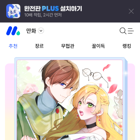
만화
추천
장르
무협관
꿀이득
랭킹