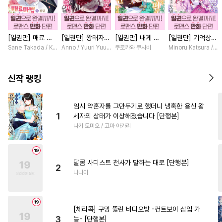
#
예민수
#
다각관계
#
인외존재
#
소설원작
[일권만] 매료 마
[일권만] 왕태자님
[일권만] 내게 간
[일권만] 기억상실
#
드라마
#
오해/착각
법에 걸린 척했더
과의 약혼을 거절
섭하지 않겠다던
악역 영애는 공략
Sane Takada / Koki Fuyutsuki
Anno / Yuuri Yuudachi
쿠로카와 쿠사비
Minoru Katsura / M
#
가이드버스
#
육아물
니 냉담했던 약혼
했더니 어째서인지
냉정한 남편이 어
대상인 얀데레 의
자가 맹목적인 사
얀데레로 돌변했습
째선지 저만 바라
붓 오라버니에게서
#
떡대수
#
변태
#
배틀연애
랑꾼이 되었습니다
니다 [단행본]
봅니다 [단행본]
도망칠 수가 없다
신작 랭킹
[단행본]
[단행본]
#
계략수
#
동정공
#
헌신공
#
만화단편
#
명랑수
#
조교
임시 약혼자를 그만두기로 했더니 냉혹한 용신 왕
1
세자의 상태가 이상해졌습니다 [단행본]
#
수한정다정공
#
짝사랑
나기 토미오 / 고마 아카리
#
쓰레기수
#
다공일수
#
성인용품
#
일상
달콤 사디스트 천사가 말하는 대로 [단행본]
#
연상연하
#
임신수
2
나나이
#
BDSM
#
절륜공
#
순정공
#
상처공
#
떡대공
[체리콕] 구멍 뚫린 비디오방 -컨트보이 삽입 가
#
감금/강제
#
무심공
#
촉수
3
능- [단행본]