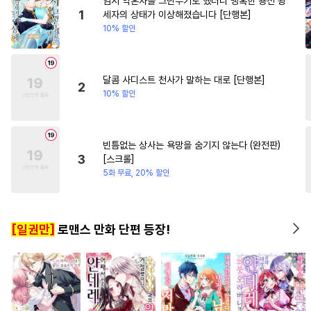
임시 약혼자를 그만두기로 했더니 냉혹한 용신 왕
#
민감수
#
유혹
#
강수
#
배틀연애
#
회귀물
1
세자의 상태가 이상해졌습니다 [단행본]
10% 할인
#
연상공
#
학원/캠퍼스
#
환생물
#
철벽남
#
서양풍
#
수인
#
집착수
#
영혼바뀜
#
일상
#
평범
#
미남공
#
인싸공
#
욕망수
#
평범녀
달콤 사디스트 천사가 말하는 대로 [단행본]
2
10% 할인
#
질투
#
동물
#
굴림수
#
부부
#
집착공
#
후회공
#
주종관계
#
재회물
빈틈없는 상사는 욕망을 숨기지 않는다 (완전판)
3
[스크롤]
#
연상수
#
첫경험
#
혐관
5화 무료, 20% 할인
#
하드코어
#
초능력
#
연하수
#
역사/시대물
[일권만]
로맨스 만화 단편 등장!
#
아방수
#
선후배
#
후회수
#
음험공
#
직진공
#
도망수
#
츤데레공
#
무심수
#
잔망수
#
사제관계