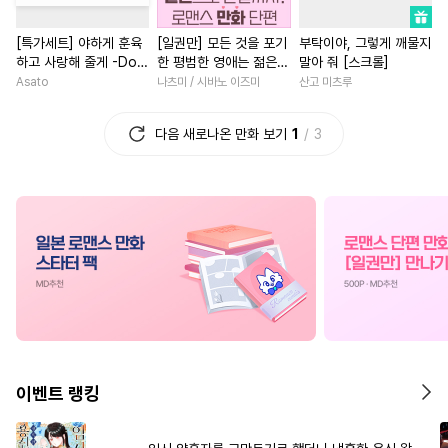
#
소심수
#
감자수
#
평범수
#
상처녀
#
직진녀
#
직진
[특가세트] 야하게 훈육
[일권만] 모든 것을 포기
부탁이야, 그렇게 깨물지
#
동거
#
까칠공
#
트라우마
#
첫사랑
#
판타지/SF
하고 사랑해 줄게 -Dom
한 평범한 영애는 젊은
말아 줘 [스크롤]
#
연하공
#
오메가버스
#
개그/코믹
#
친구
／Sub 유니버스-
빙제의 총애를 받는다
Asato
나츠미 / 시바노 이즈미
산고 미츠루
[단행본]
#
옴니버스
#
자낮수
#
소설원작
#
삼각관계
다음 새로나온 만화 보기
1
3
#
웹툰단행본
#
안경수
#
힐링물
#
소년
#
난폭공
#
헌신수
#
변태수
#
나이차커플
#
철벽녀
#
순진수
#
사랑꾼공
#
다각관계
#
일상
#
첫경
#
개아가공
#
동정수
#
성장물
#
능욕
#
연하남
#
회귀물
#
3P
#
이세계물
#
명문세가
#
동양풍
#
계략공
#
리맨물
#
피폐물
#
후회남
#
섹스파트너
#
상처수
#
수인수
#
복수
#
드라마
#
인외존
#
OO버스
#
또라이공
#
현대물
#
연애/결혼
이벤트 랭킹
#
적극수
#
존댓말공
#
로맨스
#
연상연하
#
판타지
#
능글공
#
동양풍
#
영상화
#
후회녀