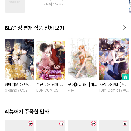
#
현대물
#
능욕수
#
원나잇
테니야 요시와키
#
평범공
#
철벽수
#
후방주의
BL/순정 연재 작품 전체 보기
황태자의 용으로
폭군 공작님께 청
루어(RURE) [개
사랑 공략법 [스크
태어났다 [스크롤]
혼 받았습니다 [스
정판] [연재]
롤]
G-sand / CO2
EON COMICS
서문다미
iQIYI Comics / 큐
크롤]
리뷰어가 주목한 만화