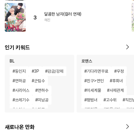
달콤한 남자(컬러 연재)
3
해진
인기 키워드
BL
로맨스
#
동인지
#
3P
#
감금/강제
#
기다리면무료
#
우정
#
연하공
#
군림수
#
친구>연인
#
후회녀
#
시리어스
#
연하수
#
이세계물
#
사제관계
#
쓰레기수
#
미남공
#
평범녀
#
고수위
#
직진
#
수인수
#
초딩공
#
회귀물
#
명문세가
#
게
#
사랑꾼공
#
떡대공
#
철벽남
#
학원/캠퍼스
새로나온 만화
#
인외존재
#
혐관
#
적극수
#
역사/시대물
#
다각관계