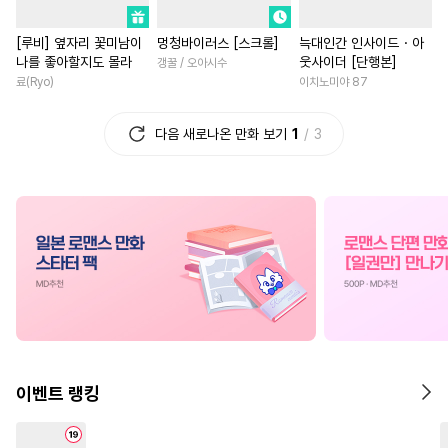
#
선후배
#
침착수
#
삼각관계
#
연예계
[루비] 옆자리 꽃미남이
멍청바이러스 [스크롤]
늑대인간 인사이드・아
#
돔섭버스
#
유사근친
#
판타지/SF
#
성장물
나를 좋아할지도 몰라
웃사이더 [단행본]
갱꿀 / 오아시수
#
계약관계
#
변태
#
능욕
#
죽음/살인
#
상처녀
료(Ryo)
이치노미야 87
#
드라마
#
삼각관계
#
연상연하
#
개그/코믹
다음 새로나온 만화 보기
1
3
#
재회물
#
순정수
#
동양풍
#
연하남
#
차원이동물
#
떡대수
#
만화단편
#
오피스물
#
현대물
#
유혹수
#
배틀연애
#
연애/결혼
#
소년
#
로맨
#
후회공
#
가이드버스
#
직진남
#
능글남
#
첫사
#
순정공
#
초능력
#
계약관계
#
후회남
#
연애/결혼
#
수한정다정공
#
현대물
#
절륜남
#
로맨
#
또라이공
#
친구
#
소심수
#
친구>연인
#
일상
#
원나잇
#
벤츠공
#
동양풍
#
짝사랑
#
첫사
이벤트 랭킹
#
대형견공
#
이세계물
#
첫경험
#
능욕
#
다정남
#
고수위
#
웹툰단행본
#
성장물
#
친구
#
육아물