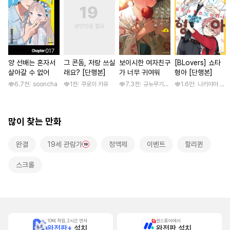
양 선배는 혼자서
그 콘돔, 저랑 쓰실
보이시한 여자친구
[BLovers] 쇼타
살아갈 수 없어
래요? [단행본]
가 너무 귀여워
형아 [단행본]
6.7천
sooncha
1천
쿠로이 카유
7.3천
규뉴무기고항
1.6만
나카야마 미
많이 찾는 만화
완결
19세 관람가
정액제
이벤트
할리퀸
스크롤
10배 적립, 2시간 먼저
원스토어에서
완전판+
설치
완전판 설치