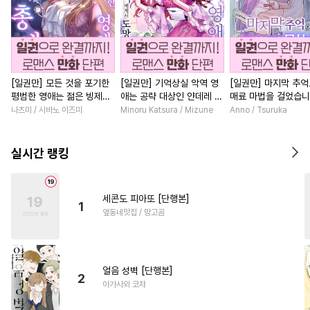
[일권만] 모든 것을 포기한
[일권만] 기억상실 악역 영
[일권만] 마지막 추
평범한 영애는 젊은 빙제의
애는 공략 대상인 얀데레 의
매료 마법을 걸었습니
총애를 받는다 [단행본]
붓 오라버니에게서 도망칠
행본]
나츠미 / 시바노 이즈미
Minoru Katsura / Mizune
Anno / Tsuruka
수가 없다 [단행본]
실시간 랭킹
세콘도 피아또 [단행본]
1
옆동네맛집 / 망고곰
얼음 성벽 [단행본]
2
아가사와 코챠