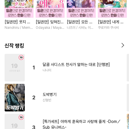
#
다공일수
#
변태공
#
트라우마
#
도망수
[일권만] 웃지 않
[일권만] 잊혀진
[일권만] 모든 것
[일권만] 내게 간
#
무심수
#
명랑수
#
상처공
는 약혼자님이 사
왕녀지만 정략결혼
을 포기한 평범한
섭하지 않겠다던
Nanohiru / Memeko
Odayaka / Maya Koike
나츠미 / 시바노 이즈미
쿠로카와 쿠사비
#
능글수
#
개그/코믹
랑에 빠진 건 변장
한 남편에게 익애
영애는 젊은 빙제
냉정한 남편이 어
한 저인 것 같습니
받고 있습니다 [단
의 총애를 받는다
째선지 저만 바라
#
연상수
#
유혹
#
판타지
다 [단행본]
행본]
[단행본]
봅니다 [단행본]
신작 랭킹
#
안경수
#
육아물
#
미남수
#
키작공
#
달달물
달콤 사디스트 천사가 말하는 대로 [단행본]
1
#
모럴리스
#
까칠공
나나이
#
능력공
#
서양풍
#
연상공
#
질투
#
SF
#
후방주의
도박병기
#
회귀물
#
피폐물
#
SM
2
신형빈
#
능력수
#
아방수
#
다정수
#
사제관계
#
강수
[특가세트] 야하게 훈육하고 사랑해 줄게 -Dom／
#
OO버스
#
까칠수
3
Sub 유니버스-