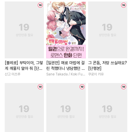
#
BDSM
#
조폭공
#
감자수
#
부부
#
드라마
#
동거
#
개아가공
#
대물공
#
힐링물
#
복수물
#
영상
#
츤데레공
#
헤테로공
#
무심남
#
학원/캠퍼스
#
냉혈공
#
짝사랑
#
미인공
#
원나잇
#
백합/GL
#
철벽수
#
연예계
#
헌신수
#
인외존재
#
집착남
#
욕망수
#
능글공
#
잔망수
#
능력녀
#
초능력
#
음험공
#
첫사랑
#
능욕공
#
소설원작
#
선후배
[볼레로] 부탁이야, 그렇
[일권만] 매료 마법에 걸
그 콘돔, 저랑 쓰실래요?
게 깨물지 말아 줘 [단행
린 척했더니 냉담했던 약
[단행본]
#
절륜공
#
계략수
#
페티쉬
#
짝사랑
#
서양풍
#
평범
본]
혼자가 맹목적인 사랑꾼
산고 미츠루
Sane Takada / Koki Fuyutsuki
쿠로이 카유
#
얼빠수
#
성인용품
#
애증관계
#
까칠남
이 되었습니다 [단행본]
#
리맨물
#
강공
#
장발
#
재회물
#
일상
#
재벌남
#
직진수
#
애증관계
#
계략남
#
직진녀
#
평범수
#
다각관계
#
수인
#
나이차커플
#
섹스파트너
#
계략공
#
단정수
#
미인수
#
복수
#
영혼바뀜
#
철벽
#
동물
#
학원/캠퍼스
#
동거
#
환생물
#
다정남