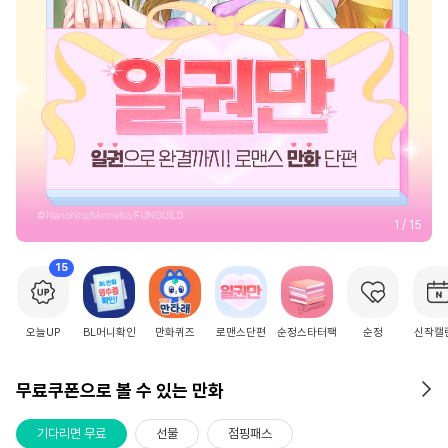
2
/
15
15
오늘UP
BL머니확인
만화퀴즈
로맨스단편
순정스타터팩
순정
신작캘
무료쿠폰으로 볼 수 있는 만화
기다리면 무료
선물
점핑패스