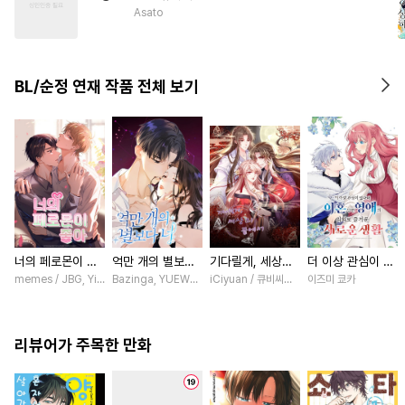
#
직진공
#
현대물
Asato
#
기억상실
#
하드코어
#
일상
#
오메가버스
BL/순정 연재 작품 전체 보기
#
순진수
#
재벌공
#
연상연하
#
부부
너의 페로몬이 좋
억만 개의 별보다
기다릴게, 세상의
더 이상 관심이 없
아 [스크롤]
너 [스크롤]
끝에서 [스크롤]
다며 이혼당한 영
memes / JBG, Yinluxing
Bazinga, YUEWEN / Yefeiye
iCiyuan / 큐비씨앤엠
이즈미 쿄카
애의 의외로 즐거
운 새로운 생활
[스크롤]
리뷰어가 주목한 만화