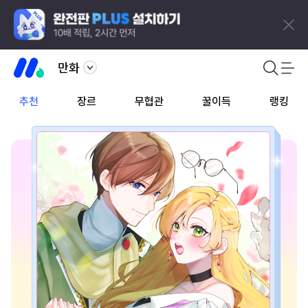
만화
추천
장르
무협관
꿀이득
랭킹