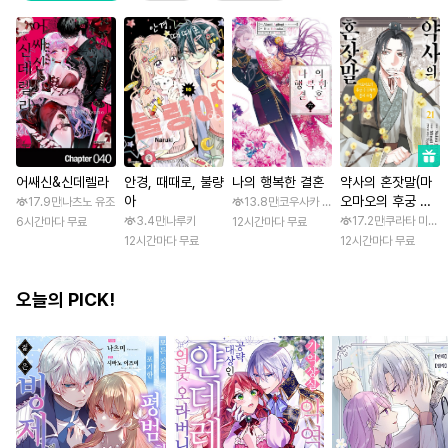
어쌔신&신데렐라
안경, 때때로, 불량
나의 행복한 결혼
약사의 혼잣말(마
아
오마오의 후궁 수
17.9만
나츠노 유조
13.8만
코우사카 리토 / 아기토기 아쿠미
수께끼 풀이수첩)
3.4만
나루키
17.2만
쿠라타 미노지 
6시간마다 무료
12시간마다 무료
12시간마다 무료
12시간마다 무료
오늘의 PICK!