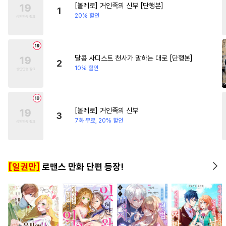
[볼레로] 거인족의 신부 [단행본]
#
주종관계
#
동정수
#
촉수
#
배틀연애
#
연애/결혼
1
20% 할인
#
평범공
#
소설원작
#
절륜
#
친구
#
섹스파트너
#
민감수
#
굴림수
#
귀염수
#
상처수
달콤 사디스트 천사가 말하는 대로 [단행본]
2
10% 할인
#
존댓말공
#
난폭공
#
친구>연인
#
첫경험
#
동정공
#
예민수
#
문란수
[볼레로] 거인족의 신부
3
#
자낮수
#
오해/착각
7화 무료, 20% 할인
#
다정공
#
집착공
#
츤데레수
#
임신수
[일권만]
로맨스 만화 단편 등장!
#
짝사랑공
#
복수
#
힐링물
#
광공
#
능욕수
#
조교
#
역사/시대물
#
후회수
#
무심공
#
변태수