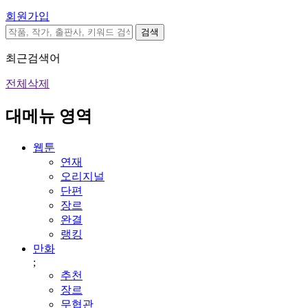
회원가입
검색
최근검색어
전체삭제
대메뉴 영역
웹툰
연재
오리지널
단편
장르
완결
랭킹
만화
;
추천
장르
무협관