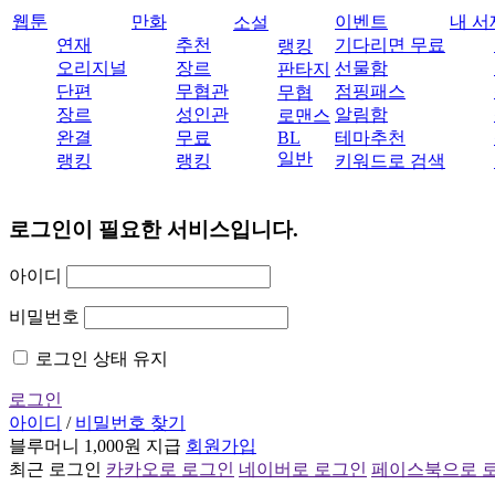
웹툰
만화
이벤트
내 서
소설
연재
추천
기다리면 무료
랭킹
오리지널
장르
선물함
판타지
단편
무협관
점핑패스
무협
장르
성인관
알림함
로맨스
완결
무료
BL
테마추천
일반
랭킹
랭킹
키워드로 검색
로그인이 필요한 서비스입니다.
아이디
비밀번호
로그인 상태 유지
로그인
아이디
/
비밀번호 찾기
블루머니 1,000원 지급
회원가입
최근 로그인
카카오로 로그인
네이버로 로그인
페이스북으로 