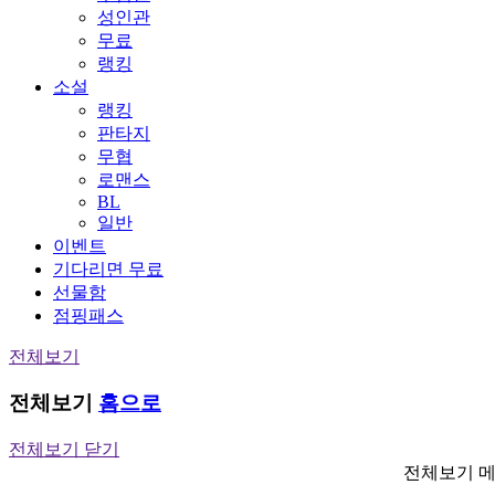
성인관
무료
랭킹
소설
랭킹
판타지
무협
로맨스
BL
일반
이벤트
기다리면 무료
선물함
점핑패스
전체보기
전체보기
홈으로
전체보기 닫기
전체보기 