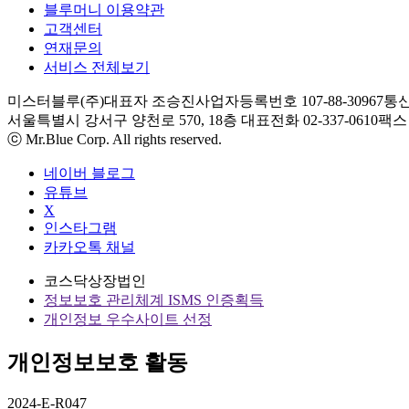
블루머니 이용약관
고객센터
연재문의
서비스 전체보기
미스터블루(주)
대표자 조승진
사업자등록번호 107-88-30967
통신
서울특별시 강서구 양천로 570, 18층
대표전화 02-337-0610
팩스 0
ⓒ Mr.Blue Corp. All rights reserved.
네이버 블로그
유튜브
X
인스타그램
카카오톡 채널
코스닥상장법인
정보보호 관리체계 ISMS 인증획득
개인정보 우수사이트 선정
개인정보보호 활동
2024-E-R047