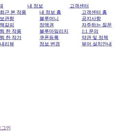
재
내 정보
고객센터
최근 본 작품
내 정보 홈
고객센터 홈
보관함
블루머니
공지사항
책갈피
정액권
자주하는 질문
찜 한 작품
블루마일리지
1:1 문의
찜 한 작가
쿠폰등록
약관 및 정책
내리뷰
정보 변경
뷰어 설치안내
로그인