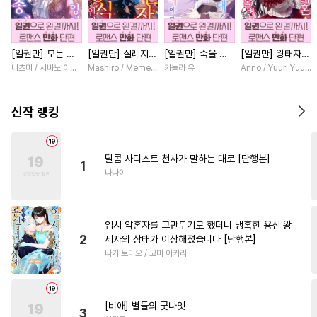
#
쓰레기공
#
감금/강제
#
원나잇
#
까칠수
#
광공
[일권만] 모든 것
[일권만] 실례지만
[일권만] 죽을 뻔
[일권만] 왕태자님
#
떡대수
#
첫사랑
#
철벽수
을 포기한 평범한
약혼자님, 당신의
한 늑대가 운명의
과의 약혼을 거절
나츠미 / 시바노 이즈미
Mashiro / Memeko
카놀라 유
Anno / Yuuri Yuuda
#
후방주의
#
감자수
영애는 젊은 빙제
눈은 장식인가요?
짝이 되기까지 [단
했더니 어째서인지
의 총애를 받는다
[단행본]
행본]
얀데레로 돌변했습
#
절륜공
#
귀염수
#
능욕수
[단행본]
니다 [단행본]
신작 랭킹
#
섹스파트너
#
드라마
#
BDSM
#
계략수
달콤 사디스트 천사가 말하는 대로 [단행본]
1
#
사랑꾼공
#
OO버스
나나이
#
무심수
#
능욕공
#
다공일수
#
피폐물
#
3P
임시 약혼자를 그만두기로 했더니 냉혹한 용신 왕
#
자낮수
#
친구>연인
2
세자의 상태가 이상해졌습니다 [단행본]
나기 토미오 / 고마 아카리
#
강수
#
츤데레수
#
선후배
#
상처공
#
오메가버스
#
다정수
#
강공
#
문란공
[비애] 별들의 굿나잇
3