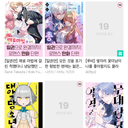
#
집착수
#
키작공
#
음험공
#
다각관계
#
철벽남
#
질투
#
명랑수
#
로맨스
#
후회남
#
학원/캠퍼스
#
장발
#
계약관계
#
연애/결혼
#
순진수
#
페티쉬
#
다정공
#
무심남
#
친구
#
서양풍
#
수한정다정공
#
친구>연인
#
친구
#
능력공
#
동양풍
#
능욕
#
나이차커플
#
연상연하
#
능글수
#
상처수
#
개그/코믹
#
할리퀸
[일권만] 매료 마법에 걸
[일권만] 모든 것을 포기
[루비] 옆자리 꽃미남이
린 척했더니 냉담했던 약
한 평범한 영애는 젊은
나를 좋아할지도 몰라
#
만화단편
#
인싸공
#
계략남
#
평범녀
#
우정
혼자가 맹목적인 사랑꾼
빙제의 총애를 받는다
Sane Takada / Koki Fuyutsuki
나츠미 / 시바노 이즈미
료(Ryo)
#
군림수
#
후회수
#
짝사랑
#
능글남
#
환생
이 되었습니다 [단행본]
[단행본]
#
배틀연애
#
존댓말공
#
배틀연애
#
영혼바뀜
#
욕망수
#
삼각관계
#
성장물
#
섹스파트너
#
적극수
#
침착수
#
고수위
#
게임
#
명문세가
#
짝사랑공
#
변태수
#
역사/시대물
#
능욕
#
까칠공
#
부부
#
첫경험
#
드라마
#
동거
#
복수