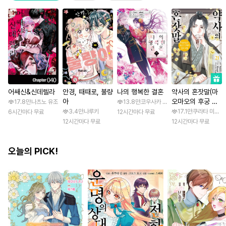
어쌔신&신데렐라
안경, 때때로, 불량
나의 행복한 결혼
약사의 혼잣말(마
아
오마오의 후궁 수
17.8만
나츠노 유조
13.8만
코우사카 리토 / 아기토기 아쿠미
수께끼 풀이수첩)
3.4만
나루키
17.1만
쿠라타 미노지 
6시간마다 무료
12시간마다 무료
12시간마다 무료
12시간마다 무료
오늘의 PICK!