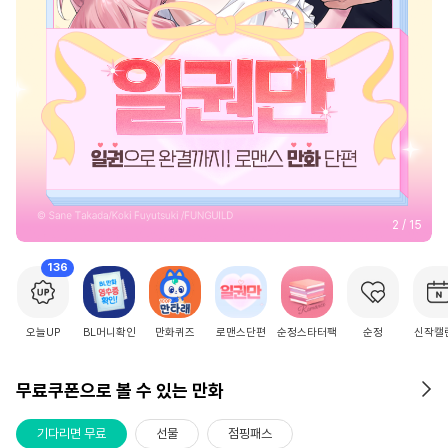
2
/
15
136
오늘UP
BL머니확인
만화퀴즈
로맨스단편
순정스타터팩
순정
신작캘
무료쿠폰으로 볼 수 있는 만화
기다리면 무료
선물
점핑패스