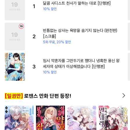
달콤 사디스트 천사가 말하는 대로 [단행본]
#
미인공
#
개아가공
#
직진남
#
연하남
#
동양
1
10% 할인
#
순정수
#
민감수
#
일상
#
현대물
#
직진녀
#
다정
#
초딩공
#
SM
#
츤데레공
#
서양풍
빈틈없는 상사는 욕망을 숨기지 않는다 (완전판)
#
애증관계
#
동정수
2
[스크롤]
#
예민수
#
평범수
#
후회공
5화 무료, 20% 할인
#
미인수
#
연예계
#
문란수
#
친구
#
순정공
#
조교
임시 약혼자를 그만두기로 했더니 냉혹한 용신 왕
3
세자의 상태가 이상해졌습니다 [단행본]
#
유혹수
#
혐관
#
헌신공
10% 할인
#
떡대공
#
달달물
#
잔망수
#
모럴리스
#
도망수
[일권만]
로맨스 만화 단편 등장!
#
회귀물
#
사제관계
#
계략공
#
개그/코믹
#
판타지
#
난폭공
#
재회물
#
안경수
#
미남수