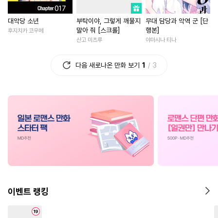
#
대물공
#
헌신수
#
동정공
#
원나잇
#
영상화
대악당 소년
부탁이야, 그렇게 깨물지
무대 담당과 악역 군 [단
#
힐링물
#
아방수
#
벤츠공
#
삼각관계
#
첫경험
말아 줘 [스크롤]
행본]
후지치카 코우메
#
리맨물
#
단정수
#
재벌공
#
후회녀
#
평범남
#
집착
산고 미츠루
야마시나 티나
#
평범공
#
굴림수
#
까칠남
#
재벌남
다음 새로나온 만화 보기
1
3
#
오해/착각
#
기억상실
#
사제관계
#
학원/캠퍼스
#
변태
#
미남공
#
소설원작
#
판타지/SF
#
성장물
#
쓰레기수
#
촉수
#
수인
#
일상
#
친구>연인
#
초능력
#
육아물
#
재회물
#
절륜
#
힐링물
#
가이드버스
#
냉혈공
#
인외존재
#
로맨스
#
헤테로공
#
연상연하
#
직진남
#
애증관계
#
계약관계
#
소심수
#
동거
#
소설원작
#
첫사랑
#
조폭공
#
능력수
#
임신수
#
연예계
#
선후배
#
다정
이벤트 랭킹
#
연하공
#
주종관계
#
동물
#
짝사랑
#
육아물
#
소년
#
짝사랑
#
집착공
#
유혹
#
평범녀
#
일상
#
절륜남