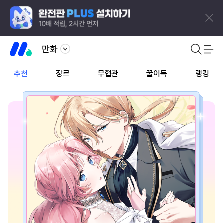
만화
추천
장르
무협관
꿀이득
랭킹