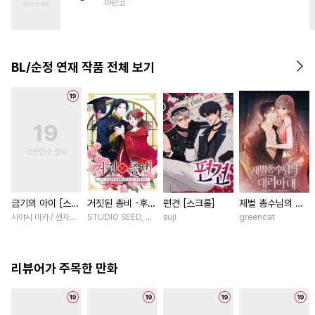
아린코
#
변태공
#
역사/시대물
#
현대물
#
능글공
#
트라우마
#
또라이공
BL/순정 연재 작품 전체 보기
#
직진공
#
대형견공
금기의 아이 [스크
거짓된 총비 -후궁
편견 [스크롤]
재벌 총수님의 대
롤]
경비대에 취업했는
리아내 [스크롤]
사야시 미카 / 센자키 히토미
STUDIO SEED, 우미노 마야 / 혼다 아마네
suji
greencat
데 황제가 집착합
니다- [스크롤]
리뷰어가 주목한 만화