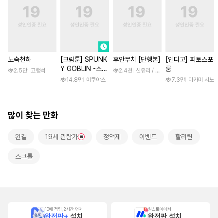
노숙천하
[크림툰] SPUNK
후안무치 [단행본]
[인디고] 피토스포
Y GOBLIN -스펑
룸
2.5만
고행석
2.4천
신유리 / 진양(陳羊)
키 고블린- [스크
14.8만
이쿠야스
7.3만
미카미 시노
롤]
많이 찾는 만화
완결
19세 관람가
정액제
이벤트
할리퀸
스크롤
10배 적립, 2시간 먼저
원스토어에서
완전판+
설치
완전판 설치