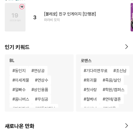
[볼레로] 친구 인게이지 [단행본]
3
와라비 모치
인기 키워드
BL
로맨스
#
동인지
#
연상공
#
기다리면무료
#
조신남
#
이세계물
#
연상수
#
회귀물
#
죽음/살인
#
얼빠수
#
성인용품
#
첫사랑
#
학원/캠퍼스
#
옴니버스
#
무심공
#
철벽녀
#
연애/결혼
#
다각관계
#
웹툰단행본
#
상처녀
#
현대물
#
인외존재
#
연하수
#
오피스물
#
고수위
새로나온 만화
#
하드코어
#
수인수
#
복수물
#
부부
#
능력녀