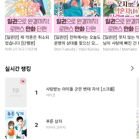
[일권만] 제 약혼은 취소되
[일권만] 전하께서는 오늘도
[일권만] 웃지 않는 
었습니다 [단행본]
운명의 상대를 찾으신 모양
님이 사랑에 빠진 건
이네요 (웃음) [단행본]
저인 것 같습니다 [단
하루나기 리구 / 미즈메
Shin Fukuda / Yoko Kurosu
Nanohiru / Memeko
실시간 랭킹
사랑받는 아이돌 군은 변태 자석 [스크롤]
1
야이코
푸른 상자
2
미우라 코우지