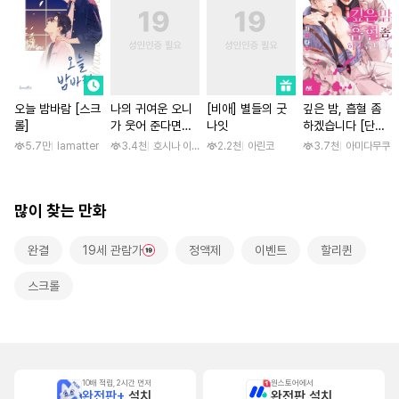
오늘 밤바람 [스크
나의 귀여운 오니
[비애] 별들의 굿
깊은 밤, 흡혈 좀
롤]
가 웃어 준다면
나잇
하겠습니다 [단행
[스크롤]
본]
5.7만
lamatter
3.4천
호시나 이스즈
2.2천
아린코
3.7천
아미다무쿠
많이 찾는 만화
완결
19세 관람가
정액제
이벤트
할리퀸
스크롤
10배 적립, 2시간 먼저
원스토어에서
완전판+
설치
완전판 설치