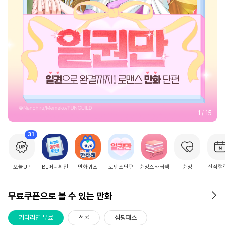
2
/
15
31
오늘UP
BL머니확인
만화퀴즈
로맨스단편
순정스타터팩
순정
신작캘
무료쿠폰으로 볼 수 있는 만화
기다리면 무료
선물
점핑패스