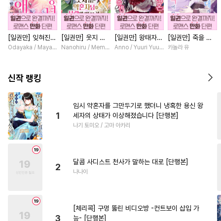
#
만화단편
#
조교
#
인싸공
#
육아물
#
벤츠공
#
예민수
[일권만] 잊혀진
[일권만] 웃지 않
[일권만] 왕태자님
[일권만] 죽을 뻔
#
초능력
#
오메가버스
왕녀지만 정략결혼
는 약혼자님이 사
과의 약혼을 거절
한 늑대가 운명의
Odayaka / Maya Koike
Nanohiru / Memeko
Anno / Yuuri Yuudachi
카놀라 유
#
안경수
#
재회물
#
임신수
한 남편에게 익애
랑에 빠진 건 변장
했더니 어째서인지
짝이 되기까지 [단
받고 있습니다 [단
한 저인 것 같습니
얀데레로 돌변했습
행본]
#
동거
#
능글공
#
리맨물
행본]
다 [단행본]
니다 [단행본]
신작 랭킹
#
애증관계
#
감자수
#
계약관계
#
연예계
#
혐관
임시 약혼자를 그만두기로 했더니 냉혹한 용신 왕
1
세자의 상태가 이상해졌습니다 [단행본]
#
얼빠수
#
집착공
#
평범공
나기 토미오 / 고마 아카리
#
능력수
#
짝사랑공
#
존댓말공
#
수인
#
회귀물
달콤 사디스트 천사가 말하는 대로 [단행본]
#
가이드버스
#
직진공
2
나나이
#
대물공
#
첫경험
#
연상수
#
능력공
#
철벽수
#
소심수
[체리콕] 구멍 뚫린 비디오방 -컨트보이 삽입 가
#
첫사랑
#
웹툰단행본
3
능- [단행본]