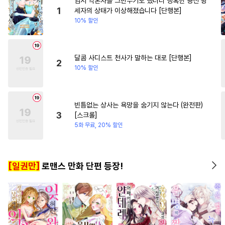
임시 약혼자를 그만두기로 했더니 냉혹한 용신 왕
#
아방수
#
다공일수
#
개그/코믹
#
힐링물
1
세자의 상태가 이상해졌습니다 [단행본]
10% 할인
#
미남수
#
헤테로공
#
선후배
#
역사/시대물
#
떡대공
#
유혹수
#
재벌공
#
판타지
달콤 사디스트 천사가 말하는 대로 [단행본]
2
10% 할인
#
모럴리스
#
계략수
#
섹스파트너
#
조폭공
#
하드코어
#
능글수
#
친구
빈틈없는 상사는 욕망을 숨기지 않는다 (완전판)
3
[스크롤]
#
OO버스
#
헌신수
5화 무료, 20% 할인
#
변태공
#
옴니버스
#
키작공
#
학원/캠퍼스
[일권만]
로맨스 만화 단편 등장!
#
유혹
#
변태수
#
감금/강제
#
절륜공
#
일상
#
다정공
#
SM
#
츤데레수
#
촉수
#
후방주의
#
부부