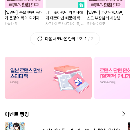
#
원나잇
#
연하수
#
BDSM
#
성장물
#
일상
#
철벽녀
[일권만] 죽을 뻔한 늑대
너무 좋아했던 약혼자에
[일권만] 파혼당했지만,
#
광공
#
개아가공
#
직진녀
#
학원/캠퍼스
가 운명의 짝이 되기까지
게 매료마법 때문에 약혼
스도 부장님께 사랑받고
#
사제관계
#
짝사랑
#
계략남
#
동양풍
#
무심
[단행본]
파기당했습니다
있습니다 [단행본]
카놀라 유
사쿠라이 료 / 사쿠라이 료, 시이나 사에라
유카와 아미코
#
연상연하
#
인외존재
#
초능력
#
절륜
#
평범녀
다음 새로나온 만화 보기
1
3
#
강수
#
떡대수
#
난폭공
#
할리퀸
#
다각관계
#
귀염수
#
동양풍
#
까칠수
#
직진남
#
드라마
#
소년
#
순진수
#
능욕공
#
육아물
#
연상연하
#
복
#
또라이공
#
적극수
#
친구>연인
#
첫경험
#
동정공
#
초딩공
#
민감수
#
직진남
#
나이차커플
#
변태
#
돔섭버스
#
무심수
#
오피스물
#
로맨스
#
일
#
문란수
#
순정수
#
영혼바뀜
#
사제관계
#
시리어스
#
사랑꾼공
#
부부
#
평범녀
#
절륜남
이벤트 랭킹
#
달달물
#
상처공
#
다정남
#
까칠남
#
환생
#
배틀연애
#
까칠공
#
역사/시대물
#
재회물