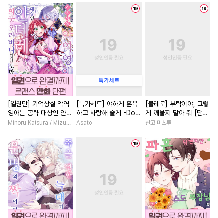
#
순정공
#
다각관계
#
상처녀
#
판타지/SF
#
미인수
#
평범수
#
계략공
#
복수물
#
죽음/살인
#
개그/코믹
#
능욕
#
음험공
#
애증관계
#
동거
#
다정
#
잔망수
#
군림수
#
서양풍
#
로맨스
#
재벌남
#
삼각관계
#
기억상실
#
삼각관계
#
짝사랑
#
피폐물
#
츤데레공
#
영상화
#
연하남
#
능력
#
도망수
#
오해/착각
#
이세계물
#
현대물
[일권만] 기억상실 악역
[특가세트] 야하게 훈육
[볼레로] 부탁이야, 그렇
영애는 공략 대상인 얀데
하고 사랑해 줄게 -Dom
게 깨물지 말아 줘 [단행
#
연하공
#
주종관계
#
현대물
#
연애/결혼
레 의붓 오라버니에게서
／Sub 유니버스-
본]
Minoru Katsura / Mizune
Asato
산고 미츠루
#
연상공
#
선후배
#
미인공
#
회귀물
#
학원/캠퍼스
도망칠 수가 없다 [단행
본]
#
강공
#
트라우마
#
힐링물
#
고수위
#
첫사랑
#
게임
#
단정수
#
후회수
#
능욕수
#
첫사랑
#
계약관계
#
능
#
대형견공
#
명랑수
#
원나잇
#
연애/결혼
#
욕망수
#
성인용품
#
질투
#
인외존재
#
소설원작
#
상처수
#
쓰레기수
#
후회남
#
후회녀
#
철벽