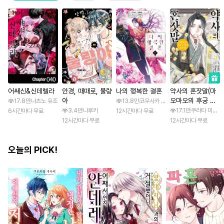
어쌔신&신데렐라
안경, 때때로, 불량
나의 행복한 결혼
약사의 혼잣말(마
아
오마오의 후궁 수
17.8만
나츠노 유조
13.8만
코우사카 리토 / 아기토기 아쿠미
수께끼 풀이수첩)
3.4만
나루키
17.1만
쿠라타 미노지 
6시간마다 무료
12시간마다 무료
12시간마다 무료
12시간마다 무료
오늘의 PICK!