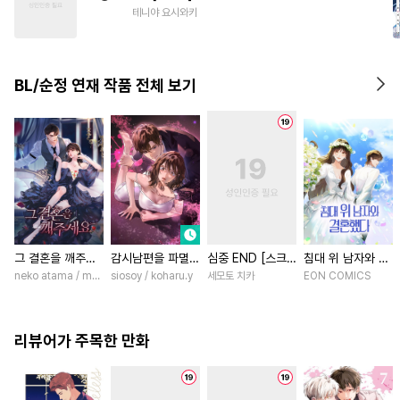
#
무심공
#
헌신공
#
후회공
테니야 요시와키
#
침착수
#
고수위
#
동정수
BL/순정 연재 작품 전체 보기
그 결혼을 깨주세
감시남편을 파멸시
심중 END [스크
침대 위 남자와 결
요 [스크롤]
킬 때까지 [스크
롤]
혼했다 [스크롤]
neko atama / manxi (China Literature)
siosoy / koharu.y
세모토 치카
EON COMICS
롤]
리뷰어가 주목한 만화