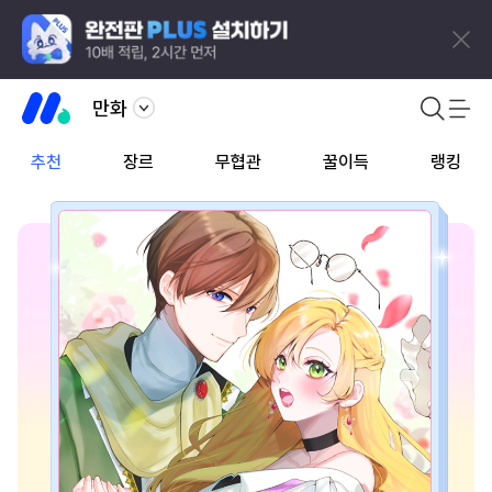
만화
추천
장르
무협관
꿀이득
랭킹