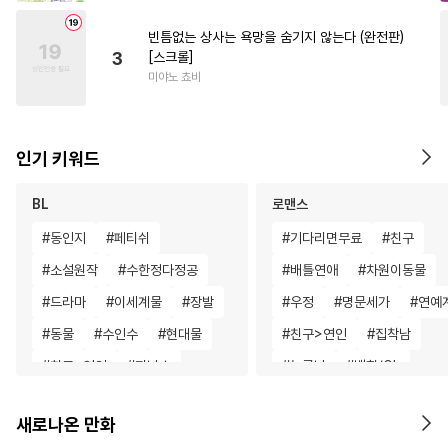
빈틈없는 상사는 욕망을 숨기지 않는다 (완전판)
3
[스크롤]
미야노 쵸비
인기 키워드
BL
로맨스
#
동인지
#
페티쉬
#
기다리면무료
#
친구
#
소설원작
#
수한정다정공
#
배틀연애
#
차원이동물
#
드라마
#
이세계물
#
장발
#
우정
#
명문세가
#
연예
#
동물
#
수인수
#
현대물
#
친구>연인
#
집착남
#
친구>연인
#
자낮수
#
능글남
#
백합/GL
#
집착수
#
미남공
#
3P
#
섹스파트너
#
성장물
새로나온 만화
#
다정수
#
냉혈공
#
굴림수
#
친구
#
서양풍
#
짝사랑