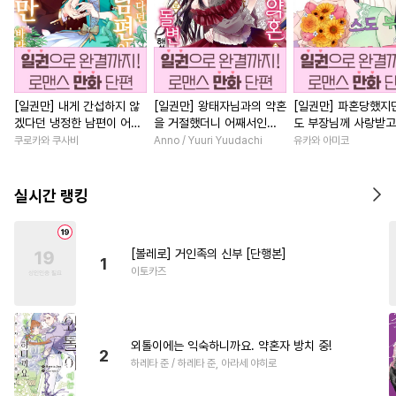
[일권만] 내게 간섭하지 않
[일권만] 왕태자님과의 약혼
[일권만] 파혼당했지만
겠다던 냉정한 남편이 어째
을 거절했더니 어째서인지
도 부장님께 사랑받고
선지 저만 바라봅니다 [단행
얀데레로 돌변했습니다 [단
니다 [단행본]
쿠로카와 쿠사비
Anno / Yuuri Yuudachi
유카와 아미코
본]
행본]
실시간 랭킹
[볼레로] 거인족의 신부 [단행본]
1
이토카즈
외톨이에는 익숙하니까요. 약혼자 방치 중!
2
하레타 준 / 하레타 준, 아라세 야히로