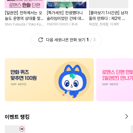
#
강공
#
문란공
#
BDSM
#
환생물
#
까칠남
#
로맨
[일권만] 전하께서는 오
[특가세트] 전생했더니
[몰아보기 1시간권] 남자
#
초능력
#
인외존재
#
현대물
#
다정남
#
고수
늘도 운명의 상대를 찾으
슬라임이었던 건에 대하
들의 만화다 : 제2막 초
#
연상수
#
다공일수
#
철벽녀
#
능욕
#
친구
신 모양이네요 (웃음) [단
여 (코믹스)
월자들
Shin Fukuda / Yoko Kurosu
카와카미 타이키 / 후세
묵검향, 천제황, 이재학
행본]
#
침착수
#
다정공
#
집착공
#
삼각관계
#
절륜남
#
일
다음 새로나온 만화 보기
1
3
#
무심수
#
문란수
#
명랑수
#
힐링물
#
평범녀
#
대물공
#
소심수
#
인싸공
#
오피스물
#
죽음/살인
#
쓰레기공
#
적극수
#
사제관계
#
게임
#
평범
#
페티쉬
#
육아물
#
친구>연인
#
능글남
#
헤테로공
#
원나잇
#
배틀연애
#
선후배
#
다각관계
#
부부
#
연애/결혼
#
직진남
#
개아가공
#
동물
#
재벌공
#
서양풍
#
복수물
#
무심공
#
얼빠수
#
직진공
#
계약관계
#
후회남
이벤트 랭킹
#
다정수
#
연하공
#
연애/결혼
#
조신남
#
옴니버스
#
임신수
#
연예계
#
짝사랑
#
복수