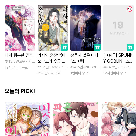
나의 행복한 결혼
약사의 혼잣말(마
잠들지 않은 바다
[크림툰] SPUNK
오마오의 후궁 수
[스크롤]
Y GOBLIN -스펑
13.8만
코우사카 리토 / 아기토기 아쿠미
수께끼 풀이수첩)
키 고블린- [스크
17만
쿠라타 미노지 / 휴우가 나츠
4.5만
JNH.WH Studio / Lasso
14.8만
이쿠야스
12시간마다 무료
롤]
12시간마다 무료
1일마다 무료
12시간마다 무료
오늘의 PICK!