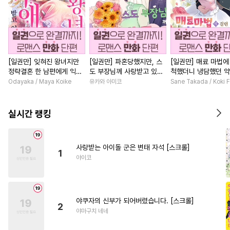
[일권만] 잊혀진 왕녀지만
[일권만] 파혼당했지만, 스
[일권만] 매료 마법에
정략결혼 한 남편에게 익애
도 부장님께 사랑받고 있습
척했더니 냉담했던 
받고 있습니다 [단행본]
니다 [단행본]
가 맹목적인 사랑꾼이
Odayaka / Maya Koike
유카와 아미코
Sane Takada / Koki F
습니다 [단행본]
실시간 랭킹
사랑받는 아이돌 군은 변태 자석 [스크롤]
1
야이코
야쿠자의 신부가 되어버렸습니다. [스크롤]
2
야마구치 네네