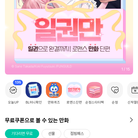
2
/
15
135
오늘UP
BL머니확인
만화퀴즈
로맨스단편
순정스타터팩
순정
신작캘
무료쿠폰으로 볼 수 있는 만화
기다리면 무료
선물
점핑패스