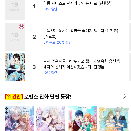
달콤 사디스트 천사가 말하는 대로 [단행본]
#
존댓말공
#
동정공
#
연하남
#
동양풍
1
10% 할인
#
선후배
#
섹스파트너
#
절륜공
#
배틀연애
빈틈없는 상사는 욕망을 숨기지 않는다 (완전판)
#
기억상실
#
학원/캠퍼스
2
[스크롤]
#
도망수
#
능력공
#
상처수
5화 무료, 20% 할인
#
조폭공
#
난폭공
#
철벽수
#
쓰레기수
#
미남수
임시 약혼자를 그만두기로 했더니 냉혹한 용신 왕
3
세자의 상태가 이상해졌습니다 [단행본]
#
판타지
#
까칠수
#
능글수
10% 할인
#
초딩공
#
연하수
#
친구>연인
#
삼각관계
[일권만]
로맨스 만화 단편 등장!
#
순정공
#
예민수
#
계략공
#
질투
#
동양풍
#
피폐물
#
사제관계
#
미남공
#
수인수
#
고수위
#
음험공