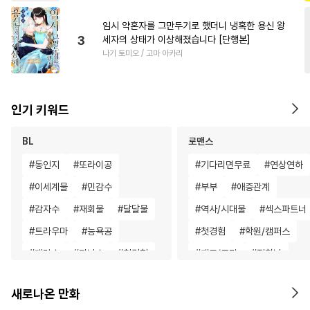
임시 약혼자를 그만두기로 했더니 냉혹한 용신 왕
3
세자의 상태가 이상해졌습니다 [단행본]
나기 토미오 / 고마 아카리
인기 키워드
BL
로맨스
#
동인지
#
또라이공
#
기다리면무료
#
연상연하
#
이세계물
#
민감수
#
부부
#
애증관계
#
감자수
#
재회물
#
달달물
#
역사/시대물
#
섹스파트너
#
트라우마
#
능욕공
#
첫경험
#
학원/캠퍼스
#
계략수
#
자낮수
#
첫경험
#
개그/코믹
#
집착남
#
광공
#
오메가버스
#
영혼바뀜
#
명문세가
새로나온 만화
#
동정수
#
짝사랑
#
변태수
#
능력녀
#
다각관계