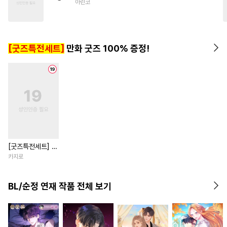
아린코
#
혐관
#
OO버스
#
까칠공
#
사랑꾼공
#
수한정다정공
#
SM
[굿즈특전세트]
만화 굿즈 100% 증정!
[굿즈특전세트] 강
아지과 남자친구
카지로
외전
BL/순정 연재 작품 전체 보기