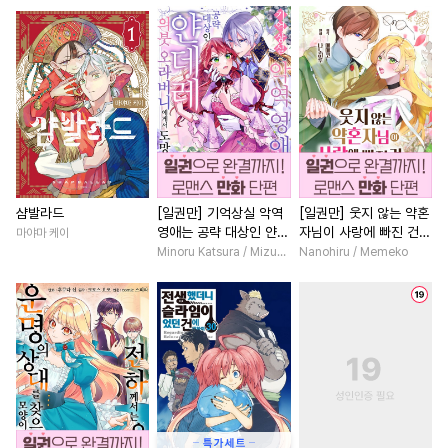
#
능력수
#
조교
#
순정수
#
상처녀
#
성장물
#
계략
#
계약관계
#
주종관계
#
소설원작
#
재회물
#
장발
#
능욕수
#
오해/착각
#
육아물
#
할리퀸
#
무심
#
헌신공
#
츤데레수
#
현대물
#
친구>연인
#
후회수
#
감금/강제
#
직진녀
#
다정남
#
로맨
#
아방수
#
떡대수
#
촉수
#
평범남
#
친구
#
드라마
#
드라마
#
역사/시대물
#
철벽남
#
우정
#
첫사랑
샴발라드
[일권만] 기억상실 악역
[일권만] 웃지 않는 약혼
영애는 공략 대상인 얀데
자님이 사랑에 빠진 건
마야마 케이
#
유혹수
#
만화단편
#
짝사랑
#
성장물
#
일상
레 의붓 오라버니에게서
변장한 저인 것 같습니다
Minoru Katsura / Mizune
Nanohiru / Memeko
#
미인공
#
떡대공
#
잔망수
#
직진남
#
절륜
#
인외존
도망칠 수가 없다 [단행
[단행본]
본]
#
후방주의
#
단정수
#
판타지/SF
#
첫사랑
#
연상공
#
짝사랑공
#
소년
#
학원/캠퍼스
#
가이드버스
#
3P
#
회귀물
#
재벌남
#
후회녀
#
회귀
#
친구
#
상처공
#
애증관계
#
동거
#
원나잇
#
리맨물
#
유혹
#
냉혈공
#
나이차커플
#
영상화