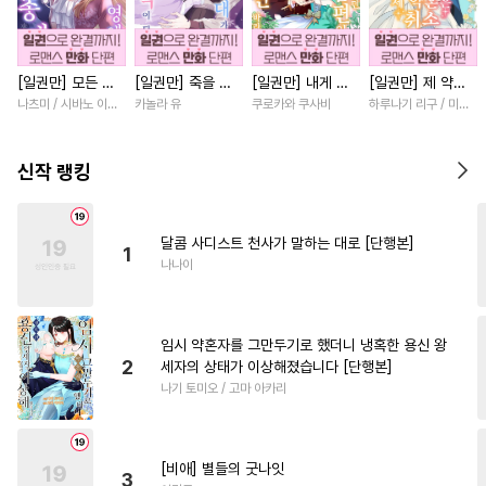
#
동거
#
순진수
#
굴림수
#
안경수
#
평범수
#
집착수
[일권만] 모든 것
[일권만] 죽을 뻔
[일권만] 내게 간
[일권만] 제 약혼
#
변태
#
미인수
#
첫사랑
을 포기한 평범한
한 늑대가 운명의
섭하지 않겠다던
은 취소되었습니다
나츠미 / 시바노 이즈미
카놀라 유
쿠로카와 쿠사비
하루나기 리구 / 미즈메
#
벤츠공
#
후회공
#
수인
영애는 젊은 빙제
짝이 되기까지 [단
냉정한 남편이 어
[단행본]
의 총애를 받는다
행본]
째선지 저만 바라
#
키작공
#
웹툰단행본
[단행본]
봅니다 [단행본]
신작 랭킹
#
욕망수
#
현대물
#
힐링물
#
일상
#
능욕
#
츤데레공
달콤 사디스트 천사가 말하는 대로 [단행본]
1
#
성인용품
#
변태공
나나이
#
개그/코믹
#
모럴리스
#
대형견공
#
헌신수
임시 약혼자를 그만두기로 했더니 냉혹한 용신 왕
#
평범공
#
하드코어
2
세자의 상태가 이상해졌습니다 [단행본]
나기 토미오 / 고마 아카리
#
군림수
#
소설원작
#
귀염수
#
능글공
#
연예계
#
연상연하
#
서양풍
#
강수
[비애] 별들의 굿나잇
3