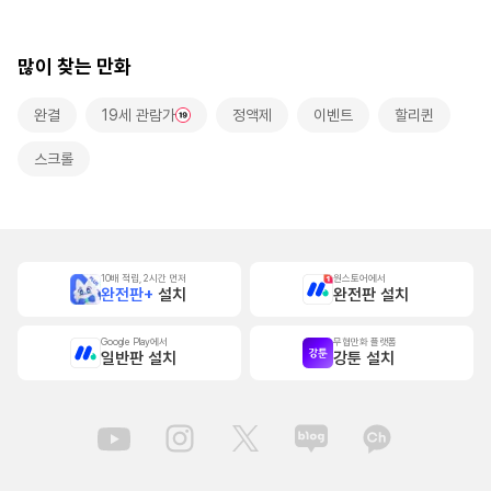
많이 찾는 만화
완결
19세 관람가
정액제
이벤트
할리퀸
스크롤
10배 적립, 2시간 먼저
원스토어에서
완전판+
설치
완전판 설치
Google Play에서
무협만화 플랫폼
일반판 설치
강툰 설치