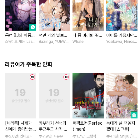
몸캠 BJ의 이중생
억만 개의 별보다
나 좀 바라봐 줘
아이를 가졌지만
활 [스크롤]
너 [스크롤]
[스크롤]
사랑 없는 결혼은
스튜디오 계동, Lasso
Bazinga, YUEWEN / Yefeiye
Whale
Yosikawa, Hinoshi
거절합니다 [스크
롤]
리뷰어가 주목한 만화
[체리콕] 사제가
카부라기 선생의
퍼팩트맨(Perfec
늑대가 날 책임지
신에게 총애받는
두근두근 사죄 방
t man)
겠대 [스크롤]
이야기 [단행본]
문 [스크롤]
5.8만
엔타코타
7.9만
지유유
1.7만
고행석
4.1천
Shijiu / liube