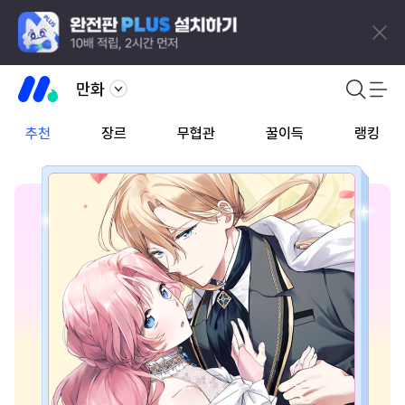
만화
추천
장르
무협관
꿀이득
랭킹