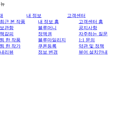
메뉴
재
내 정보
고객센터
최근 본 작품
내 정보 홈
고객센터 홈
보관함
블루머니
공지사항
책갈피
정액권
자주하는 질문
찜 한 작품
블루마일리지
1:1 문의
찜 한 작가
쿠폰등록
약관 및 정책
내리뷰
정보 변경
뷰어 설치안내