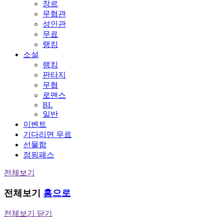
장르
무협관
성인관
무료
랭킹
소설
랭킹
판타지
무협
로맨스
BL
일반
이벤트
기다리면 무료
선물함
점핑패스
전체보기
전체보기
홈으로
전체보기 닫기