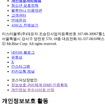
개인정보처리방침
청소년 보호정책
블루머니 이용약관
고객센터
연재문의
서비스 전체보기
미스터블루(주)
대표자 조승진
사업자등록번호 107-88-30967
통신
서울특별시 강서구 양천로 570, 18층
대표전화 02-337-0610
팩스 0
ⓒ Mr.Blue Corp. All rights reserved.
네이버 블로그
유튜브
X
인스타그램
카카오톡 채널
코스닥상장법인
정보보호 관리체계 ISMS 인증획득
개인정보 우수사이트 선정
개인정보보호 활동