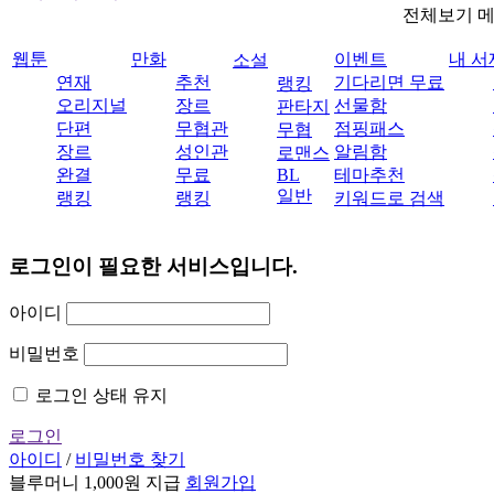
전체보기 
웹툰
만화
이벤트
내 서
소설
연재
추천
기다리면 무료
랭킹
오리지널
장르
선물함
판타지
단편
무협관
점핑패스
무협
장르
성인관
알림함
로맨스
완결
무료
BL
테마추천
일반
랭킹
랭킹
키워드로 검색
로그인이 필요한 서비스입니다.
아이디
비밀번호
로그인 상태 유지
로그인
아이디
/
비밀번호 찾기
블루머니 1,000원 지급
회원가입