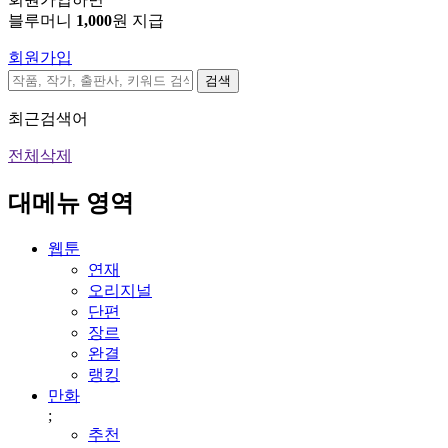
블루머니
1,000
원 지급
회원가입
검색
최근검색어
전체삭제
대메뉴 영역
웹툰
연재
오리지널
단편
장르
완결
랭킹
만화
;
추천