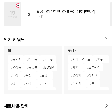
달콤 사디스트 천사가 말하는 대로 [단행본]
3
나나이
인기 키워드
BL
로맨스
#
동인지
#
대물공
#
고수위
#
기다리면무료
#
회귀물
#
연상공
#
동양풍
#
BDSM
#
재회물
#
소설원작
#
일상
#
순정수
#
도망수
#
영상화
#
상처녀
#
강수
#
민감수
#
수인수
#
이세계물
#
복수
#
강공
#
귀염수
#
츤데레수
#
영혼바뀜
#
차원이동물
#
예민수
#
임신수
#
재회물
#
다정남
#
능욕
#
연애/
새로나온 만화
#
순진수
#
음험공
#
인싸공
#
다각관계
#
원나잇