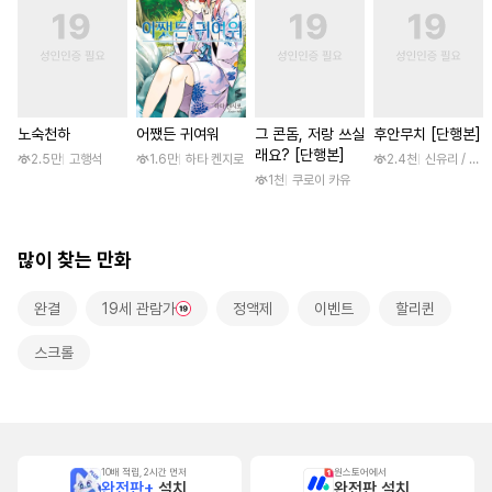
노숙천하
어쨌든 귀여워
그 콘돔, 저랑 쓰실
후안무치 [단행본]
래요? [단행본]
2.5만
고행석
1.6만
하타 켄지로
2.4천
신유리 / 진
1천
쿠로이 카유
많이 찾는 만화
완결
19세 관람가
정액제
이벤트
할리퀸
스크롤
10배 적립, 2시간 먼저
원스토어에서
완전판+
설치
완전판 설치