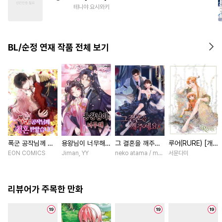
#
명랑수
#
첫사랑
#
후회수
테니야 요시와키
#
계략수
#
삼각관계
#
연상수
#
떡대공
BL/순정 연재 작품 전체 보기
폭군 공작님께 청
용왕님이 너무해
그 결혼을 깨주세
루어(RURE) [개
혼 받았습니다 [스
[스크롤]
요 [스크롤]
정판] [연재]
EON COMICS
Jiman, YY
neko atama / manxi (China Literature)
서문다미
크롤]
리뷰어가 주목한 만화