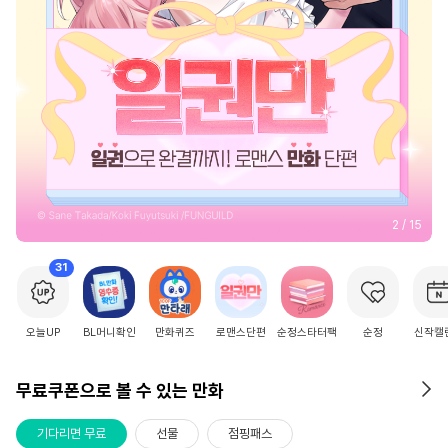
2
/
15
31
오늘UP
BL머니확인
만화퀴즈
로맨스단편
순정스타터팩
순정
신작캘
무료쿠폰으로 볼 수 있는 만화
기다리면 무료
선물
점핑패스