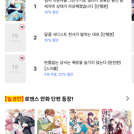
임시 약혼자를 그만두기로 했더니 냉혹한 용신 왕
#
안경수
#
개그/코믹
#
개그/코믹
#
선후배
1
세자의 상태가 이상해졌습니다 [단행본]
10% 할인
#
모럴리스
#
헤테로공
#
인외존재
#
짝사랑
#
적극수
#
조폭공
#
키작공
#
힐링물
#
로맨스
#
자낮수
#
질투
#
유혹수
#
친구>연인
#
철벽녀
달콤 사디스트 천사가 말하는 대로 [단행본]
2
10% 할인
#
잔망수
#
집착공
#
초능력
#
육아물
#
인외존재
#
수인
#
벤츠공
#
평범수
#
능욕
빈틈없는 상사는 욕망을 숨기지 않는다 (완전판)
3
[스크롤]
#
시리어스
#
주종관계
5화 무료, 20% 할인
#
동정공
#
가이드버스
#
트라우마
#
또라이공
[일권만]
로맨스 만화 단편 등장!
#
연하수
#
하드코어
#
사제관계
#
힐링물
#
오메가버스
#
까칠수
#
현대물
#
동정수
#
달달물