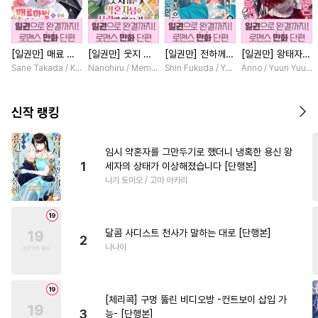
#
직진공
#
능력공
#
웹툰단행본
#
사랑꾼공
[일권만] 매료 마
[일권만] 웃지 않
[일권만] 전하께서
[일권만] 왕태자님
#
다정공
#
변태공
#
서양풍
법에 걸린 척했더
는 약혼자님이 사
는 오늘도 운명의
과의 약혼을 거절
Sane Takada / Koki Fuyutsuki
Nanohiru / Memeko
Shin Fukuda / Yoko Kurosu
Anno / Yuuri Yuuda
#
피폐물
#
다각관계
니 냉담했던 약혼
랑에 빠진 건 변장
상대를 찾으신 모
했더니 어째서인지
자가 맹목적인 사
한 저인 것 같습니
양이네요 (웃음)
얀데레로 돌변했습
#
철벽수
#
드라마
#
능글수
랑꾼이 되었습니다
다 [단행본]
[단행본]
니다 [단행본]
신작 랭킹
[단행본]
#
오해/착각
#
OO버스
#
유혹
#
초딩공
#
리맨물
임시 약혼자를 그만두기로 했더니 냉혹한 용신 왕
1
세자의 상태가 이상해졌습니다 [단행본]
#
배틀연애
#
상처공
나기 토미오 / 고마 아카리
#
무심수
#
회귀물
#
미남수
#
다정수
#
절륜공
달콤 사디스트 천사가 말하는 대로 [단행본]
#
애증관계
#
아방수
2
나나이
#
판타지
#
침착수
#
떡대수
#
선후배
#
헌신공
[체리콕] 구멍 뚫린 비디오방 -컨트보이 삽입 가
#
후방주의
#
헌신수
3
능- [단행본]