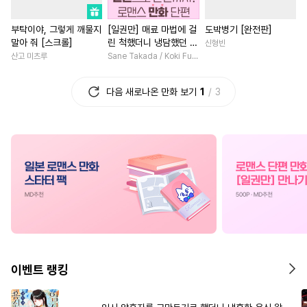
#
평범공
#
돔섭버스
#
일상
#
우정
#
능글남
부탁이야, 그렇게 깨물지
[일권만] 매료 마법에 걸
도박병기 [완전판]
#
감자수
#
학원/캠퍼스
#
배틀연애
#
사제관계
말아 줘 [스크롤]
린 척했더니 냉담했던 약
신형빈
#
성인용품
#
대형견공
#
고수위
#
복수물
혼자가 맹목적인 사랑꾼
산고 미츠루
Sane Takada / Koki Fuyutsuki
이 되었습니다 [단행본]
#
섹스파트너
#
계약관계
#
애증관계
#
죽음/살인
다음 새로나온 만화 보기
1
3
#
이세계물
#
존댓말공
#
소년
#
판타지/SF
#
무심공
#
혐관
#
원나잇
#
환생물
#
오피스물
#
친구
#
역사/시대물
#
육아물
#
게임
#
미남공
#
단정수
#
능욕공
#
나이차커플
#
초능력
#
연상연하
#
짝사랑
#
현대물
#
연예계
#
로맨
#
페티쉬
#
능글공
#
동거
#
직진남
#
개아가공
#
계략공
#
동거
#
섹스파트너
#
첫사랑
#
기억상실
#
재벌공
#
첫사랑
#
삼각관계
이벤트 랭킹
#
변태수
#
조교
#
난폭공
#
친구>연인
#
일상
#
쓰레기수
#
집착수
#
3P
#
재벌남
#
드라마