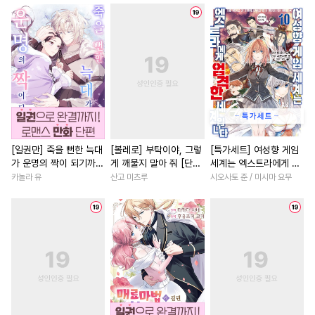
#
후회공
#
까칠공
#
능욕수
#
첫경험
#
절륜
#
할리퀸
#
문란수
#
욕망수
#
절륜남
#
후회녀
#
감금/강제
#
소심수
#
명문세가
#
부부
#
직진
#
냉혈공
#
미인공
#
미인수
#
성장물
#
다정남
#
까칠
#
얼빠수
#
연예계
#
학원/캠퍼스
#
무심남
#
옴니버스
#
다공일수
#
역사/시대물
#
친구
#
동물
#
친구>연인
#
연하남
#
친구
#
현대물
[일권만] 죽을 뻔한 늑대
[볼레로] 부탁이야, 그렇
[특가세트] 여성향 게임
가 운명의 짝이 되기까지
게 깨물지 말아 줘 [단행
세계는 엑스트라에게 엄
#
츤데레공
#
만화단편
#
동양풍
#
능력녀
#
평범
[단행본]
본]
격한 세계입니다
카놀라 유
산고 미츠루
시오사토 준 / 미시마 요무
#
수한정다정공
#
굴림수
#
짝사랑
#
서양풍
#
후회
#
짝사랑공
#
첫경험
#
계략남
#
평범녀
#
상처수
#
촉수
#
군림수
#
연애/결혼
#
철벽남
#
연하공
#
SM
#
장발
#
직진녀
#
성장물
#
집착
#
소설원작
#
순정공
#
광공
#
백합/GL
#
연상연하
#
능력수
#
변태
#
부부
#
학원/캠퍼스
#
계약관계