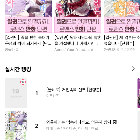
[일권만] 죽을 뻔한 늑대가
[일권만] 왕태자님과의 약혼
[일권만] 제 약혼은 
운명의 짝이 되기까지 [단행
을 거절했더니 어째서인지
었습니다 [단행본]
본]
얀데레로 돌변했습니다 [단
카놀라 유
Anno / Yuuri Yuudachi
하루나기 리구 / 미즈메
행본]
실시간 랭킹
[볼레로] 거인족의 신부 [단행본]
1
이토카즈
외톨이에는 익숙하니까요. 약혼자 방치 중!
2
하레타 준 / 하레타 준, 아라세 야히로