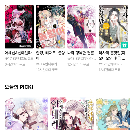
어쌔신&신데렐라
안경, 때때로, 불량
나의 행복한 결혼
약사의 혼잣말(마
아
오마오의 후궁 수
17.8만
나츠노 유조
13.8만
코우사카 리토 / 아기토기 아쿠미
수께끼 풀이수첩)
3.4만
나루키
17.1만
쿠라타 미노지 
6시간마다 무료
12시간마다 무료
12시간마다 무료
12시간마다 무료
오늘의 PICK!