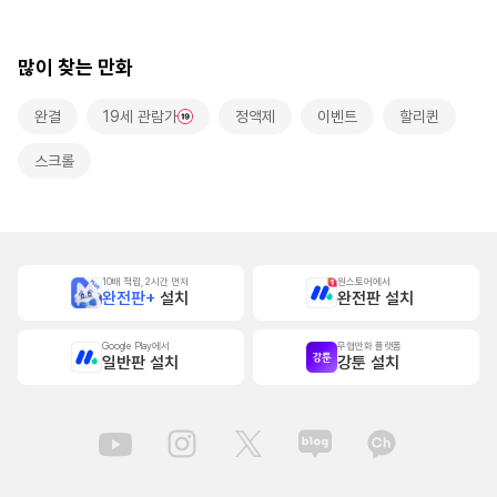
많이 찾는 만화
완결
19세 관람가
정액제
이벤트
할리퀸
스크롤
10배 적립, 2시간 먼저
원스토어에서
완전판+
설치
완전판 설치
Google Play에서
무협만화 플랫폼
일반판 설치
강툰 설치