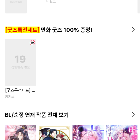
아린코
#
계략공
#
친구
#
하드코어
#
무심공
#
기억상실
#
변태
#
촉수
#
모럴리스
[굿즈특전세트]
만화 굿즈 100% 증정!
[굿즈특전세트] 강
아지과 남자친구
카지로
외전
BL/순정 연재 작품 전체 보기