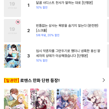
달콤 사디스트 천사가 말하는 대로 [단행본]
#
소설원작
#
대형견공
1
10% 할인
#
난폭공
#
동정공
#
능력공
#
수한정다정공
#
가이드버스
빈틈없는 상사는 욕망을 숨기지 않는다 (완전판)
#
음험공
#
초딩공
2
[스크롤]
#
만화단편
#
짝사랑
5화 무료, 20% 할인
#
적극수
#
미남수
#
이세계물
#
강수
#
변태수
임시 약혼자를 그만두기로 했더니 냉혹한 용신 왕
3
세자의 상태가 이상해졌습니다 [단행본]
#
미남공
#
쓰레기수
10% 할인
#
후회수
#
명랑수
#
평범수
#
초능력
#
다공일수
[일권만]
로맨스 만화 단편 등장!
#
OO버스
#
감금/강제
#
벤츠공
#
수인
#
냉혈공
#
헌신수
#
집착수
#
첫경험
#
얼빠수
#
오해/착각