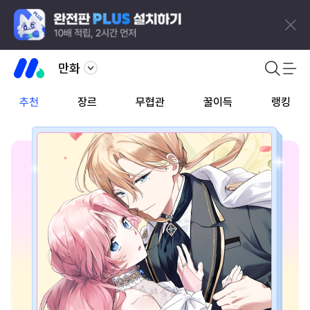
만화
추천
장르
무협관
꿀이득
랭킹