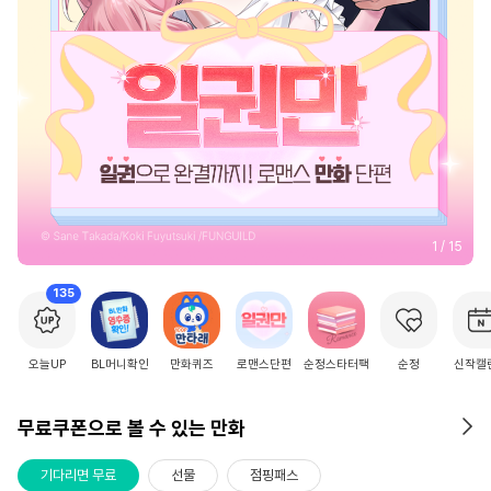
2
/
15
135
오늘UP
BL머니확인
만화퀴즈
로맨스단편
순정스타터팩
순정
신작캘
무료쿠폰으로 볼 수 있는 만화
기다리면 무료
선물
점핑패스