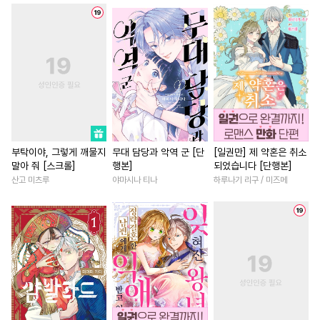
#
BDSM
#
배틀연애
#
판타지/SF
#
집착남
#
변태공
#
헌신공
#
동거
#
재벌남
#
능력녀
#
웹툰단행본
#
리맨물
#
친구>연인
#
개그/코믹
#
유혹
#
첫사랑
#
후방주의
#
오피스물
#
사제관계
#
계약관계
#
페티쉬
#
영혼바뀜
#
환생물
#
동정수
#
능력수
#
동양풍
#
연상연하
#
연예계
#
소심수
#
굴림수
#
고수위
#
죽음/살인
#
친구>연인
부탁이야, 그렇게 깨물지
무대 담당과 악역 군 [단
[일권만] 제 약혼은 취소
말아 줘 [스크롤]
행본]
되었습니다 [단행본]
#
사랑꾼공
#
일상
#
부부
#
연하남
#
배틀연애
산고 미츠루
야마시나 티나
하루나기 리구 / 미즈메
#
안경수
#
장발
#
힐링물
#
짝사랑
#
직진녀
#
선후
#
츤데레수
#
미인공
#
까칠남
#
영상화
#
일상
#
달달물
#
다정수
#
혐관
#
첫사랑
#
원나잇
#
후회
#
피폐물
#
오메가버스
#
능글남
#
평범녀
#
첫경
#
섹스파트너
#
욕망수
#
섹스파트너
#
애증관계
#
조폭공
#
인싸공
#
직진공
#
재회물
#
상처녀
#
직진