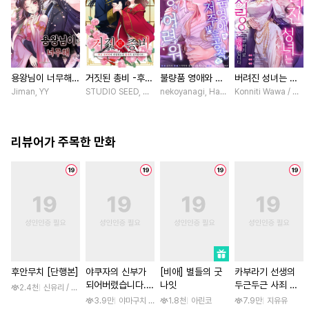
용왕님이 너무해
거짓된 총비 -후궁
불량품 영애와 저
버려진 성녀는 이
[스크롤]
경비대에 취업했는
주받은 공작은 사
번 생엔 사랑을 거
Jiman, YY
STUDIO SEED, 우미노 마야 / 혼다 아마네
nekoyanagi, Hako, ABE RAGE, sumikaw
Konniti Wawa / Mar
데 황제가 집착합
랑이 어려워 [스크
부하기로 맹세합니
니다- [스크롤]
롤]
다 [스크롤]
리뷰어가 주목한 만화
후안무치 [단행본]
야쿠자의 신부가
[비애] 별들의 굿
카부라기 선생의
되어버렸습니다.
나잇
두근두근 사죄 방
2.4천
신유리 / 진양(陳羊)
[스크롤]
문 [스크롤]
3.9만
야마구치 네네
1.8천
아린코
7.9만
지유유