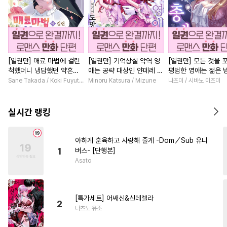
[일권만] 매료 마법에 걸린
[일권만] 기억상실 악역 영
[일권만] 모든 것을 
척했더니 냉담했던 약혼자
애는 공략 대상인 얀데레 의
평범한 영애는 젊은 
가 맹목적인 사랑꾼이 되었
붓 오라버니에게서 도망칠
총애를 받는다 [단행
Sane Takada / Koki Fuyutsuki
Minoru Katsura / Mizune
나츠미 / 시바노 이즈미
습니다 [단행본]
수가 없다 [단행본]
실시간 랭킹
야하게 훈육하고 사랑해 줄게 -Dom／Sub 유니
1
버스- [단행본]
Asato
[특가세트] 어쌔신&신데렐라
2
나츠노 유조