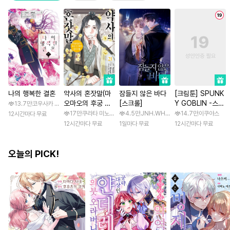
나의 행복한 결혼
약사의 혼잣말(마
잠들지 않은 바다
[크림툰] SPUNK
오마오의 후궁 수
[스크롤]
Y GOBLIN -스펑
13.7만
코우사카 리토 / 아기토기 아쿠미
수께끼 풀이수첩)
키 고블린- [스크
17만
쿠라타 미노지 / 휴우가 나츠
4.5만
JNH.WH Studio / Lasso
14.7만
이쿠야스
12시간마다 무료
롤]
12시간마다 무료
1일마다 무료
12시간마다 무료
오늘의 PICK!