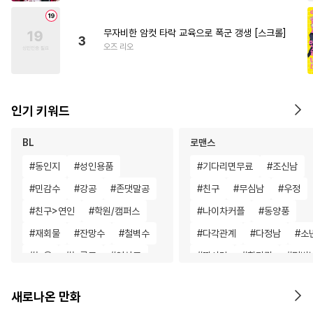
무자비한 암컷 타락 교육으로 폭군 갱생 [스크롤]
3
오즈 리오
인기 키워드
BL
로맨스
#
동인지
#
성인용품
#
기다리면무료
#
조신남
#
민감수
#
강공
#
존댓말공
#
친구
#
무심남
#
우정
#
친구>연인
#
학원/캠퍼스
#
나이차커플
#
동양풍
#
재회물
#
잔망수
#
철벽수
#
다각관계
#
다정남
#
소
#
능욕
#
능글공
#
연상공
#
짝사랑
#
할리퀸
#
평범
#
침착수
#
쓰레기공
#
철벽남
#
고수위
#
능욕
새로나온 만화
#
도망수
#
임신수
#
선후배
#
게임
#
철벽녀