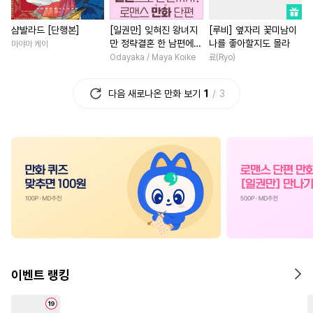
#
상처수
#
연예계
#
계략수
#
친구
#
복수
#
절륜남
샴발라드 [단행본]
[일권만] 잊혀진 왕녀지
[루비] 옆자리 꽃미남이
#
상처공
#
연상연하
#
계약관계
#
성장물
만 정략결혼 한 남편에게
나를 좋아할지도 몰라
마야마 케이
#
수인수
#
능욕공
#
연애/결혼
#
성장물
익애받고 있습니다 [단행
Odayaka / Maya Koike
료(Ryo)
본]
#
짝사랑공
#
현대물
#
인외존재
#
서양풍
다음 새로나온 만화 보기
1
3
#
감자수
#
무심수
#
원나잇
#
현대물
#
절륜
#
로맨스
#
츤데레공
#
떡대수
#
명문세가
#
현대물
#
능욕수
#
사제관계
#
역사/시대물
#
계략남
#
연하공
#
군림수
#
후회공
#
연애/결혼
#
학원/캠퍼스
#
단정수
#
삼각관계
#
로맨스
#
학원/캠퍼스
#
순진수
#
헤테로공
#
소설원작
#
복수물
#
절륜공
#
다각관계
#
첫사랑
#
힐링물
#
드라
#
역사/시대물
#
문란공
#
직진남
#
일상
#
삼각관
이벤트 랭킹
#
3P
#
동물
#
평범공
#
육아물
#
후회녀
#
다정
#
까칠공
#
육아물
#
다정공
#
회귀물
#
평범녀
#
부부