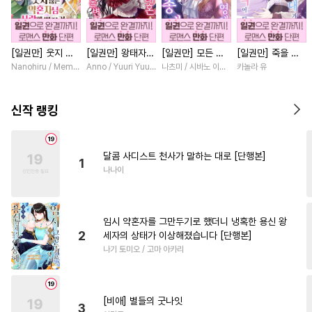
#
까칠수
#
자낮수
#
연상수
#
떡대공
#
예민수
#
대물공
[일권만] 웃지 않
[일권만] 왕태자님
[일권만] 모든 것
[일권만] 죽을 뻔
#
귀염수
#
재벌공
는 약혼자님이 사
과의 약혼을 거절
을 포기한 평범한
한 늑대가 운명의
Nanohiru / Memeko
Anno / Yuuri Yuudachi
나츠미 / 시바노 이즈미
카놀라 유
#
개아가공
#
서양풍
#
동거
랑에 빠진 건 변장
했더니 어째서인지
영애는 젊은 빙제
짝이 되기까지 [단
한 저인 것 같습니
얀데레로 돌변했습
의 총애를 받는다
행본]
#
인외존재
#
미인수
다 [단행본]
니다 [단행본]
[단행본]
신작 랭킹
#
옴니버스
#
집착공
#
광공
#
조교
#
질투
#
회귀물
달콤 사디스트 천사가 말하는 대로 [단행본]
1
#
애증관계
#
문란수
#
SM
나나이
#
유혹수
#
순정공
#
드라마
#
판타지
#
연하수
임시 약혼자를 그만두기로 했더니 냉혹한 용신 왕
#
주종관계
#
키작공
2
세자의 상태가 이상해졌습니다 [단행본]
나기 토미오 / 고마 아카리
#
개그/코믹
#
능글수
#
트라우마
#
아방수
#
순정수
#
또라이공
[비애] 별들의 굿나잇
3