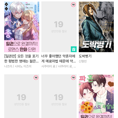
#
개아가공
#
후방주의
#
죽음/살인
#
고수위
#
모럴리스
#
키작공
#
능글남
#
능력녀
#
철벽
#
초딩공
#
집착공
#
상처녀
#
나이차커플
#
삼각관계
#
달달물
#
까칠남
#
철벽남
#
절륜
#
헤테로공
#
오메가버스
#
직진녀
#
복수
#
첫사랑
#
얼빠수
#
동양풍
#
역사/시대물
#
짝사랑
#
난폭공
#
계략공
#
동거
#
게임
#
다정남
#
다정남
[일권만] 모든 것을 포기
너무 좋아했던 약혼자에
도박병기
한 평범한 영애는 젊은
게 매료마법 때문에 약혼
신형빈
#
질투
#
안경수
#
집착수
#
친구>연인
#
집착남
빙제의 총애를 받는다
파기당했습니다
나츠미 / 시바노 이즈미
사쿠라이 료 / 사쿠라이 료, 시이나 사에라
#
시리어스
#
SM
#
학원/캠퍼스
#
연애/결혼
[단행본]
#
이세계물
#
다정수
#
섹스파트너
#
현대물
#
굴림수
#
애증관계
#
명문세가
#
첫사랑
#
순정공
#
냉혈공
#
인싸공
#
로맨스
#
로맨스
#
할리
#
인외존재
#
능욕공
#
능욕
#
판타지/SF
#
연상연하
#
까칠수
#
계약관계
#
학원/캠퍼스
#
후회녀