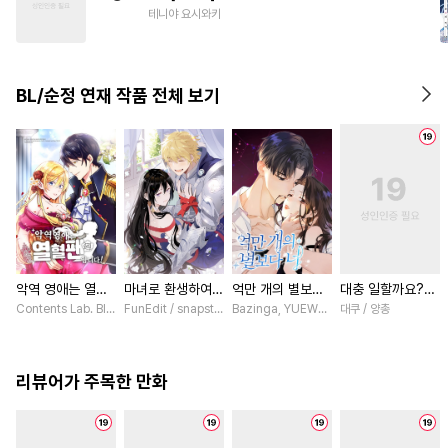
#
소설원작
#
다정공
테니야 요시와키
#
도망수
#
까칠공
#
동정공
#
옴니버스
#
군림수
BL/순정 연재 작품 전체 보기
#
OO버스
#
변태수
#
평범공
#
현대물
악역 영애는 열혈
마녀로 환생하여
억만 개의 별보다
대충 일할까요?
팬입니다! [스크
성기사를 키웠다
너 [스크롤]
[스크롤]
Contents Lab. Blue TOKYO / 카라스마 시메이, ZUZU
FunEdit / snapstudio
Bazinga, YUEWEN / Yefeiye
대쿠 / 양총
롤]
[스크롤]
리뷰어가 주목한 만화