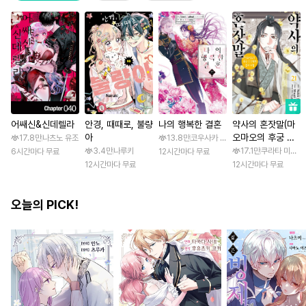
어쌔신&신데렐라
안경, 때때로, 불량
나의 행복한 결혼
약사의 혼잣말(마
아
오마오의 후궁 수
17.8만
나츠노 유조
13.8만
코우사카 리토 / 아기토기 아쿠미
수께끼 풀이수첩)
3.4만
나루키
17.1만
쿠라타 미노지 
6시간마다 무료
12시간마다 무료
12시간마다 무료
12시간마다 무료
오늘의 PICK!