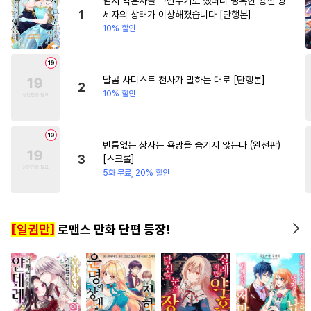
임시 약혼자를 그만두기로 했더니 냉혹한 용신 왕
#
가이드버스
#
임신수
#
계약관계
#
환생물
1
세자의 상태가 이상해졌습니다 [단행본]
10% 할인
#
동정수
#
무심공
#
회귀물
#
원나잇
#
삼각관계
#
혐관
#
강공
#
순진수
#
후회남
#
영상화
#
원나잇
#
연하수
#
상처수
달콤 사디스트 천사가 말하는 대로 [단행본]
2
10% 할인
#
만화단편
#
고수위
#
연상공
#
촉수
#
광공
#
재벌공
#
연상연하
#
조교
빈틈없는 상사는 욕망을 숨기지 않는다 (완전판)
3
[스크롤]
#
대물공
#
평범수
#
재회물
5화 무료, 20% 할인
#
연예계
#
침착수
#
사제관계
#
헌신수
[일권만]
로맨스 만화 단편 등장!
#
첫경험
#
음험공
#
트라우마
#
연하공
#
사랑꾼공
#
유혹
#
역사/시대물
#
연상수