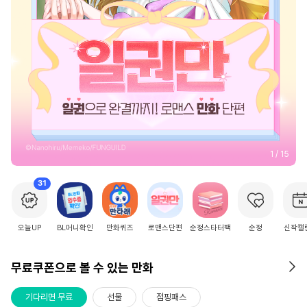
2
/
15
31
오늘UP
BL머니확인
만화퀴즈
로맨스단편
순정스타터팩
순정
신작캘
무료쿠폰으로 볼 수 있는 만화
기다리면 무료
선물
점핑패스