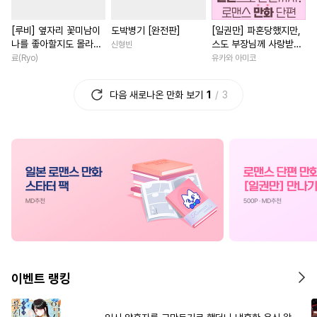
#
BDSM
#
능력수
#
미인공
#
연예계
#
평범녀
#
일상
[루비] 옆자리 꽃미남이
도박병기 [완전판]
[일권만] 파혼당했지만,
#
페티쉬
#
민감수
#
부부
#
이세계물
나를 좋아할지도 몰라
스도 부장님께 사랑받고
신형빈
#
감금/강제
#
자낮수
#
오피스물
#
애증관계
[단행본]
있습니다 [단행본]
료(Ryo)
유카와 아미코
#
대형견공
#
수인수
#
개그/코믹
#
배틀연애
다음 새로나온 만화 보기
1
3
#
육아물
#
돔섭버스
#
복수물
#
서양풍
#
짝사랑공
#
다공일수
#
소설원작
#
친구>연인
#
친구
#
적극수
#
철벽수
#
재회물
#
선후배
#
친구
#
츤데레공
#
능욕수
#
백합/GL
#
친구
#
피폐물
#
단정수
#
영혼바뀜
#
소년
#
짝사
#
또라이공
#
후회수
#
변태
#
무심남
#
차원이동물
#
잔망수
#
능글공
#
힐링물
#
성장물
#
첫사
#
오해/착각
#
문란수
#
성장물
#
우정
#
사제관
이벤트 랭킹
#
헌신공
#
욕망수
#
후회공
#
일상
#
동양풍
#
회귀물
#
소심수
#
친구>연인
#
직진남
#
직진남