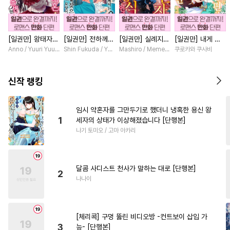
#
조폭공
#
귀염수
#
드라마
#
하드코어
#
서양풍
[일권만] 왕태자님
[일권만] 전하께서
[일권만] 실례지만
[일권만] 내게 간
#
계략수
#
주종관계
과의 약혼을 거절
는 오늘도 운명의
약혼자님, 당신의
섭하지 않겠다던
Anno / Yuuri Yuudachi
Shin Fukuda / Yoko Kurosu
Mashiro / Memeko
쿠로카와 쿠사비
#
미남공
#
웹툰단행본
했더니 어째서인지
상대를 찾으신 모
눈은 장식인가요?
냉정한 남편이 어
얀데레로 돌변했습
양이네요 (웃음)
[단행본]
째선지 저만 바라
#
능력공
#
존댓말공
니다 [단행본]
[단행본]
봅니다 [단행본]
신작 랭킹
#
유혹수
#
미인수
#
감자수
#
판타지
#
떡대공
#
선후배
임시 약혼자를 그만두기로 했더니 냉혹한 용신 왕
1
세자의 상태가 이상해졌습니다 [단행본]
#
3P
#
츤데레수
#
능글수
나기 토미오 / 고마 아카리
#
강수
#
아방수
#
벤츠공
#
떡대수
#
개그/코믹
#
일상
달콤 사디스트 천사가 말하는 대로 [단행본]
#
배틀연애
#
섹스파트너
2
나나이
#
리맨물
#
변태공
#
수인
#
부부
#
예민수
#
무심수
[체리콕] 구멍 뚫린 비디오방 -컨트보이 삽입 가
#
힐링물
#
명랑수
#
순정수
3
능- [단행본]