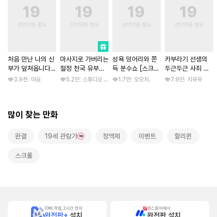
처음 만난 나의 신
마사지로 가버리는
성욕 덩어리와 쫀
카부라기 선생의
부가 덮쳐옵니다
절정 천국 유부녀
득 분수쇼 [스크
두근두근 사죄 방
[스크롤]
[스크롤]
롤]
문 [스크롤]
3.9천
마요
5.2만
스튜디오 후안
1.7만
오모치.
7.9만
지유유
많이 찾는 만화
완결
19세 관람가
정액제
이벤트
할리퀸
스크롤
10배 적립, 2시간 먼저
원스토어에서
완전판+
설치
완전판 설치