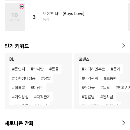
보이즈 러브 (Boys Love)
3
독액
인기 키워드
BL
로맨스
#
동인지
#
짝사랑
#
동물
#
기다리면무료
#
동거
#
수한정다정공
#
장발
#
다각관계
#
초능력
#
절륜공
#
미남수
#
현대물
#
능욕
#
인외존
#
기억상실
#
다각관계
#
절륜남
#
연하남
#
성인용품
#
초능력
#
연애/결혼
#
첫경험
#
직진공
#
상처공
#
육아물
#
평범녀
#
드라
새로나온 만화
#
학원/캠퍼스
#
쓰레기수
#
계략남
#
재벌남