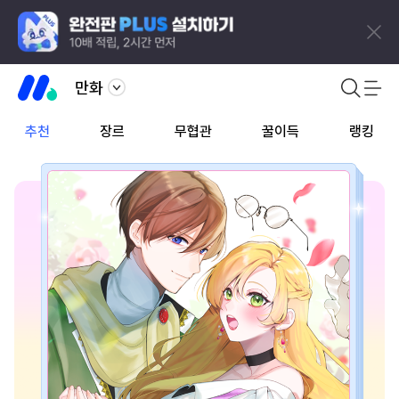
만화
추천
장르
무협관
꿀이득
랭킹