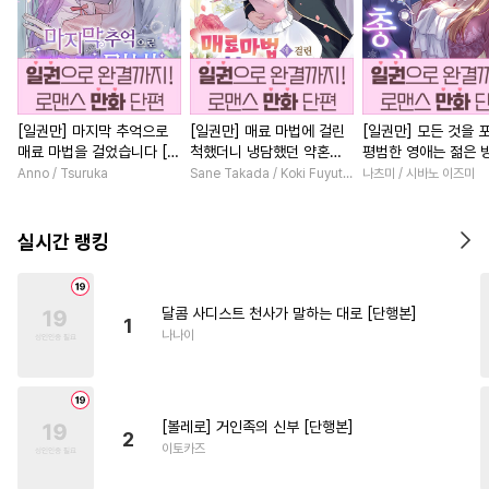
[일권만] 마지막 추억으로
[일권만] 매료 마법에 걸린
[일권만] 모든 것을 
매료 마법을 걸었습니다 [단
척했더니 냉담했던 약혼자
평범한 영애는 젊은 
행본]
가 맹목적인 사랑꾼이 되었
총애를 받는다 [단행
Anno / Tsuruka
Sane Takada / Koki Fuyutsuki
나츠미 / 시바노 이즈미
습니다 [단행본]
실시간 랭킹
달콤 사디스트 천사가 말하는 대로 [단행본]
1
나나이
[볼레로] 거인족의 신부 [단행본]
2
이토카즈