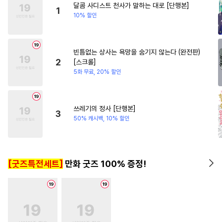
달콤 사디스트 천사가 말하는 대로 [단행본]
#
친구>연인
#
떡대공
1
10% 할인
#
미남수
#
연상공
#
연예계
#
후회수
#
초딩공
#
혐관
빈틈없는 상사는 욕망을 숨기지 않는다 (완전판)
#
육아물
#
3P
#
동양풍
2
[스크롤]
#
수인
#
임신수
#
친구
5화 무료, 20% 할인
#
군림수
#
유혹수
#
후방주의
#
굴림수
쓰레기의 정사 [단행본]
3
#
또라이공
#
나이차커플
50% 캐시백, 10% 할인
#
도망수
#
다정수
#
유혹
#
연하수
#
만화단편
[굿즈특전세트]
만화 굿즈 100% 증정!
#
드라마
#
재회물
#
납치
#
하드코어
#
철벽수
#
짝사랑공
#
조교
#
원나잇
#
광공
#
후회공
#
예민수