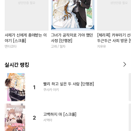
사제가 신에게 총애받는 이
그녀가 공작저로 가야 했던
[체리콕] 카부라기 
야기 [스크롤]
사정 [단행본]
두근두근 사죄 방문 
본]
엔타코타
고래 / 밀차
지유유
실시간 랭킹
빨리 하고 싶은 두 사람 [단행본]
1
쿠사카 아키
고백하지 마 [스크롤]
2
서역아