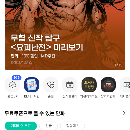
2
/
15
106
오늘UP
BL머니확인
순정
신작캘린더
액션최저가딜
남자의만화
애니원
무료쿠폰으로 볼 수 있는 만화
기다리면 무료
선물
점핑패스