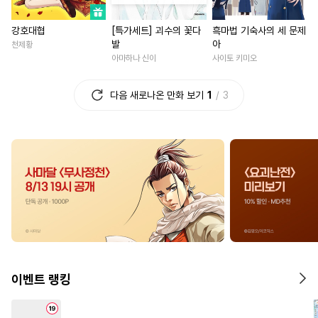
#
OO버스
#
무심공
#
삼각관계
#
이세계물
강호대협
[특가세트] 괴수의 꽃다
흑마법 기숙사의 세 문제
#
상처공
#
사제관계
#
재회물
#
드라마
#
평범
발
아
천제황
#
벤츠공
#
리맨물
#
질투
#
까칠남
#
판타지/SF
아마하나 신이
사이토 키미오
#
평범수
#
선후배
#
욕망수
#
죽음/살인
#
동거
다음 새로나온 만화 보기
1
3
#
적극수
#
강수
#
동거
#
계약관계
#
집착남
#
츤데레수
#
다정공
#
역사/시대물
#
현대물
#
집착수
#
조폭공
#
성장물
#
계략남
#
삼각관계
#
떡대수
#
차원이동물
#
회귀물
#
인싸공
#
까칠공
#
BDSM
#
영상화
#
평범녀
#
능글
#
얼빠수
#
미인공
#
변태수
#
짝사랑
#
철벽남
#
로맨
#
음험공
#
모럴리스
#
배틀연애
#
우정
#
조신
#
능력공
#
트라우마
#
원나잇
#
로맨스
#
다정
이벤트 랭킹
#
잔망수
#
성인용품
#
복수물
#
다각관계
#
냉혈공
#
집착공
#
학원/캠퍼스
#
할리퀸