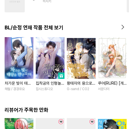
히지키
#
츤데레공
#
수한정다정공
#
배틀연애
#
쓰레기공
#
무뚝뚝공
#
개아가공
BL/순정 연재 작품 전체 보기
#
침착수
#
헌신공
#
계약관계
#
자낮수
#
애증관계
차가운 빛이 태양
집착공의 인형놀이
황태자의 용으로
루어(RURE) [개
을 만난 것처럼
[스크롤]
태어났다 [스크롤]
정판] [연재]
해월 / 경경유요
집사스튜디오
G-sand / CO2
서문다미
[스크롤]
리뷰어가 주목한 만화