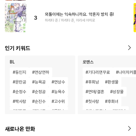
외톨이에는 익숙하니까요. 약혼자 방치 중!
3
하레타 준 / 하레타 준, 아라세 야히로
인기 키워드
BL
로맨스
#
동인지
#
연상연하
#
기다리면무료
#
나이차커
#
문란공
#
능욕공
#
연상수
#
후회남
#
환생물
#
순정수
#
순정공
#
능욕수
#
연애/결혼
#
성장물
#
짝사랑
#
순진수
#
고수위
#
첫사랑
#
후회녀
#
키작공
#
미남공
#
문란수
#
섹스파트너
#
연하남
#
첫경험
#
서양풍
#
달달물
#
육아물
#
직진녀
#
힐링
새로나온 만화
#
능력수
#
수인수
#
짝사랑
#
일상
#
복수