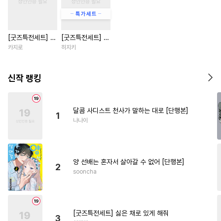
#
평범공
#
능글공
#
섹스파트너
#
장발공
[굿즈특전세트] 강
[굿즈특전세트] 싫
#
명랑수
#
초능력
#
헌신수
아지과 남자친구
은 채로 있게 해줘
카지로
히지키
#
연하공
#
웹툰단행본
외전
#
난폭공
#
다공일수
신작 랭킹
#
소심수
#
상처수
#
현대물
#
소설원작
#
무심수
달콤 사디스트 천사가 말하는 대로 [단행본]
1
#
옴니버스
#
힐링물
나나이
#
피폐물
#
병약수
#
SM
#
계략공
#
변태
#
동정공
양 선배는 혼자서 살아갈 수 없어 [단행본]
#
오해/착각
#
이세계물
2
sooncha
#
까칠수
#
사랑꾼공
#
촉수
#
판타지
#
부부
#
미인수
#
기억상실
#
민감수
#
복수
[굿즈특전세트] 싫은 채로 있게 해줘
3