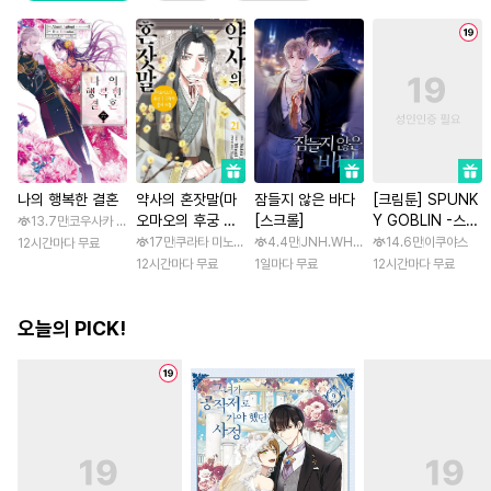
나의 행복한 결혼
약사의 혼잣말(마
잠들지 않은 바다
[크림툰] SPUNK
오마오의 후궁 수
[스크롤]
Y GOBLIN -스펑
13.7만
코우사카 리토 / 아기토기 아쿠미
수께끼 풀이수첩)
키 고블린- [스크
17만
쿠라타 미노지 / 휴우가 나츠
4.4만
JNH.WH Studio / Lasso
14.6만
이쿠야스
12시간마다 무료
롤]
12시간마다 무료
1일마다 무료
12시간마다 무료
오늘의 PICK!