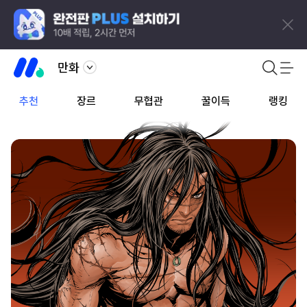
만화
추천
장르
무협관
꿀이득
랭킹