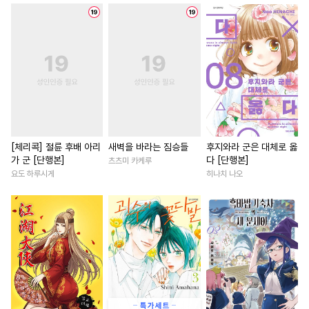
#
개그/코믹
#
가이드버스
#
절륜
#
능력녀
#
평범녀
#
능욕
#
학원/캠퍼스
#
친구
#
애증관계
#
능욕
#
재벌공
#
직진공
#
절륜공
#
친구>연인
#
인외존재
#
아방수
#
다각관계
#
장발
#
선후배
#
다정남
#
첫경
#
강공
#
능글수
#
귀염수
#
현대물
#
영혼바뀜
#
인외존재
#
단정수
#
절륜남
#
재벌남
#
감금/강제
#
동정수
#
오피스물
#
일상
#
무심
[체리콕] 절륜 후배 아리
새벽을 바라는 짐승들
후지와라 군은 대체로 옳
가 군 [단행본]
다 [단행본]
츠츠미 카케루
#
대물공
#
페티쉬
#
감자수
#
연애/결혼
#
학원/캠퍼스
요도 하루시게
히나치 나오
#
첫사랑
#
쓰레기수
#
직진남
#
서양풍
#
안경수
#
대형견공
#
친구>연인
#
연상연하
#
역사/시대물
#
동물
#
친구
#
상처녀
#
소설원
#
존댓말공
#
주종관계
#
직진남
#
철벽녀
#
고수
#
변태공
#
오메가버스
#
첫사랑
#
부부
#
동양풍
#
일상
#
헤테로공
#
계략수
#
게임
#
개그/코믹