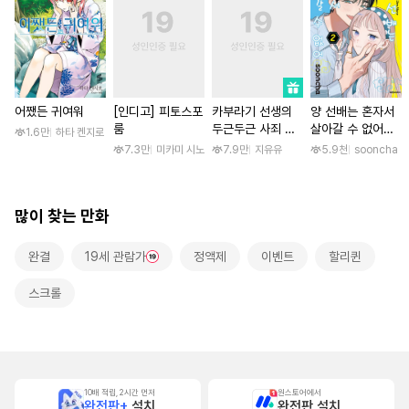
어쨌든 귀여워
[인디고] 피토스포
카부라기 선생의
양 선배는 혼자서
룸
두근두근 사죄 방
살아갈 수 없어
1.6만
하타 켄지로
문 [스크롤]
[단행본]
7.3만
미카미 시노
7.9만
지유유
5.9천
sooncha
많이 찾는 만화
완결
19세 관람가
정액제
이벤트
할리퀸
스크롤
10배 적립, 2시간 먼저
원스토어에서
완전판+
설치
완전판 설치