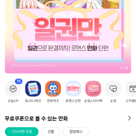
2
/
15
15
오늘UP
BL머니확인
만화퀴즈
로맨스단편
순정스타터팩
순정
신작캘
무료쿠폰으로 볼 수 있는 만화
기다리면 무료
선물
점핑패스