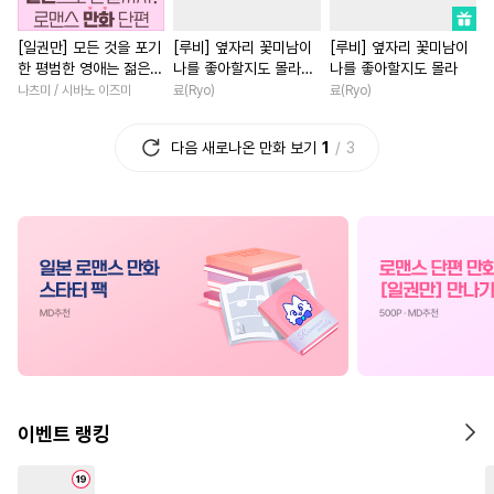
#
소설원작
#
변태
#
연하수
#
평범녀
#
오피스물
[일권만] 모든 것을 포기
[루비] 옆자리 꽃미남이
[루비] 옆자리 꽃미남이
#
직진수
#
조폭공
#
리맨물
#
능력녀
#
이세계물
#
부
한 평범한 영애는 젊은
나를 좋아할지도 몰라
나를 좋아할지도 몰라
#
달달물
#
능욕
#
순정수
#
학원/캠퍼스
#
절륜
빙제의 총애를 받는다
[단행본]
나츠미 / 시바노 이즈미
료(Ryo)
료(Ryo)
[단행본]
#
3P
#
무심수
#
SM
#
선후배
#
재벌남
다음 새로나온 만화 보기
1
3
#
까칠공
#
질투
#
순진수
#
애증관계
#
첫사랑
#
미인수
#
강공
#
능글공
#
서양풍
#
까칠남
#
육아
#
고수위
#
다각관계
#
짝사랑
#
동거
#
복수물
#
기억상실
#
키작공
#
성장물
#
소설원작
#
상처공
#
수인수
#
능력수
#
다정남
#
연예계
#
조교
#
첫경험
#
얼빠수
#
죽음/살인
#
직진남
#
직진공
#
드라마
#
민감수
#
배틀연애
#
게임
#
회귀
#
무심공
#
군림수
#
문란수
#
친구
#
동양풍
#
능글남
이벤트 랭킹
#
연상수
#
SF
#
첫사랑
#
무심남
#
첫사랑
#
초능
#
동거
#
냉혈공
#
OO버스
#
영혼바뀜
#
현대물