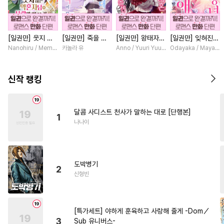
#
만화단편
#
애증관계
#
굴림수
#
가이드버스
[일권만] 웃지 않
[일권만] 죽을 뻔
[일권만] 왕태자님
[일권만] 잊혀진
#
잔망수
#
집착공
#
촉수
는 약혼자님이 사
한 늑대가 운명의
과의 약혼을 거절
왕녀지만 정략결혼
Nanohiru / Memeko
카놀라 유
Anno / Yuuri Yuudachi
Odayaka / Maya Ko
#
동정수
#
오메가버스
랑에 빠진 건 변장
짝이 되기까지 [단
했더니 어째서인지
한 남편에게 익애
한 저인 것 같습니
행본]
얀데레로 돌변했습
받고 있습니다 [단
#
페티쉬
#
혐관
#
부부
다 [단행본]
니다 [단행본]
행본]
신작 랭킹
#
후회수
#
친구>연인
#
힐링물
#
광공
#
BDSM
달콤 사디스트 천사가 말하는 대로 [단행본]
1
#
감자수
#
유혹수
#
명랑수
나나이
#
평범수
#
헤테로공
#
연예계
#
유혹
#
평범공
도박병기
#
트라우마
#
이세계물
2
신형빈
#
성인용품
#
모럴리스
#
헌신수
#
수인
#
후방주의
[특가세트] 야하게 훈육하고 사랑해 줄게 -Dom／
#
다정공
#
능욕공
#
회귀물
3
Sub 유니버스-