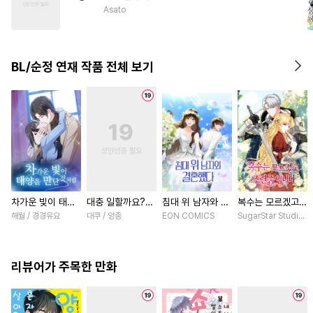
#
연하공
#
안경수
#
침착수
Asato
#
후회공
#
떡대공
#
츤데레공
#
철벽수
BL/순정 연재 작품 전체 보기
#
계략수
차가운 빛이 태양
대충 일할까요?
침대 위 남자와 결
복수는 모르겠고,
을 만난 것처럼
[스크롤]
혼했다 [스크롤]
조련 중입니다 [스
해월 / 경경유요
대쿠 / 양총
EON COMICS
SugarStar Studio /
[스크롤]
크롤]
리뷰어가 주목한 만화