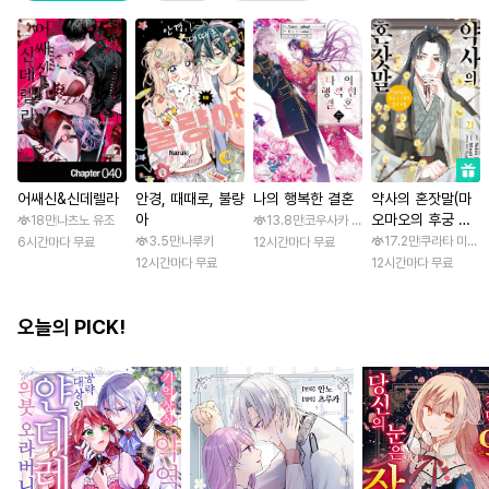
어쌔신&신데렐라
안경, 때때로, 불량
나의 행복한 결혼
약사의 혼잣말(마
아
오마오의 후궁 수
18만
나츠노 유조
13.8만
코우사카 리토 / 아기토기 아쿠미
수께끼 풀이수첩)
3.5만
나루키
17.2만
쿠라타 미노지 
6시간마다 무료
12시간마다 무료
12시간마다 무료
12시간마다 무료
오늘의 PICK!