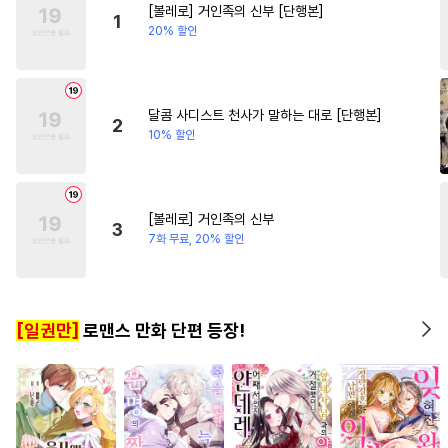
[볼레로] 거인족의 신부 [단행본]
#
단정수
#
또라이공
#
상처녀
#
판타지/SF
1
20% 할인
#
짝사랑
#
학원/캠퍼스
#
힐링물
#
삼각관계
#
쓰레기수
#
주종관계
#
성장물
#
대형견공
#
자낮수
#
동물
달콤 사디스트 천사가 말하는 대로 [단행본]
2
10% 할인
#
미남공
#
까칠수
#
감금/강제
#
상처수
#
섹스파트너
#
선후배
[볼레로] 거인족의 신부
3
#
능글수
#
배틀연애
7화 무료, 20% 할인
#
오해/착각
#
아방수
#
판타지
#
능력공
[일권만]
로맨스 만화 단편 등장!
#
사랑꾼공
#
복수
#
연상공
#
음험공
#
미인공
#
소심수
#
친구
#
삼각관계
#
장발
#
개아가공
#
육아물