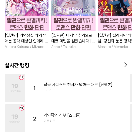
[일권만] 기억상실 악역 영
[일권만] 마지막 추억으로
[일권만] 실례지만 
애는 공략 대상인 얀데레 의
매료 마법을 걸었습니다 [단
님, 당신의 눈은 장
붓 오라버니에게서 도망칠
행본]
요? [단행본]
Minoru Katsura / Mizune
Anno / Tsuruka
Mashiro / Memeko
수가 없다 [단행본]
실시간 랭킹
달콤 사디스트 천사가 말하는 대로 [단행본]
1
나나이
거인족의 신부 [스크롤]
2
이토카즈