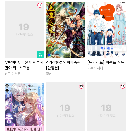
#
연상연하
#
사제관계
#
고수위
#
짝사랑
#
수한정다정공
#
다공일수
#
역사/시대물
#
원나잇
#
유사근친
#
도망수
#
로맨스
#
첫경험
#
환생
#
동양풍
#
재회물
#
초능력
#
절륜남
#
친구>연인
#
돔섭버스
#
초딩공
#
연상연하
#
개그/코믹
#
욕망수
#
귀염수
#
서양풍
#
현대물
#
친구
#
후회남
#
난폭공
#
짝사랑공
#
명문세가
#
사제관계
부탁이야, 그렇게 깨물지
<기간한정> 퇴마축귀
[특가세트] 퍼펙트 월드
말아 줘 [스크롤]
[단행본]
아루가 리에
#
계약관계
#
인외존재
#
직진녀
#
일상
#
철벽녀
산고 미츠루
황성
#
대물공
#
현대물
#
변태공
#
로맨스
#
평범녀
#
영상
#
다정수
#
존댓말공
#
재회물
#
연하남
#
드라
#
시리어스
#
순정공
#
후회녀
#
다각관계
#
소
#
역사/시대물
#
연애/결혼
#
학원/캠퍼스
#
인외존재
#
츤데레수
#
미남수
#
능욕
#
연애/결혼
#
개그/코믹
#
절륜공
#
차원이동물
#
섹스파트너