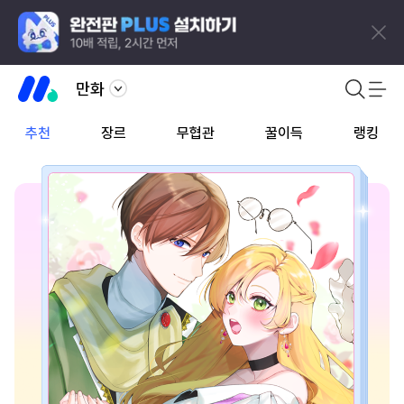
만화
추천
장르
무협관
꿀이득
랭킹