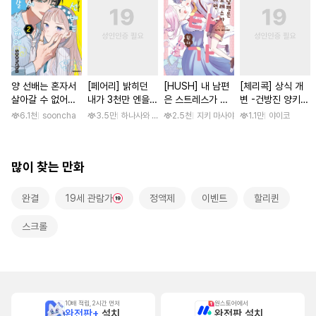
양 선배는 혼자서
[페어리] 밝히던
[HUSH] 내 남편
[체리콕] 상식 개
살아갈 수 없어
내가 3천만 엔을
은 스트레스가 쌓
변 -건방진 양키
[단행본]
갚는 방법
이면 쇼타가 된다
한 달간 마음대로
6.1천
sooncha
3.5만
하나사와 나미오
2.5천
지키 마사야
1.1만
야이코
범하기- [단행본]
많이 찾는 만화
완결
19세 관람가
정액제
이벤트
할리퀸
스크롤
10배 적립, 2시간 먼저
원스토어에서
완전판+
설치
완전판 설치