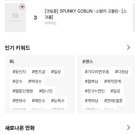
[크림툰] SPUNKY GOBLIN -스펑키 고블린- [스
3
크롤]
이쿠야스
인기 키워드
BL
로맨스
#
동인지
#
벤츠공
#
일상
#
기다리면무료
#
다정남
#
강수
#
떡대수
#
철벽남
#
계약관계
#
웹툰단행본
#
원나잇
#
친구>연인
#
일상
#
변태수
#
예민수
#
능욕수
#
계략남
#
연애/결혼
#
재벌공
#
임신수
#
동정공
#
집착남
#
복수
#
피폐물
#
하드코어
#
나이차커플
#
우정
새로나온 만화
#
계략공
#
적극수
#
직진남
#
백합/GL