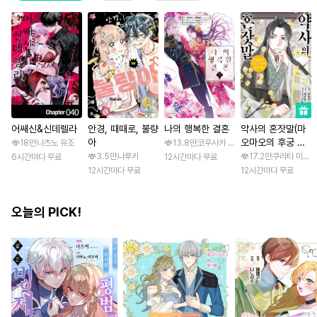
어쌔신&신데렐라
안경, 때때로, 불량
나의 행복한 결혼
약사의 혼잣말(마
아
오마오의 후궁 수
18만
나츠노 유조
13.8만
코우사카 리토 / 아기토기 아쿠미
수께끼 풀이수첩)
3.5만
나루키
17.2만
쿠라타 미노지 
6시간마다 무료
12시간마다 무료
12시간마다 무료
12시간마다 무료
오늘의 PICK!