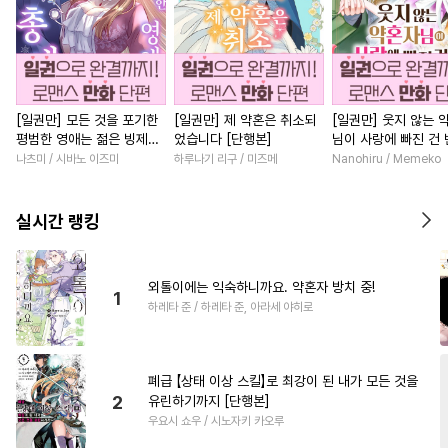
[일권만] 모든 것을 포기한
[일권만] 제 약혼은 취소되
[일권만] 웃지 않는 
평범한 영애는 젊은 빙제의
었습니다 [단행본]
님이 사랑에 빠진 건
총애를 받는다 [단행본]
저인 것 같습니다 [단
나츠미 / 시바노 이즈미
하루나기 리구 / 미즈메
Nanohiru / Memeko
실시간 랭킹
외톨이에는 익숙하니까요. 약혼자 방치 중!
1
하레타 준 / 하레타 준, 아라세 야히로
폐급 【상태 이상 스킬】로 최강이 된 내가 모든 것을
2
유린하기까지 [단행본]
우요시 쇼우 / 시노자키 카오루