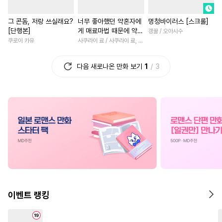
#
잔망수
#
미남수
#
재벌남
#
복수
#
철벽녀
그 콘돔, 저랑 쓰실래요?
너무 좋아했던 약혼자에
멍청바이러스 [스크롤]
#
또라이공
#
떡대공
#
철벽남
#
소설원작
[단행본]
게 매료마법 때문에 약혼
갱꿀 / 오아시수
#
동양풍
#
OO버스
#
능욕
#
학원/캠퍼스
#
연애/결혼
파기당했습니다 [단행
쿠로이 카유
사쿠라이 료 / 사쿠라이 료, 시이나 사에라
본]
#
연하공
#
달달물
#
재회물
#
판타지/SF
#
인외존재
다음 새로나온 만화 보기
1
3
#
무심수
#
까칠수
#
애증관계
#
계략남
#
연상연하
#
시리어스
#
차원이동물
#
첫사랑
#
다각관계
#
일상
#
욕망수
#
이세계물
#
배틀연애
#
미인공
#
성인용품
#
나이차커플
#
연상연하
#
난폭공
#
가이드버스
#
환생물
#
고수위
#
일상
#
직진공
#
수한정다정공
#
집착남
#
상처녀
#
선후
#
동정공
#
다정수
#
동양풍
#
소년
#
평범녀
#
개아가공
#
자낮수
#
게임
#
초능력
#
백합/G
이벤트 랭킹
#
능글수
#
변태수
#
직진남
#
친구>연인
#
학원/캠퍼스
#
섹스파트너
#
직진남
#
다각관계