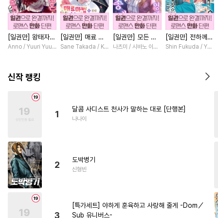
#
만화단편
#
육아물
#
무심공
#
수인
#
강수
[일권만] 왕태자님
[일권만] 매료 마
[일권만] 모든 것
[일권만] 전하께서
#
상처공
#
첫사랑
#
평범수
과의 약혼을 거절
법에 걸린 척했더
을 포기한 평범한
는 오늘도 운명의
Anno / Yuuri Yuudachi
Sane Takada / Koki Fuyutsuki
나츠미 / 시바노 이즈미
Shin Fukuda / Yoko
#
능력수
#
오해/착각
했더니 어째서인지
니 냉담했던 약혼
영애는 젊은 빙제
상대를 찾으신 모
얀데레로 돌변했습
자가 맹목적인 사
의 총애를 받는다
양이네요 (웃음)
#
명랑수
#
연애/결혼
니다 [단행본]
랑꾼이 되었습니다
[단행본]
[단행본]
신작 랭킹
[단행본]
#
능글공
#
원나잇
#
후방주의
#
조폭공
#
질투
달콤 사디스트 천사가 말하는 대로 [단행본]
1
#
절륜공
#
이세계물
나나이
#
대물공
#
유혹
#
안경수
#
사랑꾼공
#
연상공
#
동거
도박병기
#
고수위
#
귀염수
#
헌신수
2
신형빈
#
키작공
#
감자수
#
계약관계
#
집착공
[특가세트] 야하게 훈육하고 사랑해 줄게 -Dom／
#
재벌공
#
소설원작
3
Sub 유니버스-