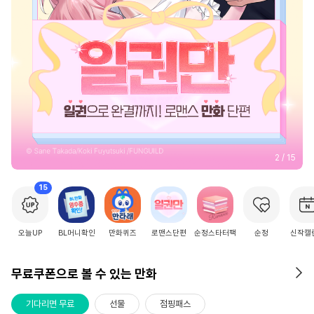
2
/
15
15
오늘UP
BL머니확인
만화퀴즈
로맨스단편
순정스타터팩
순정
신작캘
무료쿠폰으로 볼 수 있는 만화
기다리면 무료
선물
점핑패스