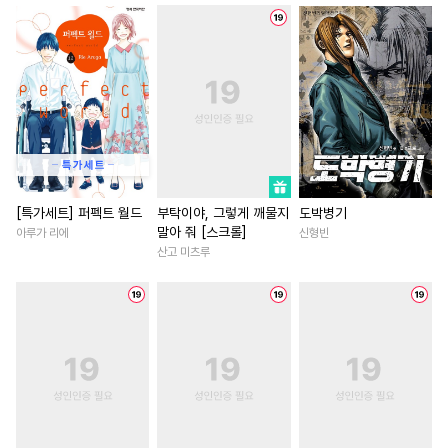
#
상처수
#
혐관
#
벤츠공
#
섹스파트너
#
평범녀
#
회귀물
#
직진수
#
동물
#
삼각관계
#
복수물
#
선후배
#
판타지
#
후회수
#
절륜남
#
첫경험
#
일상
#
복수
#
철벽수
#
까칠공
#
오피스물
#
우정
#
후회
#
민감수
#
존댓말공
#
직진녀
#
무심남
#
육아
#
기억상실
#
SM
#
영혼바뀜
#
까칠남
#
역사/시대물
#
친구>연인
#
연예계
#
짝사랑
#
드라
[특가세트] 퍼펙트 월드
부탁이야, 그렇게 깨물지
도박병기
말아 줘 [스크롤]
아루가 리에
신형빈
#
강공
#
SF
#
하드코어
#
현대물
#
연하남
#
능글
산고 미츠루
#
인외존재
#
사제관계
#
역사/시대물
#
부부
#
능
#
후회공
#
페티쉬
#
냉혈공
#
개그/코믹
#
서양풍
#
BDSM
#
변태공
#
친구
#
로맨스
#
로맨스
#
다정
#
침착수
#
문란수
#
다정남
#
후회남
#
동거
#
웹툰단행본
#
음험공
#
연애/결혼
#
계약관계
#
촉수
#
유혹수
#
아방수
#
회귀물
#
명문세가