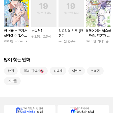
양 선배는 혼자서
노숙천하
일요일의 위로 [단
외톨이에는 익숙하
살아갈 수 없어
행본]
니까요. 약혼자 방
2.5만
고행석
[단행본]
치 중! [단행본]
6.1천
sooncha
6천
한우주
2.5만
하레타 준 / 
많이 찾는 만화
완결
19세 관람가
정액제
이벤트
할리퀸
스크롤
10배 적립, 2시간 먼저
원스토어에서
완전판+
설치
완전판 설치