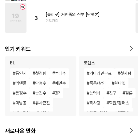
[볼레로] 거인족의 신부 [단행본]
3
이토카즈
인기 키워드
BL
로맨스
#
동인지
#
첫경험
#
떡대수
#
기다리면무료
#
첫사랑
#
리맨물
#
단정수
#
예민수
#
죽음/살인
#
원나잇
#
동정수
#
순진수
#
3P
#
능력녀
#
친구
#
절륜
#
미남공
#
유사근친
#
짝사랑
#
학원/캠퍼스
#
배틀연애
#
굴림수
#
친구>연인
#
사제관계
#
대형견공
#
오메가버스
#
친구
#
영상화
#
힐링물
새로나온 만화
#
감금/강제
#
광공
#
얼빠수
#
재회물
#
현대물