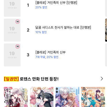
[볼레로] 거인족의 신부 [단행본]
#
수인수
#
초능력
#
성장물
#
성장물
1
20% 할인
#
트라우마
#
모럴리스
#
군림수
#
순정공
#
연하수
#
피폐물
#
능욕수
#
능욕공
달콤 사디스트 천사가 말하는 대로 [단행본]
2
10% 할인
#
능력공
#
부부
#
장발
#
삼각관계
#
다정공
#
변태
#
서양풍
#
순정수
#
드라마
[볼레로] 거인족의 신부
3
#
현대물
#
계략수
#
미인수
7화 무료, 20% 할인
#
츤데레수
#
애증관계
#
연예계
#
계략공
#
조교
[일권만]
로맨스 만화 단편 등장!
#
돔섭버스
#
평범공
#
츤데레공
#
적극수
#
연상수
#
개그/코믹
#
헤테로공
#
소심수