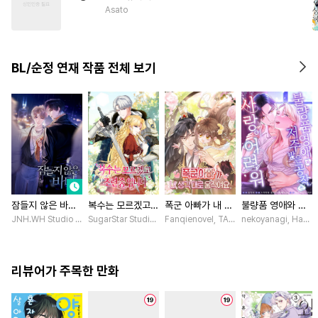
#
짝사랑공
#
짝사랑
Asato
#
주종관계
#
힐링물
#
쓰레기수
#
다공일수
BL/순정 연재 작품 전체 보기
#
초딩공
#
임신수
#
도망수
잠들지 않은 바다
복수는 모르겠고,
폭군 아빠가 내 생
불량품 영애와 저
[스크롤]
조련 중입니다 [스
각대로 움직여요
주받은 공작은 사
JNH.WH Studio / Lasso
SugarStar Studio / Albedo
Fanqienovel, TAG.U / Fuyuaner
nekoyanagi, Hako,
크롤]
[스크롤]
랑이 어려워 [스크
롤]
리뷰어가 주목한 만화