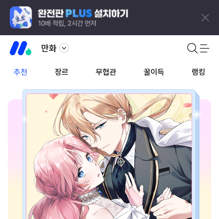
만화
추천
장르
무협관
꿀이득
랭킹