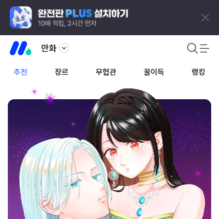
만화
추천
장르
무협관
꿀이득
랭킹