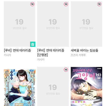
#
병약수
#
변태공
#
SM
#
영혼바뀜
#
동양풍
#
친
#
옴니버스
#
후방주의
#
조신남
#
다정남
#
원나
#
첫사랑
#
떡대공
#
서양풍
#
재벌남
#
부부
#
애증관
#
원나잇
#
또라이공
#
납치
#
현대물
#
무심남
#
절륜
#
짝사랑
#
존댓말공
#
할리퀸
#
회귀물
#
일상
#
다공일수
#
귀염수
#
후회녀
#
서양풍
#
능욕
#
트라우마
#
오메가버스
#
짝사랑
#
재회물
#
짝사
[루비] 연애 테러리즘
[루비] 연애 테러리즘
새벽을 바라는 짐승들
[단행본]
카사카
츠츠미 카케루
#
복수
#
삼각관계
#
상처녀
#
능글남
#
친구
카사카
#
나이차커플
#
동정수
#
평범녀
#
차원이동물
#
쓰레기공
#
수인
#
환생물
#
철벽남
#
역사/시대물
#
BDSM
#
죽음/살인
#
인외존재
#
하드코어
#
성인용품
#
다정남
#
현대물
#
집착
#
음험공
#
혐관
#
모럴리스
#
학원/캠퍼스
#
고수위
#
동양풍
#
잔망수
#
연하남
#
판타지/SF