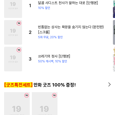
달콤 사디스트 천사가 말하는 대로 [단행본]
#
유혹수
#
미남공
#
동거
#
힐링물
1
10% 할인
#
얼빠수
#
계략공
#
인싸공
#
무심수
#
쓰레기수
#
질투
빈틈없는 상사는 욕망을 숨기지 않는다 (완전판)
#
감자수
#
연하공
#
장발공
2
[스크롤]
#
군림수
#
계약관계
5화 무료, 20% 할인
#
미남수
#
조폭공
#
친구
#
상처수
#
연상공
#
헌신공
쓰레기의 정사 [단행본]
3
#
문란공
#
사제관계
50% 캐시백, 10% 할인
#
침착수
#
사랑꾼공
#
동물
#
연예계
#
무뚝뚝공
[굿즈특전세트]
만화 굿즈 100% 증정!
#
난폭공
#
이세계물
#
능력수
#
츤데레수
#
능욕공
#
임신수
#
개아가공
#
순정공