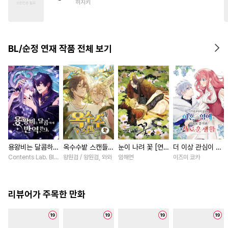
히지키
#
선후배
#
짝사랑공
#
3P
#
OO버스
#
벤츠공
#
명랑수
#
연상수
BL/순정 연재 작품 전체 보기
#
섹스파트너
#
후회수
#
초딩공
#
수한정다정공
#
유혹
용왕비는 달콤하게
옥수수밭 스캔들
눈이 나려 꽃 [연
더 이상 관심이 없
반역한다 [스크롤]
[스크롤]
재]
다며 이혼당한 영
Contents Lab. Blue TOKYO / 카라스마 시메이, 냐마소
왕원검 / 왕원검, 와와
임해연
이즈미 쿄카
애의 의외로 즐거
운 새로운 생활
[스크롤]
리뷰어가 주목한 만화