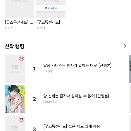
#
민감수
#
능욕
#
애증관계
#
감금/강제
#
까칠수
#
광공
[굿즈특전세트] 강
[굿즈특전세트] 싫
#
미인수
#
초능력
#
일상
아지과 남자친구
은 채로 있게 해줘
카지로
히지키
#
자낮수
#
적극수
#
미인공
외전
#
순진수
#
인외존재
신작 랭킹
#
힐링물
#
웹툰단행본
#
연하수
#
부부
#
연상연하
달콤 사디스트 천사가 말하는 대로 [단행본]
1
#
개그/코믹
#
능글공
나나이
#
무심공
#
소설원작
#
떡대수
#
수인수
#
대물공
양 선배는 혼자서 살아갈 수 없어 [단행본]
#
다정수
#
강수
#
후회공
2
sooncha
#
헌신수
#
계략수
#
도망수
#
첫경험
#
현대물
#
헤테로공
#
능력공
[굿즈특전세트] 싫은 채로 있게 해줘
3