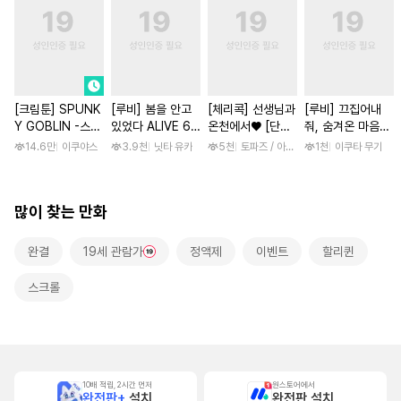
[크림툰] SPUNK
[루비] 봄을 안고
[체리콕] 선생님과
[루비] 끄집어내
Y GOBLIN -스펑
있었다 ALIVE 6
온천에서♥ [단행
줘, 숨겨온 마음
키 고블린- [스크
부
본]
[단행본]
14.6만
이쿠야스
3.9천
닛타 유카
5천
토파즈 / 아오바 후미노리
1천
이쿠타 무기
롤]
많이 찾는 만화
완결
19세 관람가
정액제
이벤트
할리퀸
스크롤
10배 적립, 2시간 먼저
원스토어에서
완전판+
설치
완전판 설치