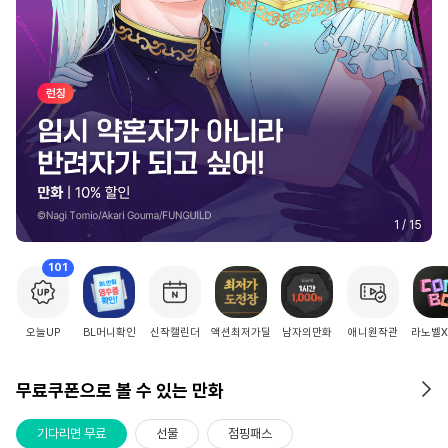
2
/
15
101
오늘UP
BL머니확인
신작캘린더
액션최저가딜
남자의만화
애니원작관
라노벨
무료쿠폰으로 볼 수 있는 만화
기다리면 무료
선물
점핑패스