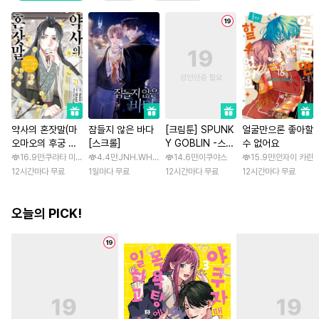
약사의 혼잣말(마
잠들지 않은 바다
[크림툰] SPUNK
얼굴만으론 좋아할
오마오의 후궁 수
[스크롤]
Y GOBLIN -스펑
수 없어요
수께끼 풀이수첩)
키 고블린- [스크
16.9만
쿠라타 미노지 / 휴우가 나츠
4.4만
JNH.WH Studio / Lasso
14.6만
이쿠야스
15.9만
안자이 카린
롤]
12시간마다 무료
1일마다 무료
12시간마다 무료
12시간마다 무료
오늘의 PICK!