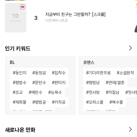
지금부터 친구는 그만할까? [스크롤]
3
니츠야마 니츠코
인기 키워드
BL
로맨스
#
동인지
#
동정공
#
집착수
#
기다리면무료
#
소설원작
#
평범수
#
문란수
#
판타지
#
평범남
#
연애/결혼
#
조교
#
예민수
#
능욕수
#
첫사랑
#
까칠남
#
첫사
#
재회물
#
평범공
#
키작공
#
오피스물
#
복수물
#
소심수
#
친구>연인
#
계략남
#
동거
#
안경수
#
학원/캠퍼스
#
친구>연인
#
성장물
새로나온 만화
#
고수위
#
대형견공
#
삼각관계
#
영상화