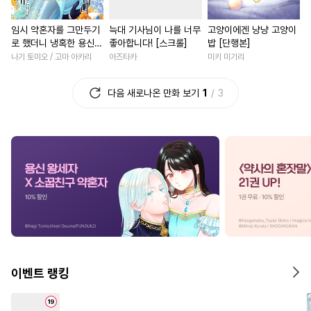
#
츤데레공
#
오해/착각
#
다각관계
#
철벽녀
임시 약혼자를 그만두기
늑대 기사님이 나를 너무
고양이에겐 냥냥 고양이
#
냉혈공
#
촉수
#
피폐물
#
직진남
#
학원/캠퍼스
로 했더니 냉혹한 용신
좋아합니다! [스크롤]
밥 [단행본]
#
철벽수
#
다각관계
#
계약관계
#
후회남
왕세자의 상태가 이상해
나기 토미오 / 고마 아카리
아즈타카
미키 미기리
졌습니다 [단행본]
#
가이드버스
#
기억상실
#
배틀연애
#
직진녀
다음 새로나온 만화 보기
1
3
#
리맨물
#
절륜공
#
육아물
#
친구>연인
#
배틀연애
#
달달물
#
성장물
#
이세계물
#
집착공
#
단정수
#
나이차커플
#
로맨스
#
주종관계
#
다정공
#
능력녀
#
섹스파트너
#
능글수
#
순정수
#
까칠공
#
일상
#
복수
#
절륜남
#
페티쉬
#
만화단편
#
역사/시대물
#
로맨스
#
재벌공
#
장발
#
육아물
#
드라마
#
연애/결혼
#
굴림수
#
아방수
#
강공
#
선후배
#
첫경험
#
직진
이벤트 랭킹
#
상처공
#
직진공
#
욕망수
#
우정
#
게임
#
연상연하
#
변태수
#
변태
#
드라마
#
평범녀
#
개그/코믹