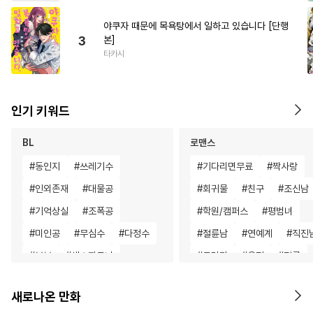
야쿠자 때문에 목욕탕에서 일하고 있습니다 [단행
3
본]
타카시
인기 키워드
BL
로맨스
#
동인지
#
쓰레기수
#
기다리면무료
#
짝사랑
#
인외존재
#
대물공
#
회귀물
#
친구
#
조신남
#
기억상실
#
조폭공
#
학원/캠퍼스
#
평범녀
#
미인공
#
무심수
#
다정수
#
절륜남
#
연예계
#
직진
#
부부
#
섹스파트너
#
드라마
#
우정
#
절륜
#
자낮수
#
애증관계
#
인외존재
#
능력녀
새로나온 만화
#
동정공
#
변태수
#
일상
#
성장물
#
첫경험