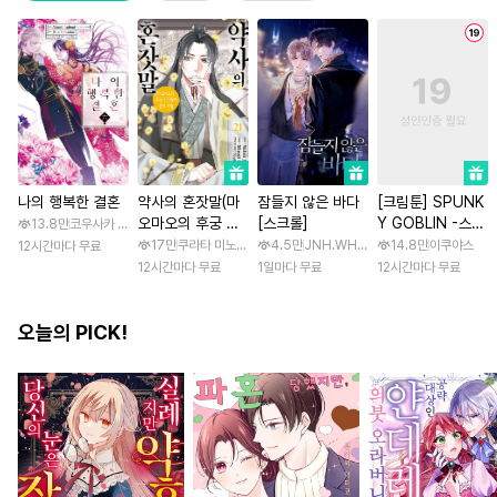
나의 행복한 결혼
약사의 혼잣말(마
잠들지 않은 바다
[크림툰] SPUNK
오마오의 후궁 수
[스크롤]
Y GOBLIN -스펑
13.8만
코우사카 리토 / 아기토기 아쿠미
수께끼 풀이수첩)
키 고블린- [스크
17만
쿠라타 미노지 / 휴우가 나츠
4.5만
JNH.WH Studio / Lasso
14.8만
이쿠야스
12시간마다 무료
롤]
12시간마다 무료
1일마다 무료
12시간마다 무료
오늘의 PICK!