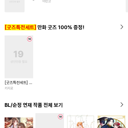
아린코
#
미인수
#
연예계
#
선후배
#
능글수
#
능욕
#
평범수
#
굴림수
#
예민수
[굿즈특전세트]
만화 굿즈 100% 증정!
[굿즈특전세트] 강
아지과 남자친구
카지로
외전
BL/순정 연재 작품 전체 보기