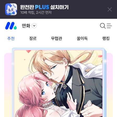
만화
추천
장르
무협관
꿀이득
랭킹