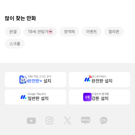
본]
많이 찾는 만화
완결
19세 관람가
정액제
이벤트
할리퀸
스크롤
10배 적립, 2시간 먼저
원스토어에서
완전판+
설치
완전판 설치
Google Play에서
무협만화 플랫폼
일반판 설치
강툰 설치