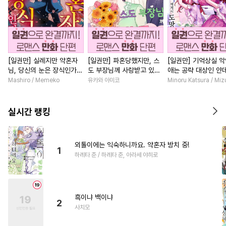
[일권만] 실례지만 약혼자
[일권만] 파혼당했지만, 스
[일권만] 기억상실 악
님, 당신의 눈은 장식인가
도 부장님께 사랑받고 있습
애는 공략 대상인 얀
요? [단행본]
니다 [단행본]
붓 오라버니에게서 
Mashiro / Memeko
유카와 아미코
Minoru Katsura / Mi
수가 없다 [단행본]
실시간 랭킹
외톨이에는 익숙하니까요. 약혼자 방치 중!
1
하레타 준 / 하레타 준, 아라세 야히로
흑이냐 백이냐
2
사치모