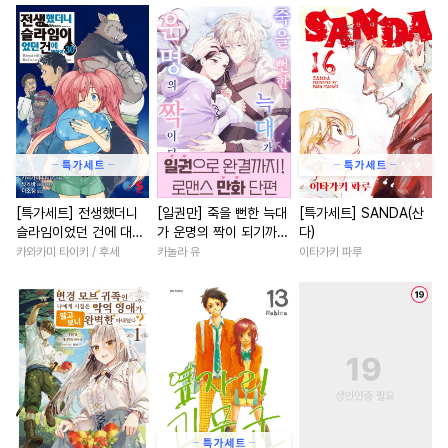
#
동정수
#
오메가버스
#
배틀연애
#
영혼바뀜
#
군림수
#
웹툰단행본
#
일상
#
친구>연인
#
민감수
#
짝사랑
#
무심공
#
첫사랑
#
재벌남
#
후방주의
#
미남수
#
동거
#
애증관계
#
영상화
#
리맨물
#
오해/착각
#
육아물
#
계약관계
#
소심수
#
헌신수
#
계략공
#
현대물
#
계략남
#
짝사
#
안경수
#
잔망수
#
능욕수
#
일상
#
동거
#
재회물
[특가세트] 전생했더니
[일권만] 죽을 뻔한 늑대
[특가세트] SANDA(산
슬라임이었던 건에 대하
가 운명의 짝이 되기까지
다)
#
드라마
#
대형견공
#
혐관
#
후회남
#
평범남
#
직진
여 (코믹스)
[단행본]
카와카미 타이키 / 후세
카놀라 유
이타가키 파루
#
질투
#
능력공
#
옴니버스
#
동양풍
#
친구>연인
#
배틀연애
#
난폭공
#
다각관계
#
소년
#
다정
#
욕망수
#
순정공
#
후회공
#
친구
#
부부
#
후회녀
#
벤츠공
#
변태
#
연하공
#
첫사랑
#
게임
#
개그/
#
피폐물
#
서양풍
#
친구
#
오피스물
#
상처녀
#
능욕공
#
능력수
#
명문세가
#
섹스파트너