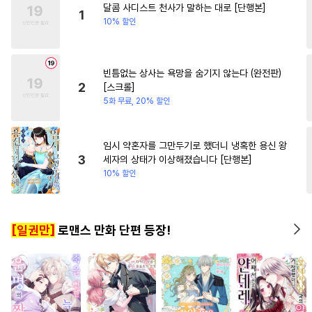
달콤 사디스트 천사가 말하는 대로 [단행본]
#
연상공
#
달달물
#
원나잇
#
까칠남
#
집착
1
10% 할인
#
다공일수
#
육아물
#
강공
#
원나잇
#
유혹수
#
상처공
빈틈없는 상사는 욕망을 숨기지 않는다 (완전판)
#
재회물
#
집착공
#
헌신공
2
[스크롤]
#
회귀물
#
트라우마
5화 무료, 20% 할인
#
삼각관계
#
동양풍
#
조교
#
수인
#
상처수
#
미남공
임시 약혼자를 그만두기로 했더니 냉혹한 용신 왕
3
세자의 상태가 이상해졌습니다 [단행본]
#
순진수
#
가이드버스
10% 할인
#
존댓말공
#
떡대공
#
직진공
#
초딩공
#
인싸공
[일권만]
로맨스 만화 단편 등장!
#
사랑꾼공
#
단정수
#
판타지
#
변태공
#
다각관계
#
적극수
#
학원/캠퍼스
#
수인수