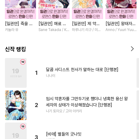
#
명랑수
#
연상연하
#
장발
#
역사/시대물
#
후회수
[일권만] 죽을 뻔
[일권만] 매료 마
[일권만] 제 약혼
[일권만] 왕태자님
#
감자수
#
친구>연인
한 늑대가 운명의
법에 걸린 척했더
은 취소되었습니다
과의 약혼을 거절
카놀라 유
Sane Takada / Koki Fuyutsuki
하루나기 리구 / 미즈메
Anno / Yuuri Yuuda
#
임신수
#
문란공
#
도망수
짝이 되기까지 [단
니 냉담했던 약혼
[단행본]
했더니 어째서인지
행본]
자가 맹목적인 사
얀데레로 돌변했습
#
사제관계
#
수한정다정공
랑꾼이 되었습니다
니다 [단행본]
신작 랭킹
[단행본]
#
침착수
#
첫경험
#
계약관계
#
떡대수
달콤 사디스트 천사가 말하는 대로 [단행본]
1
#
절륜공
#
유혹
#
다정공
나나이
#
주종관계
#
동물
#
개그/코믹
#
광공
#
아방수
임시 약혼자를 그만두기로 했더니 냉혹한 용신 왕
#
냉혈공
#
이세계물
2
세자의 상태가 이상해졌습니다 [단행본]
나기 토미오 / 고마 아카리
#
성인용품
#
까칠공
#
개아가공
#
페티쉬
#
현대물
#
귀염수
#
초능력
[비애] 별들의 굿나잇
3