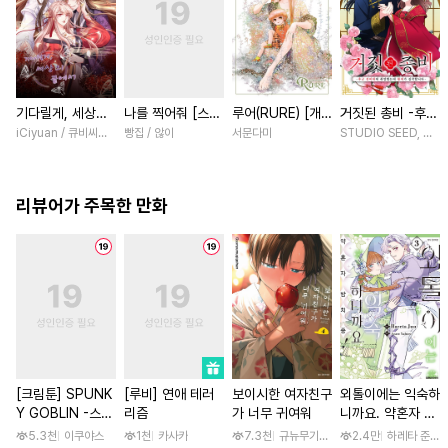
기다릴게, 세상의
나를 찍어줘 [스크
루어(RURE) [개
거짓된 총비 -후궁
끝에서 [스크롤]
롤]
정판] [연재]
경비대에 취업했는
iCiyuan / 큐비씨앤엠
빵집 / 않이
서문다미
STUDIO SEED, 우미
데 황제가 집착합
니다- [스크롤]
리뷰어가 주목한 만화
[크림툰] SPUNK
[루비] 연애 테러
보이시한 여자친구
외톨이에는 익숙하
Y GOBLIN -스펑
리즘
가 너무 귀여워
니까요. 약혼자 방
키 고블린- [단행
치 중! [단행본]
5.3천
이쿠야스
1천
카사카
7.3천
규뉴무기고항
2.4만
하레타 준 / 