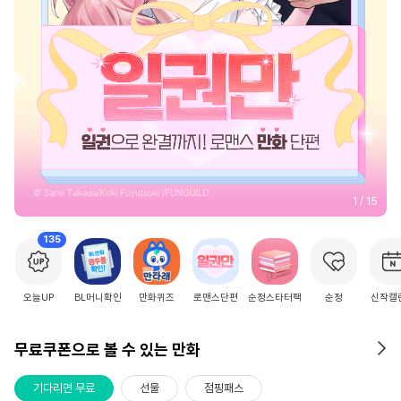
2
/
15
135
오늘UP
BL머니확인
만화퀴즈
로맨스단편
순정스타터팩
순정
신작캘
무료쿠폰으로 볼 수 있는 만화
기다리면 무료
선물
점핑패스