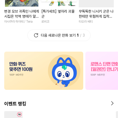
#
모럴리스
#
소설원작
#
역사/시대물
#
사제관계
변경 모브 귀족인 나에게
[특가세트] 옆자리 괴물
무뚝뚝한 니시키 군은 나
#
문란수
#
BDSM
#
성장물
#
철벽남
#
평범
시집온 악역 영애가 알고
군
한테만 위험하게 집착
#
만화단편
#
능글공
#
능글남
#
나이차커플
보니 완벽한 아내였다?
[단행본]
아사쿠라 하야테 / Tera
로비코
타오라 베티
[단행본]
#
또라이공
#
연상수
#
3P
#
능욕
#
판타지/SF
다음 새로나온 만화 보기
1
3
#
집착수
#
키작공
#
SM
#
로맨스
#
고수위
#
힐링
#
얼빠수
#
연하수
#
촉수
#
서양풍
#
현대물
#
다정
#
츤데레수
#
헤테로공
#
직진남
#
로맨스
#
무심
#
강수
#
쓰레기공
#
평범공
#
연애/결혼
#
연하남
#
음험공
#
츤데레공
#
환생물
#
학원/캠퍼스
#
고수위
#
힐링물
#
까칠수
#
복수
#
죽음/살인
#
재벌공
#
순정수
#
철벽수
#
소설원작
#
연애/결혼
#
하드코어
#
첫사랑
#
삼각관계
#
선후배
이벤트 랭킹
#
계략수
#
OO버스
#
철벽녀
#
복수물
#
감금/강제
#
짝사랑공
#
연상연하
#
할리퀸