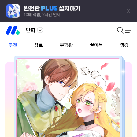
만화
추천
장르
무협관
꿀이득
랭킹