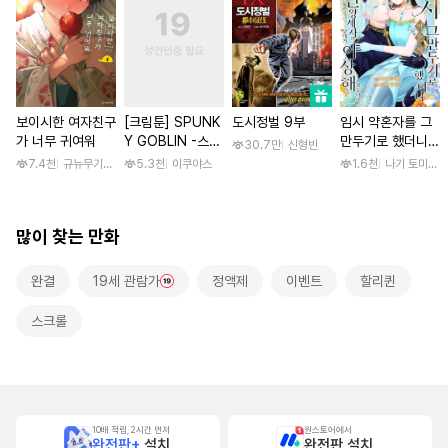
보이시한 여자친구
[크림툰] SPUNK
도시정벌 9부
임시 약혼자를 그
가 너무 귀여워
Y GOBLIN -스펑
만두기로 했더니
30.7만
신형빈
키 고블린- [단행
냉혹한 용신 왕세
7.4천
규뉴무기고항
5.3천
이쿠야스
1.6천
나기 토미오 /
본]
자의 상태가 이상
해졌습니다 [단행
본]
많이 찾는 만화
완결
19세 관람가
정액제
이벤트
할리퀸
스크롤
10배 적립, 2시간 먼저
원스토어에서
완전판+
설치
완전판 설치