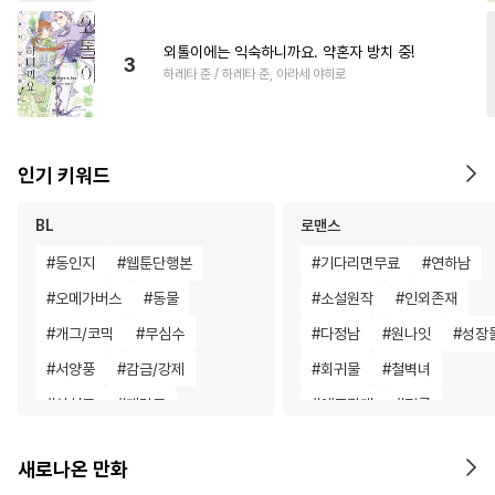
외톨이에는 익숙하니까요. 약혼자 방치 중!
3
하레타 준 / 하레타 준, 아라세 야히로
인기 키워드
BL
로맨스
#
동인지
#
웹툰단행본
#
기다리면무료
#
연하남
#
오메가버스
#
동물
#
소설원작
#
인외존재
#
개그/코믹
#
무심수
#
다정남
#
원나잇
#
성장
#
서양풍
#
감금/강제
#
회귀물
#
철벽녀
#
상처공
#
계략공
#
애증관계
#
절륜
#
역사/시대물
#
능욕
#
학원/캠퍼스
#
현대물
새로나온 만화
#
페티쉬
#
사랑꾼공
#
다각관계
#
상처녀