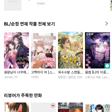
#
육아물
#
대물공
Asato
#
배틀연애
#
순정공
#
츤데레공
#
이세계물
BL/순정 연재 작품 전체 보기
#
SM
#
일상
#
조폭공
#
SF
용왕님이 너무해
고백하지 마 [스크
옥수수밭 스캔들
몸캠 BJ의 이중생
[스크롤]
롤]
[스크롤]
활 [스크롤]
Jiman, YY
서역아
왕원검 / 왕원검, 와와
스튜디오 계동, Lasso
리뷰어가 주목한 만화