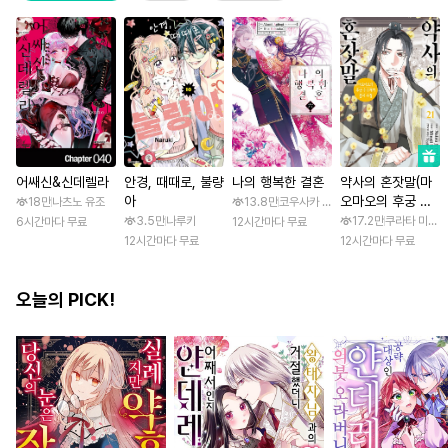
어쌔신&신데렐라
안경, 때때로, 불량
나의 행복한 결혼
약사의 혼잣말(마
아
오마오의 후궁 수
18만
나츠노 유조
13.8만
코우사카 리토 / 아기토기 아쿠미
수께끼 풀이수첩)
3.5만
나루키
17.2만
쿠라타 미노지 
6시간마다 무료
12시간마다 무료
12시간마다 무료
12시간마다 무료
오늘의 PICK!