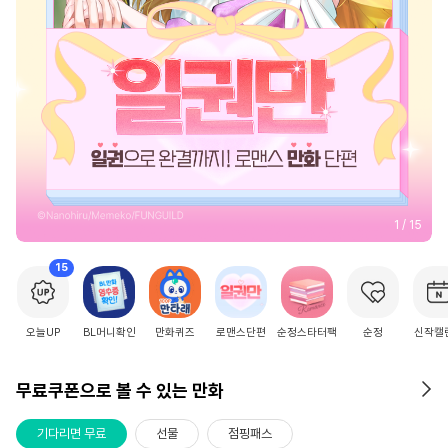
2
/
15
15
오늘UP
BL머니확인
만화퀴즈
로맨스단편
순정스타터팩
순정
신작캘
무료쿠폰으로 볼 수 있는 만화
기다리면 무료
선물
점핑패스