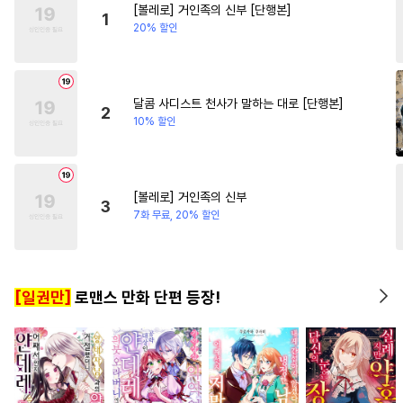
[볼레로] 거인족의 신부 [단행본]
#
대형견공
#
재회물
#
연애/결혼
#
나이차커플
1
20% 할인
#
미인공
#
삼각관계
#
선후배
#
섹스파트너
#
수인수
#
혐관
#
연상수
#
촉수
#
동정수
#
연상연하
달콤 사디스트 천사가 말하는 대로 [단행본]
2
10% 할인
#
명랑수
#
초딩공
#
초능력
#
연하공
#
순진수
#
계약관계
#
능욕공
[볼레로] 거인족의 신부
3
#
원나잇
#
문란수
#
도망수
7화 무료, 20% 할인
#
유혹
#
후회수
#
침착수
#
질투
#
기억상실
[일권만]
로맨스 만화 단편 등장!
#
오해/착각
#
집착공
#
판타지
#
학원/캠퍼스
#
소심수
#
미남수
#
유사근친
#
다각관계