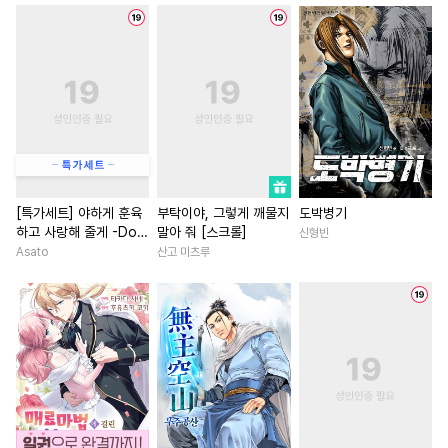
#
섹스파트너
#
친구>연인
#
직진남
#
직진녀
#
힐링
#
변태공
#
사제관계
#
오피스물
#
부부
#
능력공
#
잔망수
#
아방수
#
친구>연인
#
소년
#
가이드버스
#
연예계
#
배틀연애
#
재회물
#
연애/결혼
#
까칠수
#
초능력
#
연애/결혼
#
동
#
헌신수
#
시리어스
#
학원/캠퍼스
#
연예계
#
인외존재
#
3P
#
능글수
#
능글남
#
명문세가
[특가세트] 야하게 훈육
부탁이야, 그렇게 깨물지
도박병기
하고 사랑해 줄게 -Dom
말아 줘 [스크롤]
신형빈
#
계략수
#
첫경험
#
동정공
#
로맨스
#
첫경험
#
짝사
／Sub 유니버스-
Asato
산고 미츠루
#
모럴리스
#
연상공
#
무심남
#
게임
#
다정남
#
헤테로공
#
만화단편
#
계약관계
#
철벽남
#
회귀물
#
고수위
#
능욕수
#
친구>연인
#
서양풍
#
능력수
#
키작공
#
첫사랑
#
역사/시대물
#
후방주의
#
수한정다정공
#
평범녀
#
환생물
#
로맨
#
귀염수
#
후회공
#
자낮수
#
동양풍
#
현대물
#
직진