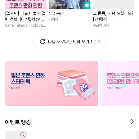
#
다정수
#
짝사랑
#
적극수
#
계략남
#
재벌남
[일권만] 매료 마법에 걸
무주공산
그 콘돔, 저랑 쓰실래요?
#
복수
#
다정공
#
애증관계
#
죽음/살인
#
드라마
린 척했더니 냉담했던 약
[단행본]
사마달
#
리맨물
#
군림수
#
부부
#
절륜남
#
사제관계
혼자가 맹목적인 사랑꾼
Sane Takada / Koki Fuyutsuki
쿠로이 카유
이 되었습니다 [단행본]
#
까칠공
#
미남공
#
연하수
#
짝사랑
#
평범녀
다음 새로나온 만화 보기
1
3
#
굴림수
#
직진수
#
민감수
#
삼각관계
#
우정
#
육아
#
달달물
#
현대물
#
변태수
#
능력녀
#
차원이동물
#
쓰레기수
#
첫사랑
#
친구
#
후회남
#
백합/G
#
임신수
#
절륜공
#
평범공
#
고수위
#
영상화
#
집착
#
장발
#
츤데레수
#
순정수
#
성장물
#
친구
#
이세계
#
드라마
#
트라우마
#
판타지/SF
#
일상
#
직진공
#
난폭공
#
재벌공
#
후회녀
#
개그/코믹
#
능
#
감자수
#
존댓말공
#
첫사랑
#
일상
#
복수
이벤트 랭킹
#
BDSM
#
힐링물
#
친구
#
복수물
#
영혼바뀜
#
피폐물
#
안경수
#
연상연하
#
까칠남