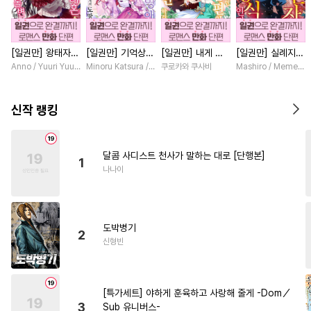
#
수인
#
상처수
#
주종관계
#
능글공
#
조교
#
강수
[일권만] 왕태자님
[일권만] 기억상실
[일권만] 내게 간
[일권만] 실례지만
#
미인수
#
동양풍
#
변태
과의 약혼을 거절
악역 영애는 공략
섭하지 않겠다던
약혼자님, 당신의
Anno / Yuuri Yuudachi
Minoru Katsura / Mizune
쿠로카와 쿠사비
Mashiro / Memeko
#
또라이공
#
소설원작
했더니 어째서인지
대상인 얀데레 의
냉정한 남편이 어
눈은 장식인가요?
얀데레로 돌변했습
붓 오라버니에게서
째선지 저만 바라
[단행본]
#
강공
#
돔섭버스
#
얼빠수
니다 [단행본]
도망칠 수가 없다
봅니다 [단행본]
신작 랭킹
[단행본]
#
OO버스
#
동거
#
예민수
#
벤츠공
#
떡대수
달콤 사디스트 천사가 말하는 대로 [단행본]
1
#
성인용품
#
음험공
나나이
#
선후배
#
철벽수
#
평범수
#
광공
#
욕망수
#
떡대공
도박병기
#
유혹수
#
개아가공
2
신형빈
#
무심공
#
하드코어
#
짝사랑공
#
냉혈공
[특가세트] 야하게 훈육하고 사랑해 줄게 -Dom／
#
단정수
#
다공일수
3
Sub 유니버스-