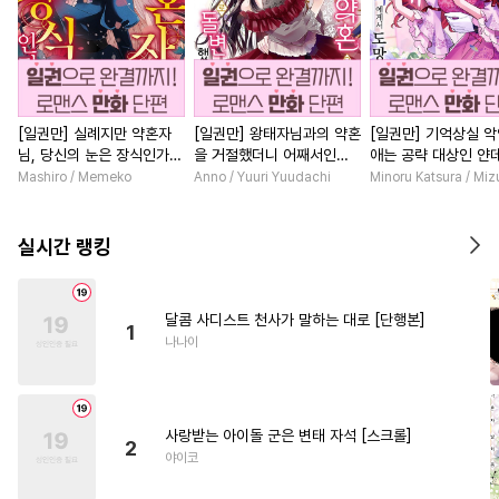
[일권만] 실례지만 약혼자
[일권만] 왕태자님과의 약혼
[일권만] 기억상실 악
님, 당신의 눈은 장식인가
을 거절했더니 어째서인지
애는 공략 대상인 얀
요? [단행본]
얀데레로 돌변했습니다 [단
붓 오라버니에게서 
Mashiro / Memeko
Anno / Yuuri Yuudachi
Minoru Katsura / Mi
행본]
수가 없다 [단행본]
실시간 랭킹
달콤 사디스트 천사가 말하는 대로 [단행본]
1
나나이
사랑받는 아이돌 군은 변태 자석 [스크롤]
2
야이코