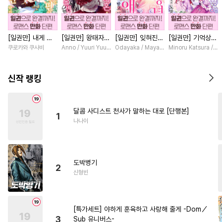
#
수한정다정공
#
혐관
#
귀염수
#
개아가공
[일권만] 내게 간
[일권만] 왕태자님
[일권만] 잊혀진
[일권만] 기억상실
#
달달물
#
배틀연애
섭하지 않겠다던
과의 약혼을 거절
왕녀지만 정략결혼
악역 영애는 공략
쿠로카와 쿠사비
Anno / Yuuri Yuudachi
Odayaka / Maya Koike
Minoru Katsura / M
#
시리어스
#
다정수
냉정한 남편이 어
했더니 어째서인지
한 남편에게 익애
대상인 얀데레 의
째선지 저만 바라
얀데레로 돌변했습
받고 있습니다 [단
붓 오라버니에게서
#
예민수
#
회귀물
#
강수
봅니다 [단행본]
니다 [단행본]
행본]
도망칠 수가 없다
신작 랭킹
[단행본]
#
짝사랑공
#
첫사랑
#
능욕수
#
촉수
#
냉혈공
달콤 사디스트 천사가 말하는 대로 [단행본]
1
#
쓰레기수
#
굴림수
나나이
#
초능력
#
장발
#
단정수
#
군림수
#
가이드버스
도박병기
#
변태공
#
수인
#
첫경험
2
신형빈
#
대물공
#
유혹수
#
벤츠공
#
순진수
#
계약관계
[특가세트] 야하게 훈육하고 사랑해 줄게 -Dom／
#
BDSM
#
명랑수
#
떡대공
3
Sub 유니버스-