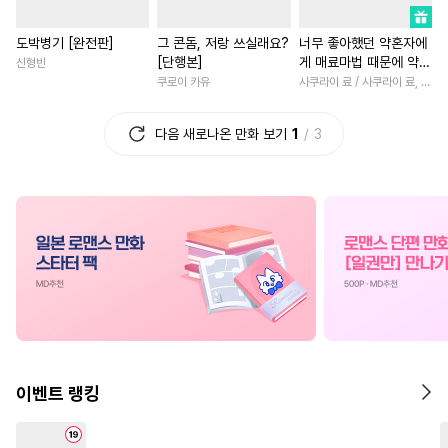
#
다각관계
#
피폐물
#
학원/캠퍼스
#
재벌남
도박병기 [완전판]
그 콘돔, 저랑 쓰실래요?
너무 좋아했던 약혼자에
#
친구>연인
#
무심수
#
드라마
#
판타지/SF
[단행본]
게 매료마법 때문에 약혼
신형빈
#
연하공
#
키작공
#
영상화
#
연애/결혼
파기당했습니다
쿠로이 카유
사쿠라이 료 / 사쿠라이 료, 시이나 사에라
#
유사근친
#
얼빠수
#
명문세가
#
동양풍
다음 새로나온 만화 보기
1
3
#
트라우마
#
재벌공
#
이세계물
#
삼각관계
#
다정공
#
능력수
#
상처수
#
로맨스
#
서양풍
#
첫사
#
동거
#
철벽수
#
연예계
#
계략남
#
우정
#
능욕
#
오메가버스
#
소설원작
#
첫경험
#
직진남
#
연예
#
직진공
#
OO버스
#
무심남
#
절륜남
#
짝사랑
#
욕망수
#
변태수
#
학원/캠퍼스
#
배틀연애
#
또라이공
#
변태
#
친구
#
능글남
#
평범녀
#
츤데레수
#
미남수
#
초능력
#
나이차커플
이벤트 랭킹
#
집착공
#
안경수
#
원나잇
#
힐링물
#
일상
#
헤테로공
#
직진수
#
영혼바뀜
#
현대물