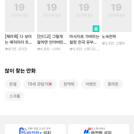
[체리콕] 다 보이
[인디고] 그렇게
마사지로 가버리는
노숙천하
는 매직미러 트럭
말하면 안아버린다
절정 천국 유부녀
2.5만
고행석
[단행본]
[단행본]
[스크롤]
8.1천
코치코
6.8천
니야마
5.6만
스튜디오 후안
많이 찾는 만화
완결
19세 관람가
정액제
이벤트
할리퀸
스크롤
10배 적립, 2시간 먼저
원스토어에서
완전판+
설치
완전판 설치