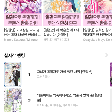
[일권만] 기억상실 악역 영
[일권만] 제 약혼은 취소되
[일권만] 잊혀진 왕
애는 공략 대상인 얀데레 의
었습니다 [단행본]
정략결혼 한 남편에게
붓 오라버니에게서 도망칠
받고 있습니다 [단행
Minoru Katsura / Mizune
하루나기 리구 / 미즈메
Odayaka / Maya Koi
수가 없다 [단행본]
실시간 랭킹
그녀가 공작저로 가야 했던 사정 [단행본]
1
고래 / 밀차
외톨이에는 익숙하니까요. 약혼자 방치 중! [단행
2
본]
하레타 준 / 하레타 준, 아라세 야히로