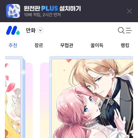
만화
추천
장르
무협관
꿀이득
랭킹