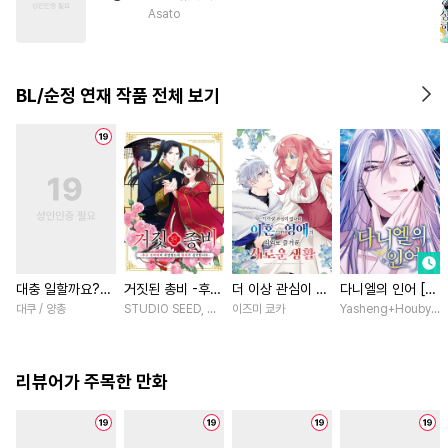
#
문란수
#
떡대수
#
미인공
Asato
#
SF
#
존댓말공
#
조폭공
#
개그/코믹
#
미남공
BL/순정 연재 작품 전체 보기
#
음험공
#
주종관계
#
잔망수
#
대형견공
#
친구
#
학원/캠퍼스
대충 일할까요?
거짓된 총비 -후궁
더 이상 관심이 없
다니엘의 인어 [스
[스크롤]
경비대에 취업했는
다며 이혼당한 영
크롤]
대쿠 / 양총
STUDIO SEED, 우미노 마야 / 혼다 아마네
이즈미 쿄카
Yasheng+Houby/Yo
데 황제가 집착합
애의 의외로 즐거
니다- [스크롤]
운 새로운 생활
[스크롤]
리뷰어가 주목한 만화