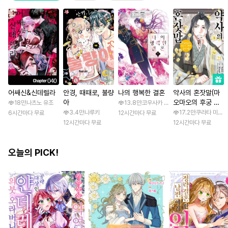
어쌔신&신데렐라
안경, 때때로, 불량
나의 행복한 결혼
약사의 혼잣말(마
아
오마오의 후궁 수
18만
나츠노 유조
13.8만
코우사카 리토 / 아기토기 아쿠미
수께끼 풀이수첩)
3.4만
나루키
17.2만
쿠라타 미노지 
6시간마다 무료
12시간마다 무료
12시간마다 무료
12시간마다 무료
오늘의 PICK!