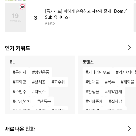
[특가세트] 야하게 훈육하고 사랑해 줄게 -Dom／
3
Sub 유니버스-
Asato
인기 키워드
BL
로맨스
#
동인지
#
성인용품
#
기다리면무료
#
역사/시대
#
후회공
#
상처공
#
고수위
#
현대물
#
복수
#
재회물
#
수인수
#
자낮수
#
환생물
#
계약관계
#
감금/강제
#
난폭공
#
인외존재
#
집착남
#
사제관계
#
유혹
#
드라마
#
선후배
#
개그/코믹
#
능욕
#
평범공
#
동정수
#
회귀물
#
성장물
#
직진
새로나온 만화
#
광공
#
소심수
#
동정공
#
연애/결혼
#
직진녀
#
절