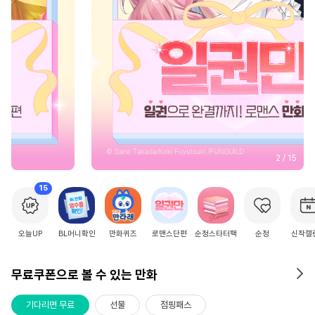
2
/
15
15
오늘UP
BL머니확인
만화퀴즈
로맨스단편
순정스타터팩
순정
신작캘
무료쿠폰으로 볼 수 있는 만화
기다리면 무료
선물
점핑패스