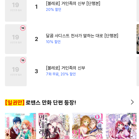
[볼레로] 거인족의 신부 [단행본]
#
침착수
#
복수
#
이세계물
#
오피스물
#
다정남
#
동
1
20% 할인
#
강공
#
웹툰단행본
#
짝사랑
#
리맨물
#
츤데레공
#
사랑꾼공
#
연하수
달콤 사디스트 천사가 말하는 대로 [단행본]
2
10% 할인
#
후회수
#
3P
#
육아물
#
연상수
#
동양풍
#
재회물
#
돔섭버스
#
판타지
[볼레로] 거인족의 신부
3
#
능력공
#
능욕공
#
적극수
7화 무료, 20% 할인
#
까칠수
#
인외존재
#
질투
#
하드코어
#
민감수
[일권만]
로맨스 만화 단편 등장!
#
까칠공
#
현대물
#
만화단편
#
순정공
#
원나잇
#
애증관계
#
무심공
#
감자수