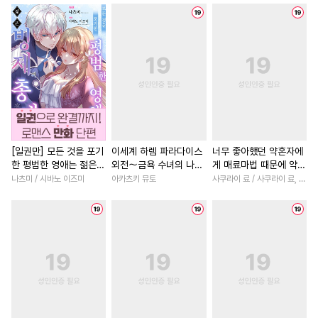
#
부부
#
서양풍
#
임신수
#
상처녀
#
소년
#
성장물
#
기억상실
#
헌신수
#
후회남
#
평범녀
#
복수
#
모럴리스
#
다공일수
#
게임
#
친구>연인
#
미인수
#
계략공
#
조교
#
소설원작
#
철벽녀
#
친
#
오해/착각
#
순정수
#
차원이동물
#
고수위
#
선후배
#
삼각관계
#
짝사랑
#
연상연하
#
역사/시대물
#
연상공
#
후회녀
#
섹스파트너
[일권만] 모든 것을 포기
이세계 하렘 파라다이스
너무 좋아했던 약혼자에
한 평범한 영애는 젊은
외전～금욕 수녀의 나라
게 매료마법 때문에 약혼
#
절륜공
#
능글수
#
동물
#
부부
#
애증관계
빙제의 총애를 받는다
～ [단행본]
파기당했습니다 [단행
나츠미 / 시바노 이즈미
아카츠키 뮤토
사쿠라이 료 / 사쿠라이 료, 시이나 사에라
#
초딩공
#
능글공
#
죽음/살인
#
백합/GL
[단행본]
본]
#
후방주의
#
섹스파트너
#
까칠남
#
친구>연인
#
연상연하
#
도망수
#
능력녀
#
다각관계
#
아방수
#
일상
#
평범수
#
연하남
#
로맨스
#
육아
#
힐링물
#
SM
#
연애/결혼
#
일상
#
철벽남
#
첫사랑
#
페티쉬
#
계략수
#
사제관계
#
다정남