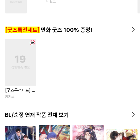
아린코
#
기억상실
#
애증관계
#
수인
#
능력수
#
동양풍
#
사랑꾼공
#
능욕
[굿즈특전세트]
만화 굿즈 100% 증정!
[굿즈특전세트] 강
아지과 남자친구
카지로
외전
BL/순정 연재 작품 전체 보기