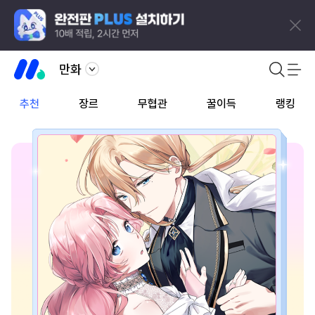
만화
추천
장르
무협관
꿀이득
랭킹