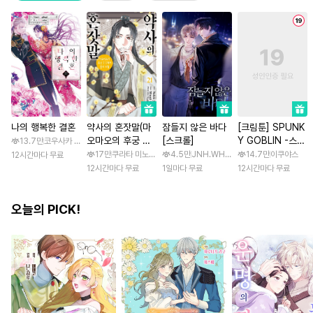
나의 행복한 결혼
약사의 혼잣말(마
잠들지 않은 바다
[크림툰] SPUNK
오마오의 후궁 수
[스크롤]
Y GOBLIN -스펑
13.7만
코우사카 리토 / 아기토기 아쿠미
수께끼 풀이수첩)
키 고블린- [스크
17만
쿠라타 미노지 / 휴우가 나츠
4.5만
JNH.WH Studio / Lasso
14.7만
이쿠야스
12시간마다 무료
롤]
12시간마다 무료
1일마다 무료
12시간마다 무료
오늘의 PICK!