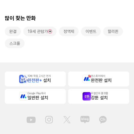
많이 찾는 만화
완결
19세 관람가
정액제
이벤트
할리퀸
스크롤
10배 적립, 2시간 먼저
원스토어에서
완전판+
설치
완전판 설치
Google Play에서
무협만화 플랫폼
일반판 설치
강툰 설치