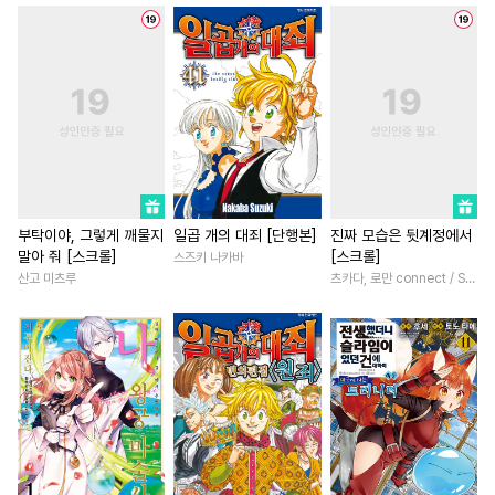
#
원나잇
#
후방주의
#
후회녀
#
짝사랑
#
능글수
#
군림수
#
질투
#
명문세가
#
드라마
#
소심수
#
3P
#
철벽수
#
다정남
#
능글남
#
다정
#
다정수
#
피폐물
#
문란공
#
소년
#
연상연하
#
힐링
#
주종관계
#
명랑수
#
철벽남
#
첫사랑
#
현대
#
연상공
#
쓰레기공
#
광공
#
우정
#
까칠남
#
상처녀
#
연예계
#
감금/강제
#
평범남
#
서양풍
부탁이야, 그렇게 깨물지
일곱 개의 대죄 [단행본]
진짜 모습은 뒷계정에서
말아 줘 [스크롤]
[스크롤]
스즈키 나카바
#
헌신공
#
현대물
#
변태
#
학원/캠퍼스
#
다각관계
산고 미츠루
츠카다, 로만 connect / SILKLABO
#
초능력
#
다공일수
#
동거
#
직진남
#
삼각관
#
첫사랑
#
하드코어
#
로맨스
#
평범녀
#
순정공
#
대형견공
#
소설원작
#
성장물
#
친
#
단정수
#
이세계물
#
절륜남
#
조신남
#
철벽
#
자낮수
#
키작공
#
후회공
#
오피스물
#
연애/결혼
#
옴니버스
#
츤데레수
#
재벌남
#
계약관계