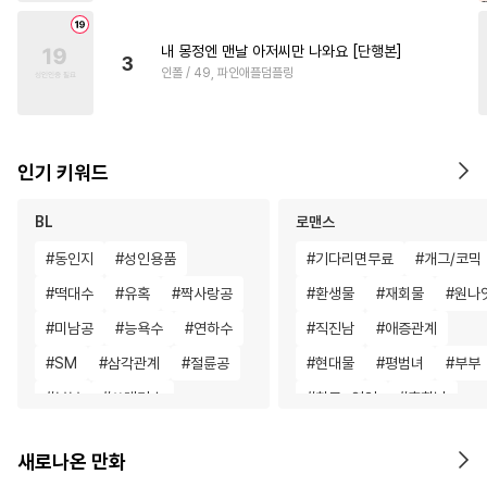
내 몽정엔 맨날 아저씨만 나와요 [단행본]
3
인폴 / 49, 파인애플덤플링
인기 키워드
BL
로맨스
#
동인지
#
성인용품
#
기다리면무료
#
개그/코믹
#
떡대수
#
유혹
#
짝사랑공
#
환생물
#
재회물
#
원나
#
미남공
#
능욕수
#
연하수
#
직진남
#
애증관계
#
SM
#
삼각관계
#
절륜공
#
현대물
#
평범녀
#
부부
#
부부
#
쓰레기수
#
친구>연인
#
후회남
#
트라우마
#
초딩공
#
일상
#
고수위
#
인외존
새로나온 만화
#
계략수
#
재회물
#
촉수
#
연예계
#
섹스파트너