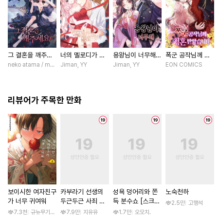
그 결혼을 깨주세
너의 멜로디가 들
용왕님이 너무해
폭군 공작님께 청
요 [스크롤]
려 [스크롤]
[스크롤]
혼 받았습니다 [스
neko atama / manxi (China Literature)
Jiman, YY
Jiman, YY
EON COMICS
크롤]
리뷰어가 주목한 만화
보이시한 여자친구
카부라기 선생의
성욕 덩어리와 쫀
노숙천하
가 너무 귀여워
두근두근 사죄 방
득 분수쇼 [스크
2.5만
고행석
문 [스크롤]
롤]
7.3천
규뉴무기고항
7.9만
지유유
1.7만
오모치.