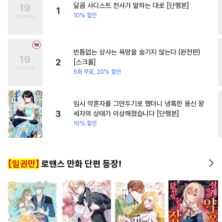
달콤 사디스트 천사가 말하는 대로 [단행본]
#
소설원작
#
침착수
1
10% 할인
#
동정공
#
재벌공
#
연상수
#
개아가공
#
인싸공
빈틈없는 상사는 욕망을 숨기지 않는다 (완전판)
#
미인공
#
강수
#
일상
2
[스크롤]
#
다정공
#
굴림수
#
유혹수
5화 무료, 20% 할인
#
떡대공
#
연하공
#
순정수
#
페티쉬
#
사제관계
임시 약혼자를 그만두기로 했더니 냉혹한 용신 왕
3
세자의 상태가 이상해졌습니다 [단행본]
#
달달물
#
까칠수
#
예민수
10% 할인
#
리맨물
#
존댓말공
#
계약관계
#
BDSM
[일권만]
로맨스 만화 단편 등장!
#
상처수
#
학원/캠퍼스
#
강공
#
얼빠수
#
웹툰단행본
#
까칠공
#
수인수
#
직진공
#
무심공