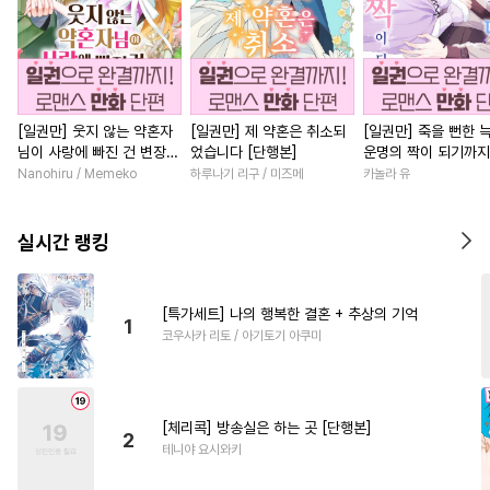
[일권만] 웃지 않는 약혼자
[일권만] 제 약혼은 취소되
[일권만] 죽을 뻔한 
님이 사랑에 빠진 건 변장한
었습니다 [단행본]
운명의 짝이 되기까지
저인 것 같습니다 [단행본]
본]
Nanohiru / Memeko
하루나기 리구 / 미즈메
카놀라 유
실시간 랭킹
[특가세트] 나의 행복한 결혼 + 추상의 기억
1
코우사카 리토 / 아기토기 아쿠미
[체리콕] 방송실은 하는 곳 [단행본]
2
테니야 요시와키