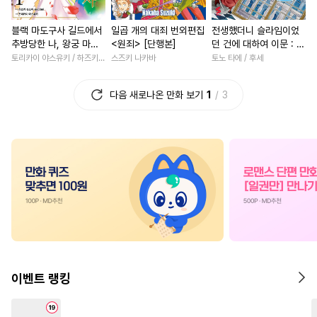
#
동거
#
헌신수
#
동물
#
동양풍
#
직진녀
#
할리
블랙 마도구사 길드에서
일곱 개의 대죄 번외편집
전생했더니 슬라임이었
#
능글공
#
능력공
#
로맨스
#
일상
#
게임
추방당한 나, 왕궁 마술
<원죄> [단행본]
던 건에 대하여 이문 : 마
#
오해/착각
#
집착공
#
선후배
#
복수물
사로 거두어진다 [단행
국에 사는 트리니티 [단
토리카이 야스유키 / 하즈키 슈스이·necömi
스즈키 나카바
토노 타에 / 후세
본]
행본]
#
육아물
#
인외존재
#
죽음/살인
#
배틀연애
다음 새로나온 만화 보기
1
3
#
안경수
#
고수위
#
음험공
#
학원/캠퍼스
#
역사/시대물
#
대물공
#
오메가버스
#
능력녀
#
영혼바뀜
#
배틀연애
#
혐관
#
민감수
#
사제관계
#
집착남
#
친
#
도망수
#
후회수
#
평범공
#
연하남
#
나이차커플
#
아방수
#
선후배
#
평범수
#
첫경험
#
회귀물
#
짝사
#
힐링물
#
무심수
#
감자수
#
판타지/SF
#
능욕
#
장발
#
조교
#
능욕공
#
성장물
#
첫사랑
#
계략
#
짝사랑
#
미인수
#
벤츠공
#
연애/결혼
#
복수
이벤트 랭킹
#
OO버스
#
친구
#
동정수
#
친구>연인
#
절륜
#
조폭공
#
친구>연인
#
육아물
#
영상화
#
무심