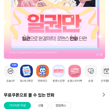
2
/
15
135
오늘UP
BL머니확인
만화퀴즈
로맨스단편
순정스타터팩
순정
신작캘
무료쿠폰으로 볼 수 있는 만화
기다리면 무료
선물
점핑패스