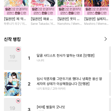
#
서양풍
#
츤데레공
#
가이드버스
#
모럴리스
[일권만] 제 약혼
[일권만] 매료 마
[일권만] 웃지 않
[일권만] 실례지만
#
역사/시대물
#
또라이공
은 취소되었습니다
법에 걸린 척했더
는 약혼자님이 사
약혼자님, 당신의
하루나기 리구 / 미즈메
Sane Takada / Koki Fuyutsuki
Nanohiru / Memeko
Mashiro / Memeko
#
임신수
#
문란수
[단행본]
니 냉담했던 약혼
랑에 빠진 건 변장
눈은 장식인가요?
자가 맹목적인 사
한 저인 것 같습니
[단행본]
#
섹스파트너
#
수한정다정공
랑꾼이 되었습니다
다 [단행본]
신작 랭킹
[단행본]
#
냉혈공
#
상처공
#
첫경험
#
다각관계
#
개그/코믹
달콤 사디스트 천사가 말하는 대로 [단행본]
1
#
순진수
#
계략공
#
난폭공
나나이
#
만화단편
#
드라마
#
회귀물
#
귀염수
#
변태수
임시 약혼자를 그만두기로 했더니 냉혹한 용신 왕
#
미남수
#
헤테로공
2
세자의 상태가 이상해졌습니다 [단행본]
나기 토미오 / 고마 아카리
#
잔망수
#
변태공
#
집착수
#
연상연하
#
적극수
#
욕망수
#
판타지
[비애] 별들의 굿나잇
3