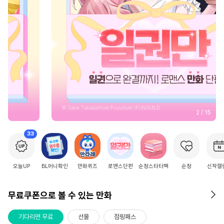
2
/
15
33
오늘UP
BL머니확인
만화퀴즈
로맨스단편
순정스타터팩
순정
신작캘
무료쿠폰으로 볼 수 있는 만화
기다리면 무료
선물
점핑패스