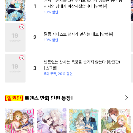
임시 약혼자를 그만두기로 했더니 냉혹한 용신 왕
#
미인수
#
피폐물
#
고수위
#
직진녀
#
첫경험
#
계략
1
세자의 상태가 이상해졌습니다 [단행본]
10% 할인
#
미남공
#
재회물
#
순정공
#
일상
#
짝사랑
#
감금/강제
#
웹툰단행본
#
선후배
#
안경수
#
계략수
달콤 사디스트 천사가 말하는 대로 [단행본]
2
10% 할인
#
동거
#
철벽수
#
계략공
#
기억상실
#
굴림수
#
임신수
#
헌신공
빈틈없는 상사는 욕망을 숨기지 않는다 (완전판)
3
[스크롤]
#
개아가공
#
부부
#
수인수
5화 무료, 20% 할인
#
냉혈공
#
트라우마
#
얼빠수
#
연상수
#
동물
[일권만]
로맨스 만화 단편 등장!
#
문란수
#
짝사랑
#
주종관계
#
첫경험
#
평범수
#
떡대공
#
오메가버스
#
예민수