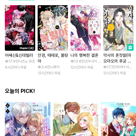
어쌔신&신데렐라
안경, 때때로, 불량
나의 행복한 결혼
약사의 혼잣말(마
아
오마오의 후궁 수
17.9만
나츠노 유조
13.8만
코우사카 리토 / 아기토기 아쿠미
수께끼 풀이수첩)
3.4만
나루키
17.1만
쿠라타 미노지 
6시간마다 무료
12시간마다 무료
12시간마다 무료
12시간마다 무료
오늘의 PICK!