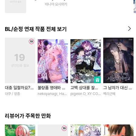
#
순진수
#
평범공
#
조폭공
테니야 요시와키
#
감자수
#
다정수
#
능력수
#
강수
#
모럴리스
#
민감수
BL/순정 연재 작품 전체 보기
대충 일할까요?
불량품 영애와 저
고백 상대를 잘못
그 남자가 대신 시
[스크롤]
주받은 공작은 사
골랐습니다 [스크
집간 사정 [스크
대쿠 / 양총
nekoyanagi, Hako, ABE RAGE, sumikawa volvox / ABE RAG
pigeon D, XY COMICS / chacha, EL, Kyl
백리군혜
랑이 어려워 [스크
롤]
롤]
롤]
리뷰어가 주목한 만화