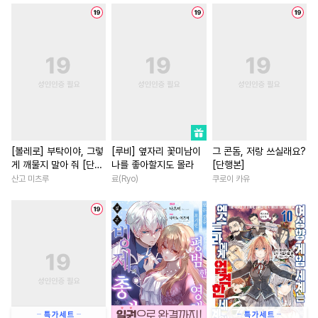
#
집착수
#
능력공
#
연예계
#
철벽남
#
연상연하
#
시리어스
#
삼각관계
#
절륜남
#
원나잇
#
첫사랑
#
유혹수
#
계약관계
#
연애/결혼
#
존댓말공
#
일상
#
변태공
#
무심남
#
현대물
#
첫사
#
친구
#
벤츠공
#
능욕공
#
평범녀
#
친구
#
철벽녀
#
군림수
#
연상공
#
판타지
#
집착남
#
친구>연인
#
BDSM
#
동양풍
#
헌신수
#
로맨스
#
재벌남
[볼레로] 부탁이야, 그렇
[루비] 옆자리 꽃미남이
그 콘돔, 저랑 쓰실래요?
게 깨물지 말아 줘 [단행
나를 좋아할지도 몰라
[단행본]
#
욕망수
#
잔망수
#
서양풍
#
연애/결혼
#
애증관계
본]
산고 미츠루
료(Ryo)
쿠로이 카유
#
미남수
#
대물공
#
집착공
#
인외존재
#
원나잇
#
부
#
짝사랑공
#
아방수
#
광공
#
다정남
#
우정
#
힐링물
#
이세계물
#
미인공
#
복수물
#
이세계물
#
계약관계
#
절륜공
#
소설원작
#
일상
#
초딩공
#
무심수
#
변태
#
차원이동물
#
후회남
#
자낮수
#
오해/착각
#
혐관
#
드라마
#
현대물