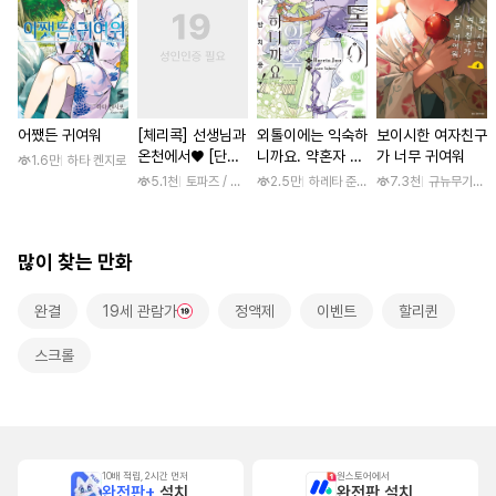
어쨌든 귀여워
[체리콕] 선생님과
외톨이에는 익숙하
보이시한 여자친구
온천에서♥ [단행
니까요. 약혼자 방
가 너무 귀여워
1.6만
하타 켄지로
본]
치 중! [단행본]
5.1천
토파즈 / 아오바 후미노리
2.5만
하레타 준 / 하레타 준, 아라세 야히로
7.3천
규뉴무기고항
많이 찾는 만화
완결
19세 관람가
정액제
이벤트
할리퀸
스크롤
10배 적립, 2시간 먼저
원스토어에서
완전판+
설치
완전판 설치