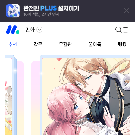
만화
추천
장르
무협관
꿀이득
랭킹