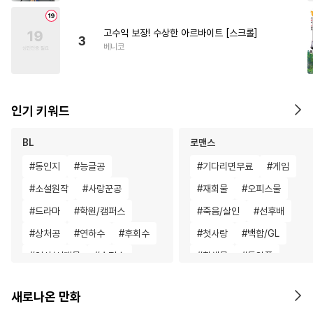
고수익 보장! 수상한 아르바이트 [스크롤]
3
베니코
인기 키워드
BL
로맨스
#
동인지
#
능글공
#
기다리면무료
#
게임
#
소설원작
#
사랑꾼공
#
재회물
#
오피스물
#
드라마
#
학원/캠퍼스
#
죽음/살인
#
선후배
#
상처공
#
연하수
#
후회수
#
첫사랑
#
백합/GL
#
역사/시대물
#
순정수
#
환생물
#
동양풍
#
상처수
#
OO버스
#
질투
#
친구>연인
#
육아물
새로나온 만화
#
능욕
#
육아물
#
까칠공
#
능글남
#
후회녀
#
능욕