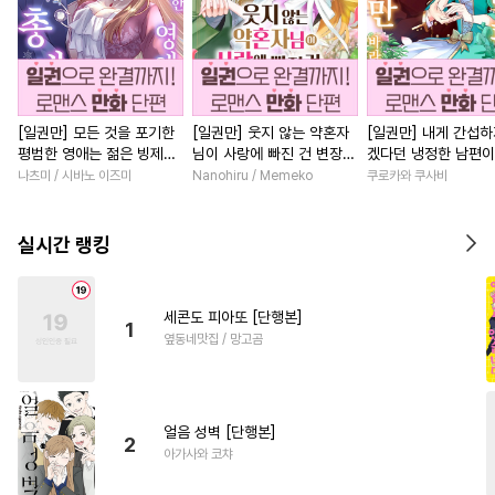
[일권만] 모든 것을 포기한
[일권만] 웃지 않는 약혼자
[일권만] 내게 간섭하
평범한 영애는 젊은 빙제의
님이 사랑에 빠진 건 변장한
겠다던 냉정한 남편이
총애를 받는다 [단행본]
저인 것 같습니다 [단행본]
선지 저만 바라봅니다
나츠미 / 시바노 이즈미
Nanohiru / Memeko
쿠로카와 쿠사비
본]
실시간 랭킹
세콘도 피아또 [단행본]
1
옆동네맛집 / 망고곰
얼음 성벽 [단행본]
2
아가사와 코챠