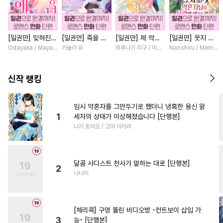
#
페티쉬
#
직진공
#
단정수
#
애증관계
#
인외존재
[일권만] 잊혀진
[일권만] 죽을 뻔
[일권만] 제 약혼
[일권만] 웃지 않
#
촉수
#
유혹
#
현대물
왕녀지만 정략결혼
한 늑대가 운명의
은 취소되었습니다
는 약혼자님이 사
Odayaka / Maya Koike
카놀라 유
하루나기 리구 / 미즈메
Nanohiru / Memek
#
옴니버스
#
적극수
한 남편에게 익애
짝이 되기까지 [단
[단행본]
랑에 빠진 건 변장
받고 있습니다 [단
행본]
한 저인 것 같습니
#
사제관계
#
침착수
행본]
다 [단행본]
신작 랭킹
#
변태수
#
능글수
#
후방주의
#
츤데레공
임시 약혼자를 그만두기로 했더니 냉혹한 용신 왕
1
세자의 상태가 이상해졌습니다 [단행본]
#
연하공
#
떡대수
#
연예계
나기 토미오 / 고마 아카리
#
리맨물
#
수한정다정공
#
후회공
#
재벌공
#
SM
달콤 사디스트 천사가 말하는 대로 [단행본]
#
돔섭버스
#
성인용품
2
나나이
#
가이드버스
#
까칠수
#
능욕수
#
소심수
#
도망수
[체리콕] 구멍 뚫린 비디오방 -컨트보이 삽입 가
#
귀염수
#
난폭공
#
달달물
3
능- [단행본]