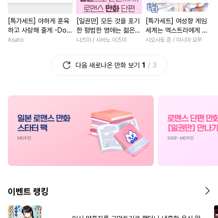
#
또라이공
#
친구>연인
#
섹스파트너
#
다각관계
[특가세트] 야하게 훈육
[일권만] 모든 것을 포기
[특가세트] 여성향 게임
#
인싸공
#
배틀연애
#
할리퀸
#
동거
#
명문세
하고 사랑해 줄게 -Dom
한 평범한 영애는 젊은
세계는 엑스트라에게 엄
#
하드코어
#
다정공
#
능력녀
#
서양풍
#
영상
／Sub 유니버스-
빙제의 총애를 받는다
격한 세계입니다
Asato
나츠미 / 시바노 이즈미
시오사토 준 / 미시마 요무
[단행본]
#
키작공
#
다공일수
#
초능력
#
연하남
#
다정
다음 새로나온 만화 보기
1
3
#
초능력
#
무심공
#
직진남
#
배틀연애
#
친
#
삼각관계
#
3P
#
수인
#
회귀물
#
짝사랑
#
까칠
#
만화단편
#
음험공
#
상처녀
#
절륜
#
연상연
#
동정공
#
조교
#
역사/시대물
#
사제관계
#
섹스파트너
#
츤데레수
#
영혼바뀜
#
소년
#
로맨
#
다각관계
#
힐링물
#
직진남
#
성장물
#
회귀물
#
헤테로공
#
학원/캠퍼스
#
나이차커플
#
명랑수
#
쓰레기수
#
평범녀
#
판타지/SF
이벤트 랭킹
#
동정수
#
장발
#
강공
#
고수위
#
복수
#
성장물
#
대형견공
#
개그/코믹
#
개그/코믹
#
학원/캠퍼스