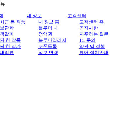
메뉴
재
내 정보
고객센터
최근 본 작품
내 정보 홈
고객센터 홈
보관함
블루머니
공지사항
책갈피
정액권
자주하는 질문
찜 한 작품
블루마일리지
1:1 문의
찜 한 작가
쿠폰등록
약관 및 정책
내리뷰
정보 변경
뷰어 설치안내