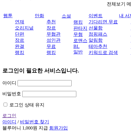
전체보기 
웹툰
만화
이벤트
내 서
소설
연재
추천
기다리면 무료
랭킹
오리지널
장르
선물함
판타지
단편
무협관
점핑패스
무협
장르
성인관
알림함
로맨스
완결
무료
BL
테마추천
일반
랭킹
랭킹
키워드로 검색
로그인이 필요한 서비스입니다.
아이디
비밀번호
로그인 상태 유지
로그인
아이디
/
비밀번호 찾기
블루머니 1,000원 지급
회원가입