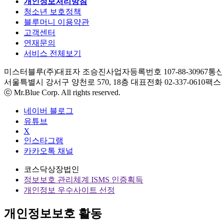
개인정보처리방침
청소년 보호정책
블루머니 이용약관
고객센터
연재문의
서비스 전체보기
미스터블루(주)
대표자 조승진
사업자등록번호 107-88-30967
통신
서울특별시 강서구 양천로 570, 18층
대표전화 02-337-0610
팩스 0
ⓒ Mr.Blue Corp. All rights reserved.
네이버 블로그
유튜브
X
인스타그램
카카오톡 채널
코스닥상장법인
정보보호 관리체계 ISMS 인증획득
개인정보 우수사이트 선정
개인정보보호 활동