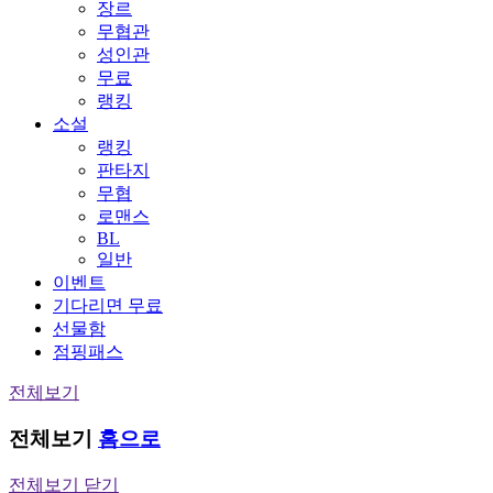
장르
무협관
성인관
무료
랭킹
소설
랭킹
판타지
무협
로맨스
BL
일반
이벤트
기다리면 무료
선물함
점핑패스
전체보기
전체보기
홈으로
전체보기 닫기