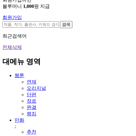
블루머니
1,000
원 지급
회원가입
검색
최근검색어
전체삭제
대메뉴 영역
웹툰
연재
오리지널
단편
장르
완결
랭킹
만화
;
추천