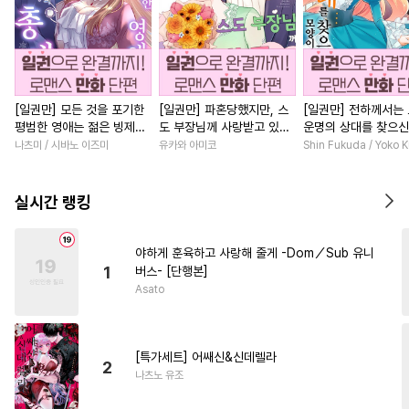
[일권만] 모든 것을 포기한
[일권만] 파혼당했지만, 스
[일권만] 전하께서는
평범한 영애는 젊은 빙제의
도 부장님께 사랑받고 있습
운명의 상대를 찾으신
총애를 받는다 [단행본]
니다 [단행본]
이네요 (웃음) [단행본
나츠미 / 시바노 이즈미
유카와 아미코
Shin Fukuda / Yoko 
실시간 랭킹
야하게 훈육하고 사랑해 줄게 -Dom／Sub 유니
1
버스- [단행본]
Asato
[특가세트] 어쌔신&신데렐라
2
나츠노 유조