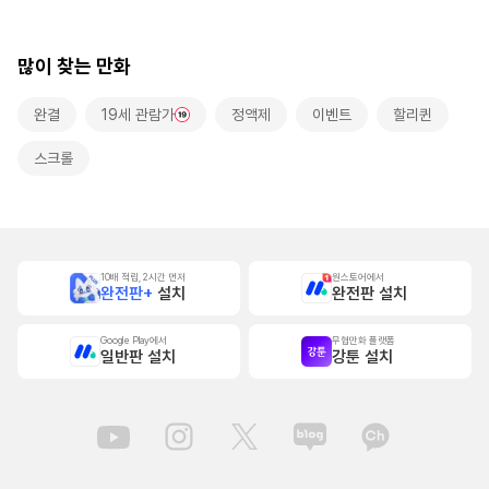
로 사랑받는 동거~
많이 찾는 만화
완결
19세 관람가
정액제
이벤트
할리퀸
스크롤
10배 적립, 2시간 먼저
원스토어에서
완전판+
설치
완전판 설치
Google Play에서
무협만화 플랫폼
일반판 설치
강툰 설치