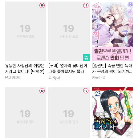
#
하드코어
#
광공
#
동양풍
#
애증관계
#
첫사랑
#
츤데레수
#
힐링물
#
힐링물
#
짝사랑
#
평범
#
군림수
#
후방주의
#
철벽녀
#
성장물
#
역사/시대물
#
장발
#
영혼바뀜
#
친구
#
다정
#
인싸공
#
조폭공
#
달달물
#
친구>연인
#
친구>연인
#
적극수
#
애증관계
#
우정
#
재회물
#
영상화
#
재벌공
#
얼빠수
#
연애/결혼
#
회귀물
유능한 사장님의 취향은
[루비] 옆자리 꽃미남이
[일권만] 죽을 뻔한 늑대
저라고 합니다! [단행본]
나를 좋아할지도 몰라
가 운명의 짝이 되기까지
#
수한정다정공
#
떡대공
#
후회녀
#
동거
#
직진남
[단행본]
난코 카오리
료(Ryo)
카놀라 유
#
문란공
#
개아가공
#
학원/캠퍼스
#
성장물
#
소심수
#
원나잇
#
일상
#
다정남
#
일상
#
현대물
#
수인
#
냉혈공
#
조교
#
다각관계
#
첫경험
#
후회수
#
헌신수
#
강공
#
죽음/살인
#
상처녀
#
오해/착각
#
능글공
#
첫사랑
#
부부
#
오피스
#
자낮수
#
이세계물
#
SM
#
재벌남
#
평범남
#
짝사