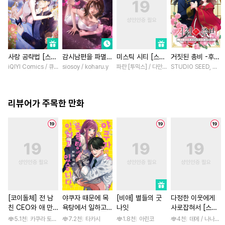
사랑 공략법 [스크
감시남편을 파멸시
미스틱 시티 [스크
거짓된 총비 -후궁
롤]
킬 때까지 [스크
롤]
경비대에 취업했는
iQIYI Comics / 큐비씨엔엠
siosoy / koharu.y
파란 [투믹스] / 다만 [투믹스]
STUDIO SEED, 우미
롤]
데 황제가 집착합
니다- [스크롤]
리뷰어가 주목한 만화
[코이돌체] 전 남
야쿠자 때문에 목
[비애] 별들의 굿
다정한 이웃에게
친 CEO와 애 만
욕탕에서 일하고
나잇
사로잡혀서 [스크
들기 결혼 ~예상외
있습니다 [단행본]
롤]
5.1천
카쿠라 토모하 / 타마키 나오
7.2천
타카시
1.8천
아린코
4천
데에 / 나나하라