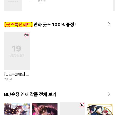
아린코
#
다정수
#
감자수
#
서양풍
#
임신수
#
다각관계
#
미인공
#
떡대수
[굿즈특전세트]
만화 굿즈 100% 증정!
#
쓰레기수
#
배틀연애
#
집착수
[굿즈특전세트] 강
아지과 남자친구
카지로
외전
BL/순정 연재 작품 전체 보기