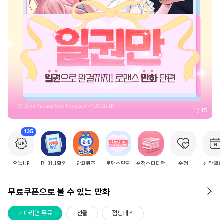
2
/
15
135
오늘UP
BL머니확인
만화퀴즈
로맨스단편
순정스타터팩
순정
신작캘
무료쿠폰으로 볼 수 있는 만화
기다리면 무료
선물
점핑패스