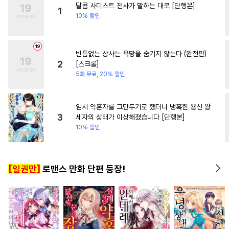
달콤 사디스트 천사가 말하는 대로 [단행본]
#
유혹수
#
능욕공
#
BDSM
1
10% 할인
#
연상공
#
사랑꾼공
#
짝사랑
#
짝사랑공
빈틈없는 상사는 욕망을 숨기지 않는다 (완전판)
#
감금/강제
#
절륜공
2
[스크롤]
#
헤테로공
#
츤데레공
5화 무료, 20% 할인
#
동물
#
계약관계
#
변태
#
능력공
#
고수위
임시 약혼자를 그만두기로 했더니 냉혹한 용신 왕
3
세자의 상태가 이상해졌습니다 [단행본]
#
대형견공
#
연하공
10% 할인
#
또라이공
#
기억상실
#
성인용품
#
직진공
[일권만]
로맨스 만화 단편 등장!
#
변태공
#
웹툰단행본
#
벤츠공
#
촉수
#
도망수
#
육아물
#
동정공
#
변태수
#
재회물
#
소설원작