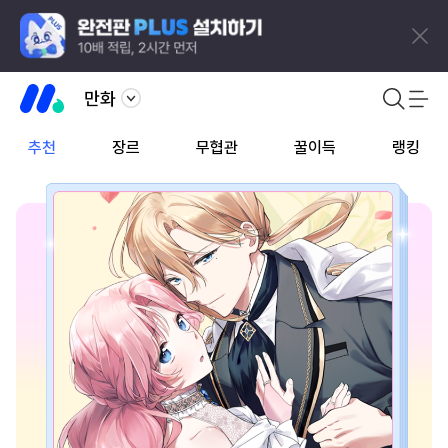
만화
추천
장르
무협관
꿀이득
랭킹