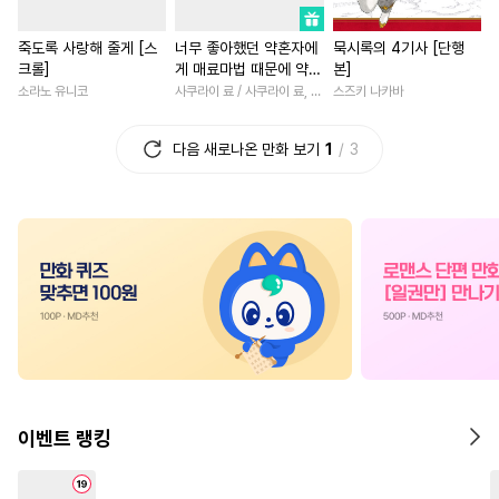
#
사제관계
#
리맨물
#
일상
#
친구
#
역사/시
죽도록 사랑해 줄게 [스
너무 좋아했던 약혼자에
묵시록의 4기사 [단행
#
굴림수
#
학원/캠퍼스
#
소설원작
#
명문세가
크롤]
게 매료마법 때문에 약혼
본]
#
단정수
#
존댓말공
#
연하남
#
무심남
#
선후
파기당했습니다
소라노 유니코
사쿠라이 료 / 사쿠라이 료, 시이나 사에라
스즈키 나카바
#
평범수
#
안경수
#
명랑수
#
학원/캠퍼스
#
계약관계
다음 새로나온 만화 보기
1
3
#
계략공
#
섹스파트너
#
3P
#
연상연하
#
소년
#
환생
#
개그/코믹
#
상처수
#
친구
#
능욕
#
원나잇
#
직진녀
#
다공일수
#
순진수
#
계략남
#
철벽남
#
능글
#
계략수
#
능욕수
#
능력녀
#
육아물
#
삼각관계
#
연예계
#
개그/코믹
#
드라마
#
절
#
미인수
#
귀염수
#
페티쉬
#
배틀연애
#
절륜남
#
인외존재
#
철벽수
#
복수물
#
조신남
#
로맨
#
순정공
#
평범공
#
능욕
#
로맨스
#
동양풍
#
연예
이벤트 랭킹
#
유혹
#
동거
#
초딩공
#
섹스파트너
#
서양풍
#
무심공
#
부부
#
첫사랑
#
평범녀
#
게임
#
후회남