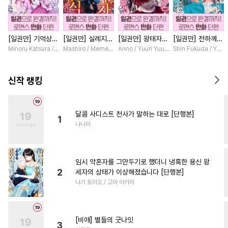
#
연상연하
#
난폭공
#
무심수
#
잔망수
[일권만] 기억상실
[일권만] 실례지만
[일권만] 왕태자님
[일권만] 전하께서
#
OO버스
#
능력수
악역 영애는 공략
약혼자님, 당신의
과의 약혼을 거절
는 오늘도 운명의
Minoru Katsura / Mizune
Mashiro / Memeko
Anno / Yuuri Yuudachi
Shin Fukuda / Yoko
#
순정수
#
민감수
#
후회공
대상인 얀데레 의
눈은 장식인가요?
했더니 어째서인지
상대를 찾으신 모
붓 오라버니에게서
[단행본]
얀데레로 돌변했습
양이네요 (웃음)
#
연상수
#
트라우마
도망칠 수가 없다
니다 [단행본]
[단행본]
신작 랭킹
[단행본]
#
주종관계
#
미남공
#
문란수
#
초능력
#
드라마
달콤 사디스트 천사가 말하는 대로 [단행본]
1
#
모럴리스
#
현대물
나나이
#
가이드버스
#
음험공
#
헌신공
#
상처공
임시 약혼자를 그만두기로 했더니 냉혹한 용신 왕
#
오메가버스
#
첫경험
2
세자의 상태가 이상해졌습니다 [단행본]
나기 토미오 / 고마 아카리
#
미남수
#
강수
#
피폐물
#
판타지
#
욕망수
#
만화단편
#
혐관
#
능글수
[비애] 별들의 굿나잇
3