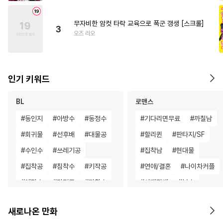
무자비한 암컷 타락 교육으로 폭군 갱생 [스크롤]
3
오즈 리오
인기 키워드
BL
로맨스
#
동인지
#
아방수
#
동정수
#
기다리면무료
#
까칠남
#
회귀물
#
선후배
#
대물공
#
할리퀸
#
판타지/SF
#
수인수
#
쓰레기공
#
집착남
#
현대물
#
집착공
#
침착수
#
키작공
#
연애/결혼
#
나이차커플
#
예민수
#
다정공
#
까칠수
#
사제관계
#
복수
#
질투
#
연하수
#
까칠공
#
인외존재
#
직진남
새로나온 만화
#
옴니버스
#
친구>연인
#
삼각관계
#
고수위