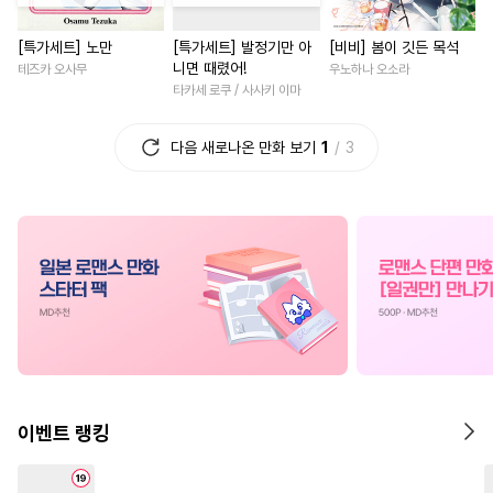
#
조폭공
#
유혹
#
기억상실
#
능욕
#
동거
[특가세트] 노만
[특가세트] 발정기만 아
[비비] 봄이 깃든 목석
#
학원/캠퍼스
#
연애/결혼
#
후회녀
#
다정남
#
영상
니면 때렸어!
테즈카 오사무
우노하나 오소라
#
섹스파트너
#
절륜공
#
명문세가
#
판타지/SF
타카세 로쿠 / 사사키 이마
#
헤테로공
#
서양풍
#
부부
#
섹스파트너
다음 새로나온 만화 보기
1
3
#
OO버스
#
능력수
#
회귀물
#
게임
#
짝사랑
#
짝사랑공
#
하드코어
#
친구>연인
#
재회물
#
역사/시대물
#
다각관계
#
배틀연애
#
연하남
#
우
#
대물공
#
BDSM
#
드라마
#
죽음/살인
#
드라마
#
연상공
#
후회공
#
광공
#
첫사랑
#
직진남
#
첫경
#
성인용품
#
동거
#
변태
#
고수위
#
연애/결혼
#
연예계
#
후방주의
#
선후배
#
로맨스
#
친구
#
첫사랑
#
도망수
#
음험공
#
연예계
#
복수물
#
현대
이벤트 랭킹
#
판타지
#
난폭공
#
능글남
#
피폐물
#
쓰레기수
#
대형견공
#
소설원작