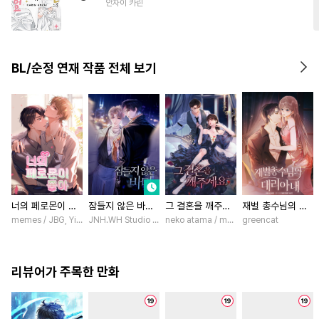
안자이 카린
#
연하공
#
SM
#
헌신수
#
선후배
#
떡대공
#
애증관계
BL/순정 연재 작품 전체 보기
너의 페로몬이 좋
잠들지 않은 바다
그 결혼을 깨주세
재벌 총수님의 대
아 [스크롤]
[스크롤]
요 [스크롤]
리아내 [스크롤]
memes / JBG, Yinluxing
JNH.WH Studio / Lasso
neko atama / manxi (China Literature)
greencat
리뷰어가 주목한 만화