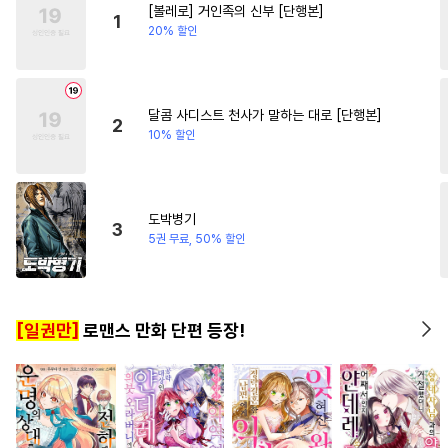
[볼레로] 거인족의 신부 [단행본]
#
능욕
#
변태수
#
소설원작
1
20% 할인
#
강공
#
감금/강제
#
첫경험
#
모럴리스
#
단정수
#
키작공
#
침착수
달콤 사디스트 천사가 말하는 대로 [단행본]
2
10% 할인
#
개그/코믹
#
적극수
#
예민수
#
페티쉬
#
주종관계
#
배틀연애
도박병기
3
#
굴림수
#
미남공
5권 무료, 50% 할인
#
다공일수
#
군림수
#
후회수
#
3P
#
평범공
[일권만]
로맨스 만화 단편 등장!
#
능글수
#
잔망수
#
오해/착각
#
계약관계
#
고수위
#
다정수
#
수한정다정공
#
민감수