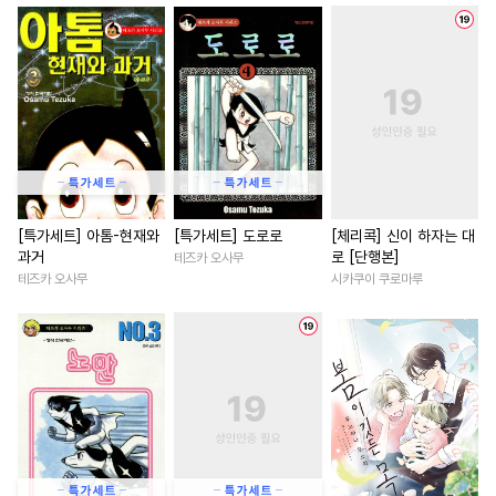
#
시리어스
#
이세계물
#
사제관계
#
로맨스
#
직진수
#
원나잇
#
친구
#
학원/캠퍼스
#
애증관계
#
미남수
#
회귀물
#
문란수
#
연상연하
#
능력녀
#
감자수
#
오메가버스
#
삼각관계
#
나이차커플
#
직진공
#
욕망수
#
서양풍
#
다정남
#
친구>연인
#
순진수
#
인외존재
#
원나잇
#
짝사랑
#
역키잡
#
장발
#
상처녀
#
평범녀
#
환생
[특가세트] 아톰-현재와
[특가세트] 도로로
[체리콕] 신이 하자는 대
과거
로 [단행본]
테즈카 오사무
#
평범수
#
가이드버스
#
친구>연인
#
오피스물
테즈카 오사무
시카쿠이 쿠로마루
#
사제관계
#
힐링물
#
평범녀
#
까칠남
#
후회
#
무심수
#
냉혈공
#
강수
#
절륜
#
직진녀
#
계약관
#
유사근친
#
트라우마
#
이세계물
#
육아물
#
변태공
#
복수
#
연하수
#
집착남
#
백합/GL
#
삼각관계
#
초딩공
#
절륜남
#
계략남
#
철벽
#
능력공
#
존댓말공
#
성장물
#
무심남
#
일상