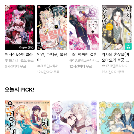
어쌔신&신데렐라
안경, 때때로, 불량
나의 행복한 결혼
약사의 혼잣말(마
아
오마오의 후궁 수
18.1만
나츠노 유조
13.8만
코우사카 리토 / 아기토기 아쿠미
수께끼 풀이수첩)
3.5만
나루키
17.3만
쿠라타 미노지
6시간마다 무료
12시간마다 무료
12시간마다 무료
12시간마다 무료
오늘의 PICK!