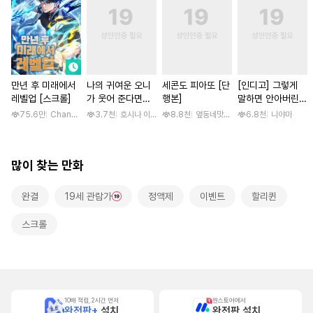
만년 후 미래에서
나의 귀여운 오니
세콘도 피아또 [단
[인디고] 그렇게
레벨업 [스크롤]
가 웃어 준다면
행본]
말하면 안아버린다
[스크롤]
[단행본]
75.6만
Changpan Warrior / Changpan Warrior, faloo
3.7천
호시나 이스즈
8.8천
옆동네맛집 / 망고곰
6.8천
니야마
많이 찾는 만화
완결
19세 관람가
정액제
이벤트
할리퀸
스크롤
10배 적립, 2시간 먼저
원스토어에서
완전판+
설치
완전판 설치