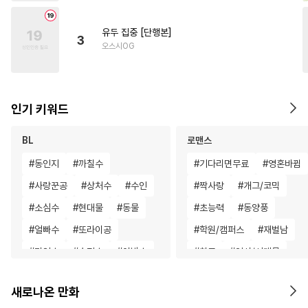
유두 집중 [단행본]
3
오스시OG
인기 키워드
BL
로맨스
#
동인지
#
까칠수
#
기다리면무료
#
영혼바뀜
#
사랑꾼공
#
상처수
#
수인
#
짝사랑
#
개그/코믹
#
소심수
#
현대물
#
동물
#
초능력
#
동양풍
#
얼빠수
#
또라이공
#
학원/캠퍼스
#
재벌남
#
미인수
#
순정수
#
아방수
#
친구
#
역사/시대물
#
동정공
#
만화단편
#
차원이동물
#
성장물
새로나온 만화
#
피폐물
#
부부
#
SF
#
철벽녀
#
힐링물