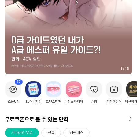
2
/
15
77
오늘UP
BL머니확인
로맨스단편
순정스타터팩
순정
신작캘린더
액션최
무료쿠폰으로 볼 수 있는 만화
기다리면 무료
선물
점핑패스