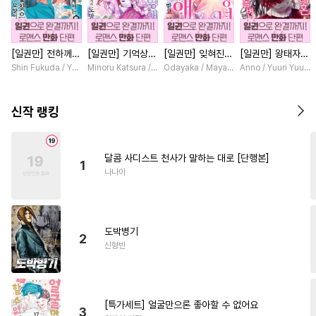
#
육아물
#
계략공
#
벤츠공
#
떡대수
#
다정공
#
재회물
[일권만] 전하께서
[일권만] 기억상실
[일권만] 잊혀진
[일권만] 왕태자님
#
질투
#
명랑수
#
까칠공
는 오늘도 운명의
악역 영애는 공략
왕녀지만 정략결혼
과의 약혼을 거절
Shin Fukuda / Yoko Kurosu
Minoru Katsura / Mizune
Odayaka / Maya Koike
Anno / Yuuri Yuuda
#
동양풍
#
돔섭버스
상대를 찾으신 모
대상인 얀데레 의
한 남편에게 익애
했더니 어째서인지
양이네요 (웃음)
붓 오라버니에게서
받고 있습니다 [단
얀데레로 돌변했습
#
초능력
#
촉수
#
인외존재
[단행본]
도망칠 수가 없다
행본]
니다 [단행본]
신작 랭킹
[단행본]
#
수인수
#
달달물
#
임신수
#
조교
#
능글공
#
무심공
달콤 사디스트 천사가 말하는 대로 [단행본]
1
#
리맨물
#
웹툰단행본
나나이
#
능욕공
#
귀염수
#
순정공
#
츤데레공
#
유혹수
도박병기
#
안경수
#
연상수
#
동정수
2
신형빈
#
능욕수
#
기억상실
#
미인공
#
츤데레수
#
연상연하
#
집착공
#
일상
[특가세트] 얼굴만으론 좋아할 수 없어요
3