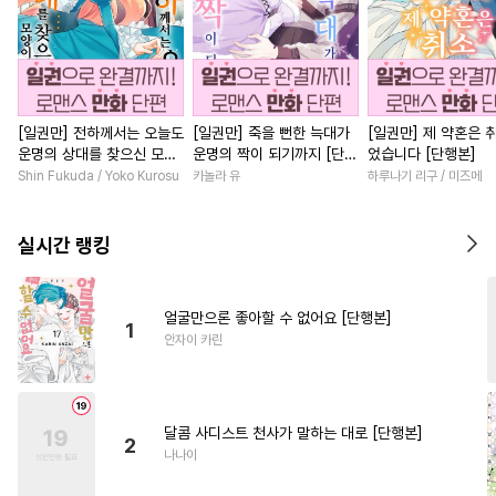
[일권만] 전하께서는 오늘도
[일권만] 죽을 뻔한 늑대가
[일권만] 제 약혼은 
운명의 상대를 찾으신 모양
운명의 짝이 되기까지 [단행
었습니다 [단행본]
이네요 (웃음) [단행본]
본]
Shin Fukuda / Yoko Kurosu
카놀라 유
하루나기 리구 / 미즈메
실시간 랭킹
얼굴만으론 좋아할 수 없어요 [단행본]
1
안자이 카린
달콤 사디스트 천사가 말하는 대로 [단행본]
2
나나이