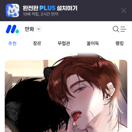
만화
추천
장르
무협관
꿀이득
랭킹