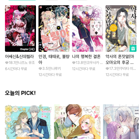
어쌔신&신데렐라
안경, 때때로, 불량
나의 행복한 결혼
약사의 혼잣말(마
아
오마오의 후궁 수
18.1만
나츠노 유조
13.8만
코우사카 리토 / 아기토기 아쿠미
수께끼 풀이수첩)
3.5만
나루키
17.3만
쿠라타 미노지
6시간마다 무료
12시간마다 무료
12시간마다 무료
12시간마다 무료
오늘의 PICK!