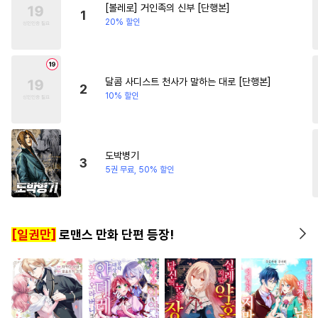
[볼레로] 거인족의 신부 [단행본]
#
절륜공
#
초능력
#
다정공
1
20% 할인
#
웹툰단행본
#
감금/강제
#
수인수
#
돔섭버스
#
피폐물
#
3P
#
만화단편
달콤 사디스트 천사가 말하는 대로 [단행본]
2
10% 할인
#
쓰레기수
#
순진수
#
트라우마
#
친구>연인
#
능력공
#
일상
도박병기
3
#
역사/시대물
#
오메가버스
5권 무료, 50% 할인
#
첫경험
#
까칠공
#
리맨물
#
강공
#
소설원작
#
미남수
[일권만]
로맨스 만화 단편 등장!
#
집착공
#
이세계물
#
첫사랑
#
동정수
#
수한정다정공
#
후방주의
#
인외존재
#
능글수