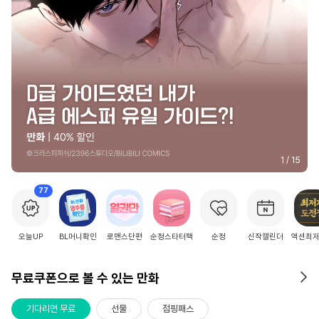
2
/
15
77
오늘UP
BL머니확인
로맨스단편
순정스타터팩
순정
신작캘린더
액션최
무료쿠폰으로 볼 수 있는 만화
기다리면 무료
선물
점핑패스