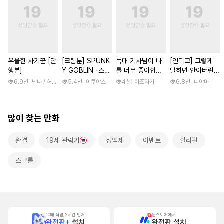
우울한 사기꾼 [단
[크림툰] SPUNK
늑대 기사님이 나
[인디고] 그렇게
행본]
Y GOBLIN -스펑
를 너무 좋아합니
말하면 안아버린다
키 고블린- [단행
다! [스크롤]
[단행본]
6.9천
난나 / 허건, 채팔이
5.4천
이쿠야스
4천
아즈타카
6.8천
니야마
본]
많이 찾는 만화
완결
19세 관람가
정액제
이벤트
할리퀸
스크롤
10배 적립, 2시간 먼저
원스토어에서
완전판+
설치
완전판 설치