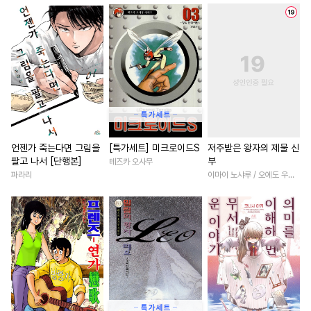
#
헤테로공
#
헌신수
#
후회녀
#
회귀물
#
연하
#
예민수
#
질투
#
안경수
#
섹스파트너
#
능력녀
#
연애/결혼
#
연상연하
#
재회물
#
철벽남
#
냉혈공
#
츤데레공
#
영혼바뀜
#
직진녀
#
서양풍
#
힐링물
#
대물공
#
성장물
#
애증관계
#
SF
#
삼각관계
#
능력수
#
나이차커플
#
능글남
#
상처수
#
페티쉬
#
잔망수
#
짝사랑
#
일상
#
동양풍
언젠가 죽는다면 그림을
[특가세트] 미크로이드S
저주받은 왕자의 제물 신
팔고 나서 [단행본]
부
테즈카 오사무
#
군림수
#
선후배
#
철벽녀
#
원나잇
#
고수
파라리
이마이 노샤루 / 오에도 우메코
#
짝사랑공
#
도망수
#
연애/결혼
#
인외존재
#
떡대공
#
변태수
#
변태공
#
백합/GL
#
게임
#
친구
#
연상공
#
연하공
#
얼빠수
#
개그/코믹
#
차원이동물
#
애증관계
#
유사근친
#
삼각관계
#
직진남
#
장발
#
사랑꾼공
#
문란수
#
절륜남
#
우정
#
명문세
#
단정수
#
개그/코믹
#
강수
#
판타지/SF
#
까칠남