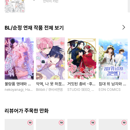
안자이 카린
#
성인용품
#
초딩공
BL/순정 연재 작품 전체 보기
불량품 영애와 저
악역, 나 못 하겠어
거짓된 총비 -후궁
침대 위 남자와 결
주받은 공작은 사
[스크롤]
경비대에 취업했는
혼했다 [스크롤]
nekoyanagi, Hako, ABE RAGE, sumikawa volvox / ABE RAGE, sumikawa volvox
Bilibili / 큐비씨엔엠
STUDIO SEED, 우미노 마야 / 혼다 아마네
EON COMICS
랑이 어려워 [스크
데 황제가 집착합
롤]
니다- [스크롤]
리뷰어가 주목한 만화