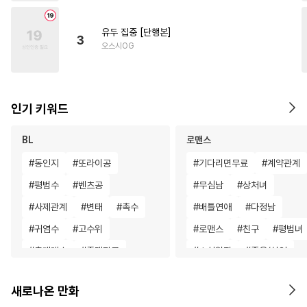
유두 집중 [단행본]
3
오스시OG
인기 키워드
BL
로맨스
#
동인지
#
또라이공
#
기다리면무료
#
계약관계
#
평범수
#
벤츠공
#
무심남
#
상처녀
#
사제관계
#
변태
#
촉수
#
배틀연애
#
다정남
#
귀염수
#
고수위
#
로맨스
#
친구
#
평범녀
#
츤데레수
#
존댓말공
#
소설원작
#
죽음/살인
#
능욕수
#
욕망수
#
친구
#
친구>연인
#
로맨스
새로나온 만화
#
육아물
#
민감수
#
연하수
#
평범녀
#
친구>연인