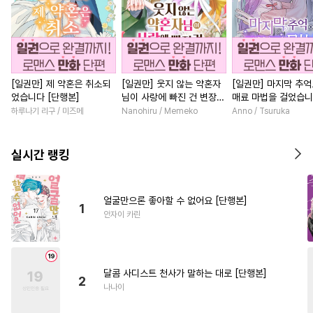
[일권만] 제 약혼은 취소되
[일권만] 웃지 않는 약혼자
[일권만] 마지막 추
었습니다 [단행본]
님이 사랑에 빠진 건 변장한
매료 마법을 걸었습니
저인 것 같습니다 [단행본]
행본]
하루나기 리구 / 미즈메
Nanohiru / Memeko
Anno / Tsuruka
실시간 랭킹
얼굴만으론 좋아할 수 없어요 [단행본]
1
안자이 카린
달콤 사디스트 천사가 말하는 대로 [단행본]
2
나나이