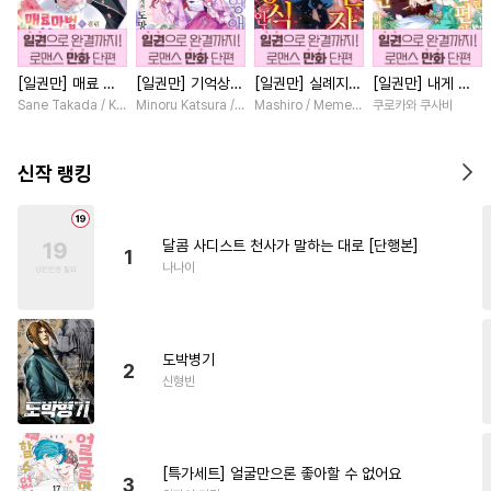
#
아방수
#
능욕
#
광공
#
침착수
#
무심공
#
능글공
[일권만] 매료 마
[일권만] 기억상실
[일권만] 실례지만
[일권만] 내게 간
#
후회공
#
섹스파트너
법에 걸린 척했더
악역 영애는 공략
약혼자님, 당신의
섭하지 않겠다던
Sane Takada / Koki Fuyutsuki
Minoru Katsura / Mizune
Mashiro / Memeko
쿠로카와 쿠사비
#
다공일수
#
무심수
니 냉담했던 약혼
대상인 얀데레 의
눈은 장식인가요?
냉정한 남편이 어
자가 맹목적인 사
붓 오라버니에게서
[단행본]
째선지 저만 바라
#
동정공
#
짝사랑
#
적극수
랑꾼이 되었습니다
도망칠 수가 없다
봅니다 [단행본]
신작 랭킹
[단행본]
[단행본]
#
모럴리스
#
순정공
#
가이드버스
#
대형견공
달콤 사디스트 천사가 말하는 대로 [단행본]
1
#
판타지
#
떡대수
#
까칠수
나나이
#
임신수
#
조교
#
후회수
#
능욕공
#
현대물
#
연상수
도박병기
#
복수
#
유혹수
#
다정수
2
신형빈
#
동물
#
미인공
#
학원/캠퍼스
#
부부
#
미인수
#
드라마
#
미남공
[특가세트] 얼굴만으론 좋아할 수 없어요
3