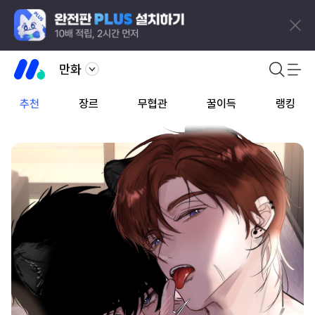
만화
추천
장르
무협관
꿀이득
랭킹