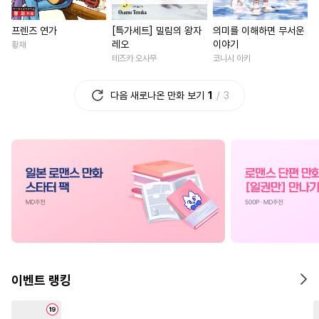
#
평범공
#
명랑수
#
성장물
#
현대물
#
첫경
프렌즈 연가
[특가세트] 밀림의 왕자
의미를 이해하면 무서운
#
시리어스
#
연예계
#
집착남
#
연상연하
#
동
레오
이야기
황재
#
BDSM
#
계약관계
#
서양풍
#
기억상실
테즈카 오사무
코니시 아키
#
동양풍
#
유혹
#
음험공
#
연예계
#
첫사랑
#
능욕
다음 새로나온 만화 보기
1
3
#
기억상실
#
수인
#
동거
#
힐링물
#
부부
#
초능력
#
오해/착각
#
직진수
#
복수물
#
짝사랑
#
하드코어
#
순정수
#
이세계물
#
선후배
#
키작공
#
계략공
#
역키잡
#
다정남
#
후회남
#
영상
#
감자수
#
조폭공
#
굴림수
#
육아물
#
피폐물
#
직진공
#
달달물
#
소심수
#
학원/캠퍼스
#
드라마
#
난폭공
#
배틀연애
#
학원/캠퍼스
#
계략남
#
회귀물
#
다각관계
#
사제관계
#
오피스물
이벤트 랭킹
#
주종관계
#
재회물
#
SM
#
역사/시대물
#
환생물
#
원나잇
#
OO버스
#
절륜
#
재벌남