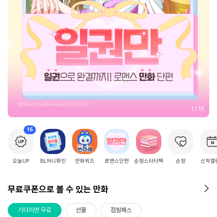
2
/
15
15
오늘UP
BL머니확인
만화퀴즈
로맨스단편
순정스타터팩
순정
신작캘
무료쿠폰으로 볼 수 있는 만화
기다리면 무료
선물
점핑패스