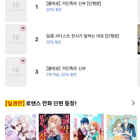
[볼레로] 거인족의 신부 [단행본]
#
굴림수
#
민감수
#
재회물
#
다각관계
#
게임
#
짝사
1
20% 할인
#
동정공
#
연예계
#
재벌남
#
영혼바뀜
#
후방주의
#
수한정다정공
#
변태공
#
조폭공
#
철벽수
달콤 사디스트 천사가 말하는 대로 [단행본]
2
10% 할인
#
SF
#
가이드버스
#
선후배
#
친구
#
감자수
#
존댓말공
#
안경수
#
오메가버스
[볼레로] 거인족의 신부
3
#
헌신수
#
질투
#
후회공
7화 무료, 20% 할인
#
얼빠수
#
페티쉬
#
역사/시대물
#
적극수
[일권만]
로맨스 만화 단편 등장!
#
장발
#
츤데레공
#
혐관
#
예민수
#
다정수
#
BDSM
#
현대물
#
연상연하
#
트라우마
#
능글공