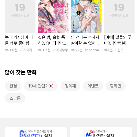
늑대 기사님이 나
깊은 밤, 흡혈 좀
양 선배는 혼자서
[비애] 별들의 굿
를 너무 좋아합니
하겠습니다 [단행
살아갈 수 없어
나잇 [단행본]
다! [스크롤]
본]
[단행본]
3.6천
아즈타카
3.7천
아미다무쿠
6.1천
sooncha
1천
아린코
많이 찾는 만화
완결
19세 관람가
정액제
이벤트
할리퀸
스크롤
10배 적립, 2시간 먼저
원스토어에서
완전판+
설치
완전판 설치