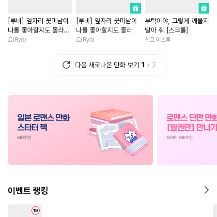
#
능력수
#
일상
#
오해/착각
#
나이차커플
#
친구>연인
[루비] 옆자리 꽃미남이
[루비] 옆자리 꽃미남이
부탁이야, 그렇게 깨물지
#
떡대수
#
동정수
#
연상공
#
현대물
#
친구>연인
나를 좋아할지도 몰라
나를 좋아할지도 몰라
말아 줘 [스크롤]
#
문란수
#
키작공
#
수인수
#
첫경험
#
첫사랑
#
부부
[단행본]
료(Ryo)
료(Ryo)
산고 미츠루
#
동양풍
#
회귀물
#
서양풍
#
짝사랑
#
친구
#
동거
다음 새로나온 만화 보기
1
3
#
변태수
#
연애/결혼
#
로맨스
#
계략남
#
까칠공
#
기억상실
#
역사/시대물
#
까칠남
#
순정수
#
다각관계
#
평범녀
#
무심남
#
직진
#
피폐물
#
귀염수
#
유혹
#
연예계
#
회귀물
#
재회
#
광공
#
떡대공
#
임신수
#
상처녀
#
사제관계
#
하드코어
#
소심수
#
배틀연애
#
소설원작
#
절륜공
#
능욕
#
또라이공
#
계약관계
#
현대물
#
다공일수
#
단정수
#
오피스물
#
소년
#
평범
이벤트 랭킹
#
도망수
#
잔망수
#
대물공
#
성장물
#
연하남
#
애증관계
#
능욕수
#
연애/결혼
#
절륜
#
후회