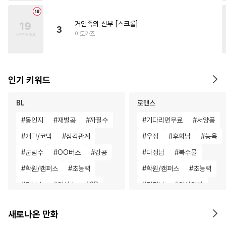
거인족의 신부 [스크롤]
3
이토카즈
인기 키워드
BL
로맨스
#
동인지
#
재벌공
#
까칠수
#
기다리면무료
#
서양풍
#
개그/코믹
#
삼각관계
#
우정
#
후회남
#
능욕
#
군림수
#
OO버스
#
강공
#
다정남
#
복수물
#
학원/캠퍼스
#
초능력
#
학원/캠퍼스
#
초능력
#
미남수
#
연상수
#
3P
#
직진남
#
연상연하
#
소설원작
#
아방수
#
애증관계
#
학원/캠퍼스
새로나온 만화
#
대형견공
#
힐링물
#
성장물
#
철벽녀
#
육아