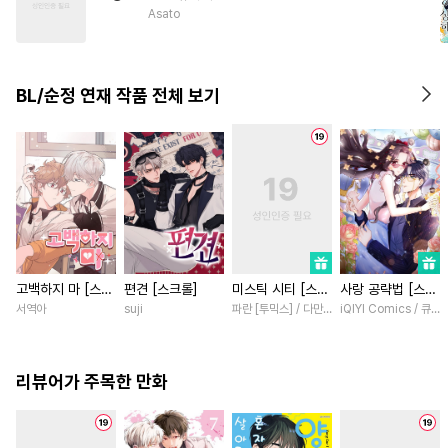
#
시리어스
#
벤츠공
Asato
#
능력공
#
연하수
#
유혹수
#
짝사랑공
#
능글수
BL/순정 연재 작품 전체 보기
고백하지 마 [스크
편견 [스크롤]
미스틱 시티 [스크
사랑 공략법 [스크
롤]
롤]
롤]
서역아
suji
파란 [투믹스] / 다만 [투믹스]
iQIYI Comics / 큐
리뷰어가 주목한 만화