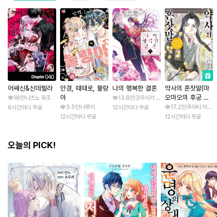
어쌔신&신데렐라
안경, 때때로, 불량
나의 행복한 결혼
약사의 혼잣말(마
아
오마오의 후궁 수
18만
나츠노 유조
13.8만
코우사카 리토 / 아기토기 아쿠미
수께끼 풀이수첩)
3.5만
나루키
17.2만
쿠라타 미노지 
6시간마다 무료
12시간마다 무료
12시간마다 무료
12시간마다 무료
오늘의 PICK!