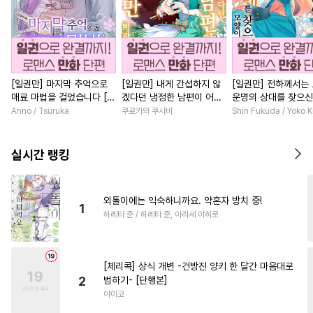
[일권만] 마지막 추억으로
[일권만] 내게 간섭하지 않
[일권만] 전하께서는
매료 마법을 걸었습니다 [단
겠다던 냉정한 남편이 어째
운명의 상대를 찾으신
행본]
선지 저만 바라봅니다 [단행
이네요 (웃음) [단행본
Anno / Tsuruka
쿠로카와 쿠사비
Shin Fukuda / Yoko 
본]
실시간 랭킹
외톨이에는 익숙하니까요. 약혼자 방치 중!
1
하레타 준 / 하레타 준, 아라세 야히로
[체리콕] 상식 개변 -건방진 양키 한 달간 마음대로
2
범하기- [단행본]
야이코