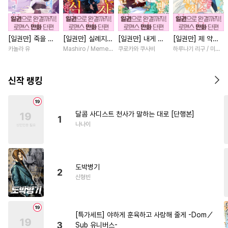
#
후회수
#
쓰레기수
#
동거
#
평범수
#
순진수
[일권만] 죽을 뻔
[일권만] 실례지만
[일권만] 내게 간
[일권만] 제 약혼
#
계약관계
#
다정공
한 늑대가 운명의
약혼자님, 당신의
섭하지 않겠다던
은 취소되었습니다
카놀라 유
Mashiro / Memeko
쿠로카와 쿠사비
하루나기 리구 / 미즈메
#
친구>연인
#
고수위
짝이 되기까지 [단
눈은 장식인가요?
냉정한 남편이 어
[단행본]
행본]
[단행본]
째선지 저만 바라
#
직진수
#
욕망수
#
계략수
봅니다 [단행본]
신작 랭킹
#
헤테로공
#
동물
#
원나잇
#
모럴리스
#
주종관계
달콤 사디스트 천사가 말하는 대로 [단행본]
1
#
배틀연애
#
음험공
나나이
#
미인공
#
섹스파트너
#
사제관계
#
웹툰단행본
도박병기
#
복수
#
부부
#
자낮수
2
신형빈
#
연하공
#
판타지
#
리맨물
#
돔섭버스
#
첫경험
[특가세트] 야하게 훈육하고 사랑해 줄게 -Dom／
#
계략공
#
상처수
3
Sub 유니버스-