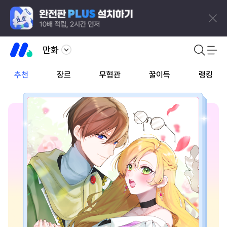
만화
추천
장르
무협관
꿀이득
랭킹