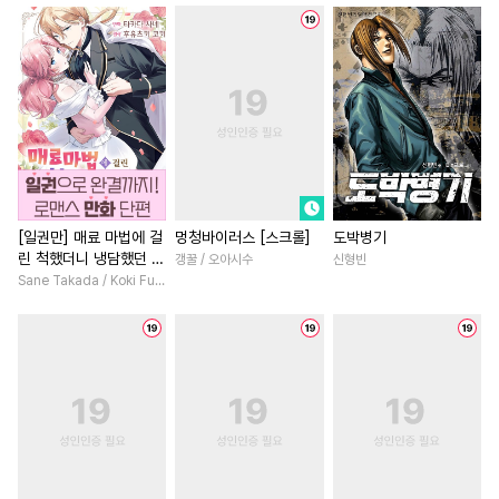
#
무심수
#
무심공
#
직진공
#
고수위
#
백합/GL
#
능욕공
#
육아물
#
미인수
#
집착남
#
능글남
#
다정
#
촉수
#
유사근친
#
명랑수
#
복수
#
판타지/SF
#
상처공
#
침착수
#
난폭공
#
능력녀
#
친구
#
인외존재
#
드라마
#
섹스파트너
#
로맨스
#
순정공
#
평범공
#
영상화
#
동양풍
#
일상
#
성인용품
#
SM
#
집착공
#
절륜남
#
이세계물
[일권만] 매료 마법에 걸
멍청바이러스 [스크롤]
도박병기
린 척했더니 냉담했던 약
갱꿀 / 오아시수
신형빈
#
첫사랑
#
개아가공
#
개그/코믹
#
원나잇
혼자가 맹목적인 사랑꾼
Sane Takada / Koki Fuyutsuki
#
사랑꾼공
#
변태
#
강수
#
철벽남
#
연애/결혼
이 되었습니다 [단행본]
#
짝사랑
#
초딩공
#
수인
#
죽음/살인
#
삼각관계
#
냉혈공
#
이세계물
#
직진남
#
환생물
#
선후
#
달달물
#
미남공
#
첫사랑
#
차원이동물
#
츤데레수
#
조교
#
명문세가
#
힐링물
#
일
#
만화단편
#
감금/강제
#
인외존재
#
드라마