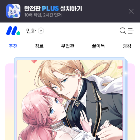
만화
추천
장르
무협관
꿀이득
랭킹