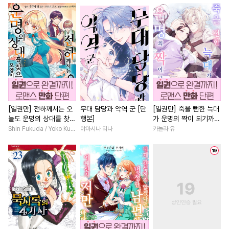
#
연상연하
#
원나잇
#
애증관계
#
직진남
#
상처공
#
드라마
#
직진남
#
드라마
#
복수
#
계약관계
#
페티쉬
#
소년
#
절륜남
#
평범녀
#
서양풍
#
철벽수
#
집착수
#
연하남
#
판타지/SF
#
다정수
#
연하공
#
문란수
#
까칠남
#
짝사랑
#
동거
#
귀염수
#
동정공
#
연예계
#
역사/시대물
#
친구
#
성인용품
#
대물공
#
조신남
#
다각관계
[일권만] 전하께서는 오
무대 담당과 악역 군 [단
[일권만] 죽을 뻔한 늑대
늘도 운명의 상대를 찾으
행본]
가 운명의 짝이 되기까지
#
헤테로공
#
육아물
#
나이차커플
#
학원/캠퍼스
신 모양이네요 (웃음) [단
[단행본]
Shin Fukuda / Yoko Kurosu
야마시나 티나
카놀라 유
#
츤데레수
#
능욕수
#
강수
#
친구>연인
#
무심남
행본]
#
난폭공
#
안경수
#
3P
#
인외존재
#
학원/캠퍼스
#
감자수
#
친구>연인
#
현대물
#
영상화
#
능욕
#
장발
#
인싸공
#
헌신공
#
연애/결혼
#
로맨스
#
인외존재
#
변태
#
동거
#
첫사랑
#
재회물
#
상처
#
유혹수
#
민감수
#
섹스파트너
#
다정남