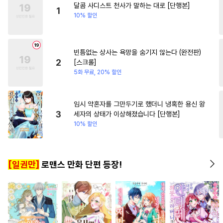
달콤 사디스트 천사가 말하는 대로 [단행본]
#
문란공
#
짝사랑공
#
선후배
#
재벌남
1
10% 할인
#
모럴리스
#
질투
#
순정공
#
하드코어
#
애증관계
빈틈없는 상사는 욕망을 숨기지 않는다 (완전판)
#
미인수
#
소설원작
2
[스크롤]
#
단정수
#
주종관계
5화 무료, 20% 할인
#
동양풍
#
선후배
#
BDSM
#
침착수
#
조교
#
쓰레기공
임시 약혼자를 그만두기로 했더니 냉혹한 용신 왕
3
세자의 상태가 이상해졌습니다 [단행본]
#
OO버스
#
군림수
10% 할인
#
절륜공
#
다정공
#
순정수
#
잔망수
#
적극수
#
능글공
[일권만]
로맨스 만화 단편 등장!
#
오메가버스
#
가이드버스
#
피폐물
#
혐관
#
존댓말공
#
헌신수
#
후방주의
#
연하수
#
트라우마