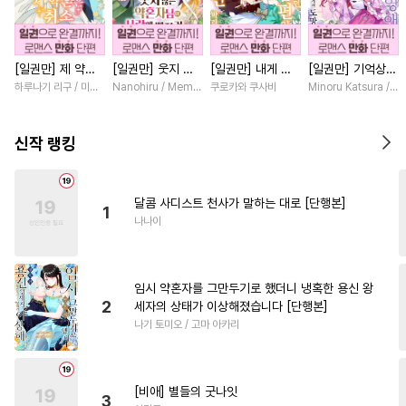
#
개그/코믹
#
촉수
#
연상수
#
고수위
#
옴니버스
[일권만] 제 약혼
[일권만] 웃지 않
[일권만] 내게 간
[일권만] 기억상실
#
계략수
#
능력공
#
집착공
은 취소되었습니다
는 약혼자님이 사
섭하지 않겠다던
악역 영애는 공략
하루나기 리구 / 미즈메
Nanohiru / Memeko
쿠로카와 쿠사비
Minoru Katsura / M
#
역사/시대물
#
재벌공
[단행본]
랑에 빠진 건 변장
냉정한 남편이 어
대상인 얀데레 의
한 저인 것 같습니
째선지 저만 바라
붓 오라버니에게서
#
SM
#
명랑수
#
벤츠공
다 [단행본]
봅니다 [단행본]
도망칠 수가 없다
신작 랭킹
[단행본]
#
힐링물
#
능력수
#
친구
#
오해/착각
#
첫사랑
달콤 사디스트 천사가 말하는 대로 [단행본]
1
#
욕망수
#
도망수
#
초능력
나나이
#
아방수
#
재회물
#
순진수
#
부부
#
기억상실
#
무심수
임시 약혼자를 그만두기로 했더니 냉혹한 용신 왕
#
유혹
#
판타지
#
상처수
2
세자의 상태가 이상해졌습니다 [단행본]
나기 토미오 / 고마 아카리
#
회귀물
#
평범공
#
리맨물
#
능욕공
#
초딩공
#
광공
#
달달물
#
미인공
#
까칠공
[비애] 별들의 굿나잇
3