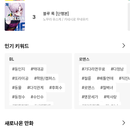
블루 록 [단행본]
3
노무라 유스케 / 카네시로 무네유키
인기 키워드
BL
로맨스
#
동인지
#
떡대공
#
기다리면무료
#
다정남
#
또라이공
#
학원/캠퍼스
#
절륜
#
배틀연애
#
직진
#
동물
#
다각관계
#
후회수
#
로맨스
#
철벽녀
#
동정수
#
수인수
#
명문세가
#
짝사랑
#
만화단편
#
사제관계
#
연애/결혼
#
능력녀
#
대형견공
#
다공일수
#
동양풍
#
첫경험
새로나온 만화
#
까칠수
#
미남수
#
평범수
#
사제관계
#
계약관계