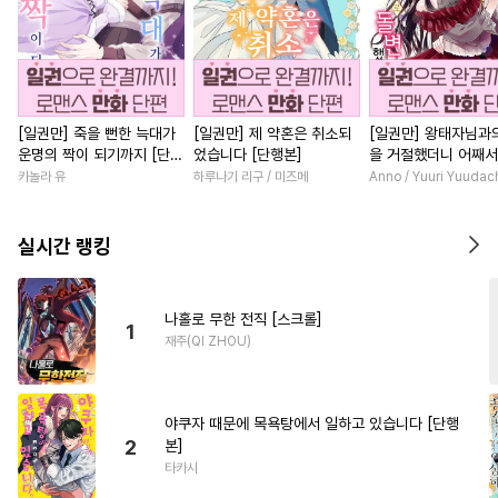
[일권만] 죽을 뻔한 늑대가
[일권만] 제 약혼은 취소되
[일권만] 왕태자님과
운명의 짝이 되기까지 [단행
었습니다 [단행본]
을 거절했더니 어째
본]
얀데레로 돌변했습니다
카놀라 유
하루나기 리구 / 미즈메
Anno / Yuuri Yuudac
행본]
실시간 랭킹
나홀로 무한 전직 [스크롤]
1
재주(QI ZHOU)
야쿠자 때문에 목욕탕에서 일하고 있습니다 [단행
2
본]
타카시