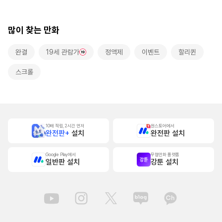
로 사랑받는 동거~
많이 찾는 만화
완결
19세 관람가
정액제
이벤트
할리퀸
스크롤
10배 적립, 2시간 먼저
원스토어에서
완전판+
설치
완전판 설치
Google Play에서
무협만화 플랫폼
일반판 설치
강툰 설치