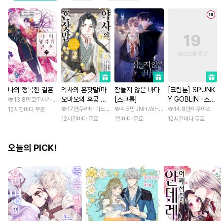
나의 행복한 결혼
약사의 혼잣말(마
잠들지 않은 바다
[크림툰] SPUNK
오마오의 후궁 수
[스크롤]
Y GOBLIN -스펑
13.8만
코우사카 리토 / 아기토기 아쿠미
수께끼 풀이수첩)
키 고블린- [스크
17만
쿠라타 미노지 / 휴우가 나츠
4.5만
JNH.WH Studio / Lasso
14.8만
이쿠야스
12시간마다 무료
롤]
12시간마다 무료
1일마다 무료
12시간마다 무료
오늘의 PICK!