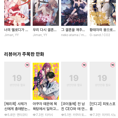
너의 멜로디가 들
우리 다시 결혼해
그 결혼을 깨주세
황태자의 용으로
려 [스크롤]
요 [스크롤]
요 [스크롤]
태어났다 [스크롤]
Jiman, YY
Jiman, YY
neko atama / manxi (China Literature)
G-sand / CO2
리뷰어가 주목한 만화
[체리콕] 사제가
야쿠자 때문에 목
[코이돌체] 전 남
[인디고] 피토스포
신에게 총애받는
욕탕에서 일하고
친 CEO와 애 만
룸
이야기 [단행본]
있습니다 [단행본]
들기 결혼 ~예상외
5.8만
엔타코타
7.3천
타카시
5.1천
카쿠라 토모하 / 타마키 나오
7.3만
미카미 시노