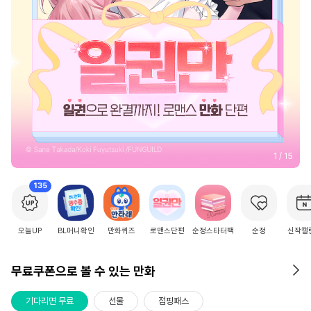
2
/
15
135
오늘UP
BL머니확인
만화퀴즈
로맨스단편
순정스타터팩
순정
신작캘
무료쿠폰으로 볼 수 있는 만화
기다리면 무료
선물
점핑패스