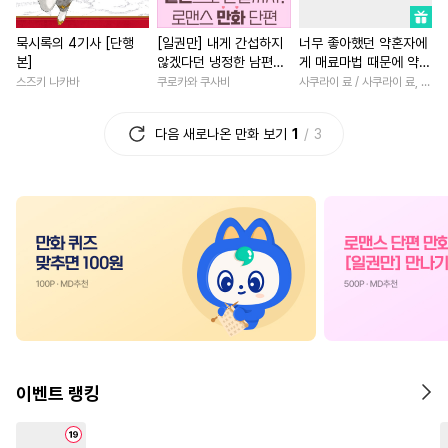
#
쓰레기수
#
사랑꾼공
#
후회녀
#
평범녀
묵시록의 4기사 [단행
[일권만] 내게 간섭하지
너무 좋아했던 약혼자에
#
조폭공
#
수한정다정공
#
연상연하
#
현대물
본]
않겠다던 냉정한 남편이
게 매료마법 때문에 약혼
#
섹스파트너
#
떡대수
#
성장물
#
부부
#
복수물
어째선지 저만 바라봅니
파기당했습니다
스즈키 나카바
쿠로카와 쿠사비
사쿠라이 료 / 사쿠라이 료, 시이나 사에라
다 [단행본]
#
키작공
#
얼빠수
#
직진공
#
집착남
#
고수위
#
후회
다음 새로나온 만화 보기
1
3
#
굴림수
#
배틀연애
#
삼각관계
#
영혼바뀜
#
무심공
#
현대물
#
자낮수
#
철벽남
#
계략남
#
능글
#
냉혈공
#
감금/강제
#
첫사랑
#
일상
#
개그/
#
소심수
#
츤데레공
#
서양풍
#
우정
#
힐링물
#
첫경험
#
후회공
#
수인
#
성장물
#
연예계
#
일상
#
웹툰단행본
#
개아가공
#
소설원작
#
원나잇
#
일상
#
연상공
#
이세계물
#
평범남
#
오피스물
#
삼각관계
#
변태수
#
친구>연인
#
죽음/살인
이벤트 랭킹
#
변태공
#
계략공
#
예민수
#
할리퀸
#
회귀물
#
육아
#
짝사랑
#
강공
#
능욕
#
환생물
#
친구
#
게임