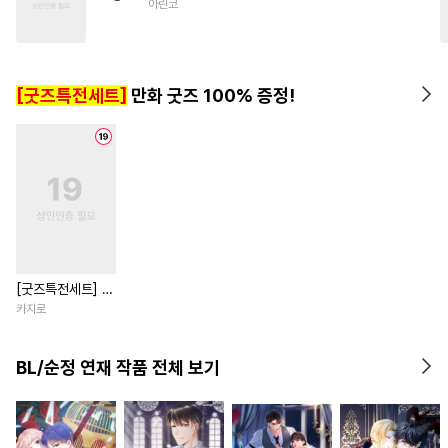
아린코
#
미남공
#
음험공
#
능글수
#
임신수
[굿즈특전세트]
만화 굿즈 100% 증정!
[굿즈특전세트] 강
아지과 남자친구
카지로
외전
BL/순정 연재 작품 전체 보기