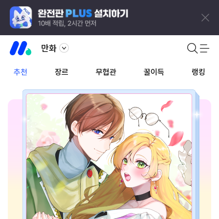
만화
추천
장르
무협관
꿀이득
랭킹