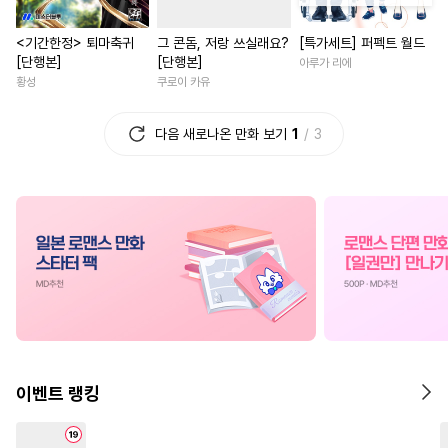
#
친구>연인
#
연하수
#
역사/시대물
#
현대물
<기간한정> 퇴마축귀
그 콘돔, 저랑 쓰실래요?
[특가세트] 퍼펙트 월드
#
기억상실
#
달달물
#
짝사랑
#
평범녀
#
복수
[단행본]
[단행본]
아루가 리에
#
힐링물
#
3P
#
벤츠공
#
까칠남
#
능욕
#
연상연
황성
쿠로이 카유
#
민감수
#
떡대수
#
영상화
#
사제관계
#
일
다음 새로나온 만화 보기
1
3
#
연애/결혼
#
절륜공
#
힐링물
#
친구>연인
#
적극수
#
인외존재
#
원나잇
#
친구>연인
#
페티쉬
#
동정수
#
친구
#
환생물
#
계약관
#
감금/강제
#
변태
#
혐관
#
다정남
#
인외존재
#
배틀연애
#
조폭공
#
차원이동물
#
직진남
#
상처공
#
질투
#
애증관계
#
명문세가
#
섹스파트너
#
대형견공
#
다각관계
#
계략남
#
죽음/살인
#
소
#
유혹수
#
츤데레수
#
나이차커플
#
직진남
이벤트 랭킹
#
무심수
#
짝사랑
#
아방수
#
이세계물
#
영혼바뀜
#
개아가공
#
후회수
#
고수위
#
연애/결혼