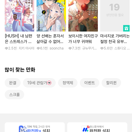
[HUSH] 내 남편
양 선배는 혼자서
보이시한 여자친구
마사지로 가버리는
은 스트레스가 쌓
살아갈 수 없어
가 너무 귀여워
절정 천국 유부녀
이면 쇼타가 된다
[단행본]
[스크롤]
2.5천
지키 마사야
6.1천
sooncha
7.3천
규뉴무기고항
5.6만
스튜디오 후
많이 찾는 만화
완결
19세 관람가
정액제
이벤트
할리퀸
스크롤
10배 적립, 2시간 먼저
원스토어에서
완전판+
설치
완전판 설치