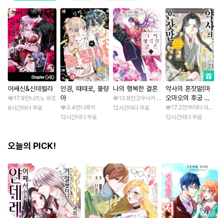
어쌔신&신데렐라
안경, 때때로, 불량
나의 행복한 결혼
약사의 혼잣말(마
아
오마오의 후궁 수
17.9만
나츠노 유조
13.8만
코우사카 리토 / 아기토기 아쿠미
수께끼 풀이수첩)
3.4만
나루키
17.2만
쿠라타 미노지 
6시간마다 무료
12시간마다 무료
12시간마다 무료
12시간마다 무료
오늘의 PICK!