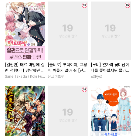
#
능욕공
#
철벽수
#
광공
#
선후배
#
후회녀
#
짝사
#
잔망수
#
사랑꾼공
#
절륜
#
연애/결혼
#
오해/착각
#
개그/코믹
#
오피스물
#
초능력
#
연상공
#
섹스파트너
#
연하남
#
소설원작
#
문란수
#
수인수
#
애증관계
#
드라마
#
존댓말공
#
동정공
#
수인
#
후회남
#
삼각관계
#
냉혈공
#
원나잇
#
초딩공
#
동양풍
#
철벽녀
#
현대
[일권만] 매료 마법에 걸
[볼레로] 부탁이야, 그렇
[루비] 옆자리 꽃미남이
린 척했더니 냉담했던 약
게 깨물지 말아 줘 [단행
나를 좋아할지도 몰라
#
이세계물
#
BDSM
#
강공
#
배틀연애
#
재회물
혼자가 맹목적인 사랑꾼
본]
[단행본]
Sane Takada / Koki Fuyutsuki
산고 미츠루
료(Ryo)
#
헤테로공
#
키작공
#
무심남
#
친구
#
능력녀
이 되었습니다 [단행본]
#
첫경험
#
삼각관계
#
연예계
#
로맨스
#
상처
#
초능력
#
능글공
#
현대물
#
개그/코믹
#
백합/GL
#
동물
#
미인수
#
능력공
#
우정
#
첫사랑
#
절륜남
#
능욕수
#
연예계
#
일상
#
부부
#
회귀물
#
첫경험
#
예민수
#
짝사랑공
#
첫사랑
#
직진녀
#
게임