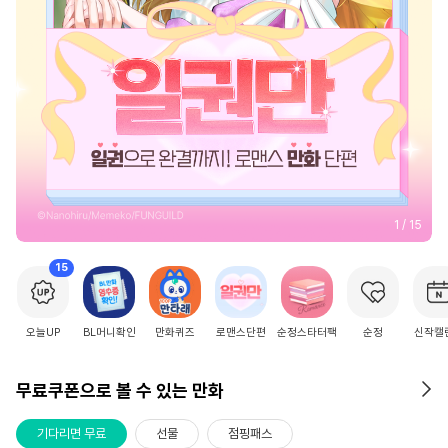
2
/
15
15
오늘UP
BL머니확인
만화퀴즈
로맨스단편
순정스타터팩
순정
신작캘
무료쿠폰으로 볼 수 있는 만화
기다리면 무료
선물
점핑패스