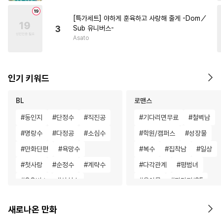
[특가세트] 야하게 훈육하고 사랑해 줄게 -Dom／
3
Sub 유니버스-
Asato
인기 키워드
BL
로맨스
#
동인지
#
단정수
#
직진공
#
기다리면무료
#
철벽남
#
명랑수
#
다정공
#
소심수
#
학원/캠퍼스
#
성장물
#
만화단편
#
욕망수
#
복수
#
집착남
#
일상
#
첫사랑
#
순정수
#
계략수
#
다각관계
#
평범녀
#
OO버스
#
상처수
#
육아물
#
판타지/SF
#
수한정다정공
#
동거
#
동거
#
재벌남
#
성장물
새로나온 만화
#
굴림수
#
자낮수
#
순진수
#
능글남
#
학원/캠퍼스