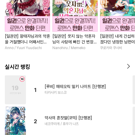
[일권만] 왕태자님과의 약혼
[일권만] 웃지 않는 약혼자
[일권만] 내게 간섭하
을 거절했더니 어째서인지
님이 사랑에 빠진 건 변장한
겠다던 냉정한 남편이
얀데레로 돌변했습니다 [단
저인 것 같습니다 [단행본]
선지 저만 바라봅니다
Anno / Yuuri Yuudachi
Nanohiru / Memeko
쿠로카와 쿠사비
행본]
본]
실시간 랭킹
[루비] 메테오릭 밀키 나이트 [단행본]
1
타카사키 보스코
약사의 혼잣말(코믹) [단행본]
2
네코쿠라게 / 휴우가 나츠