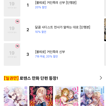
[볼레로] 거인족의 신부 [단행본]
#
연하공
#
드라마
#
변태공
#
서양풍
#
다정남
#
로맨
1
20% 할인
#
평범공
#
까칠공
#
유혹
#
선후배
#
얼빠수
#
부부
#
소설원작
#
대물공
달콤 사디스트 천사가 말하는 대로 [단행본]
2
10% 할인
#
순정공
#
촉수
#
감자수
#
사제관계
#
연상수
#
오메가버스
#
무심공
[볼레로] 거인족의 신부
3
#
재벌공
#
능욕
#
군림수
7화 무료, 20% 할인
#
능력수
#
다정수
#
후회공
#
복수
#
서양풍
#
도망수
[일권만]
로맨스 만화 단편 등장!
#
난폭공
#
고수위
#
강수
#
조교
#
판타지
#
미남공
#
후방주의
#
변태수
#
미인공
#
연상연하