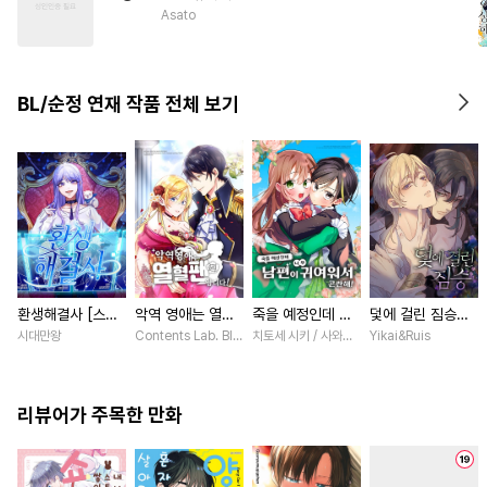
#
까칠수
#
트라우마
Asato
#
피폐물
#
또라이공
#
쓰레기수
#
시리어스
BL/순정 연재 작품 전체 보기
#
다공일수
#
주종관계
#
재회물
환생해결사 [스크
악역 영애는 열혈
죽을 예정인데 남
덫에 걸린 짐승
롤]
팬입니다! [스크
편이 너무 귀여워
[스크롤]
시대만왕
Contents Lab. Blue TOKYO / 카라스마 시메이, ZUZU
치토세 시키 / 사와노 이즈미
Yikai&Ruis
롤]
서 곤란해! [스크
롤]
리뷰어가 주목한 만화