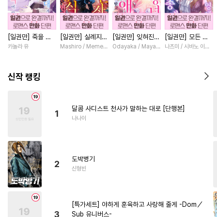
#
리맨물
#
츤데레공
#
성인용품
#
평범수
#
친구
[일권만] 죽을 뻔
[일권만] 실례지만
[일권만] 잊혀진
[일권만] 모든 것
#
헌신수
#
돔섭버스
한 늑대가 운명의
약혼자님, 당신의
왕녀지만 정략결혼
을 포기한 평범한
카놀라 유
Mashiro / Memeko
Odayaka / Maya Koike
나츠미 / 시바노 이즈미
#
회귀물
#
가이드버스
짝이 되기까지 [단
눈은 장식인가요?
한 남편에게 익애
영애는 젊은 빙제
행본]
[단행본]
받고 있습니다 [단
의 총애를 받는다
#
능글수
#
SM
#
음험공
행본]
[단행본]
신작 랭킹
#
계약관계
#
집착공
#
귀염수
#
장발
#
동양풍
달콤 사디스트 천사가 말하는 대로 [단행본]
1
#
임신수
#
침착수
나나이
#
웹툰단행본
#
떡대공
#
안경수
#
역사/시대물
도박병기
#
모럴리스
#
하드코어
2
신형빈
#
미남수
#
직진수
#
유사근친
#
학원/캠퍼스
[특가세트] 야하게 훈육하고 사랑해 줄게 -Dom／
#
SF
#
육아물
#
계략공
3
Sub 유니버스-