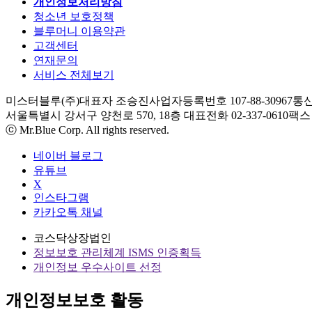
개인정보처리방침
청소년 보호정책
블루머니 이용약관
고객센터
연재문의
서비스 전체보기
미스터블루(주)
대표자 조승진
사업자등록번호 107-88-30967
통신
서울특별시 강서구 양천로 570, 18층
대표전화 02-337-0610
팩스 0
ⓒ Mr.Blue Corp. All rights reserved.
네이버 블로그
유튜브
X
인스타그램
카카오톡 채널
코스닥상장법인
정보보호 관리체계 ISMS 인증획득
개인정보 우수사이트 선정
개인정보보호 활동