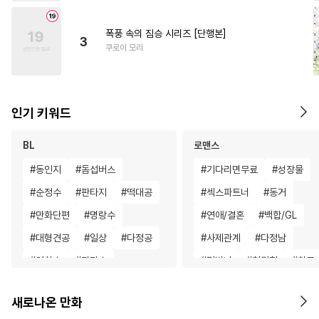
폭풍 속의 짐승 시리즈 [단행본]
3
쿠로이 모리
인기 키워드
BL
로맨스
#
동인지
#
돔섭버스
#
기다리면무료
#
성장물
#
순정수
#
판타지
#
떡대공
#
섹스파트너
#
동거
#
만화단편
#
명랑수
#
연애/결혼
#
백합/GL
#
대형견공
#
일상
#
다정공
#
사제관계
#
다정남
#
연하수
#
잔망수
#
평범녀
#
첫경험
#
친구
#
하드코어
#
상처수
#
후회녀
#
절륜남
#
우정
새로나온 만화
#
회귀물
#
변태
#
후회공
#
재회물
#
개그/코믹