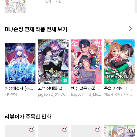
안자이 카린
#
사제관계
#
강수
#
달달물
#
미인수
#
동물
#
드라마
BL/순정 연재 작품 전체 보기
환생해결사 [스크
고백 상대를 잘못
웬수 같은 소꿉친
죽을 예정인데 남
롤]
골랐습니다 [스크
구와 육아 중입니
편이 너무 귀여워
시대만왕
pigeon D, XY COMICS / chacha, EL, Kylin
happy mind, MokumeKyo / MokumeKyo,
치토세 시키 / 사와노 
롤]
다 [스크롤]
서 곤란해! [스크
롤]
리뷰어가 주목한 만화