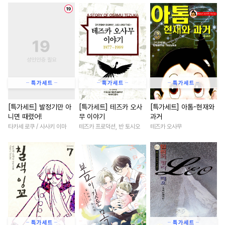
#
능욕공
#
복수
#
유혹
#
친구>연인
#
집착남
#
모럴리스
#
헤테로공
#
능욕
#
육아물
#
무심남
#
역키잡
#
능글공
#
군림수
#
영상화
#
성장물
#
피폐
#
쓰레기수
#
광공
#
짝사랑
#
삼각관계
#
츤데레공
#
도망수
#
힐링물
#
역사/시대물
#
무심공
#
연상공
#
평범녀
#
연하남
#
개그/코믹
#
원나잇
#
3P
#
애증관계
#
드라마
#
일
[특가세트] 발정기만 아
[특가세트] 테즈카 오사
[특가세트] 아톰-현재와
니면 때렸어!
무 이야기
과거
#
다각관계
#
친구>연인
#
연상연하
#
현대물
타카세 로쿠 / 사사키 이마
테즈카 프로덕션, 반 토시오
테즈카 오사무
#
문란수
#
계약관계
#
첫사랑
#
나이차커플
#
이세계물
#
첫경험
#
까칠남
#
능글남
#
연예
#
직진공
#
사랑꾼공
#
이세계물
#
게임
#
절륜
#
페티쉬
#
굴림수
#
직진녀
#
직진남
#
친구
#
섹스파트너
#
민감수
#
오피스물
#
학원/캠퍼스
#
능력수
#
존댓말공
#
명문세가
#
죽음/살인