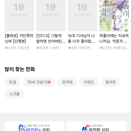
[볼레로] 거인족의
[인디고] 그렇게
늑대 기사님이 나
외톨이에는 익숙하
신부 [단행본]
말하면 안아버린다
를 너무 좋아합니
니까요. 약혼자 방
[단행본]
다! [스크롤]
치 중! [단행본]
1.5만
이토카즈
6.8천
니야마
4천
아즈타카
2.5만
하레타 준 / 
많이 찾는 만화
완결
19세 관람가
정액제
이벤트
할리퀸
스크롤
10배 적립, 2시간 먼저
원스토어에서
완전판+
설치
완전판 설치