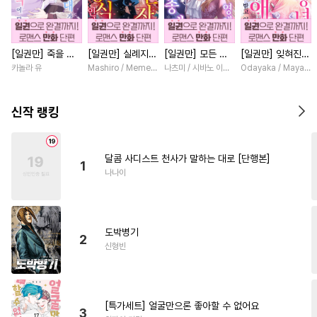
#
수인
#
역사/시대물
#
벤츠공
#
능력공
#
첫사랑
[일권만] 죽을 뻔
[일권만] 실례지만
[일권만] 모든 것
[일권만] 잊혀진
#
냉혈공
#
침착수
#
예민수
한 늑대가 운명의
약혼자님, 당신의
을 포기한 평범한
왕녀지만 정략결혼
카놀라 유
Mashiro / Memeko
나츠미 / 시바노 이즈미
Odayaka / Maya Ko
#
욕망수
#
평범수
짝이 되기까지 [단
눈은 장식인가요?
영애는 젊은 빙제
한 남편에게 익애
행본]
[단행본]
의 총애를 받는다
받고 있습니다 [단
#
짝사랑공
#
유혹수
[단행본]
행본]
신작 랭킹
#
가이드버스
#
현대물
#
미인공
#
음험공
#
계략공
달콤 사디스트 천사가 말하는 대로 [단행본]
1
#
유사근친
#
능욕수
나나이
#
육아물
#
삼각관계
#
시리어스
#
얼빠수
#
동거
도박병기
#
조폭공
#
SF
#
절륜공
2
신형빈
#
동정수
#
짝사랑
#
다정수
#
미남수
#
능글수
#
연애/결혼
#
수한정다정공
[특가세트] 얼굴만으론 좋아할 수 없어요
3