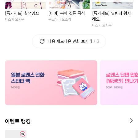
#
순정공
#
변태공
#
장발
#
능력녀
#
회귀물
#
초능
[특가세트] 칠색잉꼬
[비비] 봄이 깃든 목석
[특가세트] 밀림의 왕자
#
떡대수
#
대물공
#
친구
#
고수위
#
부부
#
계략남
레오
테즈카 오사무
우노하나 오소라
#
재회물
#
직진수
#
난폭공
#
철벽남
#
친구>연인
테즈카 오사무
#
또라이공
#
임신수
#
서양풍
#
후회남
#
재벌
다음 새로나온 만화 보기
1
3
#
웹툰단행본
#
변태수
#
다정남
#
기억상실
#
초딩공
#
소심수
#
키작공
#
원나잇
#
선후배
#
촉수
#
초능력
#
능욕
#
소설원작
#
환생물
#
선후배
#
단정수
#
배틀연애
#
상처녀
#
다공일수
#
BDSM
#
복수물
#
영혼바뀜
#
피폐물
#
연상연하
#
판타지/SF
#
동양풍
#
애증관계
#
평범공
#
짝사랑
#
로맨스
#
철벽
#
고수위
#
연예계
#
수인수
#
학원/캠퍼스
#
계약관계
이벤트 랭킹
#
성인용품
#
까칠수
#
인외존재
#
로맨스
#
리맨물
#
집착공
#
연하공
#
차원이동물