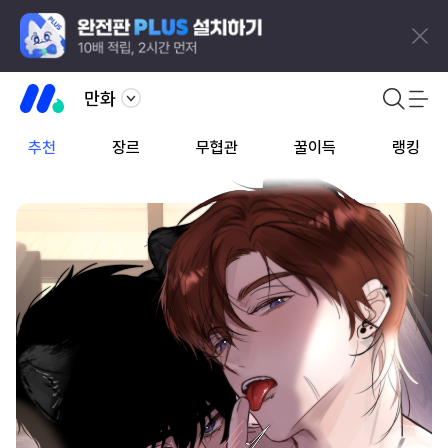
만화
추천
장르
무협관
꿀이득
랭킹