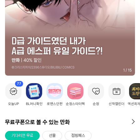
2
/
15
77
오늘UP
BL머니확인
로맨스단편
순정스타터팩
순정
신작캘린더
액션최
무료쿠폰으로 볼 수 있는 만화
기다리면 무료
선물
점핑패스