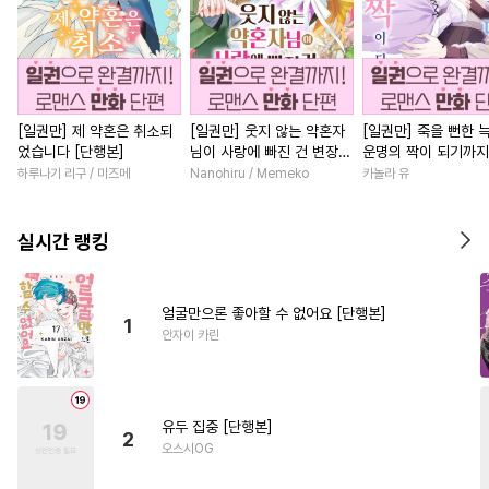
[일권만] 제 약혼은 취소되
[일권만] 웃지 않는 약혼자
[일권만] 죽을 뻔한 
었습니다 [단행본]
님이 사랑에 빠진 건 변장한
운명의 짝이 되기까지
저인 것 같습니다 [단행본]
본]
하루나기 리구 / 미즈메
Nanohiru / Memeko
카놀라 유
실시간 랭킹
얼굴만으론 좋아할 수 없어요 [단행본]
1
안자이 카린
유두 집중 [단행본]
2
오스시OG