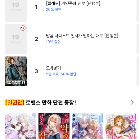
[볼레로] 거인족의 신부 [단행본]
#
OO버스
#
인외존재
1
20% 할인
#
아방수
#
트라우마
#
감자수
#
후회수
#
헌신수
#
안경수
#
동양풍
#
연상수
달콤 사디스트 천사가 말하는 대로 [단행본]
2
10% 할인
#
소설원작
#
서양풍
#
까칠공
#
강공
#
오메가버스
#
후방주의
도박병기
3
#
동정공
#
미남공
#
무심수
5권 무료, 50% 할인
#
귀염수
#
조교
#
질투
#
감금/강제
#
기억상실
[일권만]
로맨스 만화 단편 등장!
#
츤데레수
#
학원/캠퍼스
#
배틀연애
#
오해/착각
#
부부
#
주종관계
#
SM
#
순진수
#
힐링물
#
적극수