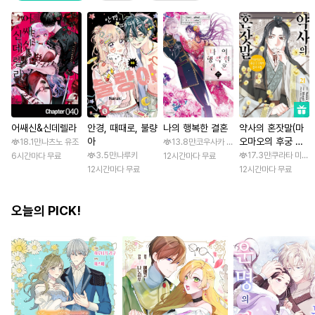
어쌔신&신데렐라
안경, 때때로, 불량
나의 행복한 결혼
약사의 혼잣말(마
아
오마오의 후궁 수
18.1만
나츠노 유조
13.8만
코우사카 리토 / 아기토기 아쿠미
수께끼 풀이수첩)
3.5만
나루키
17.3만
쿠라타 미노지
6시간마다 무료
12시간마다 무료
12시간마다 무료
12시간마다 무료
오늘의 PICK!