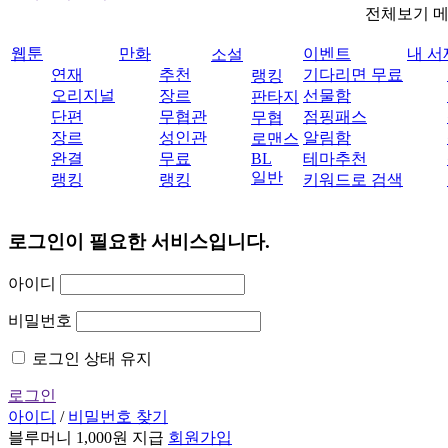
전체보기 
웹툰
만화
이벤트
내 서
소설
연재
추천
기다리면 무료
랭킹
오리지널
장르
선물함
판타지
단편
무협관
점핑패스
무협
장르
성인관
알림함
로맨스
완결
무료
BL
테마추천
일반
랭킹
랭킹
키워드로 검색
로그인이 필요한 서비스입니다.
아이디
비밀번호
로그인 상태 유지
로그인
아이디
/
비밀번호 찾기
블루머니 1,000원 지급
회원가입