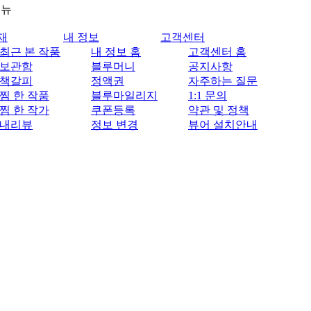
메뉴
재
내 정보
고객센터
최근 본 작품
내 정보 홈
고객센터 홈
보관함
블루머니
공지사항
책갈피
정액권
자주하는 질문
찜 한 작품
블루마일리지
1:1 문의
찜 한 작가
쿠폰등록
약관 및 정책
내리뷰
정보 변경
뷰어 설치안내