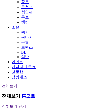
장르
무협관
성인관
무료
랭킹
소설
랭킹
판타지
무협
로맨스
BL
일반
이벤트
기다리면 무료
선물함
점핑패스
전체보기
전체보기
홈으로
전체보기 닫기