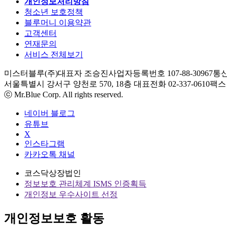
개인정보처리방침
청소년 보호정책
블루머니 이용약관
고객센터
연재문의
서비스 전체보기
미스터블루(주)
대표자 조승진
사업자등록번호 107-88-30967
통신
서울특별시 강서구 양천로 570, 18층
대표전화 02-337-0610
팩스 0
ⓒ Mr.Blue Corp. All rights reserved.
네이버 블로그
유튜브
X
인스타그램
카카오톡 채널
코스닥상장법인
정보보호 관리체계 ISMS 인증획득
개인정보 우수사이트 선정
개인정보보호 활동