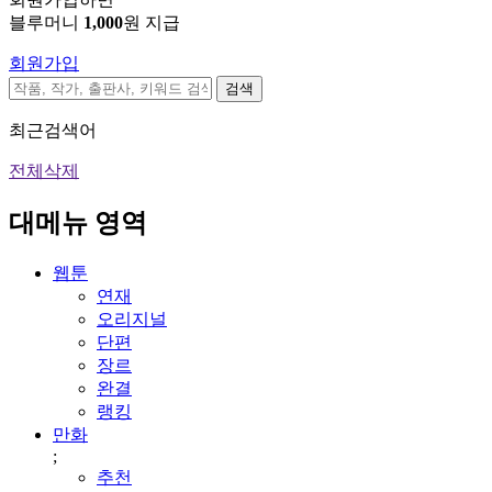
블루머니
1,000
원 지급
회원가입
검색
최근검색어
전체삭제
대메뉴 영역
웹툰
연재
오리지널
단편
장르
완결
랭킹
만화
;
추천