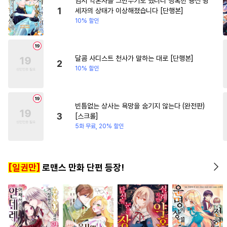
임시 약혼자를 그만두기로 했더니 냉혹한 용신 왕
#
기억상실
#
재벌공
#
연하남
#
절륜
#
우정
1
세자의 상태가 이상해졌습니다 [단행본]
10% 할인
#
능력공
#
민감수
#
수인
#
다정남
#
애증관계
#
일
#
존댓말공
#
짝사랑공
#
선후배
#
동정공
#
서양풍
#
원나잇
달콤 사디스트 천사가 말하는 대로 [단행본]
2
10% 할인
#
침착수
#
소심수
#
조교
#
질투
#
순정수
#
섹스파트너
#
능욕
빈틈없는 상사는 욕망을 숨기지 않는다 (완전판)
3
[스크롤]
#
역사/시대물
#
현대물
5화 무료, 20% 할인
#
애증관계
#
헤테로공
#
순정공
#
무심수
#
순진수
[일권만]
로맨스 만화 단편 등장!
#
냉혈공
#
부부
#
유혹
#
주종관계
#
후회수
#
헌신공
#
욕망수
#
헌신수
#
친구
#
SM
#
조폭공