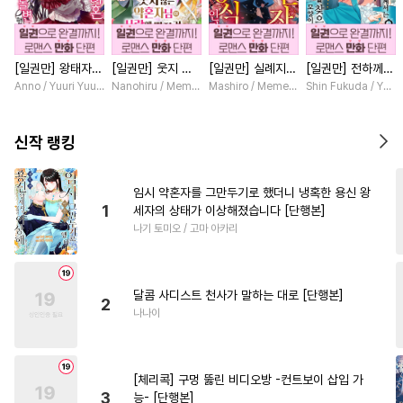
#
군림수
#
까칠공
#
벤츠공
#
무심공
#
츤데레수
#
혐관
[일권만] 왕태자님
[일권만] 웃지 않
[일권만] 실례지만
[일권만] 전하께서
#
예민수
#
트라우마
과의 약혼을 거절
는 약혼자님이 사
약혼자님, 당신의
는 오늘도 운명의
Anno / Yuuri Yuudachi
Nanohiru / Memeko
Mashiro / Memeko
Shin Fukuda / Yoko
#
츤데레공
#
일상
#
연상공
했더니 어째서인지
랑에 빠진 건 변장
눈은 장식인가요?
상대를 찾으신 모
얀데레로 돌변했습
한 저인 것 같습니
[단행본]
양이네요 (웃음)
#
회귀물
#
모럴리스
니다 [단행본]
다 [단행본]
[단행본]
신작 랭킹
#
음험공
#
첫경험
#
굴림수
#
페티쉬
#
옴니버스
임시 약혼자를 그만두기로 했더니 냉혹한 용신 왕
1
세자의 상태가 이상해졌습니다 [단행본]
#
감금/강제
#
평범공
나기 토미오 / 고마 아카리
#
다공일수
#
변태공
#
판타지
#
이세계물
달콤 사디스트 천사가 말하는 대로 [단행본]
#
임신수
#
또라이공
2
나나이
#
도망수
#
웹툰단행본
#
절륜공
#
직진공
[체리콕] 구멍 뚫린 비디오방 -컨트보이 삽입 가
#
대형견공
#
미남수
3
능- [단행본]