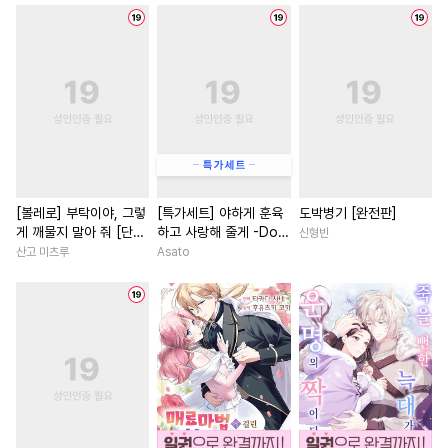
#
다각관계
#
난폭공
#
힐링물
#
부부
#
회귀물
#
소설원작
#
떡대수
#
명문세가
#
첫경험
#
동양풍
#
강공
#
아방수
#
나이차커플
#
후회남
#
연예계
#
수한정다정공
#
첫사랑
#
다각관계
#
초딩공
#
인싸공
#
동거
#
능글남
#
상처녀
#
직진
#
미남공
#
떡대공
#
계략수
#
일상
#
초능력
#
짝사랑
#
능글공
#
사랑꾼공
#
친구>연인
#
평범녀
[볼레로] 부탁이야, 그렇
[특가세트] 야하게 훈육
도박병기 [완전판]
게 깨물지 말아 줘 [단행
하고 사랑해 줄게 -Dom
신형빈
#
연하공
#
잔망수
#
집착남
#
성장물
본]
／Sub 유니버스-
산고 미츠루
Asato
#
오메가버스
#
감자수
#
차원이동물
#
육아물
#
고수위
#
유혹수
#
다정공
#
환생물
#
다정남
#
자낮수
#
BDSM
#
섹스파트너
#
동양풍
#
친구>연인
#
삼각관계
#
로맨스
#
친구
#
다정수
#
촉수
#
계약관계
#
역사/시대물
#
연애/결혼
#
집착수
#
능욕공
#
복수물
#
친구
#
절륜남