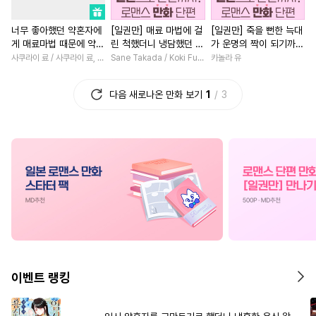
#
가이드버스
#
적극수
#
소설원작
#
능력녀
너무 좋아했던 약혼자에
[일권만] 매료 마법에 걸
[일권만] 죽을 뻔한 늑대
#
성인용품
#
수인수
#
후회녀
#
성장물
#
복수
게 매료마법 때문에 약혼
린 척했더니 냉담했던 약
가 운명의 짝이 되기까지
#
미인수
#
초능력
#
드라마
#
계략남
#
까칠남
#
철벽
파기당했습니다
혼자가 맹목적인 사랑꾼
[단행본]
사쿠라이 료 / 사쿠라이 료, 시이나 사에라
Sane Takada / Koki Fuyutsuki
카놀라 유
이 되었습니다 [단행본]
#
개그/코믹
#
만화단편
#
첫사랑
#
현대물
다음 새로나온 만화 보기
1
3
#
개아가공
#
키작공
#
개그/코믹
#
재벌남
#
얼빠수
#
변태
#
까칠수
#
연애/결혼
#
원나잇
#
첫사랑
#
OO버스
#
영상화
#
재회물
#
서양
#
능욕수
#
동물
#
돔섭버스
#
학원/캠퍼스
#
드라마
#
짝사랑
#
장발
#
후방주의
#
무심남
#
직진남
#
집착공
#
계략공
#
인외존재
#
직진남
#
시리어스
#
안경수
#
오피스물
#
소년
#
능욕
#
연하수
#
연상연하
#
3P
#
영혼바뀜
#
평범녀
#
동
이벤트 랭킹
#
귀염수
#
배틀연애
#
광공
#
고수위
#
연예계
#
할리
#
능글수
#
대물공
#
학원/캠퍼스
#
연상연하