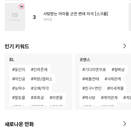
사랑받는 아이돌 군은 변태 자석 [스크롤]
3
야이코
인기 키워드
BL
로맨스
#
동인지
#
인외존재
#
기다리면무료
#
철벽남
#
미인공
#
학원/캠퍼스
#
배틀연애
#
사제관계
#
능력수
#
오해/착각
#
친구>연인
#
이세계물
#
힐링물
#
후회공
#
리맨물
#
짝사랑
#
계약관계
#
게
#
문란수
#
달달물
#
육아물
#
로맨스
#
현대물
#
연상수
#
선후배
#
백합/GL
#
삼각관계
새로나온 만화
#
쓰레기수
#
하드코어
#
판타지/SF
#
죽음/살인