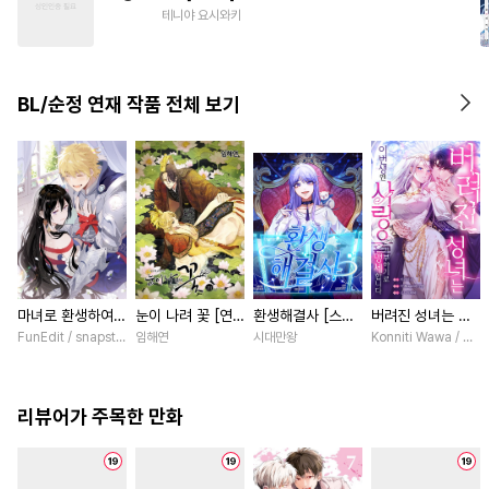
#
재회물
#
상처수
#
강수
테니야 요시와키
#
변태수
#
철벽수
#
상처공
#
명랑수
#
단정수
BL/순정 연재 작품 전체 보기
#
사제관계
#
동정수
#
피폐물
#
평범수
마녀로 환생하여
눈이 나려 꽃 [연
환생해결사 [스크
버려진 성녀는 이
성기사를 키웠다
재]
롤]
번 생엔 사랑을 거
FunEdit / snapstudio
임해연
시대만왕
Konniti Wawa / Mar
[스크롤]
부하기로 맹세합니
다 [스크롤]
리뷰어가 주목한 만화