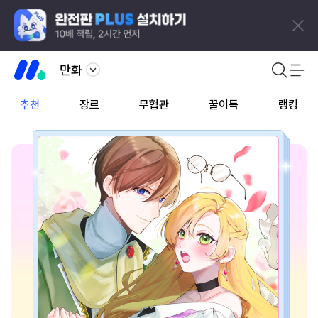
만화
추천
장르
무협관
꿀이득
랭킹