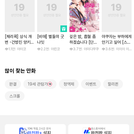
[체리콕] 상식 개
[비애] 별들의 굿
깊은 밤, 흡혈 좀
야쿠자는 부하에게
변 -건방진 양키
나잇
하겠습니다 [단행
안기고 싶어 [스크
한 달간 마음대로
본]
롤]
1.1만
야이코
2.2천
아린코
3.7천
아미다무쿠
3.6천
이이이 이루
범하기- [단행본]
많이 찾는 만화
완결
19세 관람가
정액제
이벤트
할리퀸
스크롤
10배 적립, 2시간 먼저
원스토어에서
완전판+
설치
완전판 설치