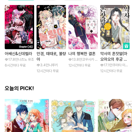
어쌔신&신데렐라
안경, 때때로, 불량
나의 행복한 결혼
약사의 혼잣말(마
아
오마오의 후궁 수
17.8만
나츠노 유조
13.8만
코우사카 리토 / 아기토기 아쿠미
수께끼 풀이수첩)
3.4만
나루키
17.1만
쿠라타 미노지 
6시간마다 무료
12시간마다 무료
12시간마다 무료
12시간마다 무료
오늘의 PICK!