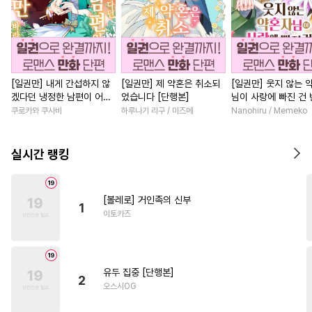
[일권만] 내게 간섭하지 않
[일권만] 제 약혼은 취소되
[일권만] 웃지 않는 
겠다던 냉정한 남편이 어째
었습니다 [단행본]
님이 사랑에 빠진 건
선지 저만 바라봅니다 [단행
저인 것 같습니다 [단
쿠로카와 쿠사비
하루나기 리구 / 미즈메
Nanohiru / Memeko
본]
실시간 랭킹
[볼레로] 거인족의 신부
1
이토카즈
유두 집중 [단행본]
2
오스시OG