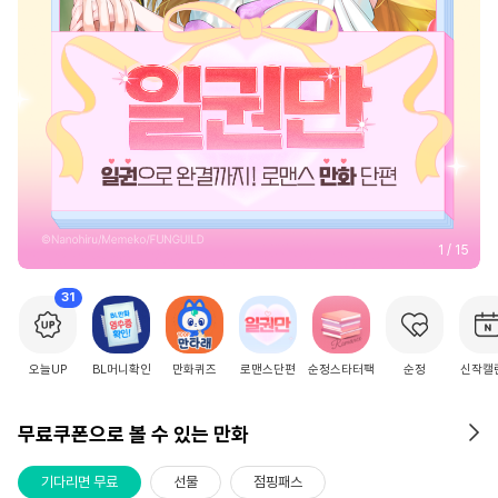
2
/
15
31
오늘UP
BL머니확인
만화퀴즈
로맨스단편
순정스타터팩
순정
신작캘
무료쿠폰으로 볼 수 있는 만화
기다리면 무료
선물
점핑패스