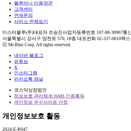
블루머니 이용약관
고객센터
연재문의
서비스 전체보기
미스터블루(주)
대표자 조승진
사업자등록번호 107-88-30967
통신
서울특별시 강서구 양천로 570, 18층
대표전화 02-337-0610
팩스 0
ⓒ Mr.Blue Corp. All rights reserved.
네이버 블로그
유튜브
X
인스타그램
카카오톡 채널
코스닥상장법인
정보보호 관리체계 ISMS 인증획득
개인정보 우수사이트 선정
개인정보보호 활동
2024-E-R047