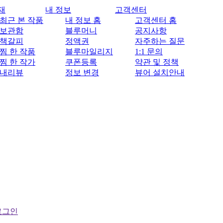
재
내 정보
고객센터
최근 본 작품
내 정보 홈
고객센터 홈
보관함
블루머니
공지사항
책갈피
정액권
자주하는 질문
찜 한 작품
블루마일리지
1:1 문의
찜 한 작가
쿠폰등록
약관 및 정책
내리뷰
정보 변경
뷰어 설치안내
로그인