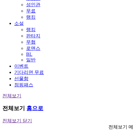
성인관
무료
랭킹
소설
랭킹
판타지
무협
로맨스
BL
일반
이벤트
기다리면 무료
선물함
점핑패스
전체보기
전체보기
홈으로
전체보기 닫기
전체보기 