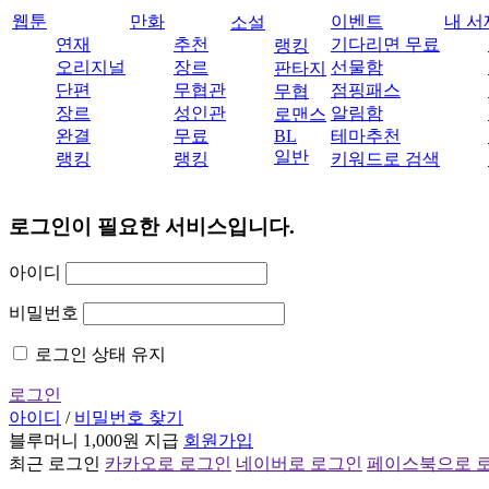
웹툰
만화
이벤트
내 서
소설
연재
추천
기다리면 무료
랭킹
오리지널
장르
선물함
판타지
단편
무협관
점핑패스
무협
장르
성인관
알림함
로맨스
완결
무료
BL
테마추천
일반
랭킹
랭킹
키워드로 검색
로그인이 필요한 서비스입니다.
아이디
비밀번호
로그인 상태 유지
로그인
아이디
/
비밀번호 찾기
블루머니 1,000원 지급
회원가입
최근 로그인
카카오로 로그인
네이버로 로그인
페이스북으로 