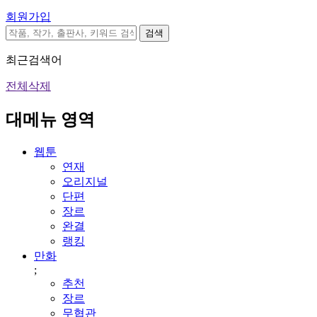
회원가입
검색
최근검색어
전체삭제
대메뉴 영역
웹툰
연재
오리지널
단편
장르
완결
랭킹
만화
;
추천
장르
무협관