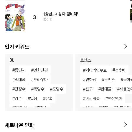
[꽃님] 세상아 덤벼라!
3
황미리
인기 키워드
BL
로맨스
#
동인지
#
만화단편
#
기다리면무료
#
선후배
#
떡대공
#
트라우마
#
연하남
#
로맨스
#
육아
#
단정수
#
욕망수
#
도망수
#
친구
#
현대물
#
배틀연
#
강수
#
일상
#
유혹
#
이세계물
#
연상연하
#
OO버스
#
후회수
#
부부
#
우정
#
인외존재
#
능욕공
#
소심수
#
직진남
#
죽음/살인
새로나온 만화
#
수한정다정공
#
유혹수
#
소설원작
#
성장물