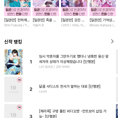
#
가이드버스
#
집착수
#
판타지
#
재벌공
#
능욕
[일권만] 전하께서
[일권만] 죽을 뻔
[일권만] 모든 것
[일권만] 기억상실
#
동정수
#
친구
#
능글수
는 오늘도 운명의
한 늑대가 운명의
을 포기한 평범한
악역 영애는 공략
Shin Fukuda / Yoko Kurosu
카놀라 유
나츠미 / 시바노 이즈미
Minoru Katsura / M
#
벤츠공
#
배틀연애
상대를 찾으신 모
짝이 되기까지 [단
영애는 젊은 빙제
대상인 얀데레 의
양이네요 (웃음)
행본]
의 총애를 받는다
붓 오라버니에게서
#
역사/시대물
#
순정수
[단행본]
[단행본]
도망칠 수가 없다
신작 랭킹
[단행본]
#
떡대수
#
수인수
#
드라마
#
까칠공
#
까칠수
#
얼빠수
임시 약혼자를 그만두기로 했더니 냉혹한 용신 왕
1
세자의 상태가 이상해졌습니다 [단행본]
#
미인수
#
BDSM
#
미인공
나기 토미오 / 고마 아카리
#
적극수
#
계략수
#
예민수
#
자낮수
#
후회공
#
육아물
달콤 사디스트 천사가 말하는 대로 [단행본]
#
난폭공
#
헌신공
2
나나이
#
옴니버스
#
냉혈공
#
다각관계
#
재회물
[체리콕] 구멍 뚫린 비디오방 -컨트보이 삽입 가
#
다공일수
#
원나잇
3
능- [단행본]