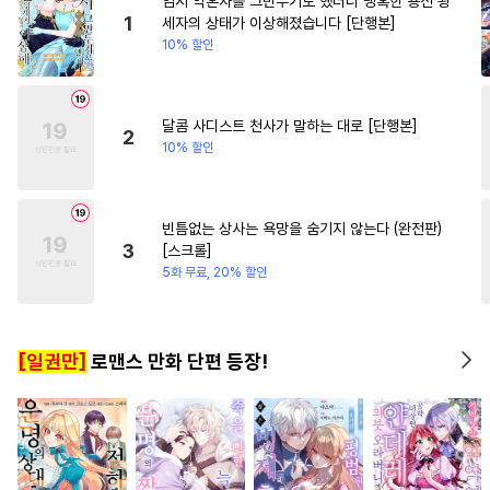
임시 약혼자를 그만두기로 했더니 냉혹한 용신 왕
#
능글공
#
미남공
#
초딩공
#
오피스물
#
평범녀
1
세자의 상태가 이상해졌습니다 [단행본]
10% 할인
#
고수위
#
학원/캠퍼스
#
직진남
#
리맨물
#
연상공
#
선후배
#
현대물
#
개그/코믹
달콤 사디스트 천사가 말하는 대로 [단행본]
2
10% 할인
#
섹스파트너
#
개아가공
#
하드코어
#
감금/강제
#
촉수
#
능력수
#
평범수
빈틈없는 상사는 욕망을 숨기지 않는다 (완전판)
3
[스크롤]
#
서양풍
#
동양풍
5화 무료, 20% 할인
#
돔섭버스
#
미남수
#
성인용품
#
상처공
[일권만]
로맨스 만화 단편 등장!
#
달달물
#
잔망수
#
초능력
#
무심공
#
츤데레공
#
아방수
#
민감수
#
부부
#
쓰레기수
#
애증관계