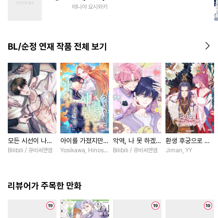
#
평범공
#
친구>연인
테니야 요시와키
#
변태
#
힐링물
#
존댓말공
#
이세계물
BL/순정 연재 작품 전체 보기
모든 시선이 나에
아이를 가졌지만
악역, 나 못 하겠어
환생 후궁으로 살
게 [스크롤]
사랑 없는 결혼은
[스크롤]
아가는 법 [스크
Bilibili / 큐비씨앤엠
Yosikawa, Hinoshika tamon / Hinoshika tamon, Tomomi I
Bilibili / 큐비씨엔엠
Jiman, YY
거절합니다 [스크
롤]
롤]
리뷰어가 주목한 만화