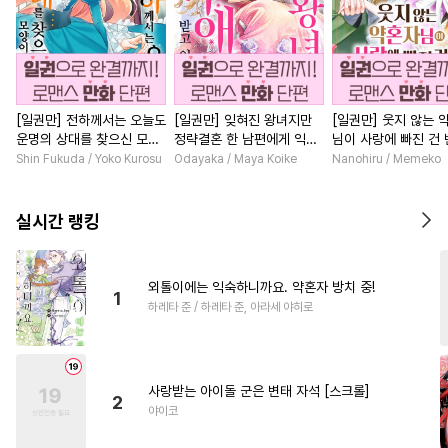
[일권만] 전하께서는 오늘도
[일권만] 잊혀진 왕녀지만
[일권만] 웃지 않는 
운명의 상대를 찾으신 모양
정략결혼 한 남편에게 익애
님이 사랑에 빠진 건
이네요 (웃음) [단행본]
받고 있습니다 [단행본]
저인 것 같습니다 [단
Shin Fukuda / Yoko Kurosu
Odayaka / Maya Koike
Nanohiru / Memeko
실시간 랭킹
외톨이에는 익숙하니까요. 약혼자 방치 중!
1
하레타 준 / 하레타 준, 아라세 야히로
사랑받는 아이돌 군은 변태 자석 [스크롤]
2
야이코