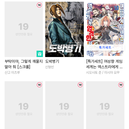
#
헌신수
#
동물
#
군림수
#
후회남
#
나이차커플
#
츤데레수
#
귀염수
#
동거
#
일상
#
백합/GL
#
페티쉬
#
침착수
#
굴림수
#
성장물
#
로맨스
#
복수
#
인외존재
#
연예계
#
3P
#
판타지/SF
#
집착남
#
조폭공
#
사제관계
#
계약관계
#
서양풍
#
키작공
#
순진수
#
문란수
#
상처녀
#
할리퀸
#
계략
#
짝사랑공
#
대물공
#
삼각관계
#
명문세가
부탁이야, 그렇게 깨물지
도박병기
[특가세트] 여성향 게임
말아 줘 [스크롤]
세계는 엑스트라에게 엄
신형빈
#
무심수
#
능욕수
#
SM
#
힐링물
#
철벽남
격한 세계입니다
산고 미츠루
시오사토 준 / 미시마 요무
#
직진공
#
명랑수
#
강공
#
연애/결혼
#
다각관계
#
모럴리스
#
웹툰단행본
#
재벌남
#
게임
#
드라마
#
후방주의
#
상처수
#
첫사랑
#
다정남
#
기억상실
#
첫사랑
#
혐관
#
친구>연인
#
차원이동물
#
회귀물
#
철벽수
#
연하공
#
고수위
#
소년
#
개그/
#
임신수
#
연하수
#
순정공
#
복수
#
까칠남
#
짝사랑