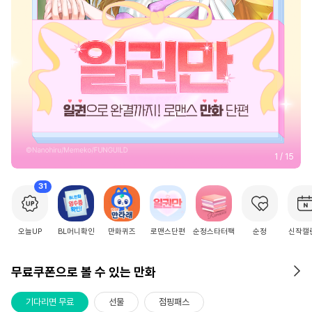
2
/
15
31
오늘UP
BL머니확인
만화퀴즈
로맨스단편
순정스타터팩
순정
신작캘
무료쿠폰으로 볼 수 있는 만화
기다리면 무료
선물
점핑패스