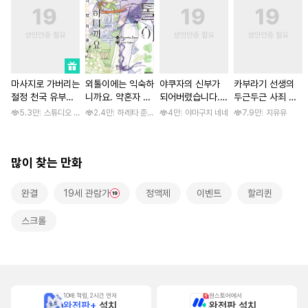
마사지로 가버리는
외톨이에는 익숙하
야쿠자의 신부가
카부라기 선생의
절정 천국 유부녀
니까요. 약혼자 방
되어버렸습니다.
두근두근 사죄 방
[스크롤]
치 중! [단행본]
[스크롤]
문 [스크롤]
5.3만
스튜디오 후안
2.4만
하레타 준 / 하레타 준, 아라세 야히로
4만
야마구치 네네
7.9만
지유유
많이 찾는 만화
완결
19세 관람가
정액제
이벤트
할리퀸
스크롤
10배 적립, 2시간 먼저
원스토어에서
완전판+
설치
완전판 설치