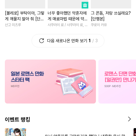
#
인싸공
#
시리어스
#
질투
#
철벽녀
#
재회물
[볼레로] 부탁이야, 그렇
너무 좋아했던 약혼자에
그 콘돔, 저랑 쓰실래요?
#
능력공
#
소설원작
#
역사/시대물
#
능글남
게 깨물지 말아 줘 [단행
게 매료마법 때문에 약혼
[단행본]
#
절륜공
#
계약관계
#
현대물
#
연예계
#
친구
본]
파기당했습니다
산고 미츠루
사쿠라이 료 / 사쿠라이 료, 시이나 사에라
쿠로이 카유
#
주종관계
#
다정공
#
수인
#
사제관계
#
직진녀
다음 새로나온 만화 보기
1
3
#
첫경험
#
집착공
#
짝사랑
#
학원/캠퍼스
#
오메가버스
#
안경수
#
원나잇
#
초능력
#
오해/착각
#
또라이공
#
애증관계
#
절륜
#
영상
#
피폐물
#
감자수
#
동거
#
회귀물
#
무심남
#
후회
#
변태공
#
짝사랑
#
변태수
#
영혼바뀜
#
환생물
#
연상연하
#
조교
#
다정수
#
섹스파트너
#
친구>연인
#
음험공
#
삼각관계
#
능력녀
#
평범녀
#
첫사
#
계략공
#
대형견공
#
광공
#
학원/캠퍼스
#
절륜남
이벤트 랭킹
#
사랑꾼공
#
연상수
#
연애/결혼
#
일상
#
능욕
#
동정공
#
헤테로공
#
장발
#
다정남
#
동양풍
#
첫경