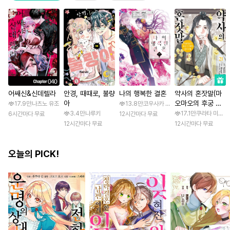
어쌔신&신데렐라
안경, 때때로, 불량
나의 행복한 결혼
약사의 혼잣말(마
아
오마오의 후궁 수
17.9만
나츠노 유조
13.8만
코우사카 리토 / 아기토기 아쿠미
수께끼 풀이수첩)
3.4만
나루키
17.1만
쿠라타 미노지 
6시간마다 무료
12시간마다 무료
12시간마다 무료
12시간마다 무료
오늘의 PICK!