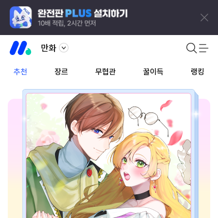
만화
추천
장르
무협관
꿀이득
랭킹