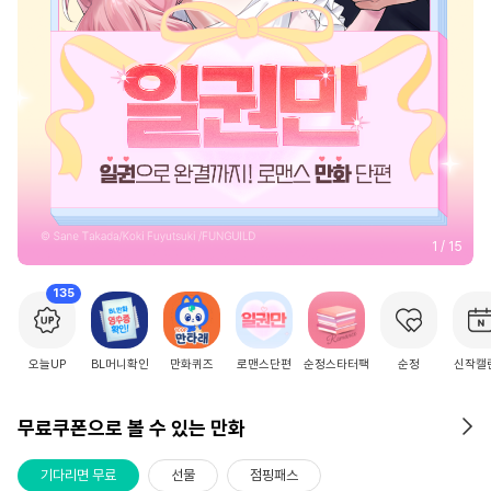
2
/
15
135
오늘UP
BL머니확인
만화퀴즈
로맨스단편
순정스타터팩
순정
신작캘
무료쿠폰으로 볼 수 있는 만화
기다리면 무료
선물
점핑패스