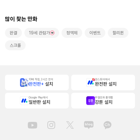
많이 찾는 만화
완결
19세 관람가
정액제
이벤트
할리퀸
스크롤
10배 적립, 2시간 먼저
원스토어에서
완전판+
설치
완전판 설치
Google Play에서
무협만화 플랫폼
일반판 설치
강툰 설치