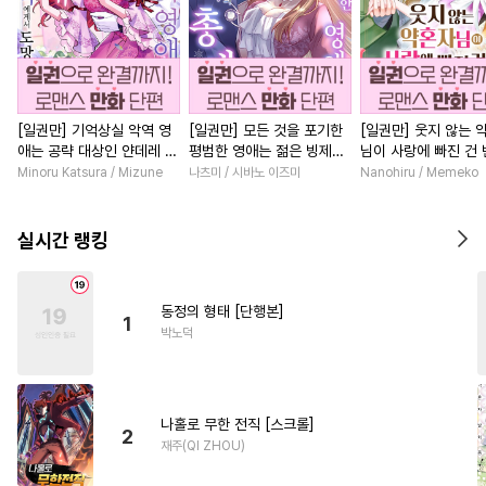
[일권만] 기억상실 악역 영
[일권만] 모든 것을 포기한
[일권만] 웃지 않는 
애는 공략 대상인 얀데레 의
평범한 영애는 젊은 빙제의
님이 사랑에 빠진 건
붓 오라버니에게서 도망칠
총애를 받는다 [단행본]
저인 것 같습니다 [단
Minoru Katsura / Mizune
나츠미 / 시바노 이즈미
Nanohiru / Memeko
수가 없다 [단행본]
실시간 랭킹
동정의 형태 [단행본]
1
박노덕
나홀로 무한 전직 [스크롤]
2
재주(QI ZHOU)