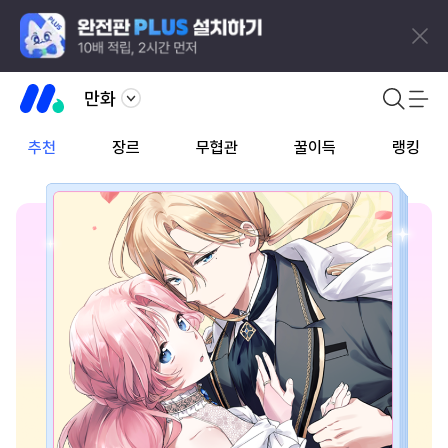
만화
추천
장르
무협관
꿀이득
랭킹