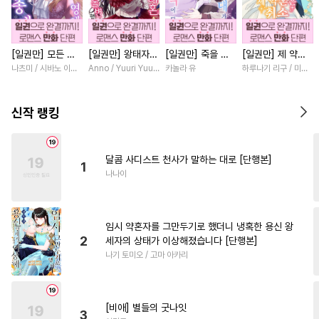
#
다공일수
#
학원/캠퍼스
#
동거
#
유혹
#
동정수
[일권만] 모든 것
[일권만] 왕태자님
[일권만] 죽을 뻔
[일권만] 제 약혼
#
달달물
#
BDSM
#
능력수
을 포기한 평범한
과의 약혼을 거절
한 늑대가 운명의
은 취소되었습니다
나츠미 / 시바노 이즈미
Anno / Yuuri Yuudachi
카놀라 유
하루나기 리구 / 미즈메
#
인외존재
#
냉혈공
영애는 젊은 빙제
했더니 어째서인지
짝이 되기까지 [단
[단행본]
의 총애를 받는다
얀데레로 돌변했습
행본]
#
후회공
#
까칠수
#
평범공
[단행본]
니다 [단행본]
신작 랭킹
#
적극수
#
침착수
#
사랑꾼공
#
능글공
달콤 사디스트 천사가 말하는 대로 [단행본]
1
#
개그/코믹
#
웹툰단행본
나나이
#
변태수
#
짝사랑공
#
강수
#
안경수
#
배틀연애
임시 약혼자를 그만두기로 했더니 냉혹한 용신 왕
#
원나잇
#
능력공
#
다정공
2
세자의 상태가 이상해졌습니다 [단행본]
나기 토미오 / 고마 아카리
#
하드코어
#
육아물
#
평범수
#
존댓말공
#
이세계물
#
민감수
[비애] 별들의 굿나잇
3