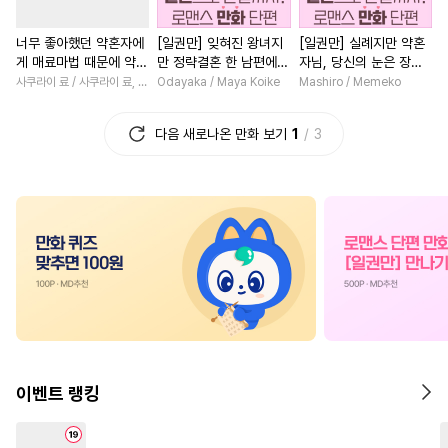
#
순정공
#
집착수
#
미인공
#
철벽녀
#
절륜
#
소년
너무 좋아했던 약혼자에
[일권만] 잊혀진 왕녀지
[일권만] 실례지만 약혼
#
음험공
#
현대물
#
연예계
#
연애/결혼
#
현대물
게 매료마법 때문에 약혼
만 정략결혼 한 남편에게
자님, 당신의 눈은 장식
#
수한정다정공
#
순진수
#
배틀연애
#
영혼바뀜
파기당했습니다 [단행
익애받고 있습니다 [단행
인가요? [단행본]
사쿠라이 료 / 사쿠라이 료, 시이나 사에라
Odayaka / Maya Koike
Mashiro / Memeko
본]
본]
#
후회수
#
집착공
#
잔망수
#
고수위
#
힐링물
#
능력
다음 새로나온 만화 보기
1
3
#
조폭공
#
자낮수
#
환생물
#
인외존재
#
OO버스
#
얼빠수
#
직진남
#
다정남
#
첫사
#
초딩공
#
대형견공
#
능글남
#
일상
#
다각관
#
소설원작
#
다각관계
#
성장물
#
짝사랑
#
집착
#
오해/착각
#
재벌공
#
동거
#
상처녀
#
재회물
#
능글수
#
강공
#
순정수
#
로맨스
#
후회남
#
평범
#
계략공
#
또라이공
#
혐관
#
개그/코믹
#
까칠남
#
무심수
#
판타지
#
미남수
#
무심남
#
애증관계
이벤트 랭킹
#
가이드버스
#
3P
#
문란공
#
회귀물
#
연하남
#
무심공
#
능욕수
#
능욕공
#
죽음/살인
#
역사/시대물