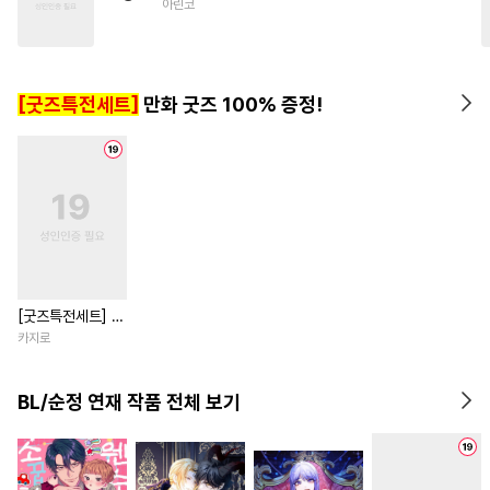
아린코
#
선후배
#
떡대수
#
단정수
#
첫경험
#
계략수
#
다정수
#
대물공
#
임신수
#
고수위
[굿즈특전세트]
만화 굿즈 100% 증정!
#
모럴리스
#
드라마
#
소심수
[굿즈특전세트] 강
아지과 남자친구
카지로
외전
BL/순정 연재 작품 전체 보기