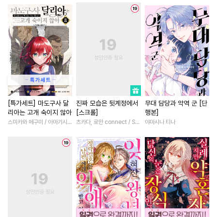
#
옴니버스
#
욕망수
#
복수
#
직진녀
#
사제관계
#
일상
#
리맨물
#
학원/캠퍼스
#
계약관계
#
주종관계
#
헌신수
#
우정
#
다정남
#
첫사랑
#
철벽수
#
SM
#
장발
#
학원/캠퍼스
#
부부
#
츤데레수
#
인싸공
#
판타지/SF
#
직진남
#
쓰레기수
#
힐링물
#
첫경험
#
친구
#
연상연
#
애증관계
#
동양풍
#
연애/결혼
#
성장물
#
게
[특가세트] 마도구사 달
진짜 모습은 뒷계정에서
무대 담당과 악역 군 [단
리아는 고개 숙이지 않아
[스크롤]
행본]
#
벤츠공
#
유혹수
#
절륜공
#
나이차커플
#
연예계
스미카와 메구미 / 아마기시 히사야
츠카다, 로만 connect / SILKLABO
야마시나 티나
#
성인용품
#
회귀물
#
친구>연인
#
삼각관계
#
상처공
#
변태공
#
영상화
#
드라마
#
절륜
#
친구>연인
#
부부
#
친구
#
원나잇
#
동양풍
#
수인수
#
재회물
#
사제관계
#
현대물
#
쓰레기공
#
귀염수
#
육아물
#
재벌남
#
복수
#
연상연하
#
피폐물
#
계략남
#
짝사랑
#
로맨