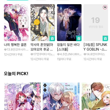
나의 행복한 결혼
약사의 혼잣말(마
잠들지 않은 바다
[크림툰] SPUNK
오마오의 후궁 수
[스크롤]
Y GOBLIN -스펑
13.8만
코우사카 리토 / 아기토기 아쿠미
수께끼 풀이수첩)
키 고블린- [스크
17만
쿠라타 미노지 / 휴우가 나츠
4.5만
JNH.WH Studio / Lasso
14.8만
이쿠야스
12시간마다 무료
롤]
12시간마다 무료
1일마다 무료
12시간마다 무료
오늘의 PICK!