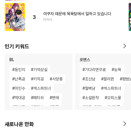
야쿠자 때문에 목욕탕에서 일하고 있습니다
3
타카시
인기 키워드
BL
로맨스
#
동인지
#
기억상실
#
기다리면무료
#
능욕
#
난폭공
#
키작공
#
서양풍
#
조신남
#
할리퀸
#
평범
#
미인수
#
섹스파트너
#
철벽남
#
섹스파트너
#
떡대공
#
페티쉬
#
변태
#
소설원작
#
오피스물
#
헌신공
#
군림수
#
질투
#
친구>연인
#
서양풍
#
조교
#
연상수
#
수인
#
선후배
#
후회녀
새로나온 만화
#
도망수
#
능욕
#
동정공
#
명문세가
#
일상
#
평범