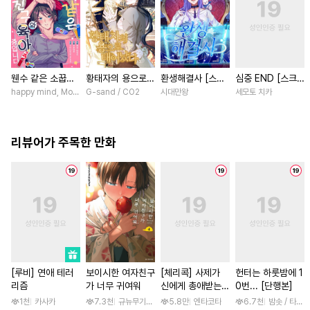
웬수 같은 소꿉친
황태자의 용으로
환생해결사 [스크
심중 END [스크
구와 육아 중입니
태어났다 [스크롤]
롤]
롤]
happy mind, MokumeKyo / MokumeKyo, Sumi Mikamo (Re, AER)
G-sand / CO2
시대만왕
세모토 치카
다 [스크롤]
리뷰어가 주목한 만화
[루비] 연애 테러
보이시한 여자친구
[체리콕] 사제가
헌터는 하룻밤에 1
리즘
가 너무 귀여워
신에게 총애받는
0번... [단행본]
이야기 [단행본]
1천
카사카
7.3천
규뉴무기고항
5.8만
엔타코타
6.7천
밤솟 / 타조알