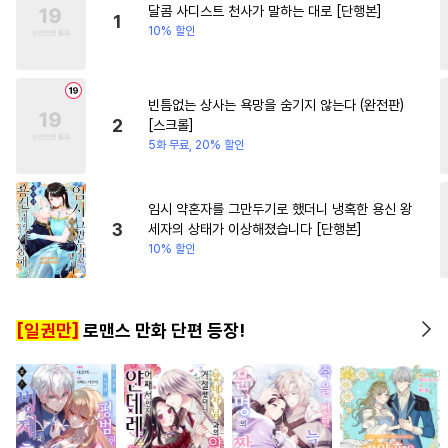
달콤 사디스트 천사가 말하는 대로 [단행본]
#
명랑수
#
츤데레공
1
10% 할인
#
오메가버스
#
짝사랑
#
삼각관계
#
역사/시대물
빈틈없는 상사는 욕망을 숨기지 않는다 (완전판)
#
광공
#
까칠공
#
친구
2
[스크롤]
#
첫사랑
#
연상공
5화 무료, 20% 할인
#
후방주의
#
연하수
#
연하공
#
동물
#
직진공
임시 약혼자를 그만두기로 했더니 냉혹한 용신 왕
3
세자의 상태가 이상해졌습니다 [단행본]
#
초능력
#
미남공
10% 할인
#
만화단편
#
감자수
#
감금/강제
#
헤테로공
[일권만]
로맨스 만화 단편 등장!
#
상처수
#
계약관계
#
굴림수
#
개아가공
#
트라우마
#
촉수
#
예민수
#
아방수
#
문란수