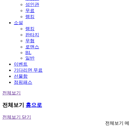
성인관
무료
랭킹
소설
랭킹
판타지
무협
로맨스
BL
일반
이벤트
기다리면 무료
선물함
점핑패스
전체보기
전체보기
홈으로
전체보기 닫기
전체보기 