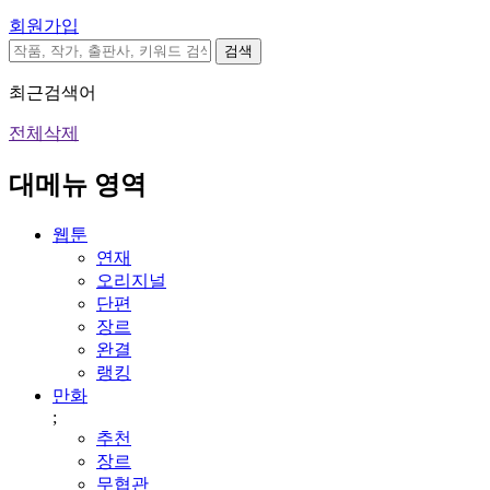
회원가입
검색
최근검색어
전체삭제
대메뉴 영역
웹툰
연재
오리지널
단편
장르
완결
랭킹
만화
;
추천
장르
무협관