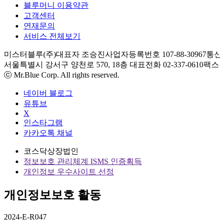
블루머니 이용약관
고객센터
연재문의
서비스 전체보기
미스터블루(주)
대표자 조승진
사업자등록번호 107-88-30967
통신
서울특별시 강서구 양천로 570, 18층
대표전화 02-337-0610
팩스 0
ⓒ Mr.Blue Corp. All rights reserved.
네이버 블로그
유튜브
X
인스타그램
카카오톡 채널
코스닥상장법인
정보보호 관리체계 ISMS 인증획득
개인정보 우수사이트 선정
개인정보보호 활동
2024-E-R047