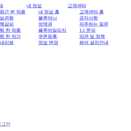
재
내 정보
고객센터
최근 본 작품
내 정보 홈
고객센터 홈
보관함
블루머니
공지사항
책갈피
정액권
자주하는 질문
찜 한 작품
블루마일리지
1:1 문의
찜 한 작가
쿠폰등록
약관 및 정책
내리뷰
정보 변경
뷰어 설치안내
로그인