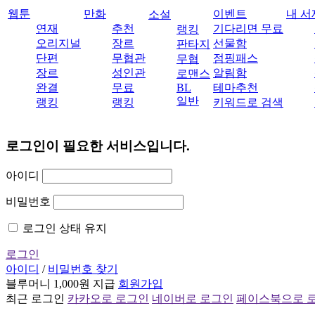
웹툰
만화
이벤트
내 서
소설
연재
추천
기다리면 무료
랭킹
오리지널
장르
선물함
판타지
단편
무협관
점핑패스
무협
장르
성인관
알림함
로맨스
완결
무료
BL
테마추천
일반
랭킹
랭킹
키워드로 검색
로그인이 필요한 서비스입니다.
아이디
비밀번호
로그인 상태 유지
로그인
아이디
/
비밀번호 찾기
블루머니 1,000원 지급
회원가입
최근 로그인
카카오로 로그인
네이버로 로그인
페이스북으로 