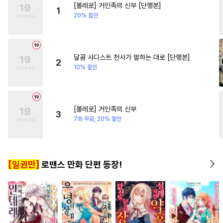
[볼레로] 거인족의 신부 [단행본]
#
재벌공
#
3P
#
후회수
#
연하남
#
나이차커플
1
20% 할인
#
회귀물
#
무심수
#
원나잇
#
침착수
#
후방주의
#
강수
#
철벽수
#
미인수
달콤 사디스트 천사가 말하는 대로 [단행본]
2
10% 할인
#
연애/결혼
#
부부
#
역사/시대물
#
육아물
#
강공
#
미남수
[볼레로] 거인족의 신부
3
#
웹툰단행본
#
임신수
7화 무료, 20% 할인
#
피폐물
#
힐링물
#
첫사랑
#
가이드버스
#
순정수
[일권만]
로맨스 만화 단편 등장!
#
드라마
#
복수
#
키작공
#
유혹
#
초딩공
#
모럴리스
#
혐관
#
츤데레공
#
소설원작
#
평범수