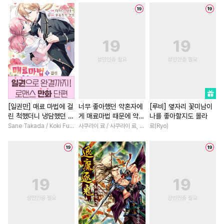
#
촉수
#
감자수
#
직진수
#
재벌남
#
로맨스
#
계략
#
사랑꾼공
#
연상공
#
고수위
#
연애/결혼
#
상처수
#
일상
#
트라우마
#
드라마
#
현대물
#
로맨
#
하드코어
#
냉혈공
#
첫사랑
#
능욕
#
연상연
#
동정공
#
동거
#
인외존재
#
까칠남
#
회귀물
#
능글
#
동정수
#
이세계물
#
백합/GL
#
일상
#
자낮수
#
계략공
#
역사/시대물
#
우정
[일권만] 매료 마법에 걸
너무 좋아했던 약혼자에
[루비] 옆자리 꽃미남이
린 척했더니 냉담했던 약
게 매료마법 때문에 약혼
나를 좋아할지도 몰라
#
감금/강제
#
연상수
#
철벽남
#
학원/캠퍼스
혼자가 맹목적인 사랑꾼
파기당했습니다 [단행
Sane Takada / Koki Fuyutsuki
사쿠라이 료 / 사쿠라이 료, 시이나 사에라
료(Ryo)
#
수인수
#
다정수
#
능욕공
#
철벽녀
#
친구>연인
이 되었습니다 [단행본]
본]
#
평범공
#
유혹수
#
장발
#
오피스물
#
환생물
#
고수위
#
변태공
#
SM
#
이세계물
#
연애/결혼
#
조교
#
학원/캠퍼스
#
영상화
#
학원/캠퍼스
#
헌신수
#
귀염수
#
후회남
#
절륜
#
동양풍
#
배틀연애
#
다정공
#
변태
#
영혼바뀜
#
서양풍