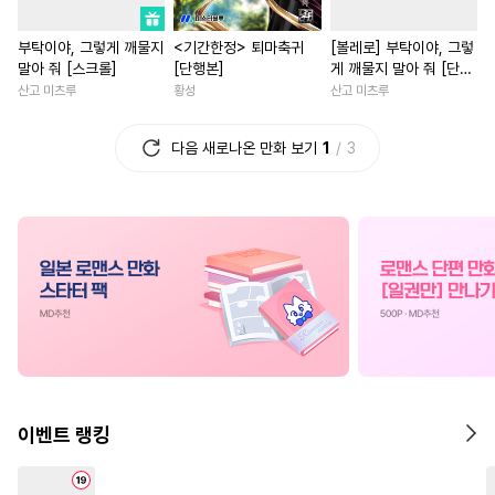
#
또라이공
#
소심수
#
직진남
#
소년
#
성장물
부탁이야, 그렇게 깨물지
<기간한정> 퇴마축귀
[볼레로] 부탁이야, 그렇
#
벤츠공
#
단정수
#
질투
#
일상
#
선후배
#
죽음/
말아 줘 [스크롤]
[단행본]
게 깨물지 말아 줘 [단행
#
미남공
#
오해/착각
#
다각관계
#
평범녀
본]
산고 미츠루
황성
산고 미츠루
#
떡대수
#
순진수
#
선후배
#
직진녀
#
게임
#
개그/
다음 새로나온 만화 보기
1
3
#
사제관계
#
현대물
#
초능력
#
힐링물
#
친구
#
동양풍
#
대형견공
#
평범녀
#
상처녀
#
첫사
#
계약관계
#
미인공
#
친구
#
능력녀
#
소설원
#
후회공
#
음험공
#
차원이동물
#
계약관계
#
다공일수
#
첫경험
#
성장물
#
친구>연인
#
페티쉬
#
대물공
#
능욕
#
복수물
#
짝사랑
#
복수
#
도망수
#
능욕수
#
BDSM
#
연예계
#
후회녀
#
시리어스
#
적극수
#
애증관계
#
원나잇
이벤트 랭킹
#
츤데레수
#
계략수
#
사제관계
#
삼각관계
#
서양풍
#
오메가버스
#
명문세가
#
배틀연애