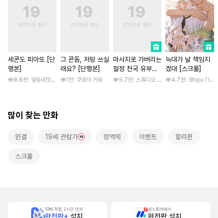
세콘도 피아또 [단
그 콘돔, 저랑 쓰실
마사지로 가버리는
늑대가 날 책임지
행본]
래요? [단행본]
절정 천국 유부녀
겠대 [스크롤]
[스크롤]
8.8천
옆동네맛집 / 망고곰
1천
쿠로이 카유
5.7만
스튜디오 후안
4.7천
Shijiu / liub
많이 찾는 만화
완결
19세 관람가
정액제
이벤트
할리퀸
스크롤
10배 적립, 2시간 먼저
원스토어에서
완전판+
설치
완전판 설치