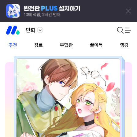
만화
추천
장르
무협관
꿀이득
랭킹