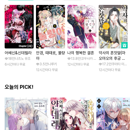
어쌔신&신데렐라
안경, 때때로, 불량
나의 행복한 결혼
약사의 혼잣말(마
아
오마오의 후궁 수
18만
나츠노 유조
13.8만
코우사카 리토 / 아기토기 아쿠미
수께끼 풀이수첩)
3.5만
나루키
17.2만
쿠라타 미노지 
6시간마다 무료
12시간마다 무료
12시간마다 무료
12시간마다 무료
오늘의 PICK!