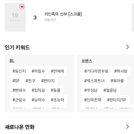
거인족의 신부 [스크롤]
3
이토카즈
인기 키워드
BL
로맨스
#
동인지
#
까칠수
#
연예계
#
기다리면무료
#
짝사랑
#
SF
#
친구
#
판타지
#
섹스파트너
#
육아물
#
변태수
#
집착공
#
동물
#
무심남
#
절륜남
#
군림수
#
능력수
#
초능력
#
인외존재
#
판타지/SF
#
아방수
#
잔망수
#
명랑수
#
집착남
#
동거
#
다정남
#
돔섭버스
#
문란수
#
다정남
#
직진남
#
현대
새로나온 만화
#
OO버스
#
성인용품
#
재회물
#
부부
#
첫경험