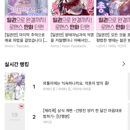
[일권만] 마지막 추억으로
[일권만] 왕태자님과의 약혼
[일권만] 모든 것을 
매료 마법을 걸었습니다 [단
을 거절했더니 어째서인지
평범한 영애는 젊은 
행본]
얀데레로 돌변했습니다 [단
총애를 받는다 [단행
Anno / Tsuruka
Anno / Yuuri Yuudachi
나츠미 / 시바노 이즈미
행본]
실시간 랭킹
외톨이에는 익숙하니까요. 약혼자 방치 중!
1
하레타 준 / 하레타 준, 아라세 야히로
[체리콕] 상식 개변 -건방진 양키 한 달간 마음대로
2
범하기- [단행본]
야이코