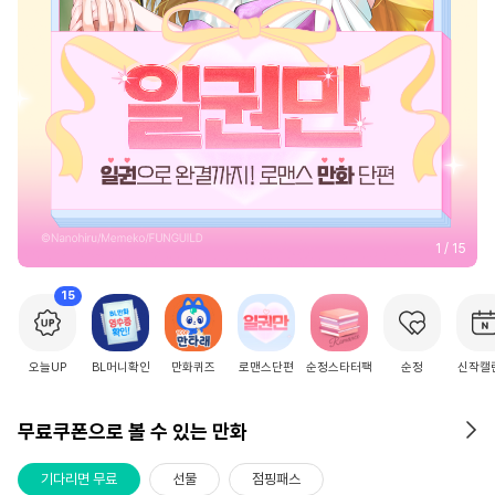
2
/
15
15
오늘UP
BL머니확인
만화퀴즈
로맨스단편
순정스타터팩
순정
신작캘
무료쿠폰으로 볼 수 있는 만화
기다리면 무료
선물
점핑패스