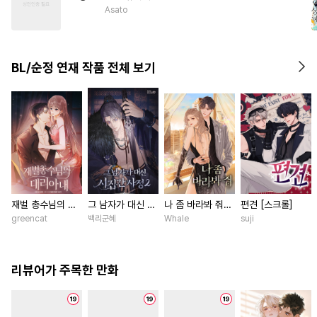
#
존댓말공
#
삼각관계
Asato
#
달달물
#
상처공
#
연상연하
#
애증관계
BL/순정 연재 작품 전체 보기
#
민감수
#
쓰레기수
#
재회물
#
절륜공
#
순정공
재벌 총수님의 대
그 남자가 대신 시
나 좀 바라봐 줘
편견 [스크롤]
리아내 [스크롤]
집간 사정 [스크
[스크롤]
greencat
백리군혜
Whale
suji
롤]
리뷰어가 주목한 만화