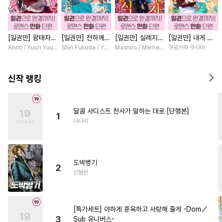
#
무심공
#
떡대공
#
유사근친
#
능글수
[일권만] 왕태자님
[일권만] 전하께서
[일권만] 실례지만
[일권만] 내게 간
#
만화단편
#
리맨물
과의 약혼을 거절
는 오늘도 운명의
약혼자님, 당신의
섭하지 않겠다던
Anno / Yuuri Yuudachi
Shin Fukuda / Yoko Kurosu
Mashiro / Memeko
쿠로카와 쿠사비
#
개그/코믹
#
친구>연인
했더니 어째서인지
상대를 찾으신 모
눈은 장식인가요?
냉정한 남편이 어
얀데레로 돌변했습
양이네요 (웃음)
[단행본]
째선지 저만 바라
#
개아가공
#
헤테로공
니다 [단행본]
[단행본]
봅니다 [단행본]
신작 랭킹
#
광공
#
조폭공
#
기억상실
#
수한정다정공
#
난폭공
달콤 사디스트 천사가 말하는 대로 [단행본]
1
#
예민수
#
능력공
#
수인
나나이
#
안경수
#
짝사랑공
#
다각관계
#
연하공
도박병기
#
욕망수
#
까칠공
#
연하수
2
신형빈
#
굴림수
#
섹스파트너
#
직진공
#
능글공
#
짝사랑
[특가세트] 야하게 훈육하고 사랑해 줄게 -Dom／
#
얼빠수
#
주종관계
3
Sub 유니버스-