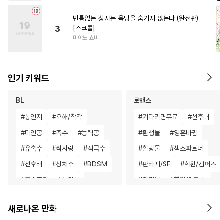
빈틈없는 상사는 욕망을 숨기지 않는다 (완전판)
3
[스크롤]
미야노 쵸비
인기 키워드
BL
로맨스
#
동인지
#
오해/착각
#
기다리면무료
#
선후배
#
미인공
#
촉수
#
능력공
#
환생물
#
영혼바뀜
#
유혹수
#
짝사랑
#
적극수
#
힐링물
#
섹스파트너
#
선후배
#
상처수
#
BDSM
#
판타지/SF
#
학원/캠퍼스
#
후방주의
#
동양풍
#
회귀물
#
학원/캠퍼스
#
음험공
#
복수
#
까칠수
#
까칠남
#
연예계
#
서양
새로나온 만화
#
쓰레기수
#
문란수
#
성장물
#
첫경험
#
직진