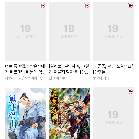
#
다정공
#
욕망수
#
강수
#
우정
#
친구
#
능욕
#
혐관
#
성인용품
#
피폐물
#
원나잇
#
후회녀
#
소년
#
유혹
#
아방수
#
떡대수
#
일상
#
차원이동물
#
일
#
조교
#
민감수
#
연상공
#
다정남
#
후회남
#
미인수
#
장발
#
친구
#
명문세가
#
초능력
#
키작공
#
질투
#
개그/코믹
#
애증관계
#
연애/결혼
#
존댓말공
#
짝사랑공
#
부부
#
인외존재
#
직진
너무 좋아했던 약혼자에
[볼레로] 부탁이야, 그렇
그 콘돔, 저랑 쓰실래요?
게 매료마법 때문에 약혼
게 깨물지 말아 줘 [단행
[단행본]
#
잔망수
#
SF
#
능글수
#
철벽남
#
평범녀
#
다정
파기당했습니다 [단행
본]
사쿠라이 료 / 사쿠라이 료, 시이나 사에라
산고 미츠루
쿠로이 카유
#
냉혈공
#
일상
#
절륜공
#
복수물
#
친구>연인
본]
#
드라마
#
친구>연인
#
이세계물
#
로맨스
#
헌신수
#
대형견공
#
친구>연인
#
백합/GL
#
난폭공
#
연상연하
#
집착남
#
계략남
#
철벽
#
만화단편
#
미남공
#
평범녀
#
절륜남
#
짝사
#
힐링물
#
변태
#
임신수
#
개그/코믹
#
연애/결혼