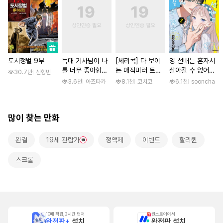
도시정벌 9부
늑대 기사님이 나
[체리콕] 다 보이
양 선배는 혼자서
를 너무 좋아합니
는 매직미러 트럭
살아갈 수 없어
30.7만
신형빈
다! [스크롤]
[단행본]
[단행본]
3.6천
아즈타카
8.1천
코치코
6.1천
sooncha
많이 찾는 만화
완결
19세 관람가
정액제
이벤트
할리퀸
스크롤
10배 적립, 2시간 먼저
원스토어에서
완전판+
설치
완전판 설치