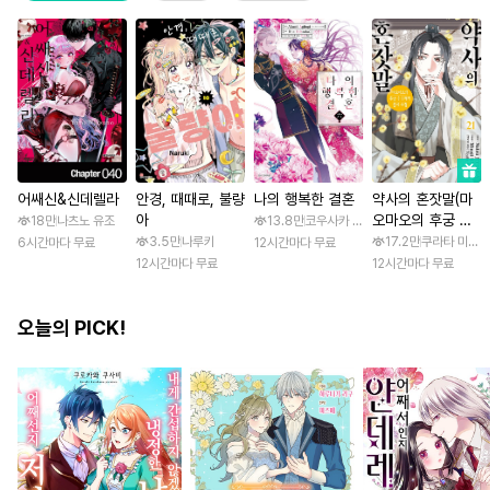
어쌔신&신데렐라
안경, 때때로, 불량
나의 행복한 결혼
약사의 혼잣말(마
아
오마오의 후궁 수
18만
나츠노 유조
13.8만
코우사카 리토 / 아기토기 아쿠미
수께끼 풀이수첩)
3.5만
나루키
17.2만
쿠라타 미노지 
6시간마다 무료
12시간마다 무료
12시간마다 무료
12시간마다 무료
오늘의 PICK!