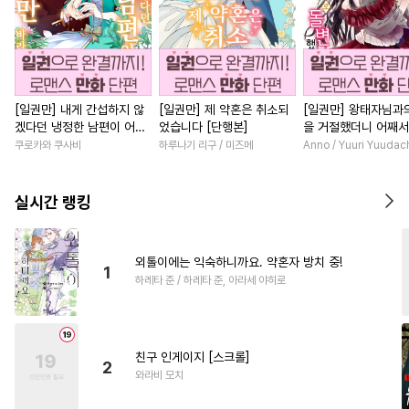
[일권만] 내게 간섭하지 않
[일권만] 제 약혼은 취소되
[일권만] 왕태자님과
겠다던 냉정한 남편이 어째
었습니다 [단행본]
을 거절했더니 어째
선지 저만 바라봅니다 [단행
얀데레로 돌변했습니다
쿠로카와 쿠사비
하루나기 리구 / 미즈메
Anno / Yuuri Yuudac
본]
행본]
실시간 랭킹
외톨이에는 익숙하니까요. 약혼자 방치 중!
1
하레타 준 / 하레타 준, 아라세 야히로
친구 인게이지 [스크롤]
2
와라비 모치