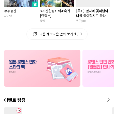
#
평범수
#
유사근친
#
부부
#
고수위
#
동양풍
#
상처
무주공산
<기간한정> 퇴마축귀
[루비] 옆자리 꽃미남이
#
떡대공
#
대물공
#
능글공
#
친구
#
역사/시대물
[단행본]
나를 좋아할지도 몰라
사마달
#
주종관계
#
벤츠공
#
사제관계
#
절륜
[단행본]
황성
료(Ryo)
#
연하수
#
첫경험
#
연하공
#
계약관계
#
현대물
#
게
다음 새로나온 만화 보기
1
3
#
수인
#
감자수
#
또라이공
#
복수
#
재벌남
#
연하남
#
회귀물
#
수한정다정공
#
연상연하
#
다각관계
#
OO버스
#
소설원작
#
배틀연애
#
현대물
#
무심수
#
사제관계
#
직진남
#
육아물
#
단정수
#
계략공
#
죽음/살인
#
능력녀
#
계약관계
#
SM
#
연상수
#
영상화
#
소설원작
#
3P
#
개아가공
#
순정수
#
로맨스
#
나이차커플
#
도망수
#
순정공
#
드라마
#
첫사랑
#
짝사
이벤트 랭킹
#
사랑꾼공
#
상처공
#
무심남
#
첫사랑
#
미남수
#
육아물
#
동거
#
삼각관계
#
재회물