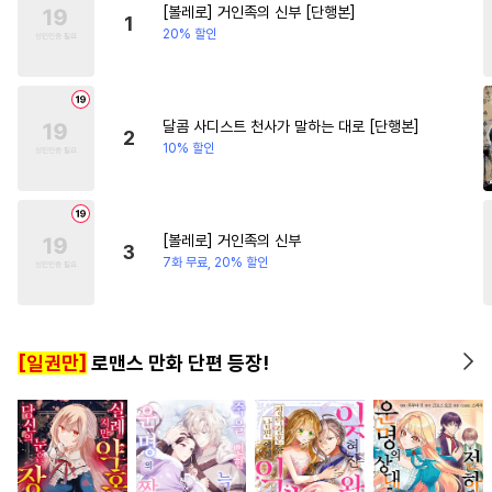
[볼레로] 거인족의 신부 [단행본]
#
능욕수
#
재벌공
#
계략수
#
오피스물
#
성장물
#
동
1
20% 할인
#
평범공
#
소심수
#
고수위
#
능글남
#
안경수
#
다공일수
#
츤데레공
#
침착수
달콤 사디스트 천사가 말하는 대로 [단행본]
2
10% 할인
#
동정수
#
돔섭버스
#
하드코어
#
얼빠수
#
직진공
#
조폭공
[볼레로] 거인족의 신부
3
#
오메가버스
#
동물
7화 무료, 20% 할인
#
순진수
#
강공
#
감금/강제
#
시리어스
#
리맨물
[일권만]
로맨스 만화 단편 등장!
#
초능력
#
예민수
#
자낮수
#
기억상실
#
페티쉬
#
초딩공
#
후회수
#
귀염수
#
달달물
#
웹툰단행본