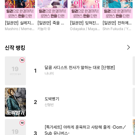
#
다각관계
#
다정수
#
능욕
#
서양풍
#
능욕공
[일권만] 실례지만
[일권만] 죽을 뻔
[일권만] 잊혀진
[일권만] 전하께서
#
삼각관계
#
이세계물
약혼자님, 당신의
한 늑대가 운명의
왕녀지만 정략결혼
는 오늘도 운명의
Mashiro / Memeko
카놀라 유
Odayaka / Maya Koike
Shin Fukuda / Yoko
#
수인수
#
인외존재
눈은 장식인가요?
짝이 되기까지 [단
한 남편에게 익애
상대를 찾으신 모
[단행본]
행본]
받고 있습니다 [단
양이네요 (웃음)
#
연애/결혼
#
애증관계
행본]
[단행본]
신작 랭킹
#
섹스파트너
#
무심공
#
명랑수
#
변태수
#
변태공
달콤 사디스트 천사가 말하는 대로 [단행본]
1
#
까칠공
#
철벽수
#
직진수
나나이
#
첫사랑
#
현대물
#
군림수
#
가이드버스
#
연예계
도박병기
#
판타지
#
굴림수
2
신형빈
#
배틀연애
#
재회물
#
학원/캠퍼스
#
원나잇
[특가세트] 야하게 훈육하고 사랑해 줄게 -Dom／
#
츤데레수
#
집착공
3
Sub 유니버스-