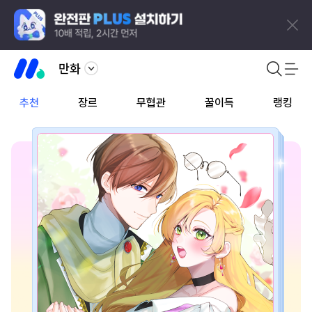
만화
추천
장르
무협관
꿀이득
랭킹