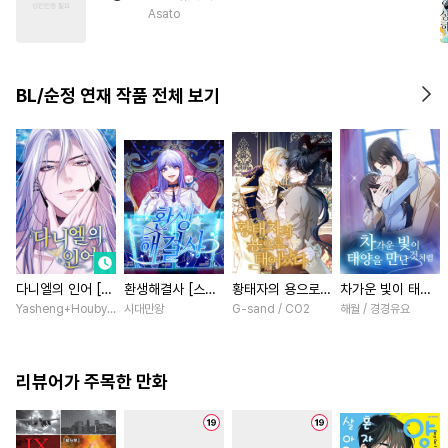
#
헤테로공
#
능력수
Asato
#
모럴리스
#
동정공
#
역사/시대물
#
후회공
BL/순정 연재 작품 전체 보기
#
트라우마
#
광공
다니엘의 인어 [스
환생해결사 [스크
황태자의 용으로
차가운 빛이 태양
크롤]
롤]
태어났다 [스크롤]
을 만난 것처럼
Yasheng+Houby/YoudbG Studio
시대만왕
G-sand / CO2
해월 / 경경유요
[스크롤]
리뷰어가 주목한 만화