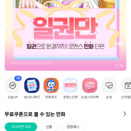
2
/
15
15
오늘UP
BL머니확인
만화퀴즈
로맨스단편
순정스타터팩
순정
신작캘
무료쿠폰으로 볼 수 있는 만화
기다리면 무료
선물
점핑패스