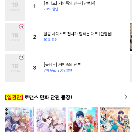
[볼레로] 거인족의 신부 [단행본]
#
굴림수
#
고수위
#
달달물
#
힐링물
#
다정남
1
20% 할인
#
계약관계
#
난폭공
#
수한정다정공
#
단정수
#
변태수
#
평범공
달콤 사디스트 천사가 말하는 대로 [단행본]
2
10% 할인
#
또라이공
#
일상
#
무심공
#
재회물
#
계략수
#
까칠공
#
장발
#
재벌공
#
조폭공
[볼레로] 거인족의 신부
3
#
무심수
#
혐관
#
연애/결혼
7화 무료, 20% 할인
#
짝사랑공
#
하드코어
#
도망수
#
가이드버스
[일권만]
로맨스 만화 단편 등장!
#
아방수
#
학원/캠퍼스
#
민감수
#
트라우마
#
복수
#
3P
#
성인용품
#
동양풍
#
소심수
#
계략공
#
능글수