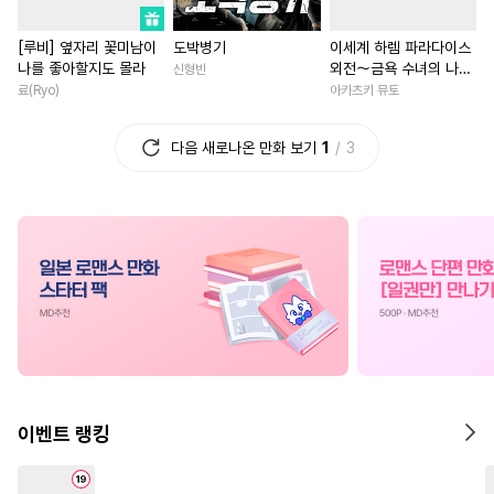
#
능글공
#
페티쉬
#
원나잇
#
학원/캠퍼스
#
사제관계
[루비] 옆자리 꽃미남이
도박병기
이세계 하렘 파라다이스
#
순진수
#
미인공
#
다정공
#
영상화
#
환생물
#
철벽
나를 좋아할지도 몰라
외전～금욕 수녀의 나라
신형빈
#
이세계물
#
동거
#
현대물
#
원나잇
#
복수
#
로맨스
～ [단행본]
료(Ryo)
아카츠키 뮤토
#
육아물
#
미인수
#
침착수
#
동거
#
후회녀
#
게임
다음 새로나온 만화 보기
1
3
#
수인
#
츤데레공
#
연예계
#
이세계물
#
기억상실
#
개그/코믹
#
애증관계
#
현대물
#
선후배
#
예민수
#
헌신수
#
로맨스
#
개그/코믹
#
인외존재
#
능력공
#
인외존재
#
능력녀
#
음험공
#
얼빠수
#
친구
#
절륜남
#
직진녀
#
성장
#
쓰레기수
#
수인수
#
영혼바뀜
#
능글남
#
친
#
OO버스
#
떡대수
#
우정
#
소설원작
#
모럴리스
#
후방주의
#
친구>연인
#
상처녀
이벤트 랭킹
#
후회수
#
적극수
#
일상
#
연애/결혼
#
재벌
#
사제관계
#
순정수
#
동양풍
#
학원/캠퍼스