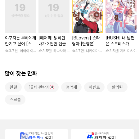
야쿠자는 부하에게
[페어리] 밝히던
[BLovers] 쇼타
[HUSH] 내 남편
안기고 싶어 [스크
내가 3천만 엔을
형아 [단행본]
은 스트레스가 쌓
롤]
갚는 방법
이면 쇼타가 된다
3.7천
이이이 이루카
3.5만
하나사와 나미오
1.7만
나카야마 미유키
2.5천
지키 마사야
많이 찾는 만화
완결
19세 관람가
정액제
이벤트
할리퀸
스크롤
10배 적립, 2시간 먼저
원스토어에서
완전판+
설치
완전판 설치