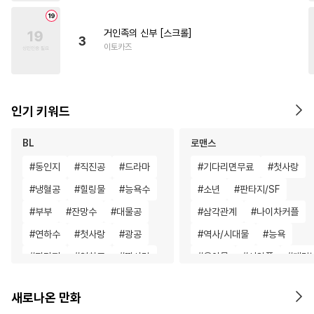
거인족의 신부 [스크롤]
3
이토카즈
인기 키워드
BL
로맨스
#
동인지
#
직진공
#
드라마
#
기다리면무료
#
첫사랑
#
냉혈공
#
힐링물
#
능욕수
#
소년
#
판타지/SF
#
부부
#
잔망수
#
대물공
#
삼각관계
#
나이차커플
#
연하수
#
첫사랑
#
광공
#
역사/시대물
#
능욕
#
판타지
#
연하공
#
짝사랑
#
육아물
#
서양풍
#
계략
#
상처공
#
삼각관계
#
직진남
#
일상
#
집착남
새로나온 만화
#
다각관계
#
임신수
#
성장물
#
첫경험
#
친구