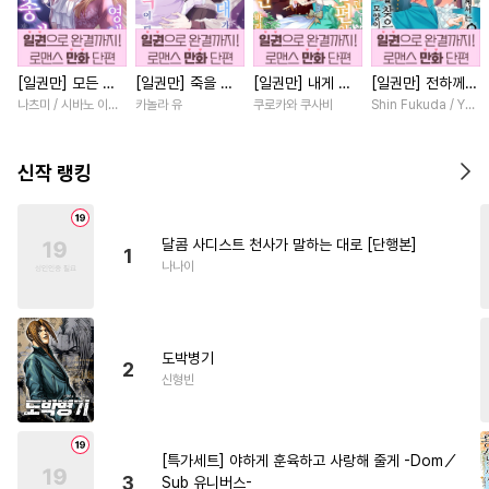
#
떡대공
#
리맨물
#
유혹수
#
평범수
#
BDSM
[일권만] 모든 것
[일권만] 죽을 뻔
[일권만] 내게 간
[일권만] 전하께서
#
주종관계
#
초능력
을 포기한 평범한
한 늑대가 운명의
섭하지 않겠다던
는 오늘도 운명의
나츠미 / 시바노 이즈미
카놀라 유
쿠로카와 쿠사비
Shin Fukuda / Yoko
#
미남수
#
소설원작
영애는 젊은 빙제
짝이 되기까지 [단
냉정한 남편이 어
상대를 찾으신 모
의 총애를 받는다
행본]
째선지 저만 바라
양이네요 (웃음)
#
철벽수
#
배틀연애
#
능욕
[단행본]
봅니다 [단행본]
[단행본]
신작 랭킹
#
츤데레수
#
명랑수
#
집착공
#
섹스파트너
달콤 사디스트 천사가 말하는 대로 [단행본]
1
#
헤테로공
#
감금/강제
나나이
#
순정공
#
변태
#
절륜공
#
친구>연인
#
변태공
도박병기
#
미남공
#
촉수
#
애증관계
2
신형빈
#
안경수
#
동정수
#
동정공
#
개아가공
#
회귀물
[특가세트] 야하게 훈육하고 사랑해 줄게 -Dom／
#
오해/착각
#
돔섭버스
3
Sub 유니버스-