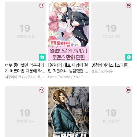
#
벤츠공
#
연상연하
#
후회남
#
절륜
#
연하남
#
직진수
#
사랑꾼공
#
철벽녀
#
명문세가
#
역사/시대물
#
강수
#
차원이동물
#
고수위
#
연상공
#
다정수
#
초딩공
#
직진남
#
드라마
#
회귀
#
문란수
#
피폐물
#
질투
#
복수물
#
연애/결혼
#
연상수
#
첫경험
#
귀염수
#
평범녀
#
까칠남
#
다정
#
오메가버스
#
동물
#
유혹
#
친구>연인
#
죽음/살인
너무 좋아했던 약혼자에
[일권만] 매료 마법에 걸
멍청바이러스 [스크롤]
게 매료마법 때문에 약혼
린 척했더니 냉담했던 약
갱꿀 / 오아시수
#
조교
#
군림수
#
다공일수
#
짝사랑
#
부부
#
연상연
파기당했습니다
혼자가 맹목적인 사랑꾼
사쿠라이 료 / 사쿠라이 료, 시이나 사에라
Sane Takada / Koki Fuyutsuki
#
키작공
#
상처수
#
계약관계
#
선후배
이 되었습니다 [단행본]
#
존댓말공
#
SM
#
SF
#
다각관계
#
백합/GL
#
시리어스
#
대형견공
#
재회물
#
오피스물
#
만화단편
#
강공
#
후회공
#
배틀연애
#
섹스파트너
#
연예계
#
유사근친
#
무심남
#
짝사랑
#
초능
#
자낮수
#
서양풍
#
능욕공
#
첫사랑
#
평범녀
#
현대