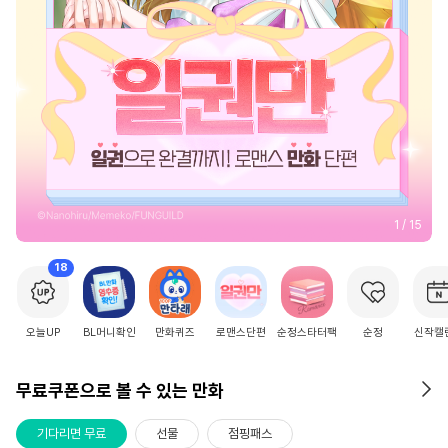
2
/
15
18
오늘UP
BL머니확인
만화퀴즈
로맨스단편
순정스타터팩
순정
신작캘
무료쿠폰으로 볼 수 있는 만화
기다리면 무료
선물
점핑패스