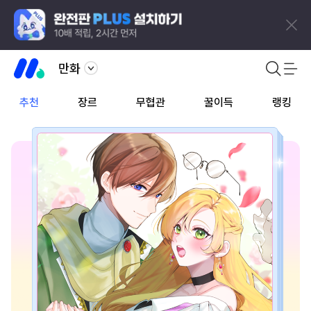
만화
추천
장르
무협관
꿀이득
랭킹