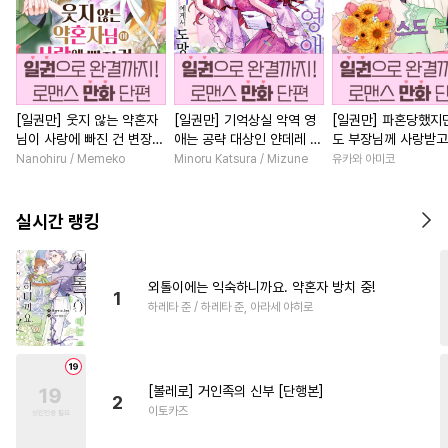
[일권만] 웃지 않는 약혼자
[일권만] 기억상실 악역 영
[일권만] 파혼당했지만
님이 사랑에 빠진 건 변장한
애는 공략 대상인 얀데레 의
도 부장님께 사랑받고
저인 것 같습니다 [단행본]
붓 오라버니에게서 도망칠
니다 [단행본]
Nanohiru / Memeko
Minoru Katsura / Mizune
유카와 아미코
수가 없다 [단행본]
실시간 랭킹
외톨이에는 익숙하니까요. 약혼자 방치 중!
1
하레타 준 / 하레타 준, 아라세 야히로
[볼레로] 거인족의 신부 [단행본]
2
이토카즈