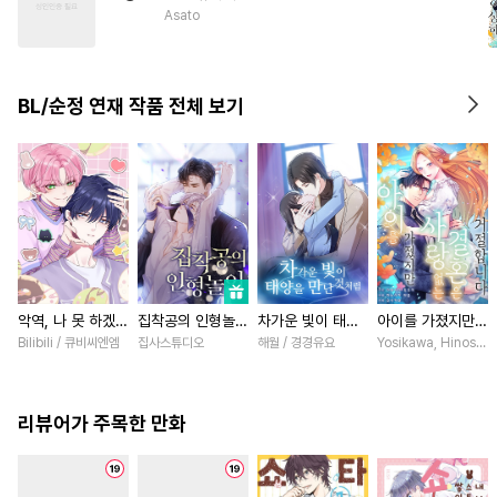
#
까칠수
#
능력수
#
욕망수
Asato
#
웹툰단행본
#
감자수
BL/순정 연재 작품 전체 보기
악역, 나 못 하겠어
집착공의 인형놀이
차가운 빛이 태양
아이를 가졌지만
[스크롤]
[스크롤]
을 만난 것처럼
사랑 없는 결혼은
Bilibili / 큐비씨엔엠
집사스튜디오
해월 / 경경유요
Yosikawa, Hinoshi
[스크롤]
거절합니다 [스크
롤]
리뷰어가 주목한 만화