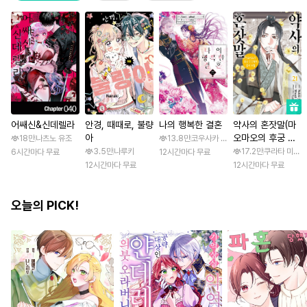
어쌔신&신데렐라
안경, 때때로, 불량
나의 행복한 결혼
약사의 혼잣말(마
아
오마오의 후궁 수
18만
나츠노 유조
13.8만
코우사카 리토 / 아기토기 아쿠미
수께끼 풀이수첩)
3.5만
나루키
17.2만
쿠라타 미노지 
6시간마다 무료
12시간마다 무료
12시간마다 무료
12시간마다 무료
오늘의 PICK!