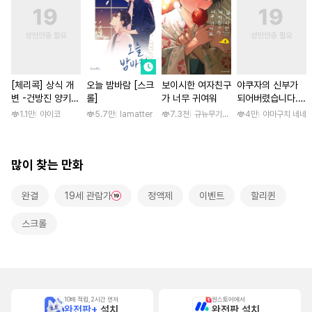
[체리콕] 상식 개
오늘 밤바람 [스크
보이시한 여자친구
야쿠자의 신부가
변 -건방진 양키
롤]
가 너무 귀여워
되어버렸습니다.
한 달간 마음대로
[스크롤]
1.1만
야이코
5.7만
lamatter
7.3천
규뉴무기고항
4만
야마구치 네네
범하기- [단행본]
많이 찾는 만화
완결
19세 관람가
정액제
이벤트
할리퀸
스크롤
10배 적립, 2시간 먼저
원스토어에서
완전판+
설치
완전판 설치