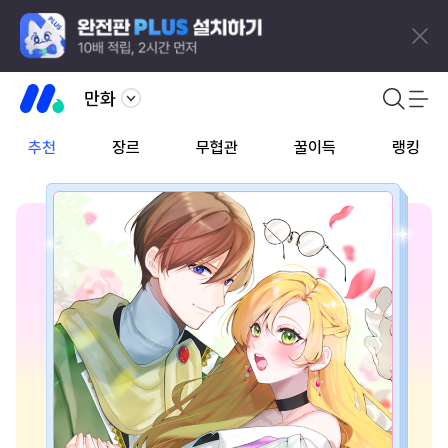
만화
추천
장르
무협관
꿀이득
랭킹