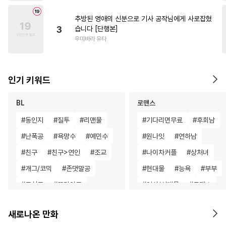
추방된 영애의 신분으로 기사 공작님에게 사로잡혔
3
습니다 [단행본]
우미바라 유타
인기 키워드
BL
로맨스
#
동인지
#
질투
#
리맨물
#
기다리면무료
#
후회남
#
난폭공
#
욕망수
#
예민수
#
원나잇
#
연하남
#
친구
#
친구>연인
#
조교
#
나이차커플
#
상처녀
#
개그/코믹
#
존댓말공
#
현대물
#
능욕
#
부부
#
무심공
#
또라이공
#
역사/시대물
#
로맨스
#
능력수
#
선후배
#
명문세가
#
재벌남
새로나온 만화
#
다각관계
#
광공
#
무심남
#
집착남