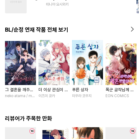
#
서양풍
#
인싸공
#
힐링물
테니야 요시와키
#
촉수
#
드라마
#
수한정다정공
#
현대물
BL/순정 연재 작품 전체 보기
#
조폭공
그 결혼을 깨주세
더 이상 관심이 없
푸른 상자
폭군 공작님께 청
요 [스크롤]
다며 이혼당한 영
혼 받았습니다 [스
neko atama / manxi (China Literature)
이즈미 쿄카
미우라 코우지
EON COMICS
애의 의외로 즐거
크롤]
운 새로운 생활
[스크롤]
리뷰어가 주목한 만화