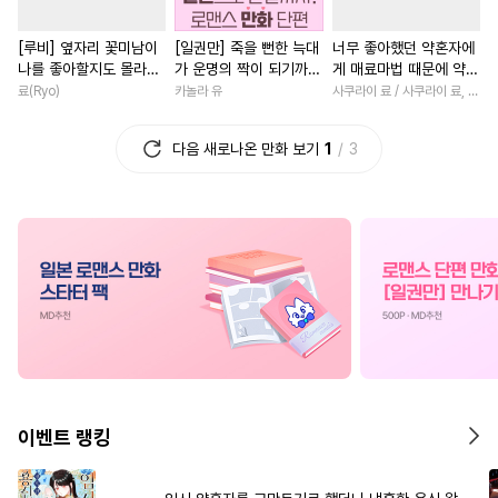
#
상처공
#
계략수
#
연하공
#
짝사랑
#
판타지/SF
[루비] 옆자리 꽃미남이
[일권만] 죽을 뻔한 늑대
너무 좋아했던 약혼자에
#
다정수
#
판타지
#
페티쉬
#
힐링물
#
개그/코믹
나를 좋아할지도 몰라
가 운명의 짝이 되기까지
게 매료마법 때문에 약혼
#
계략공
#
까칠공
#
연예계
#
서양풍
#
첫사
[단행본]
[단행본]
파기당했습니다 [단행
료(Ryo)
카놀라 유
사쿠라이 료 / 사쿠라이 료, 시이나 사에라
본]
#
사제관계
#
소심수
#
연상연하
#
계약관계
다음 새로나온 만화 보기
1
3
#
소설원작
#
평범수
#
섹스파트너
#
회귀물
#
대물공
#
후방주의
#
우정
#
평범녀
#
능글남
#
웹툰단행본
#
원나잇
#
일상
#
차원이동물
#
감자수
#
평범공
#
순정공
#
초능력
#
게임
#
복수
#
변태
#
인외존재
#
임신수
#
친구>연인
#
소설원작
#
기억상실
#
변태수
#
절륜
#
학원/캠퍼스
#
첫경험
#
재벌공
#
침착수
#
짝사랑
#
복수물
#
드라
#
귀염수
#
달달물
#
수인
#
직진남
#
이세계물
이벤트 랭킹
#
미인수
#
짝사랑공
#
영상화
#
성장물
#
절륜
#
초딩공
#
아방수
#
도망수
#
할리퀸
#
고수위
#
첫사