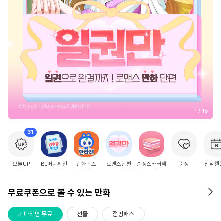
2
/
15
31
오늘UP
BL머니확인
만화퀴즈
로맨스단편
순정스타터팩
순정
신작캘
무료쿠폰으로 볼 수 있는 만화
기다리면 무료
선물
점핑패스