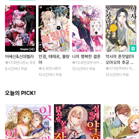
어쌔신&신데렐라
안경, 때때로, 불량
나의 행복한 결혼
약사의 혼잣말(마
아
오마오의 후궁 수
17.9만
나츠노 유조
13.8만
코우사카 리토 / 아기토기 아쿠미
수께끼 풀이수첩)
3.4만
나루키
17.1만
쿠라타 미노지 
6시간마다 무료
12시간마다 무료
12시간마다 무료
12시간마다 무료
오늘의 PICK!