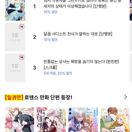
임시 약혼자를 그만두기로 했더니 냉혹한 용신 왕
#
동물
#
키작공
#
능욕수
#
소년
#
철벽남
1
세자의 상태가 이상해졌습니다 [단행본]
10% 할인
#
이세계물
#
떡대수
#
일상
#
학원/캠퍼스
#
연애/결혼
#
동정수
#
후회수
#
무심수
#
일상
#
환생물
#
다정남
#
섹스파트너
#
츤데레수
#
첫경험
#
철벽녀
달콤 사디스트 천사가 말하는 대로 [단행본]
2
10% 할인
#
감금/강제
#
학원/캠퍼스
#
까칠수
#
능력공
#
헌신수
#
연상연하
#
연상수
빈틈없는 상사는 욕망을 숨기지 않는다 (완전판)
3
[스크롤]
#
벤츠공
#
굴림수
#
미남수
5화 무료, 20% 할인
#
직진공
#
집착공
#
다공일수
#
피폐물
[일권만]
로맨스 만화 단편 등장!
#
동정공
#
혐관
#
자낮수
#
미남공
#
초능력
#
돔섭버스
#
잔망수
#
육아물
#
변태공
#
회귀물