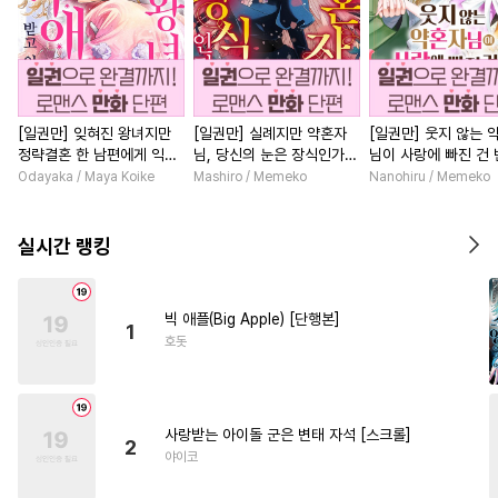
[일권만] 잊혀진 왕녀지만
[일권만] 실례지만 약혼자
[일권만] 웃지 않는 
정략결혼 한 남편에게 익애
님, 당신의 눈은 장식인가
님이 사랑에 빠진 건
받고 있습니다 [단행본]
요? [단행본]
저인 것 같습니다 [단
Odayaka / Maya Koike
Mashiro / Memeko
Nanohiru / Memeko
실시간 랭킹
빅 애플(Big Apple) [단행본]
1
호돗
사랑받는 아이돌 군은 변태 자석 [스크롤]
2
야이코