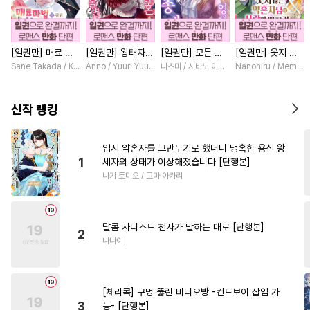
#
배틀연애
#
BDSM
#
하드코어
#
상처수
[일권만] 매료 마
[일권만] 왕태자님
[일권만] 모든 것
[일권만] 웃지 않
#
헌신공
#
단정수
#
유혹수
법에 걸린 척했더
과의 약혼을 거절
을 포기한 평범한
는 약혼자님이 사
Sane Takada / Koki Fuyutsuki
Anno / Yuuri Yuudachi
나츠미 / 시바노 이즈미
Nanohiru / Memek
#
짝사랑
#
사랑꾼공
#
장발
니 냉담했던 약혼
했더니 어째서인지
영애는 젊은 빙제
랑에 빠진 건 변장
자가 맹목적인 사
얀데레로 돌변했습
의 총애를 받는다
한 저인 것 같습니
#
오메가버스
#
능글공
랑꾼이 되었습니다
니다 [단행본]
[단행본]
다 [단행본]
신작 랭킹
[단행본]
#
모럴리스
#
순정수
#
가이드버스
#
강공
임시 약혼자를 그만두기로 했더니 냉혹한 용신 왕
1
세자의 상태가 이상해졌습니다 [단행본]
#
성인용품
#
재회물
나기 토미오 / 고마 아카리
#
미인공
#
연예계
#
SM
#
트라우마
#
동거
#
후회공
달콤 사디스트 천사가 말하는 대로 [단행본]
#
유혹
#
주종관계
#
떡대공
2
나나이
#
능글수
#
개아가공
#
얼빠수
#
절륜공
#
수인수
[체리콕] 구멍 뚫린 비디오방 -컨트보이 삽입 가
#
다정공
#
옴니버스
3
능- [단행본]