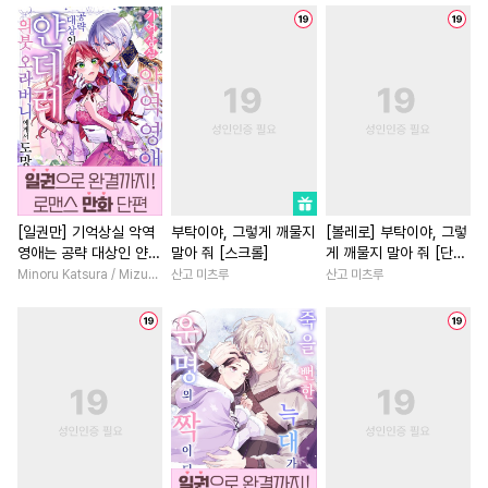
#
헤테로공
#
민감수
#
인외존재
#
삼각관계
#
시리어스
#
강수
#
고수위
#
직진남
#
연애/결혼
#
부부
#
안경수
#
OO버스
#
로맨스
#
다각관계
#
순진수
#
쓰레기수
#
사제관계
#
배틀연애
#
애증관계
#
능욕공
#
3P
#
오피스물
#
후회녀
#
연하수
#
문란수
#
선후배
#
능력녀
#
계략
#
대형견공
#
집착수
#
친구
#
친구>연인
[일권만] 기억상실 악역
부탁이야, 그렇게 깨물지
[볼레로] 부탁이야, 그렇
영애는 공략 대상인 얀데
말아 줘 [스크롤]
게 깨물지 말아 줘 [단행
#
계약관계
#
명랑수
#
백합/GL
#
재회물
레 의붓 오라버니에게서
본]
Minoru Katsura / Mizune
산고 미츠루
산고 미츠루
#
군림수
#
츤데레공
#
능욕
#
직진녀
#
동양풍
도망칠 수가 없다 [단행
본]
#
삼각관계
#
동양풍
#
애증관계
#
평범녀
#
만화단편
#
첫사랑
#
현대물
#
죽음/살인
#
음험공
#
역사/시대물
#
다정남
#
까칠남
#
연상공
#
적극수
#
철벽수
#
영혼바뀜
#
육아물
#
오해/착각
#
냉혈공
#
성장물
#
동거
#
친구