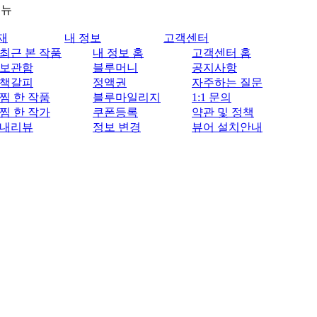
메뉴
재
내 정보
고객센터
최근 본 작품
내 정보 홈
고객센터 홈
보관함
블루머니
공지사항
책갈피
정액권
자주하는 질문
찜 한 작품
블루마일리지
1:1 문의
찜 한 작가
쿠폰등록
약관 및 정책
내리뷰
정보 변경
뷰어 설치안내