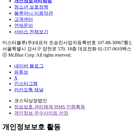
개인정보처리방침
청소년 보호정책
블루머니 이용약관
고객센터
연재문의
서비스 전체보기
미스터블루(주)
대표자 조승진
사업자등록번호 107-88-30967
통신
서울특별시 강서구 양천로 570, 18층
대표전화 02-337-0610
팩스 0
ⓒ Mr.Blue Corp. All rights reserved.
네이버 블로그
유튜브
X
인스타그램
카카오톡 채널
코스닥상장법인
정보보호 관리체계 ISMS 인증획득
개인정보 우수사이트 선정
개인정보보호 활동