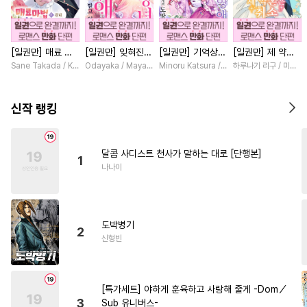
#
츤데레수
#
능력수
#
달달물
#
벤츠공
#
집착공
[일권만] 매료 마
[일권만] 잊혀진
[일권만] 기억상실
[일권만] 제 약혼
#
짝사랑공
#
질투
#
도망수
법에 걸린 척했더
왕녀지만 정략결혼
악역 영애는 공략
은 취소되었습니다
Sane Takada / Koki Fuyutsuki
Odayaka / Maya Koike
Minoru Katsura / Mizune
하루나기 리구 / 미즈메
#
직진수
#
강공
#
SM
니 냉담했던 약혼
한 남편에게 익애
대상인 얀데레 의
[단행본]
자가 맹목적인 사
받고 있습니다 [단
붓 오라버니에게서
#
소설원작
#
수한정다정공
랑꾼이 되었습니다
행본]
도망칠 수가 없다
신작 랭킹
[단행본]
[단행본]
#
역사/시대물
#
재회물
#
선후배
#
미인공
#
단정수
달콤 사디스트 천사가 말하는 대로 [단행본]
1
#
개아가공
#
시리어스
나나이
#
다정수
#
헌신수
#
모럴리스
#
안경수
도박병기
#
냉혈공
#
능욕
#
연상연하
2
신형빈
#
명랑수
#
만화단편
#
강수
#
상처공
#
평범공
#
굴림수
[특가세트] 야하게 훈육하고 사랑해 줄게 -Dom／
#
BDSM
#
존댓말공
3
Sub 유니버스-