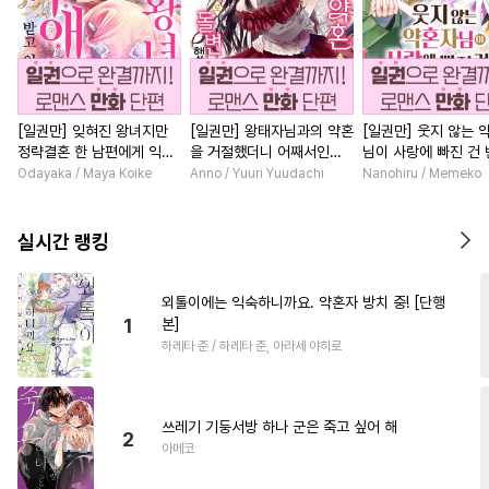
[일권만] 잊혀진 왕녀지만
[일권만] 왕태자님과의 약혼
[일권만] 웃지 않는 
정략결혼 한 남편에게 익애
을 거절했더니 어째서인지
님이 사랑에 빠진 건
받고 있습니다 [단행본]
얀데레로 돌변했습니다 [단
저인 것 같습니다 [단
Odayaka / Maya Koike
Anno / Yuuri Yuudachi
Nanohiru / Memeko
행본]
실시간 랭킹
외톨이에는 익숙하니까요. 약혼자 방치 중! [단행
1
본]
하레타 준 / 하레타 준, 아라세 야히로
쓰레기 기둥서방 하나 군은 죽고 싶어 해
2
아메코