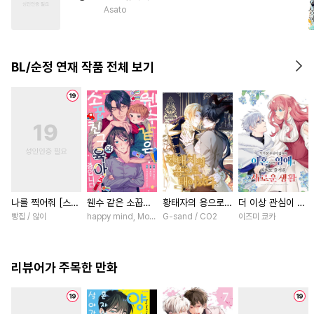
#
무심수
#
쓰레기수
Asato
#
현대물
#
순진수
#
친구
#
다각관계
#
주종관계
BL/순정 연재 작품 전체 보기
나를 찍어줘 [스크
웬수 같은 소꿉친
황태자의 용으로
더 이상 관심이 없
롤]
구와 육아 중입니
태어났다 [스크롤]
다며 이혼당한 영
빵집 / 않이
happy mind, MokumeKyo / MokumeKyo, Sumi Mikamo (Re,
G-sand / CO2
이즈미 쿄카
다 [스크롤]
애의 의외로 즐거
운 새로운 생활
[스크롤]
리뷰어가 주목한 만화