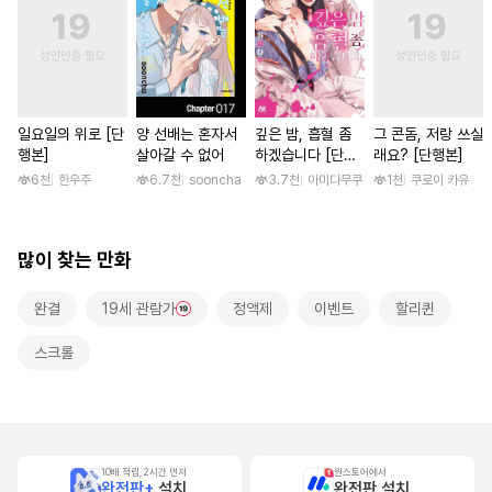
일요일의 위로 [단
양 선배는 혼자서
깊은 밤, 흡혈 좀
그 콘돔, 저랑 쓰실
행본]
살아갈 수 없어
하겠습니다 [단행
래요? [단행본]
본]
6천
한우주
6.7천
sooncha
3.7천
아미다무쿠
1천
쿠로이 카유
많이 찾는 만화
완결
19세 관람가
정액제
이벤트
할리퀸
스크롤
10배 적립, 2시간 먼저
원스토어에서
완전판+
설치
완전판 설치