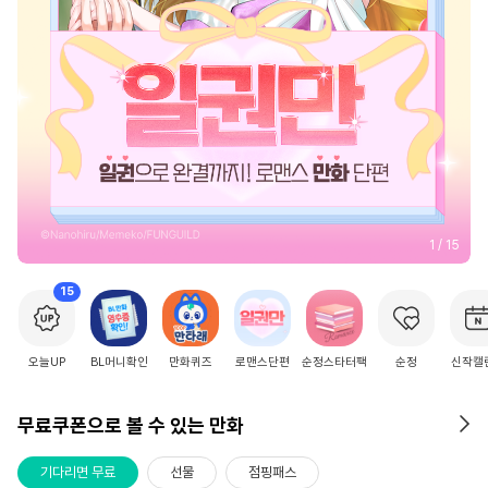
2
/
15
15
오늘UP
BL머니확인
만화퀴즈
로맨스단편
순정스타터팩
순정
신작캘
무료쿠폰으로 볼 수 있는 만화
기다리면 무료
선물
점핑패스