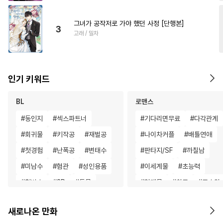
그녀가 공작저로 가야 했던 사정 [단행본]
3
고래 / 밀차
인기 키워드
BL
로맨스
#
동인지
#
섹스파트너
#
기다리면무료
#
다각관계
#
회귀물
#
키작공
#
재벌공
#
나이차커플
#
배틀연애
#
첫경험
#
난폭공
#
변태수
#
판타지/SF
#
까칠남
#
미남수
#
혐관
#
성인용품
#
이세계물
#
초능력
#
철벽수
#
3P
#
동물
#
현대물
#
친구
#
고수위
#
무심공
#
트라우마
#
연상연하
#
후회남
#
게
새로나온 만화
#
연상수
#
유사근친
#
소년
#
짝사랑
#
부부