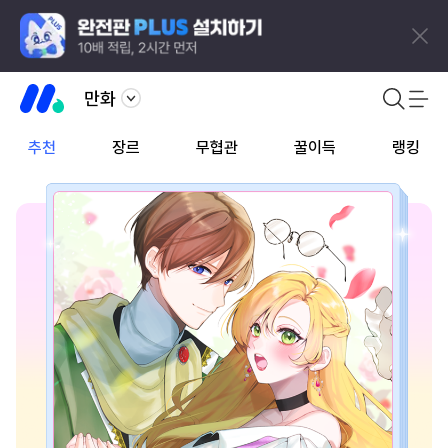
만화
추천
장르
무협관
꿀이득
랭킹