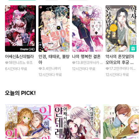
어쌔신&신데렐라
안경, 때때로, 불량
나의 행복한 결혼
약사의 혼잣말(마
아
오마오의 후궁 수
18만
나츠노 유조
13.8만
코우사카 리토 / 아기토기 아쿠미
수께끼 풀이수첩)
3.4만
나루키
17.2만
쿠라타 미노지 
6시간마다 무료
12시간마다 무료
12시간마다 무료
12시간마다 무료
오늘의 PICK!