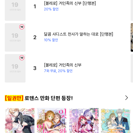
[볼레로] 거인족의 신부 [단행본]
#
삼각관계
#
예민수
#
영혼바뀜
#
상처녀
1
20% 할인
#
오메가버스
#
자낮수
#
수인
#
오해/착각
#
떡대공
#
육아물
#
대형견공
달콤 사디스트 천사가 말하는 대로 [단행본]
2
10% 할인
#
개그/코믹
#
아방수
#
까칠공
#
고수위
#
까칠수
#
연하수
#
돔섭버스
[볼레로] 거인족의 신부
3
#
다정공
#
순정공
#
연예계
7화 무료, 20% 할인
#
이세계물
#
리맨물
#
부부
#
문란수
#
능욕공
#
욕망수
[일권만]
로맨스 만화 단편 등장!
#
피폐물
#
직진공
#
능글공
#
대물공
#
미인수
#
인외존재
#
다공일수
#
초능력
#
상처수