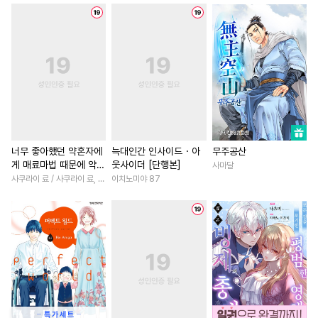
#
짝사랑
#
OO버스
#
계략남
#
섹스파트너
#
사랑꾼공
#
첫사랑
#
철벽남
#
일상
#
연애/
#
감자수
#
또라이공
#
일상
#
연하남
#
재벌남
#
평범수
#
유혹수
#
군림수
#
애증관계
#
로맨스
#
잔망수
#
드라마
#
떡대수
#
친구>연인
#
역사/시대물
#
후회수
#
절륜공
#
후회공
#
성장물
#
학원/캠퍼스
#
SF
#
능글수
#
임신수
#
다정남
#
힐링물
#
무심
너무 좋아했던 약혼자에
늑대인간 인사이드・아
무주공산
게 매료마법 때문에 약혼
웃사이더 [단행본]
사마달
#
적극수
#
사제관계
#
육아물
#
능력녀
파기당했습니다 [단행
사쿠라이 료 / 사쿠라이 료, 시이나 사에라
이치노미야 87
#
계약관계
#
헤테로공
#
인외존재
#
짝사랑
본]
#
음험공
#
애증관계
#
원나잇
#
일상
#
환생물
#
서양풍
#
감금/강제
#
소설원작
#
절륜남
#
동정수
#
수인수
#
광공
#
사제관계
#
개그/코믹
#
순정수
#
연상공
#
직진남
#
친구
#
능글남
#
학원/캠퍼스
#
하드코어
#
오피스물
#
첫사랑