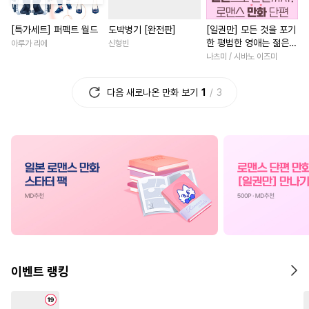
#
능력공
#
유혹
#
연애/결혼
#
삼각관계
#
평범녀
[특가세트] 퍼펙트 월드
도박병기 [완전판]
[일권만] 모든 것을 포기
#
판타지
#
배틀연애
#
차원이동물
#
복수
#
우
한 평범한 영애는 젊은
아루가 리에
신형빈
#
츤데레공
#
동정공
#
동양풍
#
집착남
#
성장
빙제의 총애를 받는다
나츠미 / 시바노 이즈미
[단행본]
#
능욕수
#
초딩공
#
미남공
#
첫사랑
#
로맨스
#
다정
다음 새로나온 만화 보기
1
3
#
침착수
#
조폭공
#
직진녀
#
친구>연인
#
기억상실
#
페티쉬
#
촉수
#
연애/결혼
#
철벽녀
#
변태
#
복수
#
친구>연인
#
명문세가
#
서양풍
#
계략공
#
원나잇
#
조교
#
복수물
#
재회물
#
평범
#
후방주의
#
민감수
#
학원/캠퍼스
#
죽음/살인
#
소심수
#
얼빠수
#
연예계
#
직진남
#
첫경
#
웹툰단행본
#
귀염수
#
후회녀
#
드라마
#
능욕
#
힐링물
#
변태공
#
장발
#
동거
#
계약관계
#
영상
이벤트 랭킹
#
동양풍
#
가이드버스
#
절륜
#
현대물
#
백합/G
#
계략수
#
연하공
#
동거
#
선후배
#
회귀물