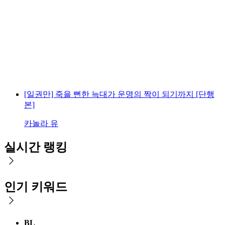
[일권만] 죽을 뻔한 늑대가 운명의 짝이 되기까지 [단행
본]
카놀라 유
실시간 랭킹
인기 키워드
BL