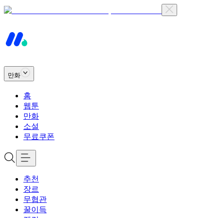
만화
홈
웹툰
만화
소설
무료쿠폰
추천
장르
무협관
꿀이득