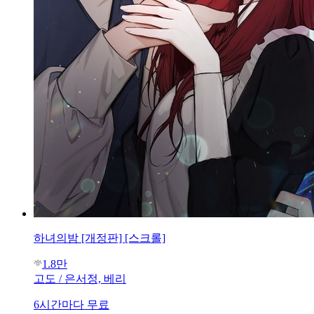
하녀의밤 [개정판] [스크롤]
1.8만
고도 / 은서정, 베리
6시간마다 무료