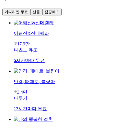
기다리면 무료
선물
점핑패스
어쌔신&신데렐라
17.9만
나츠노 유조
6시간마다 무료
안경, 때때로, 불량아
3.4만
나루키
12시간마다 무료