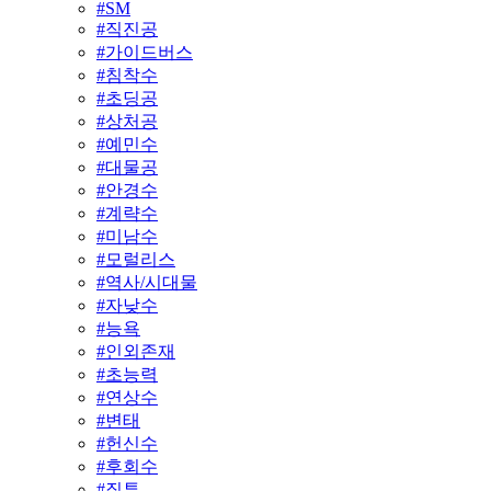
#
SM
#
직진공
#
가이드버스
#
침착수
#
초딩공
#
상처공
#
예민수
#
대물공
#
안경수
#
계략수
#
미남수
#
모럴리스
#
역사/시대물
#
자낮수
#
능욕
#
인외존재
#
초능력
#
연상수
#
변태
#
헌신수
#
후회수
#
질투