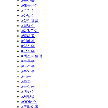
#
육아물
#
애증관계
#
순진수
#
아방수
#
성인용품
#
철벽수
#
다각관계
#
떡대공
#
연예계
#
임신수
#
감자수
#
섹스파트너
#
능욕수
#
다정수
#
수인수
#
강공
#
조교
#
동정공
#
연하수
#
서양풍
#
OO버스
#
또라이공