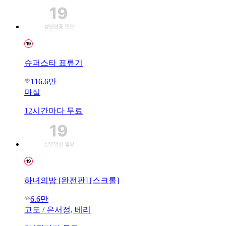
슈퍼스타 표류기
116.6만
마실
12시간마다 무료
하녀의밤 [완전판] [스크롤]
6.6만
고도 / 은서정, 베리