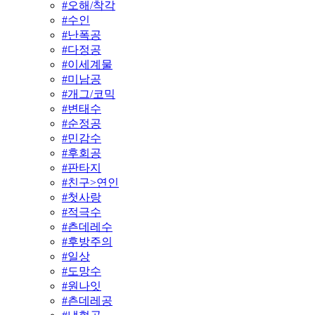
#
오해/착각
#
수인
#
난폭공
#
다정공
#
이세계물
#
미남공
#
개그/코믹
#
변태수
#
순정공
#
민감수
#
후회공
#
판타지
#
친구>연인
#
첫사랑
#
적극수
#
츤데레수
#
후방주의
#
일상
#
도망수
#
원나잇
#
츤데레공