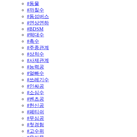
#
동물
#
까칠수
#
돔섭버스
#
연상연하
#
BDSM
#
떡대수
#
촉수
#
주종관계
#
상처수
#
사제관계
#
능력공
#
얼빠수
#
쓰레기수
#
인싸공
#
소심수
#
벤츠공
#
헌신공
#
페티쉬
#
무심공
#
첫경험
#
고수위