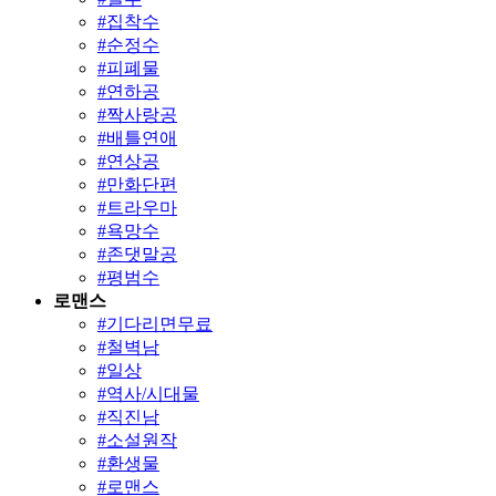
#
집착수
#
순정수
#
피폐물
#
연하공
#
짝사랑공
#
배틀연애
#
연상공
#
만화단편
#
트라우마
#
욕망수
#
존댓말공
#
평범수
로맨스
#
기다리면무료
#
철벽남
#
일상
#
역사/시대물
#
직진남
#
소설원작
#
환생물
#
로맨스