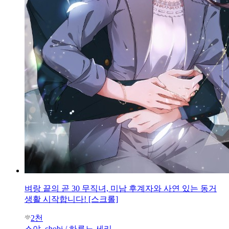
벼랑 끝의 곧 30 무직녀, 미남 후계자와 사연 있는 동거
생활 시작합니다! [스크롤]
2천
스야, chobi / 하루노 세리