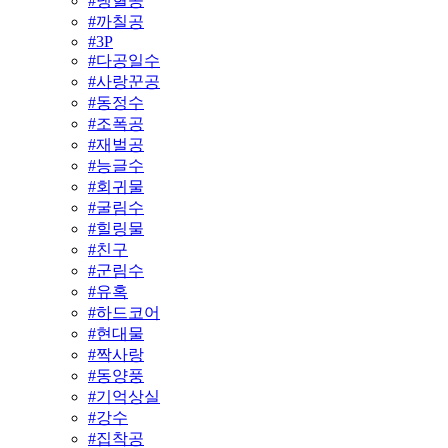
#
냉혈공
#
까칠공
#
3P
#
다공일수
#
사랑꾼공
#
동정수
#
조폭공
#
재벌공
#
능글수
#
회귀물
#
굴림수
#
힐링물
#
친구
#
군림수
#
유혹
#
하드코어
#
현대물
#
짝사랑
#
동양풍
#
기억상실
#
강수
#
집착공