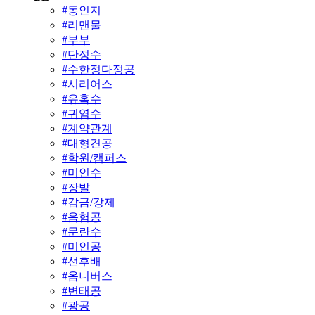
#
동인지
#
리맨물
#
부부
#
단정수
#
수한정다정공
#
시리어스
#
유혹수
#
귀염수
#
계약관계
#
대형견공
#
학원/캠퍼스
#
미인수
#
장발
#
감금/강제
#
음험공
#
문란수
#
미인공
#
선후배
#
옴니버스
#
변태공
#
광공