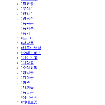
#
절륜공
#
무심수
#
잔망수
#
명랑수
#
능욕공
#
능력수
#
동거
#
드라마
#
달달물
#
웹툰단행본
#
오메가버스
#
개아가공
#
계략공
#
소설원작
#
평범공
#
키작공
#
혐관
#
재회물
#
능글공
#
삼각관계
#
헤테로공