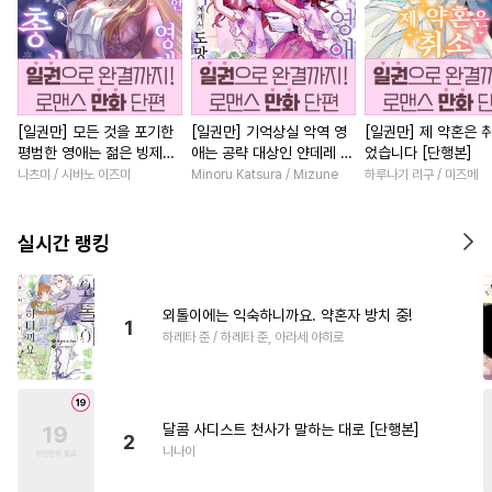
[일권만] 모든 것을 포기한
[일권만] 기억상실 악역 영
[일권만] 제 약혼은 
평범한 영애는 젊은 빙제의
애는 공략 대상인 얀데레 의
었습니다 [단행본]
총애를 받는다 [단행본]
붓 오라버니에게서 도망칠
나츠미 / 시바노 이즈미
Minoru Katsura / Mizune
하루나기 리구 / 미즈메
수가 없다 [단행본]
실시간 랭킹
외톨이에는 익숙하니까요. 약혼자 방치 중!
1
하레타 준 / 하레타 준, 아라세 야히로
달콤 사디스트 천사가 말하는 대로 [단행본]
2
나나이