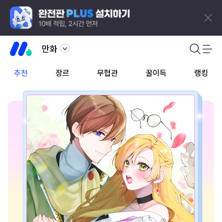
만화
추천
장르
무협관
꿀이득
랭킹