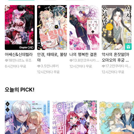
어쌔신&신데렐라
안경, 때때로, 불량
나의 행복한 결혼
약사의 혼잣말(마
아
오마오의 후궁 수
18만
나츠노 유조
13.8만
코우사카 리토 / 아기토기 아쿠미
수께끼 풀이수첩)
3.5만
나루키
17.2만
쿠라타 미노지 
6시간마다 무료
12시간마다 무료
12시간마다 무료
12시간마다 무료
오늘의 PICK!