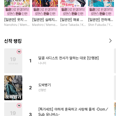
#
시리어스
#
안경수
#
재벌공
#
미인공
#
육아물
[일권만] 웃지 않
[일권만] 실례지만
[일권만] 매료 마
[일권만] 전하께서
#
연상공
#
대형견공
는 약혼자님이 사
약혼자님, 당신의
법에 걸린 척했더
는 오늘도 운명의
Nanohiru / Memeko
Mashiro / Memeko
Sane Takada / Koki Fuyutsuki
Shin Fukuda / Yoko
#
친구>연인
#
후회공
랑에 빠진 건 변장
눈은 장식인가요?
니 냉담했던 약혼
상대를 찾으신 모
한 저인 것 같습니
[단행본]
자가 맹목적인 사
양이네요 (웃음)
#
잔망수
#
유혹수
#
군림수
다 [단행본]
랑꾼이 되었습니다
[단행본]
신작 랭킹
[단행본]
#
소설원작
#
힐링물
#
얼빠수
#
변태공
#
순정수
달콤 사디스트 천사가 말하는 대로 [단행본]
1
#
유사근친
#
촉수
#
3P
나나이
#
연상연하
#
냉혈공
#
단정수
#
BDSM
#
명랑수
도박병기
#
회귀물
#
모럴리스
#
광공
2
신형빈
#
능욕
#
감금/강제
#
능욕공
#
페티쉬
#
동거
#
OO버스
[특가세트] 야하게 훈육하고 사랑해 줄게 -Dom／
#
원나잇
#
드라마
#
복수
3
Sub 유니버스-