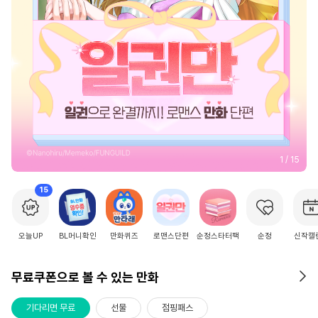
2
/
15
15
오늘UP
BL머니확인
만화퀴즈
로맨스단편
순정스타터팩
순정
신작캘
무료쿠폰으로 볼 수 있는 만화
기다리면 무료
선물
점핑패스