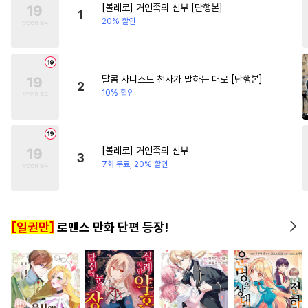
[볼레로] 거인족의 신부 [단행본]
#
사제관계
#
섹스파트너
#
짝사랑
#
연하남
#
직진
1
20% 할인
#
계략수
#
SF
#
후회수
#
연예계
#
무심공
#
오메가버스
#
초능력
#
하드코어
달콤 사디스트 천사가 말하는 대로 [단행본]
2
10% 할인
#
이세계물
#
연예계
#
철벽수
#
아방수
#
무심수
#
만화단편
#
대물공
[볼레로] 거인족의 신부
3
#
평범공
#
배틀연애
7화 무료, 20% 할인
#
웹툰단행본
#
주종관계
#
문란수
#
역사/시대물
[일권만]
로맨스 만화 단편 등장!
#
음험공
#
능글수
#
돔섭버스
#
능력수
#
동정공
#
떡대공
#
유혹
#
연애/결혼
#
집착공