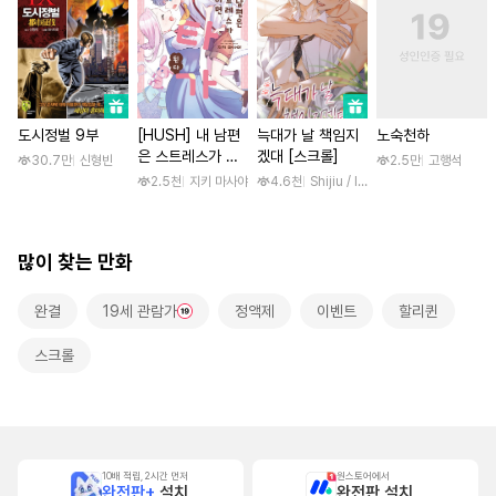
도시정벌 9부
[HUSH] 내 남편
늑대가 날 책임지
노숙천하
은 스트레스가 쌓
겠대 [스크롤]
30.7만
신형빈
2.5만
고행석
이면 쇼타가 된다
2.5천
지키 마사야
4.6천
Shijiu / liubeili
많이 찾는 만화
완결
19세 관람가
정액제
이벤트
할리퀸
스크롤
10배 적립, 2시간 먼저
원스토어에서
완전판+
설치
완전판 설치