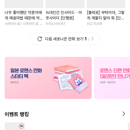
#
연하수
#
고수위
#
미남공
#
영혼바뀜
#
서양풍
너무 좋아했던 약혼자에
늑대인간 인사이드・아
[볼레로] 부탁이야, 그렇
#
기억상실
#
츤데레수
#
무심남
#
백합/GL
게 매료마법 때문에 약혼
웃사이더 [단행본]
게 깨물지 말아 줘 [단행
#
키작공
#
후방주의
#
동양풍
#
사제관계
#
능
파기당했습니다 [단행
본]
사쿠라이 료 / 사쿠라이 료, 시이나 사에라
이치노미야 87
산고 미츠루
본]
#
리맨물
#
부부
#
동물
#
오피스물
#
첫사랑
다음 새로나온 만화 보기
1
3
#
직진수
#
다각관계
#
강공
#
판타지/SF
#
평범녀
#
순진수
#
연상수
#
예민수
#
계약관계
#
친구>연인
#
평범수
#
동정수
#
귀염수
#
차원이동물
#
후회녀
#
동양풍
#
강수
#
도망수
#
철벽남
#
원나잇
#
능글
#
직진공
#
상처공
#
일상
#
초능력
#
죽음/살인
#
수인
#
임신수
#
초딩공
#
배틀연애
#
다정남
#
소
#
침착수
#
벤츠공
#
변태수
#
명문세가
#
소설원작
#
헤테로공
#
계약관계
#
환생물
#
후회남
#
현대
이벤트 랭킹
#
민감수
#
장발
#
굴림수
#
재벌남
#
동거
#
성장물
#
트라우마
#
능욕수
#
직진남
#
학원/캠퍼스