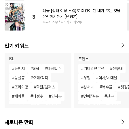
폐급 【상태 이상 스킬】로 최강이 된 내가 모든 것을
3
유린하기까지 [단행본]
우요시 쇼우 / 시노자키 카오루
인기 키워드
BL
로맨스
#
동인지
#
SM
#
다공일수
#
기다리면무료
#
선후배
#
능글공
#
오해/착각
#
우정
#
역사/시대물
#
또라이공
#
학원/캠퍼스
#
상처녀
#
복수물
#
첫경
#
재회물
#
다정수
#
연하공
#
연애/결혼
#
친구
#
소심수
#
친구
#
수인수
#
친구>연인
#
계략남
#
미남수
#
서양풍
#
짝사랑
#
직진녀
#
친구
#
영상화
새로나온 만화
#
판타지
#
선후배
#
섹스파트너
#
로맨스