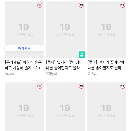
#
쓰레기수
#
사랑꾼공
#
현대물
#
성장물
#
츤데레공
#
인외존재
#
학원/캠퍼스
#
로맨스
#
삼각관계
#
첫사랑
#
연상연하
#
힐링물
#
달달물
#
조교
#
현대물
#
철벽녀
#
평범녀
#
복수
#
수한정다정공
#
존댓말공
#
인외존재
#
짝사랑
#
첫경험
#
욕망수
#
나이차커플
#
개그/코믹
#
가이드버스
#
절륜공
#
능력녀
#
삼각관계
[특가세트] 야하게 훈육
[루비] 옆자리 꽃미남이
[루비] 옆자리 꽃미남이
하고 사랑해 줄게 -Dom
나를 좋아할지도 몰라
나를 좋아할지도 몰라
#
짝사랑공
#
혐관
#
첫사랑
#
일상
#
절륜
／Sub 유니버스-
[단행본]
Asato
료(Ryo)
료(Ryo)
#
애증관계
#
떡대수
#
드라마
#
집착남
#
부부
#
헌신수
#
감자수
#
질투
#
연애/결혼
#
일상
#
고수
#
난폭공
#
계략공
#
변태
#
이세계물
#
재회물
#
피폐물
#
조폭공
#
까칠수
#
육아물
#
다정남
#
까칠
#
자낮수
#
성인용품
#
절륜남
#
애증관계
#
게
#
상처수
#
개아가공
#
회귀물
#
다각관계