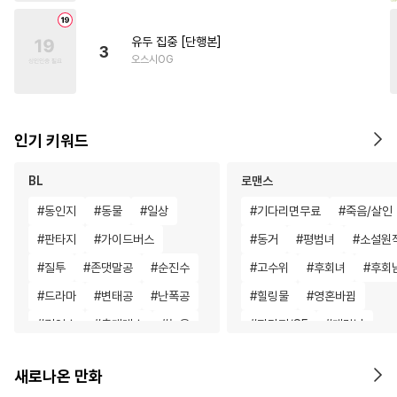
유두 집중 [단행본]
3
오스시OG
인기 키워드
BL
로맨스
#
동인지
#
동물
#
일상
#
기다리면무료
#
죽음/살인
#
판타지
#
가이드버스
#
동거
#
평범녀
#
소설원
#
질투
#
존댓말공
#
순진수
#
고수위
#
후회녀
#
후회
#
드라마
#
변태공
#
난폭공
#
힐링물
#
영혼바뀜
#
귀염수
#
츤데레수
#
능욕
#
판타지/SF
#
계략남
#
동양풍
#
부부
#
주종관계
#
기억상실
#
학원/캠퍼스
새로나온 만화
#
SM
#
섹스파트너
#
직진남
#
까칠남