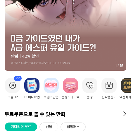
2
/
15
77
오늘UP
BL머니확인
로맨스단편
순정스타터팩
순정
신작캘린더
액션최
무료쿠폰으로 볼 수 있는 만화
기다리면 무료
선물
점핑패스