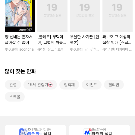
양 선배는 혼자서
[볼레로] 부탁이
우울한 사기꾼 [단
과보호 그 이상의
살아갈 수 없어
야, 그렇게 깨물지
행본]
집착 익애 [스크
말아 줘 [단행본]
롤]
6.8천
sooncha
1천
산고 미츠루
6.9천
난나 / 허건, 채팔이
1.4만
타카야마 코바
많이 찾는 만화
완결
19세 관람가
정액제
이벤트
할리퀸
스크롤
10배 적립, 2시간 먼저
원스토어에서
완전판+
설치
완전판 설치