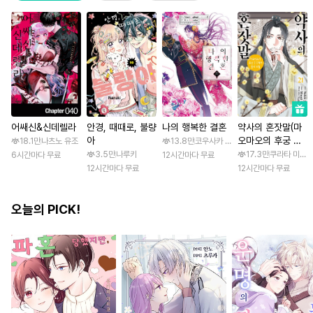
어쌔신&신데렐라
안경, 때때로, 불량
나의 행복한 결혼
약사의 혼잣말(마
아
오마오의 후궁 수
18.1만
나츠노 유조
13.8만
코우사카 리토 / 아기토기 아쿠미
수께끼 풀이수첩)
3.5만
나루키
17.3만
쿠라타 미노지
6시간마다 무료
12시간마다 무료
12시간마다 무료
12시간마다 무료
오늘의 PICK!