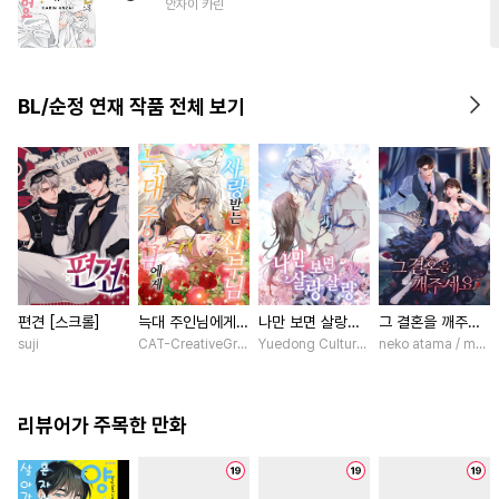
안자이 카린
#
원나잇
#
리맨물
#
초능력
BL/순정 연재 작품 전체 보기
편견 [스크롤]
늑대 주인님에게
나만 보면 살랑살
그 결혼을 깨주세
사랑받는 신부님
랑 [스크롤]
요 [스크롤]
suji
CAT-CreativeGroup / Baitoumeng
Yuedong Culture / 백두몽
neko atama / manxi 
[스크롤]
리뷰어가 주목한 만화