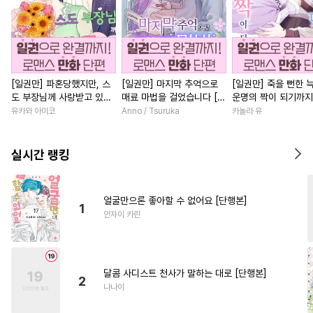
[일권만] 파혼당했지만, 스
[일권만] 마지막 추억으로
[일권만] 죽을 뻔한 
도 부장님께 사랑받고 있습
매료 마법을 걸었습니다 [단
운명의 짝이 되기까지
니다 [단행본]
행본]
본]
유카와 아미코
Anno / Tsuruka
카놀라 유
실시간 랭킹
얼굴만으론 좋아할 수 없어요 [단행본]
1
안자이 카린
달콤 사디스트 천사가 말하는 대로 [단행본]
2
나나이