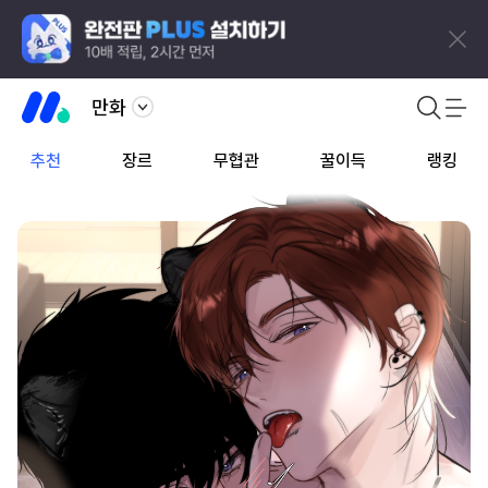
만화
추천
장르
무협관
꿀이득
랭킹