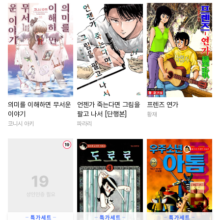
#
직진수
#
키작공
#
페티쉬
#
섹스파트너
#
환생물
#
욕망수
#
집착공
#
수인
#
짝사랑
#
능글남
#
능글공
#
짝사랑공
#
삼각관계
#
서양풍
#
소심수
#
잔망수
#
선후배
#
초능력
#
시리어스
#
무심공
#
애증관계
#
능욕
#
후회수
#
사랑꾼공
#
명문세가
#
연예계
#
감자수
#
재회물
#
집착남
#
로맨스
#
회귀
의미를 이해하면 무서운
언젠가 죽는다면 그림을
프렌즈 연가
이야기
팔고 나서 [단행본]
황재
#
오메가버스
#
연하수
#
연하남
#
배틀연애
코니시 아키
파라리
#
까칠수
#
고수위
#
다정수
#
짝사랑
#
연애/결혼
#
부
#
명랑수
#
친구
#
쓰레기수
#
다정남
#
동양풍
#
영상
#
트라우마
#
초딩공
#
친구>연인
#
평범녀
#
회귀물
#
순정공
#
변태
#
능력녀
#
로맨스
#
첫사
#
안경수
#
만화단편
#
백합/GL
#
원나잇
#
감금/강제
#
문란수
#
동거
#
다정남
#
계약관계