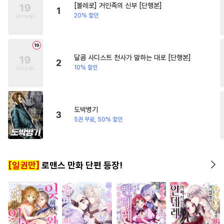
[볼레로] 거인족의 신부 [단행본]
#
육아물
#
수한정다정공
#
직진녀
1
20% 할인
#
선후배
#
유혹
#
첫사랑
#
연상수
#
미인수
#
소설원작
#
계약관계
달콤 사디스트 천사가 말하는 대로 [단행본]
2
10% 할인
#
복수
#
무심수
#
웹툰단행본
#
BDSM
#
삼각관계
#
민감수
도박병기
3
#
벤츠공
#
연상공
#
미남수
5권 무료, 50% 할인
#
얼빠수
#
계략공
#
조폭공
#
애증관계
#
까칠공
#
조교
[일권만]
로맨스 만화 단편 등장!
#
OO버스
#
다정공
#
하드코어
#
인외존재
#
평범수
#
능력수
#
능글수
#
대물공
#
츤데레공