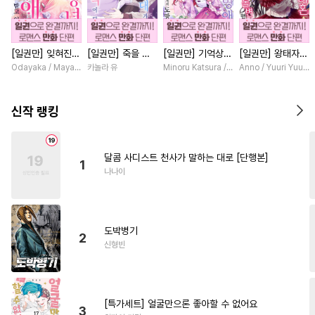
#
모럴리스
#
서양풍
#
순정수
#
평범공
#
짝사랑
[일권만] 잊혀진
[일권만] 죽을 뻔
[일권만] 기억상실
[일권만] 왕태자님
#
광공
#
절륜공
#
개그/코믹
왕녀지만 정략결혼
한 늑대가 운명의
악역 영애는 공략
과의 약혼을 거절
Odayaka / Maya Koike
카놀라 유
Minoru Katsura / Mizune
Anno / Yuuri Yuuda
#
배틀연애
#
이세계물
한 남편에게 익애
짝이 되기까지 [단
대상인 얀데레 의
했더니 어째서인지
받고 있습니다 [단
행본]
붓 오라버니에게서
얀데레로 돌변했습
#
피폐물
#
굴림수
#
직진공
행본]
도망칠 수가 없다
니다 [단행본]
신작 랭킹
[단행본]
#
촉수
#
미남공
#
오해/착각
#
장발
#
연상연하
#
냉혈공
달콤 사디스트 천사가 말하는 대로 [단행본]
1
#
3P
#
상처수
#
예민수
나나이
#
연하공
#
성인용품
#
동정공
#
단정수
#
떡대공
도박병기
#
연애/결혼
#
강공
2
신형빈
#
다공일수
#
후방주의
#
기억상실
#
미인공
#
또라이공
#
변태수
[특가세트] 얼굴만으론 좋아할 수 없어요
3