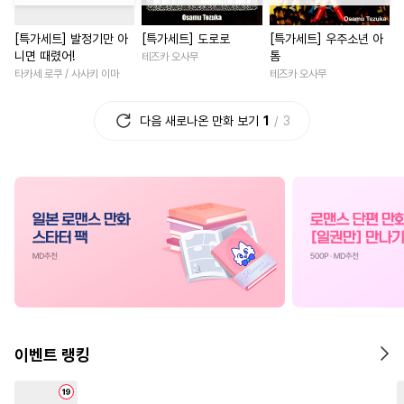
#
첫경험
#
능력공
#
아방수
#
성장물
#
복수물
[특가세트] 발정기만 아
[특가세트] 도로로
[특가세트] 우주소년 아
#
학원/캠퍼스
#
능욕공
#
나이차커플
#
연상연하
니면 때렸어!
톰
테즈카 오사무
#
강수
#
후회공
#
군림수
#
역사/시대물
#
드라마
타카세 로쿠 / 사사키 이마
테즈카 오사무
#
유혹수
#
역사/시대물
#
친구
#
성장물
#
우정
다음 새로나온 만화 보기
1
3
#
돔섭버스
#
힐링물
#
재벌남
#
일상
#
임신수
#
동정수
#
적극수
#
학원/캠퍼스
#
상처녀
#
헌신수
#
대형견공
#
육아물
#
재회물
#
음험공
#
역키잡
#
연예계
#
개그/코믹
#
이세계물
#
달달물
#
친구>연인
#
첫경험
#
철벽남
#
다각관계
#
SF
#
능욕수
#
오피스물
#
친구
#
피폐
#
도망수
#
떡대수
#
차원이동물
#
인외존재
#
헤테로공
#
침착수
#
절륜남
#
철벽녀
#
게임
이벤트 랭킹
#
사제관계
#
수인수
#
절륜
#
사제관계
#
무심
#
현대물
#
유사근친
#
친구>연인
#
현대물