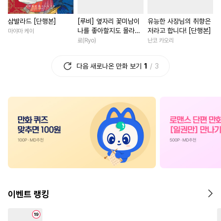
#
오해/착각
#
가이드버스
#
친구>연인
#
복수물
샴발라드 [단행본]
[루비] 옆자리 꽃미남이
유능한 사장님의 취향은
#
다정공
#
모럴리스
#
드라마
#
첫사랑
#
직진
나를 좋아할지도 몰라
저라고 합니다! [단행본]
마야마 케이
#
떡대수
#
첫경험
#
피폐물
#
재회물
#
능력녀
#
철벽
[단행본]
료(Ryo)
난코 카오리
#
난폭공
#
연상연하
#
힐링물
#
연하남
다음 새로나온 만화 보기
1
3
#
민감수
#
개아가공
#
삼각관계
#
연예계
#
재회물
#
집착수
#
연애/결혼
#
계약관계
#
성인용품
#
미남공
#
친구
#
다각관계
#
조신
#
집착공
#
냉혈공
#
집착남
#
소설원작
#
기억상실
#
떡대공
#
연애/결혼
#
게임
#
일상
#
변태수
#
평범공
#
질투
#
친구>연인
#
다정남
#
대물공
#
동양풍
#
촉수
#
배틀연애
#
나이차커플
#
동물
#
안경수
#
상처수
#
소년
#
우정
#
능글남
이벤트 랭킹
#
변태
#
미인수
#
삼각관계
#
애증관계
#
로맨스
#
무심수
#
일상
#
절륜공
#
명문세가
#
죽음/살인