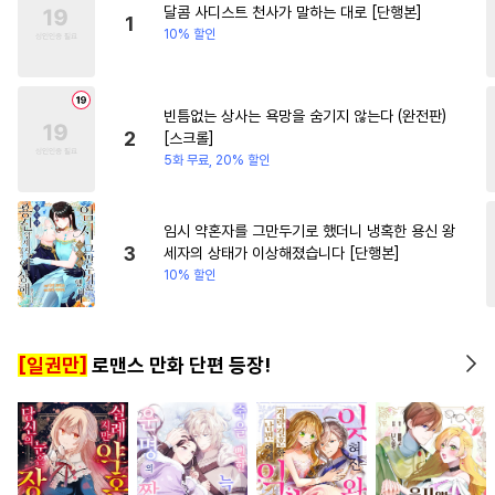
달콤 사디스트 천사가 말하는 대로 [단행본]
#
감금/강제
#
사제관계
#
능욕
1
10% 할인
#
힐링물
#
트라우마
#
후방주의
#
얼빠수
빈틈없는 상사는 욕망을 숨기지 않는다 (완전판)
#
소설원작
#
순정공
2
[스크롤]
#
도망수
#
짝사랑공
5화 무료, 20% 할인
#
키작공
#
오메가버스
#
잔망수
#
3P
#
존댓말공
임시 약혼자를 그만두기로 했더니 냉혹한 용신 왕
3
세자의 상태가 이상해졌습니다 [단행본]
#
강수
#
선후배
#
아방수
10% 할인
#
계략공
#
육아물
#
예민수
#
쓰레기공
#
까칠수
[일권만]
로맨스 만화 단편 등장!
#
섹스파트너
#
동정수
#
능글수
#
장발
#
웹툰단행본
#
평범수
#
문란수
#
군림수
#
회귀물