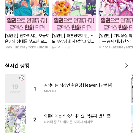
[일권만] 전하께서는 오늘도
[일권만] 파혼당했지만, 스
[일권만] 기억상실 악
운명의 상대를 찾으신 모양
도 부장님께 사랑받고 있습
애는 공략 대상인 얀
이네요 (웃음) [단행본]
니다 [단행본]
붓 오라버니에게서 
Shin Fukuda / Yoko Kurosu
유카와 아미코
Minoru Katsura / Mi
수가 없다 [단행본]
실시간 랭킹
질척이는 직장인 황홀경 Heaven [단행본]
1
MIZUKI
외톨이에는 익숙하니까요. 약혼자 방치 중!
2
하레타 준 / 하레타 준, 아라세 야히로