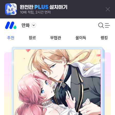
만화
추천
장르
무협관
꿀이득
랭킹