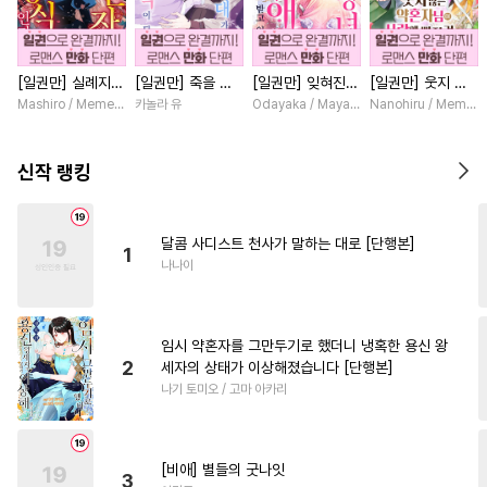
#
조폭공
#
부부
#
자낮수
#
음험공
#
츤데레수
#
능욕
[일권만] 실례지만
[일권만] 죽을 뻔
[일권만] 잊혀진
[일권만] 웃지 않
#
첫사랑
#
임신수
#
굴림수
약혼자님, 당신의
한 늑대가 운명의
왕녀지만 정략결혼
는 약혼자님이 사
Mashiro / Memeko
카놀라 유
Odayaka / Maya Koike
Nanohiru / Memek
#
혐관
#
침착수
#
다정수
눈은 장식인가요?
짝이 되기까지 [단
한 남편에게 익애
랑에 빠진 건 변장
[단행본]
행본]
받고 있습니다 [단
한 저인 것 같습니
#
동정공
#
초능력
#
변태공
행본]
다 [단행본]
신작 랭킹
#
조교
#
헤테로공
#
적극수
#
능글공
#
개그/코믹
달콤 사디스트 천사가 말하는 대로 [단행본]
1
#
단정수
#
광공
#
인외존재
나나이
#
연상수
#
쓰레기수
#
드라마
#
상처공
#
감자수
임시 약혼자를 그만두기로 했더니 냉혹한 용신 왕
#
욕망수
#
연예계
#
서양풍
2
세자의 상태가 이상해졌습니다 [단행본]
나기 토미오 / 고마 아카리
#
연하공
#
까칠공
#
판타지
#
하드코어
#
능욕수
#
연상공
#
헌신수
[비애] 별들의 굿나잇
3