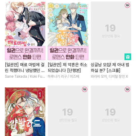
#
배틀연애
#
유혹
#
첫경험
#
서양풍
#
현대
#
이세계물
#
미인공
#
성장물
#
일상
#
동거
#
짝사랑
#
사랑꾼공
#
철벽녀
#
다정남
#
동양
#
능욕공
#
순진수
#
수인
#
연상연하
#
할리퀸
#
무심공
#
OO버스
#
로맨스
#
재벌남
#
성장
#
문란공
#
수인수
#
회귀물
#
후회남
#
부부
#
수한정다정공
#
미남수
#
무심남
#
복수
#
선후배
[일권만] 매료 마법에 걸
[일권만] 제 약혼은 취소
싱글남 모집! 제 아내 범
린 척했더니 냉담했던 약
되었습니다 [단행본]
하실 분? [스크롤]
#
리맨물
#
또라이공
#
계략남
#
절륜남
#
친구
혼자가 맹목적인 사랑꾼
Sane Takada / Koki Fuyutsuki
하루나기 리구 / 미즈메
와라비 모치, 디지털 장인 X
#
인싸공
#
능력공
#
BDSM
#
판타지/SF
#
학원/캠퍼스
이 되었습니다 [단행본]
#
유혹수
#
다공일수
#
직진녀
#
후회녀
#
계략수
#
명랑수
#
SM
#
학원/캠퍼스
#
사제관계
#
달달물
#
헌신공
#
고수위
#
환생물
#
다각관계
#
초딩공
#
동거
#
역사/시대물
#
현대물
#
능력수
#
철벽수
#
소심수
#
절륜
#
평범녀
#
인외존