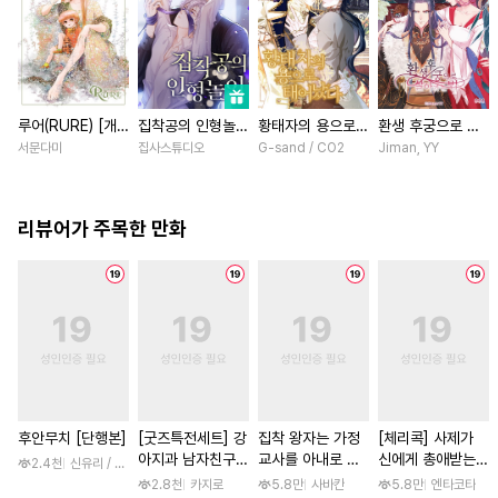
루어(RURE) [개
집착공의 인형놀이
황태자의 용으로
환생 후궁으로 살
정판] [연재]
[스크롤]
태어났다 [스크롤]
아가는 법 [스크
서문다미
집사스튜디오
G-sand / CO2
Jiman, YY
롤]
리뷰어가 주목한 만화
후안무치 [단행본]
[굿즈특전세트] 강
집착 왕자는 가정
[체리콕] 사제가
아지과 남자친구
교사를 아내로 맞
신에게 총애받는
2.4천
신유리 / 진양(陳羊)
외전
이하고 싶다 [스크
이야기 [단행본]
2.8천
카지로
5.8만
사바칸
5.8만
엔타코타