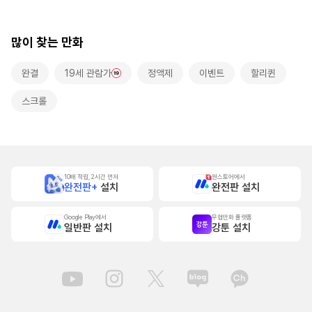
롤]
많이 찾는 만화
완결
19세 관람가
정액제
이벤트
할리퀸
스크롤
10배 적립, 2시간 먼저
원스토어에서
완전판+
설치
완전판 설치
Google Play에서
무협만화 플랫폼
일반판 설치
강툰 설치