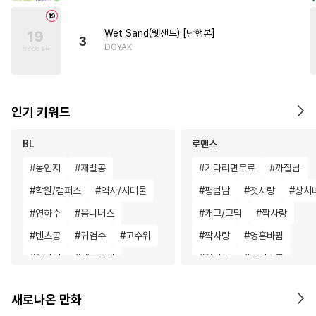
Wet Sand(웻샌드) [단행본]
3
DOYAK
인기 키워드
BL
로맨스
#
동인지
#
재벌공
#
기다리면무료
#
까칠남
#
학원/캠퍼스
#
역사/시대물
#
평범남
#
첫사랑
#
상처
#
연하수
#
옴니버스
#
개그/코믹
#
짝사랑
#
벤츠공
#
귀염수
#
고수위
#
짝사랑
#
영혼바뀜
#
원나잇
#
애증관계
#
원나잇
#
오피스물
#
만화단편
#
현대물
#
친구
#
평범녀
#
영상화
#
육아
새로나온 만화
#
순정수
#
친구>연인
#
직진남
#
섹스파트너