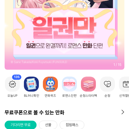
2
/
15
135
오늘UP
BL머니확인
만화퀴즈
로맨스단편
순정스타터팩
순정
신작캘
무료쿠폰으로 볼 수 있는 만화
기다리면 무료
선물
점핑패스