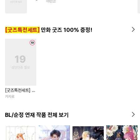
아린코
#
츤데레공
#
계약관계
#
대형견공
#
페티쉬
#
후회수
#
직진공
#
강공
[굿즈특전세트]
만화 굿즈 100% 증정!
#
주종관계
#
후회공
[굿즈특전세트] 강
아지과 남자친구
카지로
외전
BL/순정 연재 작품 전체 보기