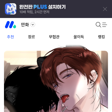
만화
추천
장르
무협관
꿀이득
랭킹