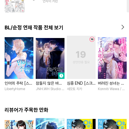
안자이 카린
#
드라마
#
능력수
#
단정수
BL/순정 연재 작품 전체 보기
인어의 추락 [스크
잠들지 않은 바다
심중 END [스크
버려진 성녀는 이
롤]
[스크롤]
롤]
번 생엔 사랑을 거
LibertyHome
JNH.WH Studio / Lasso
세모토 치카
Konniti Wawa / Mar
부하기로 맹세합니
다 [스크롤]
리뷰어가 주목한 만화