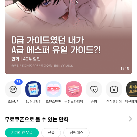
2
/
15
76
오늘UP
BL머니확인
로맨스단편
순정스타터팩
순정
신작캘린더
액션최
무료쿠폰으로 볼 수 있는 만화
기다리면 무료
선물
점핑패스