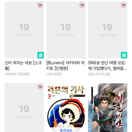
#
인외존재
#
시리어스
#
기억상실
#
사제관계
#
친구
#
유사근친
#
일상
#
성장물
#
다정남
#
환생
#
초능력
#
연상수
#
영혼바뀜
#
차원이동물
#
성인용품
#
연상연하
#
친구>연인
#
상처녀
#
대형견공
#
민감수
#
후회남
#
일상
#
철벽녀
#
평범수
#
헤테로공
#
영상화
#
친구
#
평범녀
#
미인수
#
냉혈공
#
강공
#
무심남
#
연상연하
신이 하자는 대로 [스크
[BLovers] 아키라와 아
SNS로 만난 여행 모임
롤]
키토 [단행본]
에 가입했다가, 멤버들에
#
능욕공
#
동정수
#
수인
#
동양풍
#
다정남
#
고수
게 함락당해버렸습니다
시카쿠이 쿠로마루
사와 마치코
아오나가 하나메
#
능력공
#
원나잇
#
안경수
#
계략남
#
절륜
#
초능력
[스크롤]
#
까칠수
#
욕망수
#
후회녀
#
동거
#
서양풍
#
만화단편
#
BDSM
#
죽음/살인
#
로맨스
#
연예계
#
미인공
#
동거
#
명문세가
#
계약관계
#
오메가버스
#
감금/강제
#
이세계물
#
절륜남
#
게
#
굴림수
#
적극수
#
순정수
#
짝사랑
#
재회물