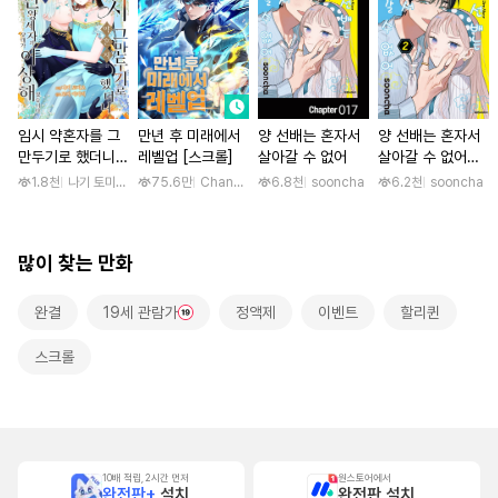
임시 약혼자를 그
만년 후 미래에서
양 선배는 혼자서
양 선배는 혼자서
만두기로 했더니
레벨업 [스크롤]
살아갈 수 없어
살아갈 수 없어
냉혹한 용신 왕세
[단행본]
1.8천
나기 토미오 / 고마 아카리
75.6만
Changpan Warrior / Changpan Warrior, faloo
6.8천
sooncha
6.2천
sooncha
자의 상태가 이상
해졌습니다 [단행
본]
많이 찾는 만화
완결
19세 관람가
정액제
이벤트
할리퀸
스크롤
10배 적립, 2시간 먼저
원스토어에서
완전판+
설치
완전판 설치