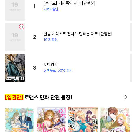
[볼레로] 거인족의 신부 [단행본]
#
힐링물
#
삼각관계
1
20% 할인
#
수인수
#
달달물
#
초딩공
#
서양풍
#
조폭공
#
다정수
#
감자수
#
까칠공
달콤 사디스트 천사가 말하는 대로 [단행본]
2
10% 할인
#
짝사랑공
#
유혹
#
무심공
#
떡대수
#
애증관계
#
다공일수
#
변태수
도박병기
3
#
주종관계
#
얼빠수
5권 무료, 50% 할인
#
절륜공
#
헌신수
#
피폐물
#
사랑꾼공
#
미남수
[일권만]
로맨스 만화 단편 등장!
#
첫경험
#
선후배
#
연상공
#
오해/착각
#
개그/코믹
#
리맨물
#
동정공
#
친구>연인
#
아방수