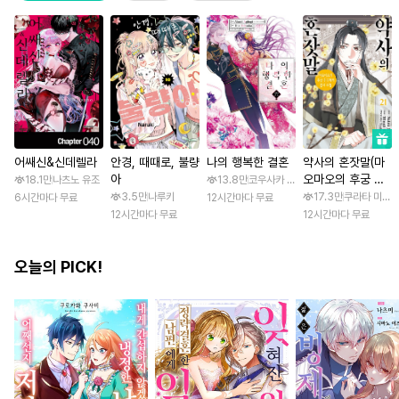
어쌔신&신데렐라
안경, 때때로, 불량
나의 행복한 결혼
약사의 혼잣말(마
아
오마오의 후궁 수
18.1만
나츠노 유조
13.8만
코우사카 리토 / 아기토기 아쿠미
수께끼 풀이수첩)
3.5만
나루키
17.3만
쿠라타 미노지
6시간마다 무료
12시간마다 무료
12시간마다 무료
12시간마다 무료
오늘의 PICK!