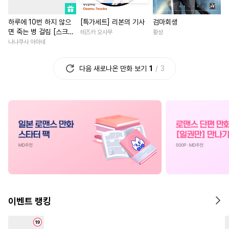
#
임신수
#
광공
#
후회수
#
친구>연인
#
연애/결혼
하루에 10번 하지 않으
[특가세트] 리본의 기사
검마회생
#
복수
#
능욕
#
도망수
#
평범녀
#
판타지/SF
면 죽는 병 걸림 [스크
테즈카 오사무
황성
#
판타지
#
페티쉬
#
첫사랑
#
현대물
롤]
나나쿠사 아마네
#
쓰레기수
#
촉수
#
미남공
#
삼각관계
#
피폐물
다음 새로나온 만화 보기
1
3
#
순진수
#
SF
#
능욕수
#
직진녀
#
역사/시대물
#
유혹수
#
후회공
#
소심수
#
짝사랑
#
집착남
#
츤데레수
#
키작공
#
학원/캠퍼스
#
우정
#
직진공
#
모럴리스
#
애증관계
#
복수물
#
연하수
#
동물
#
문란수
#
오피스물
#
개그/코믹
#
난폭공
#
귀염수
#
계략공
#
배틀연애
#
소설원작
#
배틀연애
#
음험공
#
선후배
#
직진남
#
성장
#
육아물
#
가이드버스
#
능욕
#
로맨스
이벤트 랭킹
#
무심수
#
후방주의
#
변태
#
섹스파트너
#
철벽남
#
계약관계
#
다정공
#
능글남
#
원나잇