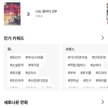
나는 왕이다 2부
3
박봉성
인기 키워드
BL
로맨스
#
동인지
#
역사/시대물
#
기다리면무료
#
인외존재
#
소설원작
#
역키잡
#
학원/캠퍼스
#
능력녀
#
회귀물
#
상처수
#
부부
#
회귀물
#
드라마
#
트라우마
#
수한정다정공
#
연하남
#
친구
#
육아물
#
침착수
#
집착공
#
능글공
#
까칠남
#
재벌남
#
첫경
#
기억상실
#
웹툰단행본
#
연예계
#
나이차커플
새로나온 만화
#
조교
#
고수위
#
벤츠공
#
힐링물
#
백합/GL