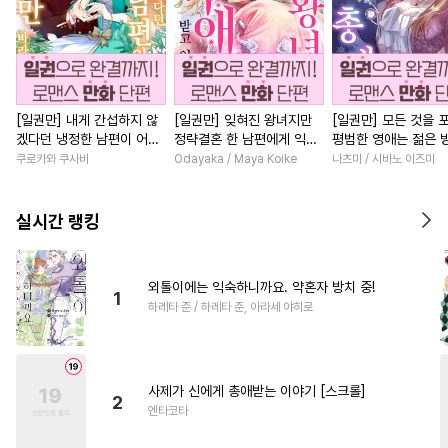
[일권만] 내게 간섭하지 않
[일권만] 잊혀진 왕녀지만
[일권만] 모든 것을 
겠다던 냉정한 남편이 어째
정략결혼 한 남편에게 익애
평범한 영애는 젊은 
선지 저만 바라봅니다 [단행
받고 있습니다 [단행본]
총애를 받는다 [단행
쿠로카와 쿠사비
Odayaka / Maya Koike
나츠미 / 시바노 이즈미
본]
실시간 랭킹
외톨이에는 익숙하니까요. 약혼자 방치 중!
1
하레타 준 / 하레타 준, 아라세 야히로
사제가 신에게 총애받는 이야기 [스크롤]
2
엔타코타