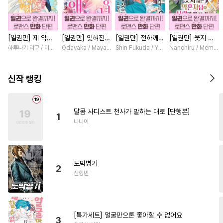
#
예민수
#
SM
#
현대물
#
학원/캠퍼스
#
떡대공
[일권만] 제 약혼
[일권만] 잊혀진
[일권만] 전하께서
[일권만] 웃지 않
#
또라이공
#
3P
#
짝사랑
은 취소되었습니다
왕녀지만 정략결혼
는 오늘도 운명의
는 약혼자님이 사
하루나기 리구 / 미즈메
Odayaka / Maya Koike
Shin Fukuda / Yoko Kurosu
Nanohiru / Memek
#
OO버스
#
이세계물
[단행본]
한 남편에게 익애
상대를 찾으신 모
랑에 빠진 건 변장
받고 있습니다 [단
양이네요 (웃음)
한 저인 것 같습니
#
첫사랑
#
순정공
#
질투
행본]
[단행본]
다 [단행본]
신작 랭킹
#
부부
#
동양풍
#
하드코어
#
존댓말공
#
강수
#
잔망수
달콤 사디스트 천사가 말하는 대로 [단행본]
1
#
섹스파트너
#
평범공
나나이
#
재회물
#
군림수
#
변태공
#
장발
#
돔섭버스
#
능글수
도박병기
#
사제관계
#
대물공
2
신형빈
#
츤데레공
#
명랑수
#
연하공
#
다각관계
#
직진수
#
연애/결혼
[특가세트] 얼굴만으론 좋아할 수 없어요
3