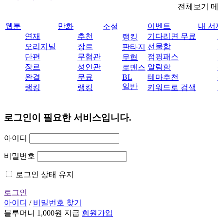
전체보기 
웹툰
만화
이벤트
내 서
소설
연재
추천
기다리면 무료
랭킹
오리지널
장르
선물함
판타지
단편
무협관
점핑패스
무협
장르
성인관
알림함
로맨스
완결
무료
BL
테마추천
일반
랭킹
랭킹
키워드로 검색
로그인이 필요한 서비스입니다.
아이디
비밀번호
로그인 상태 유지
로그인
아이디
/
비밀번호 찾기
블루머니 1,000원 지급
회원가입