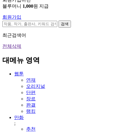
블루머니
1,000
원 지급
회원가입
검색
최근검색어
전체삭제
대메뉴 영역
웹툰
연재
오리지널
단편
장르
완결
랭킹
만화
;
추천