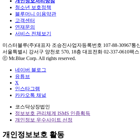
개인정보처리방침
청소년 보호정책
블루머니 이용약관
고객센터
연재문의
서비스 전체보기
미스터블루(주)
대표자 조승진
사업자등록번호 107-88-30967
통신
서울특별시 강서구 양천로 570, 18층
대표전화 02-337-0610
팩스 0
ⓒ Mr.Blue Corp. All rights reserved.
네이버 블로그
유튜브
X
인스타그램
카카오톡 채널
코스닥상장법인
정보보호 관리체계 ISMS 인증획득
개인정보 우수사이트 선정
개인정보보호 활동