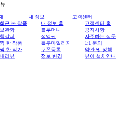
메뉴
재
내 정보
고객센터
최근 본 작품
내 정보 홈
고객센터 홈
보관함
블루머니
공지사항
책갈피
정액권
자주하는 질문
찜 한 작품
블루마일리지
1:1 문의
찜 한 작가
쿠폰등록
약관 및 정책
내리뷰
정보 변경
뷰어 설치안내