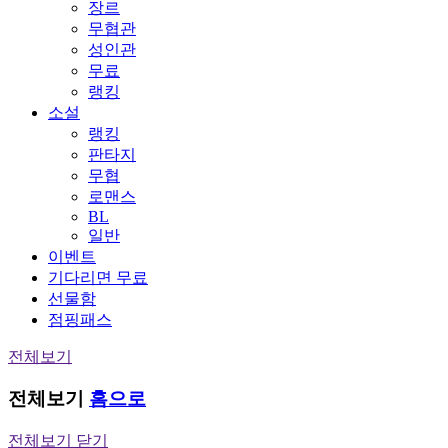
장르
무협관
성인관
무료
랭킹
소설
랭킹
판타지
무협
로맨스
BL
일반
이벤트
기다리면 무료
선물함
점핑패스
전체보기
전체보기
홈으로
전체보기 닫기