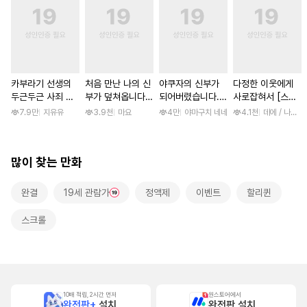
카부라기 선생의
처음 만난 나의 신
야쿠자의 신부가
다정한 이웃에게
두근두근 사죄 방
부가 덮쳐옵니다
되어버렸습니다.
사로잡혀서 [스크
문 [스크롤]
[스크롤]
[스크롤]
롤]
7.9만
지유유
3.9천
마요
4만
야마구치 네네
4.1천
데에 / 나나하
많이 찾는 만화
완결
19세 관람가
정액제
이벤트
할리퀸
스크롤
10배 적립, 2시간 먼저
원스토어에서
완전판+
설치
완전판 설치