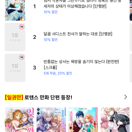
임시 약혼자를 그만두기로 했더니 냉혹한 용신 왕
#
임신수
#
수한정다정공
#
무심남
#
후회녀
#
첫사
1
세자의 상태가 이상해졌습니다 [단행본]
10% 할인
#
혐관
#
연예계
#
적극수
#
절륜
#
현대물
#
일상
#
잔망수
#
역사/시대물
#
환생물
#
얼빠수
#
학원/캠퍼스
달콤 사디스트 천사가 말하는 대로 [단행본]
2
10% 할인
#
개아가공
#
능력수
#
단정수
#
침착수
#
짝사랑공
#
기억상실
빈틈없는 상사는 욕망을 숨기지 않는다 (완전판)
3
[스크롤]
#
귀염수
#
재회물
#
동양풍
5화 무료, 20% 할인
#
강수
#
계약관계
#
헌신공
#
친구
#
떡대공
#
초딩공
[일권만]
로맨스 만화 단편 등장!
#
다공일수
#
후회수
#
까칠수
#
존댓말공
#
안경수
#
군림수
#
츤데레공
#
냉혈공