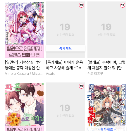
#
헤테로공
#
수인
#
드라마
#
짝사랑
#
짝사랑
#
친구
#
음험공
#
직진공
#
연하수
#
차원이동물
#
직진녀
#
일상
#
키작공
#
조폭공
#
직진남
#
철벽녀
#
질투
#
트라우마
#
능욕공
#
판타지/SF
#
연하남
#
동거
#
짝사랑
#
돔섭버스
#
학원/캠퍼스
#
역사/시대물
#
변태수
#
문란수
#
BDSM
#
원나잇
#
철벽남
#
복수
#
순정수
#
웹툰단행본
#
친구>연인
#
다정남
[일권만] 기억상실 악역
[특가세트] 야하게 훈육
[볼레로] 부탁이야, 그렇
영애는 공략 대상인 얀데
하고 사랑해 줄게 -Dom
게 깨물지 말아 줘 [단행
#
광공
#
상처수
#
까칠공
#
친구
#
로맨스
#
영상화
레 의붓 오라버니에게서
／Sub 유니버스-
본]
Minoru Katsura / Mizune
Asato
산고 미츠루
#
계략공
#
민감수
#
명랑수
#
성장물
#
게임
#
계략남
도망칠 수가 없다 [단행
본]
#
가이드버스
#
집착수
#
배틀연애
#
연애/결혼
#
순정공
#
페티쉬
#
벤츠공
#
나이차커플
#
할리퀸
#
다정수
#
능욕수
#
계략수
#
집착남
#
성장물
#
성인용품
#
동정수
#
개그/코믹
#
힐링물
#
힐링물
#
서양풍
#
사제관계
#
선후배