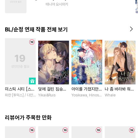
#
연상연하
#
재벌공
#
장발
테니야 요시와키
#
무심공
#
현대물
#
예민수
BL/순정 연재 작품 전체 보기
미스틱 시티 [스크
덫에 걸린 짐승
아이를 가졌지만
나 좀 바라봐 줘
롤]
[스크롤]
사랑 없는 결혼은
[스크롤]
파란 [투믹스] / 다만 [투믹스]
Yikai&Ruis
Yosikawa, Hinoshika tamon / Hinoshi
Whale
거절합니다 [스크
롤]
리뷰어가 주목한 만화