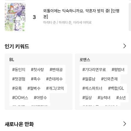
외톨이에는 익숙하니까요. 약혼자 방치 중! [단행
3
본]
하레타 준 / 하레타 준, 아라세 야히로
인기 키워드
BL
로맨스
#
동인지
#
첫사랑
#
변태공
#
기다리면무료
#
평범녀
#
첫경험
#
촉수
#
츤데레수
#
절륜남
#
인외존재
#
유혹
#
철벽수
#
개그/코믹
#
섹스파트너
#
백합/GL
#
OO버스
#
아방수
#
일상
#
능력녀
#
소년
#
능력공
#
애증관계
#
오피스물
#
상처녀
#
후방주의
#
굴림수
#
애증관계
#
초능력
새로나온 만화
#
절륜공
#
삼각관계
#
영혼바뀜
#
다각관계