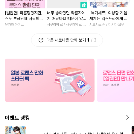
#
소설원작
#
강공
#
조교
#
회귀물
#
육아물
#
연예
[일권만] 파혼당했지만,
너무 좋아했던 약혼자에
[특가세트] 여성향 게임
#
순진수
#
상처공
#
변태
#
능욕
#
우정
#
재벌남
스도 부장님께 사랑받고
게 매료마법 때문에 약혼
세계는 엑스트라에게 엄
#
주종관계
#
유혹수
#
부부
#
직진남
#
친구>연인
있습니다 [단행본]
파기당했습니다
격한 세계입니다
유카와 아미코
사쿠라이 료 / 사쿠라이 료, 시이나 사에라
시오사토 준 / 미시마 요무
#
육아물
#
감금/강제
#
다정남
#
평범녀
#
능글
다음 새로나온 만화 보기
1
3
#
평범수
#
SM
#
선후배
#
후회남
#
삼각관계
#
고수위
#
미남공
#
연상수
#
죽음/살인
#
계약관계
#
모럴리스
#
만화단편
#
동거
#
현대물
#
이세계
#
연상공
#
후회공
#
동정공
#
고수위
#
학원/캠퍼스
#
하드코어
#
또라이공
#
첫경험
#
명문세가
#
친구>연인
#
회귀물
#
서양풍
#
소설원작
#
떡대수
#
미인수
#
초능력
#
재회물
#
복수물
#
로맨
#
사제관계
#
수인수
#
첫사랑
#
드라마
이벤트 랭킹
#
원나잇
#
능욕
#
무심수
#
연애/결혼
#
연상연하
#
능글공
#
달달물
#
욕망수
#
동양풍
#
부부
#
까칠남