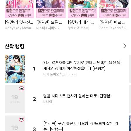
#
이세계물
#
쓰레기수
#
옴니버스
#
평범공
[일권만] 잊혀진
[일권만] 모든 것
[일권만] 내게 간
[일권만] 매료 마
#
미남수
#
3P
#
다각관계
왕녀지만 정략결혼
을 포기한 평범한
섭하지 않겠다던
법에 걸린 척했더
Odayaka / Maya Koike
나츠미 / 시바노 이즈미
쿠로카와 쿠사비
Sane Takada / Koki
#
감자수
#
섹스파트너
한 남편에게 익애
영애는 젊은 빙제
냉정한 남편이 어
니 냉담했던 약혼
받고 있습니다 [단
의 총애를 받는다
째선지 저만 바라
자가 맹목적인 사
#
대형견공
#
시리어스
행본]
[단행본]
봅니다 [단행본]
랑꾼이 되었습니다
신작 랭킹
[단행본]
#
리맨물
#
사랑꾼공
#
대물공
#
오메가버스
임시 약혼자를 그만두기로 했더니 냉혹한 용신 왕
1
세자의 상태가 이상해졌습니다 [단행본]
#
동물
#
자낮수
#
난폭공
나기 토미오 / 고마 아카리
#
인외존재
#
헌신수
#
집착공
#
미인공
#
능글수
달콤 사디스트 천사가 말하는 대로 [단행본]
#
다정공
#
오해/착각
2
나나이
#
배틀연애
#
도망수
#
인싸공
#
피폐물
#
연하공
[체리콕] 구멍 뚫린 비디오방 -컨트보이 삽입 가
#
판타지
#
소심수
3
능- [단행본]