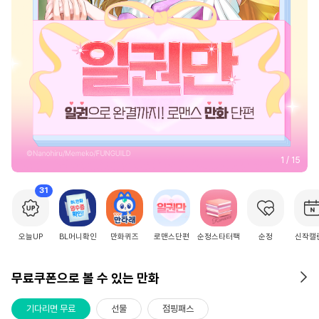
2
/
15
31
오늘UP
BL머니확인
만화퀴즈
로맨스단편
순정스타터팩
순정
신작캘
무료쿠폰으로 볼 수 있는 만화
기다리면 무료
선물
점핑패스