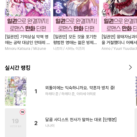
[일권만] 기억상실 악역 영
[일권만] 모든 것을 포기한
[일권만] 왕태자님과
애는 공략 대상인 얀데레 의
평범한 영애는 젊은 빙제의
을 거절했더니 어째
붓 오라버니에게서 도망칠
총애를 받는다 [단행본]
얀데레로 돌변했습니다
Minoru Katsura / Mizune
나츠미 / 시바노 이즈미
Anno / Yuuri Yuudac
수가 없다 [단행본]
행본]
실시간 랭킹
외톨이에는 익숙하니까요. 약혼자 방치 중!
1
하레타 준 / 하레타 준, 아라세 야히로
달콤 사디스트 천사가 말하는 대로 [단행본]
2
나나이