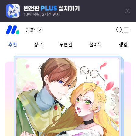
만화
추천
장르
무협관
꿀이득
랭킹