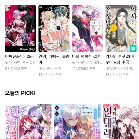
어쌔신&신데렐라
안경, 때때로, 불량
나의 행복한 결혼
약사의 혼잣말(마
아
오마오의 후궁 수
17.8만
나츠노 유조
13.8만
코우사카 리토 / 아기토기 아쿠미
수께끼 풀이수첩)
3.4만
나루키
17.1만
쿠라타 미노지 
6시간마다 무료
12시간마다 무료
12시간마다 무료
12시간마다 무료
오늘의 PICK!