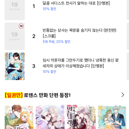
달콤 사디스트 천사가 말하는 대로 [단행본]
#
미남공
#
귀염수
#
삼각관계
#
첫사랑
1
10% 할인
#
수한정다정공
#
피폐물
#
후회남
#
현대물
#
조신
#
연하공
#
장발
#
후회공
빈틈없는 상사는 욕망을 숨기지 않는다 (완전판)
#
친구
#
삼각관계
#
까칠수
2
[스크롤]
#
웹툰단행본
#
미인공
5화 무료, 20% 할인
#
냉혈공
#
잔망수
#
힐링물
#
동거
#
다정수
#
안경수
임시 약혼자를 그만두기로 했더니 냉혹한 용신 왕
3
세자의 상태가 이상해졌습니다 [단행본]
#
계략공
#
애증관계
10% 할인
#
얼빠수
#
서양풍
#
감자수
#
육아물
#
조폭공
[일권만]
로맨스 만화 단편 등장!
#
모럴리스
#
사랑꾼공
#
후방주의
#
변태
#
단정수
#
원나잇
#
자낮수
#
사제관계
#
민감수