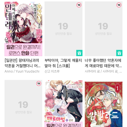
#
존댓말공
#
역사/시대물
#
일상
#
힐링물
#
재회물
#
상처수
#
직진공
#
역사/시대물
#
상처녀
#
키작공
#
변태공
#
능욕공
#
첫사랑
#
육아물
#
복수
#
집착공
#
수인수
#
친구
#
선후배
#
영상화
#
다각관계
#
수인
#
떡대공
#
친구>연인
#
재회물
#
능력공
#
촉수
#
평범공
#
동양풍
#
직진남
#
떡대수
#
판타지
#
후회수
#
학원/캠퍼스
#
연상연하
[일권만] 왕태자님과의
부탁이야, 그렇게 깨물지
너무 좋아했던 약혼자에
약혼을 거절했더니 어째
말아 줘 [스크롤]
게 매료마법 때문에 약혼
#
가이드버스
#
소설원작
#
소설원작
#
능욕
#
부부
서인지 얀데레로 돌변했
파기당했습니다
Anno / Yuuri Yuudachi
산고 미츠루
사쿠라이 료 / 사쿠라이 료, 시이나 사에라
#
굴림수
#
헌신공
#
할리퀸
#
집착남
습니다 [단행본]
#
다공일수
#
평범수
#
조교
#
오피스물
#
계략남
#
변태수
#
대물공
#
후회녀
#
재벌남
#
회귀
#
옴니버스
#
미인수
#
철벽남
#
다각관계
#
BDSM
#
인싸공
#
헌신수
#
평범녀
#
고수위
#
무심
#
주종관계
#
하드코어
#
연예계
#
절륜
#
직진녀