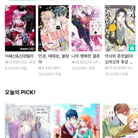
어쌔신&신데렐라
안경, 때때로, 불량
나의 행복한 결혼
약사의 혼잣말(마
아
오마오의 후궁 수
17.8만
나츠노 유조
13.8만
코우사카 리토 / 아기토기 아쿠미
수께끼 풀이수첩)
3.4만
나루키
17.1만
쿠라타 미노지 
6시간마다 무료
12시간마다 무료
12시간마다 무료
12시간마다 무료
오늘의 PICK!