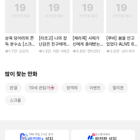
성욕 덩어리와 쫀
[라르고] 나의 장
[체리콕] 사제가
[루비] 봄을 안고
득 분수쇼 [스크
난감은 친구에게
신에게 총애받는
있었다 ALIVE 6
롤]
이어져 있어 [단행
이야기 [단행본]
부
1.7만
오모치.
1.3만
카몬 사에코
5.8만
엔타코타
3.9천
닛타 유카
본]
많이 찾는 만화
완결
19세 관람가
정액제
이벤트
할리퀸
스크롤
10배 적립, 2시간 먼저
원스토어에서
완전판+
설치
완전판 설치