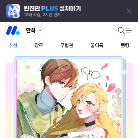
만화
추천
장르
무협관
꿀이득
랭킹