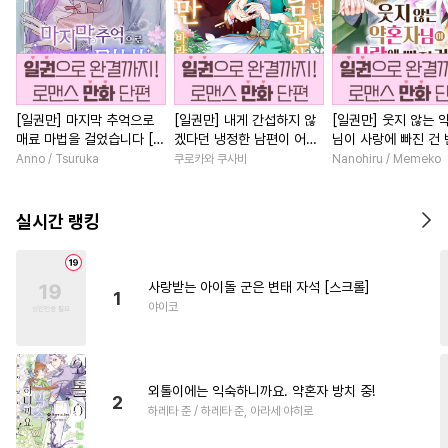
[일권만] 마지막 추억으로
[일권만] 내게 간섭하지 않
[일권만] 웃지 않는 
매료 마법을 걸었습니다 [단
겠다던 냉정한 남편이 어째
님이 사랑에 빠진 건
행본]
선지 저만 바라봅니다 [단행
저인 것 같습니다 [단
Anno / Tsuruka
쿠로카와 쿠사비
Nanohiru / Memeko
본]
실시간 랭킹
사랑받는 아이돌 군은 변태 자석 [스크롤]
1
야이코
외톨이에는 익숙하니까요. 약혼자 방치 중!
2
하레타 준 / 하레타 준, 아라세 야히로