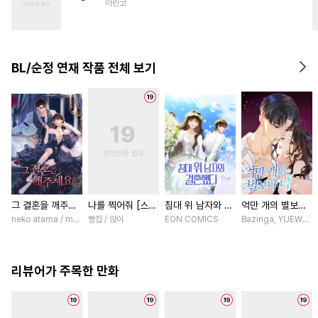
아린코
#
계약관계
#
회귀물
#
동양풍
#
능글수
#
명랑수
#
리맨물
#
강공
#
현대물
BL/순정 연재 작품 전체 보기
#
예민수
그 결혼을 깨주세
나를 찍어줘 [스크
침대 위 남자와 결
억만 개의 별보다
요 [스크롤]
롤]
혼했다 [스크롤]
너 [스크롤]
neko atama / manxi (China Literature)
빵집 / 않이
EON COMICS
Bazinga, YUEWEN /
리뷰어가 주목한 만화