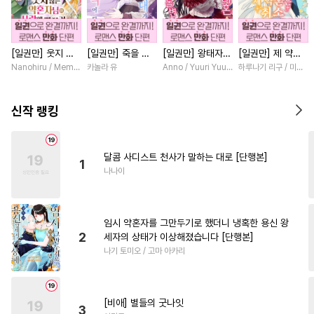
#
연상공
#
미남수
#
개아가공
#
군림수
#
동물
[일권만] 웃지 않
[일권만] 죽을 뻔
[일권만] 왕태자님
[일권만] 제 약혼
#
문란수
#
친구>연인
는 약혼자님이 사
한 늑대가 운명의
과의 약혼을 거절
은 취소되었습니다
Nanohiru / Memeko
카놀라 유
Anno / Yuuri Yuudachi
하루나기 리구 / 미즈메
#
욕망수
#
선후배
#
능글공
랑에 빠진 건 변장
짝이 되기까지 [단
했더니 어째서인지
[단행본]
한 저인 것 같습니
행본]
얀데레로 돌변했습
#
초딩공
#
상처공
#
도망수
다 [단행본]
니다 [단행본]
신작 랭킹
#
첫사랑
#
난폭공
#
헤테로공
#
기억상실
달콤 사디스트 천사가 말하는 대로 [단행본]
1
#
벤츠공
#
연하수
#
광공
나나이
#
드라마
#
쓰레기수
#
강수
#
혐관
#
성인용품
임시 약혼자를 그만두기로 했더니 냉혹한 용신 왕
#
쓰레기공
#
연상수
2
세자의 상태가 이상해졌습니다 [단행본]
나기 토미오 / 고마 아카리
#
짝사랑
#
순정공
#
동정수
#
페티쉬
#
아방수
#
다정공
#
트라우마
#
재벌공
[비애] 별들의 굿나잇
3