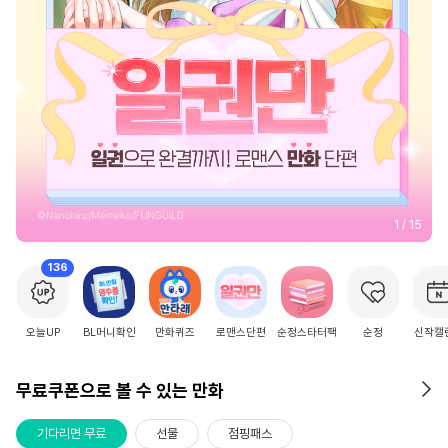
2
/
15
136
오늘UP
BL머니확인
만화퀴즈
로맨스단편
순정스타터팩
순정
신작캘
무료쿠폰으로 볼 수 있는 만화
기다리면 무료
선물
점핑패스