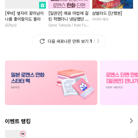
#
또라이공
#
고수위
#
절륜남
#
인외존재
[루비] 옆자리 꽃미남이
[일권만] 매료 마법에 걸
샴발라드 [단행본]
#
OO버스
#
무심공
#
SM
#
짝사랑
#
철벽녀
#
다정
나를 좋아할지도 몰라
린 척했더니 냉담했던 약
마야마 케이
#
동정공
#
절륜공
#
일상
#
게임
#
나이차커플
혼자가 맹목적인 사랑꾼
료(Ryo)
Sane Takada / Koki Fuyutsuki
이 되었습니다 [단행본]
#
연상연하
#
츤데레수
#
까칠남
#
애증관계
#
친
다음 새로나온 만화 보기
1
3
#
능욕수
#
부부
#
3P
#
판타지/SF
#
영혼바뀜
#
감금/강제
#
개그/코믹
#
연하남
#
일상
#
학원/캠퍼스
#
침착수
#
친구>연인
#
서양풍
#
소심수
#
오해/착각
#
로맨스
#
짝사랑
#
유혹수
#
계략수
#
사제관계
#
동거
#
만화단편
#
까칠공
#
죽음/살인
#
학원/캠퍼스
#
임신수
#
초능력
#
철벽수
#
직진남
#
능력녀
#
원나
#
순진수
#
대형견공
#
능글남
#
섹스파트너
이벤트 랭킹
#
츤데레공
#
문란공
#
명문세가
#
복수물
#
연예계
#
섹스파트너
#
다정남
#
성장물
#
환생