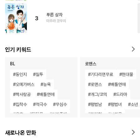
푸른 상자
3
미우라 코우지
인기 키워드
BL
로맨스
#
동인지
#
질투
#
기다리면무료
#
현대물
#
오메가버스
#
능욕
#
로맨스
#
배틀연애
#
짝사랑공
#
배틀연애
#
개그/코믹
#
드라마
#
집착수
#
적극수
#
무심수
#
평범남
#
평범녀
#
소년
#
유혹
#
달달물
#
인외존재
#
첫경험
#
성장물
#
첫경험
#
이세계물
#
연애/결혼
#
우정
새로나온 만화
#
순정수
#
능력수
#
음험공
#
연애/결혼
#
계약관계