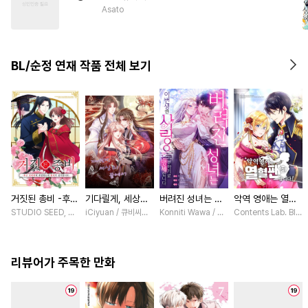
#
돔섭버스
#
초능력
Asato
#
연상수
#
상처수
#
현대물
#
연하수
#
난폭공
BL/순정 연재 작품 전체 보기
#
웹툰단행본
거짓된 총비 -후궁
기다릴게, 세상의
버려진 성녀는 이
악역 영애는 열혈
경비대에 취업했는
끝에서 [스크롤]
번 생엔 사랑을 거
팬입니다! [스크
STUDIO SEED, 우미노 마야 / 혼다 아마네
iCiyuan / 큐비씨앤엠
Konniti Wawa / Maripara, ABE RAGE, E
Contents Lab. Bl
데 황제가 집착합
부하기로 맹세합니
롤]
니다- [스크롤]
다 [스크롤]
리뷰어가 주목한 만화