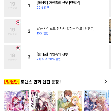
[볼레로] 거인족의 신부 [단행본]
#
명랑수
#
하드코어
#
광공
#
학원/캠퍼스
#
첫사랑
1
20% 할인
#
굴림수
#
연상공
#
서양풍
#
삼각관계
#
원나잇
#
애증관계
#
까칠수
#
철벽녀
#
친구
#
사랑꾼공
#
문란수
달콤 사디스트 천사가 말하는 대로 [단행본]
2
10% 할인
#
육아물
#
일상
#
벤츠공
#
평범공
#
조폭공
#
대물공
#
장발
#
페티쉬
#
배틀연애
[볼레로] 거인족의 신부
3
#
변태수
#
변태공
#
짝사랑
7화 무료, 20% 할인
#
개아가공
#
첫경험
#
능력공
#
다각관계
[일권만]
로맨스 만화 단편 등장!
#
재회물
#
후회공
#
인외존재
#
고수위
#
무심수
#
원나잇
#
순정수
#
판타지
#
임신수
#
민감수