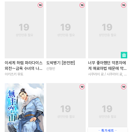
#
소설원작
#
미남수
#
영혼바뀜
#
연하남
#
소
#
힐링물
#
후방주의
#
서양풍
#
직진남
#
미남공
#
능욕공
#
순진수
#
학원/캠퍼스
#
힐링물
#
다정공
#
역사/시대물
#
연상연하
#
성장물
#
삼각관계
#
연애/결혼
#
로맨스
#
다정남
#
능욕
#
아방수
#
SF
#
차원이동물
#
일상
#
오해/착각
#
헌신수
#
평범녀
#
부부
#
까칠남
이세계 하렘 파라다이스
도박병기 [완전판]
너무 좋아했던 약혼자에
외전～금욕 수녀의 나라
게 매료마법 때문에 약혼
신형빈
#
까칠공
#
음험공
#
순정공
#
첫경험
#
집착남
#
연예
～ [단행본]
파기당했습니다
아카츠키 뮤토
사쿠라이 료 / 사쿠라이 료, 시이나 사에라
#
유혹
#
감금/강제
#
연하공
#
능욕
#
애증관계
#
다정
#
능글수
#
리맨물
#
개그/코믹
#
연애/결혼
#
모럴리스
#
개그/코믹
#
배틀연애
#
직진녀
#
변태
#
또라이공
#
계략남
#
첫사랑
#
일상
#
가이드버스
#
소심수
#
인외존재
#
짝사랑
#
강공
#
시리어스
#
계략수
#
짝사랑
#
절륜
#
친구