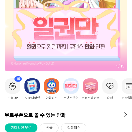
2
/
15
15
오늘UP
BL머니확인
만화퀴즈
로맨스단편
순정스타터팩
순정
신작캘
무료쿠폰으로 볼 수 있는 만화
기다리면 무료
선물
점핑패스