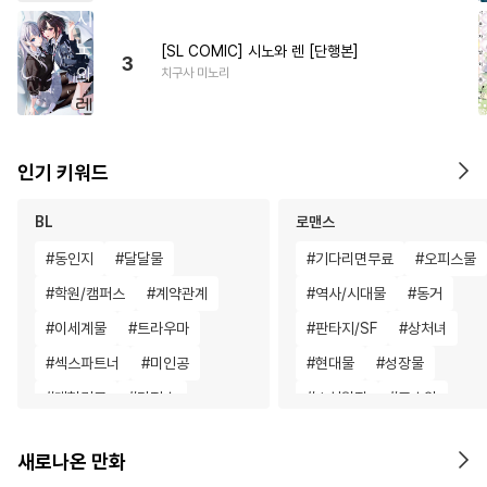
[SL COMIC] 시노와 렌 [단행본]
3
치구사 미노리
인기 키워드
BL
로맨스
#
동인지
#
달달물
#
기다리면무료
#
오피스물
#
학원/캠퍼스
#
계약관계
#
역사/시대물
#
동거
#
이세계물
#
트라우마
#
판타지/SF
#
상처녀
#
섹스파트너
#
미인공
#
현대물
#
성장물
#
대형견공
#
다정수
#
소설원작
#
고수위
#
자낮수
#
친구>연인
#
친구>연인
#
선후배
새로나온 만화
#
첫사랑
#
주종관계
#
다각관계
#
친구>연인