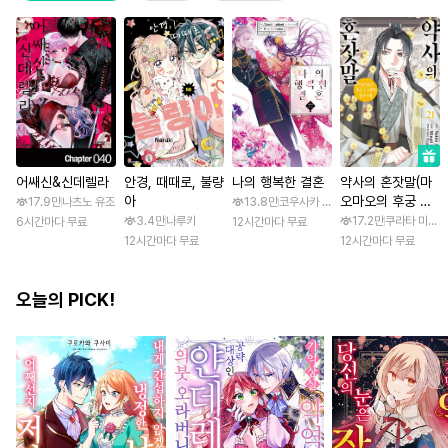
어쌔신&신데렐라
안경, 때때로, 불량
나의 행복한 결혼
약사의 혼잣말(마
아
오마오의 후궁 수
17.9만
나츠노 유조
13.8만
코우사카 리토 / 아기토기 아쿠미
수께끼 풀이수첩)
3.4만
나루키
17.2만
쿠라타 미노지 
6시간마다 무료
12시간마다 무료
12시간마다 무료
12시간마다 무료
오늘의 PICK!