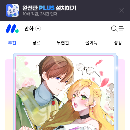
만화
추천
장르
무협관
꿀이득
랭킹