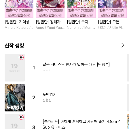
#
SM
#
미인수
#
친구
#
떡대수
#
질투
#
철벽수
[일권만] 기억상실
[일권만] 왕태자님
[일권만] 웃지 않
[일권만] 모든 것
#
절륜공
#
동물
#
수인수
악역 영애는 공략
과의 약혼을 거절
는 약혼자님이 사
을 포기한 평범한
Minoru Katsura / Mizune
Anno / Yuuri Yuudachi
Nanohiru / Memeko
나츠미 / 시바노 이즈미
#
귀염수
#
키작공
#
계략공
대상인 얀데레 의
했더니 어째서인지
랑에 빠진 건 변장
영애는 젊은 빙제
붓 오라버니에게서
얀데레로 돌변했습
한 저인 것 같습니
의 총애를 받는다
#
얼빠수
#
부부
#
집착공
도망칠 수가 없다
니다 [단행본]
다 [단행본]
[단행본]
신작 랭킹
[단행본]
#
드라마
#
떡대공
#
짝사랑공
#
능력수
달콤 사디스트 천사가 말하는 대로 [단행본]
1
#
헤테로공
#
츤데레수
나나이
#
냉혈공
#
초딩공
#
감자수
#
후회수
#
촉수
#
동정수
도박병기
#
츤데레공
#
적극수
2
신형빈
#
피폐물
#
3P
#
직진공
#
능욕수
#
무심공
#
욕망수
[특가세트] 야하게 훈육하고 사랑해 줄게 -Dom／
#
상처공
#
수한정다정공
3
Sub 유니버스-