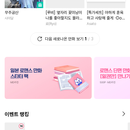
#
유사근친
#
쓰레기수
#
직진남
#
연애/결혼
무주공산
[루비] 옆자리 꽃미남이
[특가세트] 야하게 훈육
#
강수
#
OO버스
#
환생물
#
영상화
나를 좋아할지도 몰라
하고 사랑해 줄게 -Dom
사마달
#
만화단편
#
잔망수
#
죽음/살인
#
후회남
[단행본]
／Sub 유니버스-
료(Ryo)
Asato
#
군림수
#
동양풍
#
회귀물
#
재회물
#
나이차커플
다음 새로나온 만화 보기
1
3
#
연상연하
#
성인용품
#
드라마
#
능력녀
#
로맨
#
동정공
#
선후배
#
복수
#
재벌남
#
육아물
#
사제관계
#
기억상실
#
이세계물
#
사제관계
#
능글공
#
안경수
#
재벌공
#
백합/GL
#
능글남
#
예민수
#
동거
#
복수
#
섹스파트너
#
회귀물
#
단정수
#
BDSM
#
연예계
#
절륜남
#
계약관계
#
평범수
#
조교
#
다공일수
#
후회녀
#
무심남
#
현대
#
오메가버스
#
존댓말공
#
명문세가
#
평범녀
이벤트 랭킹
#
직진수
#
수인
#
침착수
#
철벽남
#
게임
#
동양풍
#
혐관
#
유혹수
#
도망수
#
우정
#
복수물
#
초능력