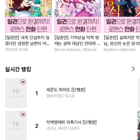
[일권만] 내게 간섭하지 않
[일권만] 기억상실 악역 영
[일권만] 실례지만 
겠다던 냉정한 남편이 어째
애는 공략 대상인 얀데레 의
님, 당신의 눈은 장
선지 저만 바라봅니다 [단행
붓 오라버니에게서 도망칠
요? [단행본]
쿠로카와 쿠사비
Minoru Katsura / Mizune
Mashiro / Memeko
본]
수가 없다 [단행본]
실시간 랭킹
세콘도 피아또 [단행본]
1
옆동네맛집 / 망고곰
악역영애와 귀축기사 [단행본]
2
네코타, 세이칸 / 네코타