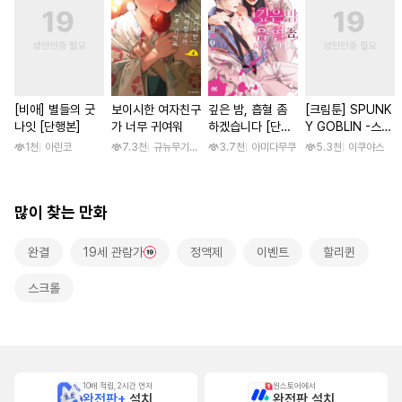
[비애] 별들의 굿
보이시한 여자친구
깊은 밤, 흡혈 좀
[크림툰] SPUNK
나잇 [단행본]
가 너무 귀여워
하겠습니다 [단행
Y GOBLIN -스펑
본]
키 고블린- [단행
1천
아린코
7.3천
규뉴무기고항
3.7천
아미다무쿠
5.3천
이쿠야스
본]
많이 찾는 만화
완결
19세 관람가
정액제
이벤트
할리퀸
스크롤
10배 적립, 2시간 먼저
원스토어에서
완전판+
설치
완전판 설치